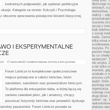
nowy post. S
dłuższego z
konkretnych podpowiedzi, jak wybierać perfekcyjne
stronach, a p
okazje. Kategorie na stronie: Kolczyki i Psychologia
niemożliwa.
reakcji – od
esz obszerne opracowania poświęcone biżuterii klasycznej,
przeskakuje
rzucenia sma
raczej o świ
brak telefon
z social med
maila. Zamia
kilka minut 
scrollowania
AWO I EKSPERYMENTALNE
muzyka. Po k
poziom niepo
CZE
by co chwilę
wydarzyło”. 
LOTNICTWO
2025
MOŻLIWOŚĆ KOMENTOWANIA
ZOSTAŁA WYŁĄCZONA
nie umyka. Z
I
a nie tylko 
PRAWO
moment, gdy
I
Forum Lotnicze to kompleksowe społecznościowe
EKSPERYMENTALNE
uciekało ci
PROJEKTY
miejsce poświęcone w całości lotnictwu, lotom
procesu cyfr
LOTNICZE
audyt: które 
samolotem, samolotom oraz przewoźnikom lotniczym.
pożerają uw
organizacja,
To platforma dla entuzjastów nieba, w której łączą się
marnuję cza
zarówno zawodowi piloci, jak i amatorzy, chcący
drugi ekran.
online”: np.
poszerzać horyzonty lotnictwa oraz prowadzić dyskusje.
niekontrolo
Samoloty pasażerskie. Forum Lotnicze pozwala na
efektem deto