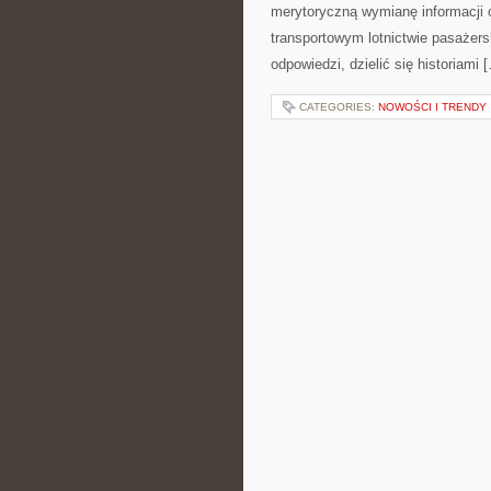
merytoryczną wymianę informacji
transportowym lotnictwie pasażer
odpowiedzi, dzielić się historiami 
CATEGORIES:
NOWOŚCI I TRENDY