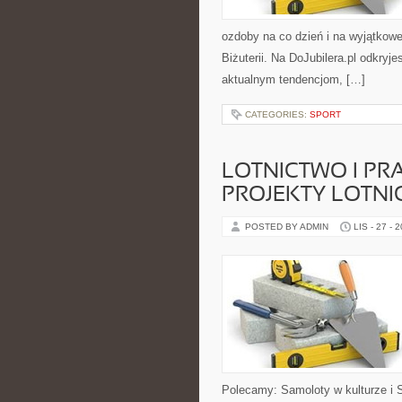
ozdoby na co dzień i na wyjątkowe 
Biżuterii. Na DoJubilera.pl odkryj
aktualnym tendencjom, […]
CATEGORIES:
SPORT
LOTNICTWO I PR
PROJEKTY LOTNI
POSTED BY ADMIN
LIS - 27 - 
Polecamy: Samoloty w kulturze i 