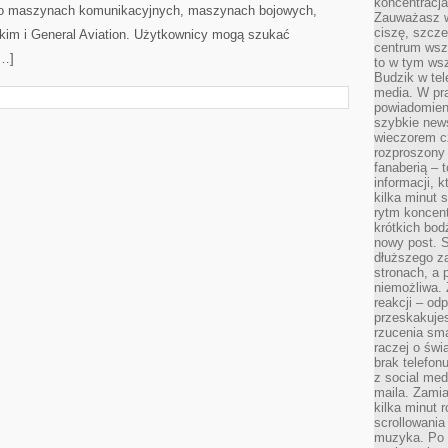
koncentracja
 o maszynach komunikacyjnych, maszynach bojowych,
Zauważasz w
ciszę, szcze
skim i General Aviation. Użytkownicy mogą szukać
centrum wsze
[…]
to w tym ws
Budzik w tel
media. W pra
powiadomieni
szybkie news
wieczorem c
rozproszony 
fanaberią – 
informacji, 
kilka minut 
rytm koncent
krótkich bod
nowy post. S
dłuższego z
stronach, a p
niemożliwa.
reakcji – od
przeskakuje
rzucenia sma
raczej o świ
brak telefon
z social med
maila. Zamia
kilka minut 
scrollowania
muzyka. Po k