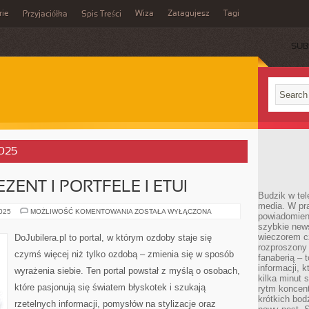
rie
Wiza
Zatagujesz
Tagi
Przyjaciółka
Spis Treści
SUB
2025
ZENT I PORTFELE I ETUI
Budzik w tel
media. W pra
BIŻUTERIA
2025
MOŻLIWOŚĆ KOMENTOWANIA
ZOSTAŁA WYŁĄCZONA
powiadomieni
NA
szybkie news
PREZENT
I
wieczorem c
DoJubilera.pl to portal, w którym ozdoby staje się
PORTFELE
rozproszony 
I
czymś więcej niż tylko ozdobą – zmienia się w sposób
ETUI
fanaberią – 
informacji, 
wyrażenia siebie. Ten portal powstał z myślą o osobach,
kilka minut 
które pasjonują się światem błyskotek i szukają
rytm koncent
krótkich bod
rzetelnych informacji, pomysłów na stylizacje oraz