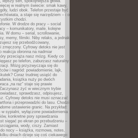
, lepszy sen, spokojniejsza głowa.
ięcej w realnym świecie: smak kawy,
góły, ludzi obok. Telefon przestaje być
chświata, a staje się narzędziem – i o
zystkim chodzi.
efonie. W drodze do pracy – social
cy – komunikatory, maile, kolejne
a. W domu – serial, scrollowanie,
y, memy, filmiki. Niby relaks, a jednak
zujesz się przebodźcowany,
i zmęczony. Cyfrowy detoks nie jest
to reakcja obronna na nadmiar
który przeciąża nasz mózg. Kiedy co
sięgasz po telefon, zaburzasz naturalny
racji. Mózg przyzwyczaja się do
źców i nagród: powiadomienie, lajk,
kutek? Coraz trudniej usiąść do
adania, książka nuży po dwóch
raca „na raz” staje się prawie
 Zaczynasz żyć w wiecznym trybie
powiadasz, sprawdzasz, odpisujesz,
sz. Cyfrowy detoks nie musi oznaczać
rtfona i przeprowadzki do lasu. Chodzi
adome ustawienie granic. Na przykład:
u w sypialni, wyłączone powiadomienia
iów, konkretne pory sprawdzania
st sięgać po ekran po przebudzeniu –
rozciągania, wody, ciszy. Zamiast
 do nocy – książka, rozmowa, notes,
ilku dniach dzieje się coś ciekawego: