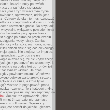
kutek? Coraz trudniej usiąść do
adania, książka nuży po dwóch
raca „na raz” staje się prawie
 Zaczynasz żyć w wiecznym trybie
powiadasz, sprawdzasz, odpisujesz,
sz. Cyfrowy detoks nie musi oznaczać
rtfona i przeprowadzki do lasu. Chodzi
adome ustawienie granic. Na przykład:
u w sypialni, wyłączone powiadomienia
iów, konkretne pory sprawdzania
st sięgać po ekran po przebudzeniu –
rozciągania, wody, ciszy. Zamiast
 do nocy – książka, rozmowa, notes,
ilku dniach dzieje się coś ciekawego:
koju spada. Nie czujesz już impulsu,
 sprawdzać, „czy coś się nie
Nagle okazuje się, że nic krytycznego
yskujesz przestrzeń na własne myśli,
na reakcje na cudze treści. To również
 zaczynasz widzieć, ile czasu
 między powiadomieniami. W połowie
owego detoksu warto zrobić szczery
aplikacje ci służą, a które tylko
agę? Możesz je pogrupować: praca,
 nauka, rozrywka. Te z kategorii „tylko
s” – spokojnie usunąć lub zepchnąć na
link
Możesz też wprowadzić „okna
 15 minut 3 razy dziennie, zamiast
wanego scrollowania. Największym
ksu jest powrót do jakości: głębsza