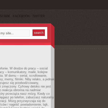
SCRIBE
FACEBOOK
TWITTER
efonie. W drodze do pracy – social
cy – komunikatory, maile, kolejne
a. W domu – serial, scrollowanie,
y, memy, filmiki. Niby relaks, a jednak
zujesz się przebodźcowany,
i zmęczony. Cyfrowy detoks nie jest
to reakcja obronna na nadmiar
który przeciąża nasz mózg. Kiedy co
sięgasz po telefon, zaburzasz naturalny
racji. Mózg przyzwyczaja się do
źców i nagród: powiadomienie, lajk,