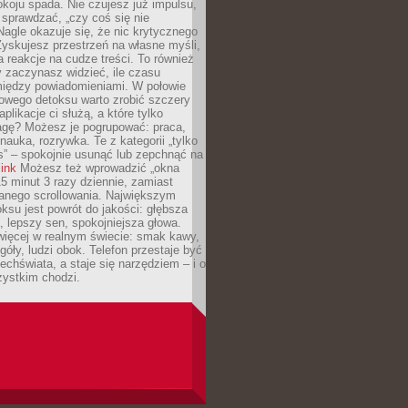
koju spada. Nie czujesz już impulsu,
 sprawdzać, „czy coś się nie
Nagle okazuje się, że nic krytycznego
yskujesz przestrzeń na własne myśli,
na reakcje na cudze treści. To również
 zaczynasz widzieć, ile czasu
 między powiadomieniami. W połowie
owego detoksu warto zrobić szczery
aplikacje ci służą, a które tylko
agę? Możesz je pogrupować: praca,
 nauka, rozrywka. Te z kategorii „tylko
s” – spokojnie usunąć lub zepchnąć na
link
Możesz też wprowadzić „okna
 15 minut 3 razy dziennie, zamiast
wanego scrollowania. Największym
ksu jest powrót do jakości: głębsza
, lepszy sen, spokojniejsza głowa.
ięcej w realnym świecie: smak kawy,
góły, ludzi obok. Telefon przestaje być
chświata, a staje się narzędziem – i o
zystkim chodzi.