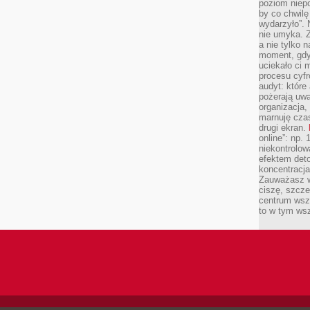
poziom niepo
by co chwilę
wydarzyło”. 
nie umyka. Z
a nie tylko 
moment, gdy
uciekało ci
procesu cyfr
audyt: które 
pożerają uw
organizacja,
marnuję cza
drugi ekran.
online”: np.
niekontrolo
efektem deto
koncentracja
Zauważasz w
ciszę, szcze
centrum wsze
to w tym ws