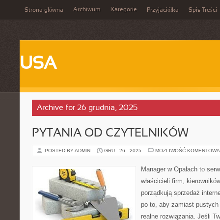
Archiwum
Kategorie
Strona główna
Przyjaciółka
Spis Treści
USA
Archive for 26 grudnia, 2025
PYTANIA OD CZYTELNIKÓW
POSTED BY ADMIN
GRU - 26 - 2025
MOŻLIWOŚĆ KOMENTOWA
Manager w Opałach to serw
właścicieli firm, kierownikó
porządkują sprzedaż intern
po to, aby zamiast pustych 
realne rozwiązania. Jeśli Tw