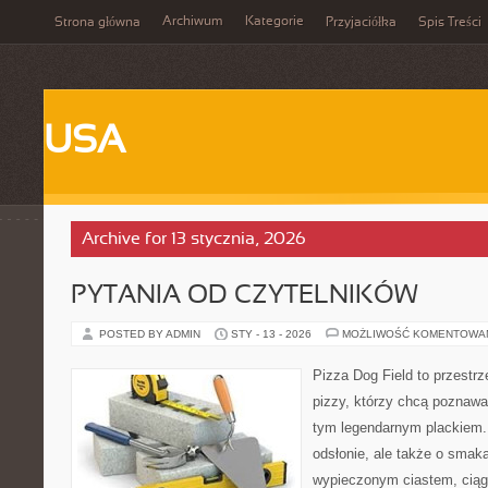
Archiwum
Kategorie
Strona główna
Przyjaciółka
Spis Treści
USA
Archive for 13 stycznia, 2026
PYTANIA OD CZYTELNIKÓW
POSTED BY ADMIN
STY - 13 - 2026
MOŻLIWOŚĆ KOMENTOWA
Pizza Dog Field to przestr
pizzy, którzy chcą poznawa
tym legendarnym plackiem. 
odsłonie, ale także o smaka
wypieczonym ciastem, ciąg