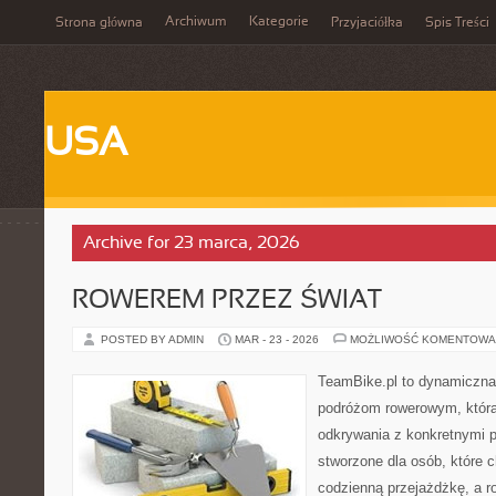
Archiwum
Kategorie
Strona główna
Przyjaciółka
Spis Treści
USA
Archive for 23 marca, 2026
ROWEREM PRZEZ ŚWIAT
POSTED BY ADMIN
MAR - 23 - 2026
MOŻLIWOŚĆ KOMENTOWA
TeamBike.pl to dynamiczna
podróżom rowerowym, która
odkrywania z konkretnymi 
stworzone dla osób, które c
codzienną przejażdżkę, a ro