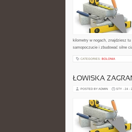
kilometry w nogach, znajdziesz t
samopoczucie i zbudować silne cia
CATEGORIES:
BOLONIA
ŁOWISKA ZAGRA
POSTED BY ADMIN
STY - 24 -