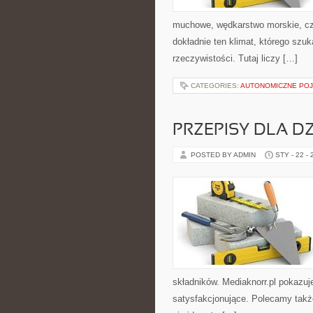
muchowe, wędkarstwo morskie, 
dokładnie ten klimat, którego szuk
rzeczywistości. Tutaj liczy […]
CATEGORIES:
AUTONOMICZNE PO
PRZEPISY DLA DZ
POSTED BY ADMIN
STY - 22 -
składników. Mediaknorr.pl pokazuj
satysfakcjonujące. Polecamy także