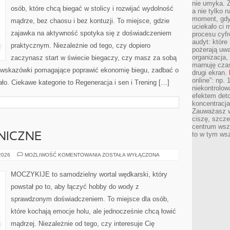
nie umyka. Z
osób, które chcą biegać w stolicy i rozwijać wydolność
a nie tylko 
moment, gdy
mądrze, bez chaosu i bez kontuzji. To miejsce, gdzie
uciekało ci
zajawka na aktywność spotyka się z doświadczeniem
procesu cyfr
audyt: które 
praktycznym. Niezależnie od tego, czy dopiero
pożerają uw
organizacja,
zaczynasz start w świecie biegaczy, czy masz za sobą
marnuję cza
u wskazówki pomagające poprawić ekonomię biegu, zadbać o
drugi ekran.
online”: np.
ło. Ciekawe kategorie to Regeneracja i sen i Trening […]
niekontrolo
efektem deto
koncentracja
Zauważasz w
ciszę, szcze
centrum wsze
to w tym ws
NICZNE
ŁOWISKA
 2026
MOŻLIWOŚĆ KOMENTOWANIA
ZOSTAŁA WYŁĄCZONA
ZAGRANICZNE
MOCZYKIJE to samodzielny wortal wędkarski, który
powstał po to, aby łączyć hobby do wody z
sprawdzonym doświadczeniem. To miejsce dla osób,
które kochają emocje holu, ale jednocześnie chcą łowić
mądrzej. Niezależnie od tego, czy interesuje Cię