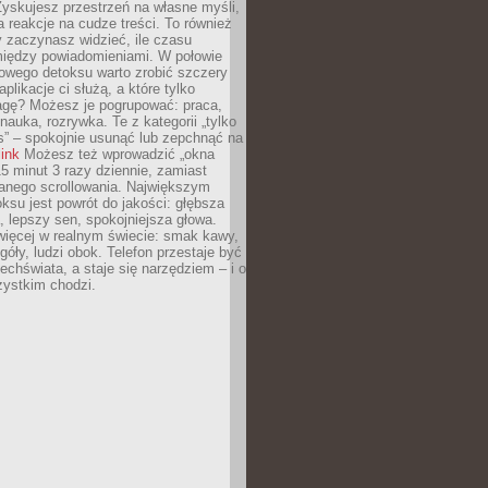
yskujesz przestrzeń na własne myśli,
na reakcje na cudze treści. To również
 zaczynasz widzieć, ile czasu
 między powiadomieniami. W połowie
owego detoksu warto zrobić szczery
aplikacje ci służą, a które tylko
agę? Możesz je pogrupować: praca,
 nauka, rozrywka. Te z kategorii „tylko
s” – spokojnie usunąć lub zepchnąć na
link
Możesz też wprowadzić „okna
 15 minut 3 razy dziennie, zamiast
wanego scrollowania. Największym
ksu jest powrót do jakości: głębsza
, lepszy sen, spokojniejsza głowa.
ięcej w realnym świecie: smak kawy,
góły, ludzi obok. Telefon przestaje być
chświata, a staje się narzędziem – i o
zystkim chodzi.