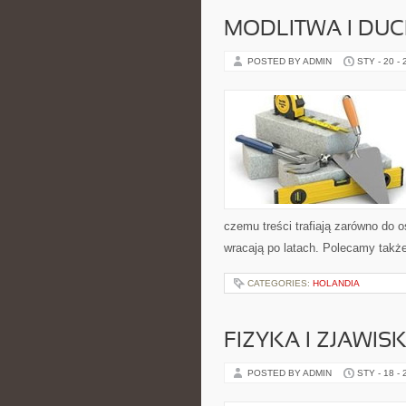
MODLITWA I D
POSTED BY ADMIN
STY - 20 -
czemu treści trafiają zarówno do 
wracają po latach. Polecamy także:
CATEGORIES:
HOLANDIA
FIZYKA I ZJAWI
POSTED BY ADMIN
STY - 18 -