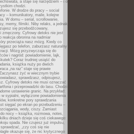
chświata, a staje się narzędziem – i o
zystkim chodzi.
efonie. W drodze do pracy – social
cy – komunikatory, maile, kolejne
a. W domu – serial, scrollowanie,
y, memy, filmiki. Niby relaks, a jednak
zujesz się przebodźcowany,
i zmęczony. Cyfrowy detoks nie jest
to reakcja obronna na nadmiar
który przeciąża nasz mózg. Kiedy co
sięgasz po telefon, zaburzasz naturalny
racji. Mózg przyzwyczaja się do
źców i nagród: powiadomienie, lajk,
kutek? Coraz trudniej usiąść do
adania, książka nuży po dwóch
raca „na raz” staje się prawie
 Zaczynasz żyć w wiecznym trybie
powiadasz, sprawdzasz, odpisujesz,
sz. Cyfrowy detoks nie musi oznaczać
rtfona i przeprowadzki do lasu. Chodzi
adome ustawienie granic. Na przykład:
u w sypialni, wyłączone powiadomienia
iów, konkretne pory sprawdzania
st sięgać po ekran po przebudzeniu –
rozciągania, wody, ciszy. Zamiast
 do nocy – książka, rozmowa, notes,
ilku dniach dzieje się coś ciekawego:
koju spada. Nie czujesz już impulsu,
 sprawdzać, „czy coś się nie
Nagle okazuje się, że nic krytycznego