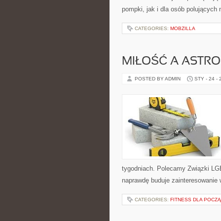
pompki, jak i dla osób polujących 
CATEGORIES:
MOBZILLA
MIŁOŚĆ A ASTRO
POSTED BY ADMIN
STY - 24 -
tygodniach. Polecamy Związki LGB
naprawdę buduje zainteresowanie w 
CATEGORIES:
FITNESS DLA POCZ