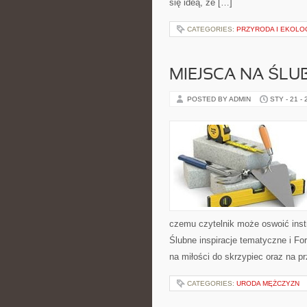
się ideą, że […]
CATEGORIES:
PRZYRODA I EKOLO
MIEJSCA NA ŚLUB
POSTED BY ADMIN
STY - 21 -
czemu czytelnik może oswoić ins
Ślubne inspiracje tematyczne i Fo
na miłości do skrzypiec oraz na p
CATEGORIES:
URODA MĘŻCZYZN