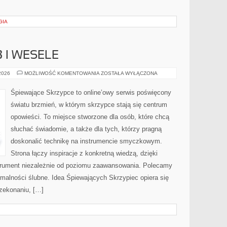
GIA
 I WESELE
MIEJSCA
 2026
MOŻLIWOŚĆ KOMENTOWANIA
ZOSTAŁA WYŁĄCZONA
NA
ŚLUB
I
Śpiewające Skrzypce to online’owy serwis poświęcony
WESELE
światu brzmień, w którym skrzypce stają się centrum
opowieści. To miejsce stworzone dla osób, które chcą
słuchać świadomie, a także dla tych, którzy pragną
doskonalić technikę na instrumencie smyczkowym.
Strona łączy inspiracje z konkretną wiedzą, dzięki
trument niezależnie od poziomu zaawansowania. Polecamy
rmalności ślubne. Idea Śpiewających Skrzypiec opiera się
rzekonaniu, […]