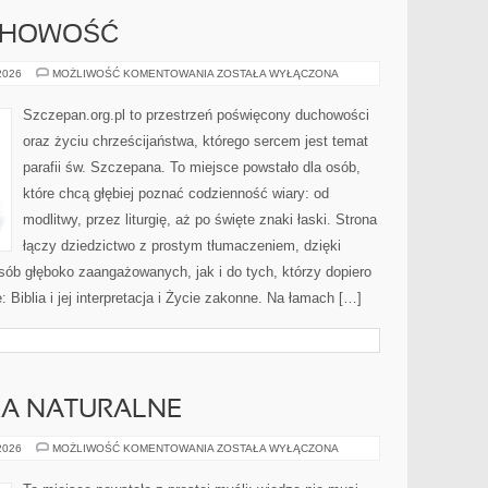
UCHOWOŚĆ
MODLITWA
 2026
MOŻLIWOŚĆ KOMENTOWANIA
ZOSTAŁA WYŁĄCZONA
I
DUCHOWOŚĆ
Szczepan.org.pl to przestrzeń poświęcony duchowości
oraz życiu chrześcijaństwa, którego sercem jest temat
parafii św. Szczepana. To miejsce powstało dla osób,
które chcą głębiej poznać codzienność wiary: od
modlitwy, przez liturgię, aż po święte znaki łaski. Strona
łączy dziedzictwo z prostym tłumaczeniem, dzięki
osób głęboko zaangażowanych, jak i do tych, którzy dopiero
 Biblia i jej interpretacja i Życie zakonne. Na łamach […]
SKA NATURALNE
FIZYKA
 2026
MOŻLIWOŚĆ KOMENTOWANIA
ZOSTAŁA WYŁĄCZONA
I
ZJAWISKA
NATURALNE