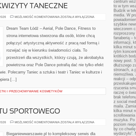
centrum wsze
REKWIZYTY TANECZNE
to w tym ws
Budzik w tel
media. W pra
DIY
 2026
MOŻLIWOŚĆ KOMENTOWANIA
ZOSTAŁA WYŁĄCZONA
powiadomieni
–
STROJE
szybkie news
I
Dream Team Łódź – Aerial, Pole Dance, Fitness to
wieczorem c
REKWIZYTY
rozproszony 
TANECZNE
strona internetowa stworzona dla osób, które chcą
fanaberią – 
informacji, 
połączyć artystyczną aktywność z pracą nad formą i
kilka minut 
rozwijać się w kierunku świadomości ciała. To
rytm koncent
krótkich bod
przestrzeń dla wszystkich, którzy czują, że akrobatyka
nowy post. S
powietrzna oraz Pole Dance potrafią dać nie tylko efekt
dłuższego z
stronach, a p
wie. Polecamy Taniec a sztuka i teatr i Taniec w kulturze i
niemożliwa.
reakcji – od
piera […]
przeskakuje
rzucenia sma
ETKI I PRZECHOWYWANIE KOSMETYKÓW
raczej o świ
brak telefon
z social med
maila. Zamia
ĘTU SPORTOWEGO
kilka minut 
scrollowania
muzyka. Po k
RECENZJE
 2026
MOŻLIWOŚĆ KOMENTOWANIA
ZOSTAŁA WYŁĄCZONA
poziom niepo
SPRZĘTU
by co chwilę
SPORTOWEGO
wydarzyło”. 
Bieganiewwarszawie.pl to kompleksowy serwis dla