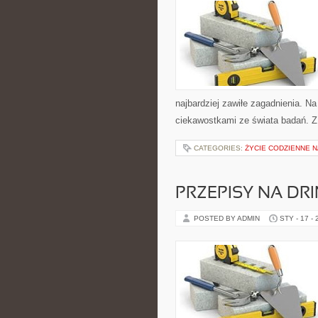
najbardziej zawiłe zagadnienia. Na
ciekawostkami ze świata badań. Z 
CATEGORIES:
ŻYCIE CODZIENNE N
PRZEPISY NA DRI
POSTED BY ADMIN
STY - 17 -