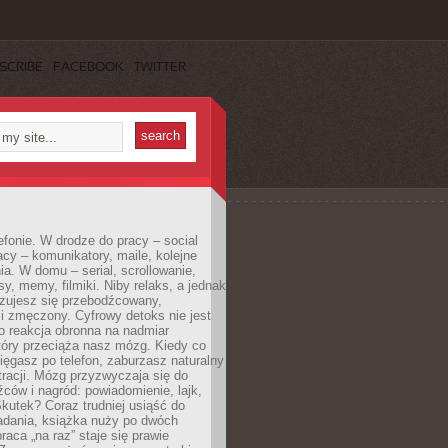
SCRIBE
FACEBOOK
TWITTER
efonie. W drodze do pracy – social
cy – komunikatory, maile, kolejne
a. W domu – serial, scrollowanie,
y, memy, filmiki. Niby relaks, a jednak
zujesz się przebodźcowany,
i zmęczony. Cyfrowy detoks nie jest
to reakcja obronna na nadmiar
który przeciąża nasz mózg. Kiedy co
sięgasz po telefon, zaburzasz naturalny
racji. Mózg przyzwyczaja się do
źców i nagród: powiadomienie, lajk,
kutek? Coraz trudniej usiąść do
adania, książka nuży po dwóch
raca „na raz” staje się prawie