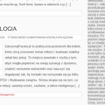
niemożliwa.
reakcji – od
na muscle-up, front lever, lewara w odwrocie czy […]
przeskakuje
rzucenia sma
raczej o świ
brak telefon
z social med
maila. Zamia
LOGIA
kilka minut 
scrollowania
muzyka. Po k
MIŁOŚĆ
 2026
MOŻLIWOŚĆ KOMENTOWANIA
ZOSTAŁA WYŁĄCZONA
poziom niepo
A
ASTROLOGIA
by co chwilę
ZatrzymajFaceta.pl to praktyczna przestrzeń dla kobiet,
wydarzyło”. 
nie umyka. Z
które chcą zrozumieć temat miłości i budować stabilny
a nie tylko 
moment, gdy
układ bez presji. To miejsce powstało z myślą o tym,
uciekało ci
abyś mogła popatrzeć na swoją sytuację z dystansu,
procesu cyfr
audyt: które 
znaleźć sensowne wskazówki oraz nauczyć się
pożerają uw
dogadywać tak, by kontakt nie rozmywała się po kilku
organizacja,
marnuję cza
TQ+ i Budowanie związku. Strona skupia się na tym, co
drugi ekran.
online”: np.
relacji: autentyczność, zaufanie, a także inteligencja […]
niekontrolo
efektem deto
ĄTKUJĄCYCH
koncentracja
Zauważasz w
ciszę, szcze