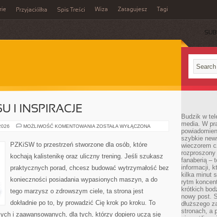
rie
Wiza
Zatagujesz
Tagi
Przyjaciółka
Spis Treści
SUB
U I INSPIRACJE
Budzik w tel
media. W pra
HISTORIE
 2026
MOŻLIWOŚĆ KOMENTOWANIA
ZOSTAŁA WYŁĄCZONA
powiadomieni
SUKCESU
I
szybkie news
INSPIRACJE
PZKiSW to przestrzeń stworzone dla osób, które
wieczorem c
rozproszony 
kochają kalistenikę oraz uliczny trening. Jeśli szukasz
fanaberią – 
informacji, 
praktycznych porad, chcesz budować wytrzymałość bez
kilka minut 
konieczności posiadania wypasionych maszyn, a do
rytm koncent
krótkich bod
tego marzysz o zdrowszym ciele, ta strona jest
nowy post. S
dokładnie po to, by prowadzić Cię krok po kroku. To
dłuższego z
stronach, a p
cych i zaawansowanych, dla tych, którzy dopiero uczą się