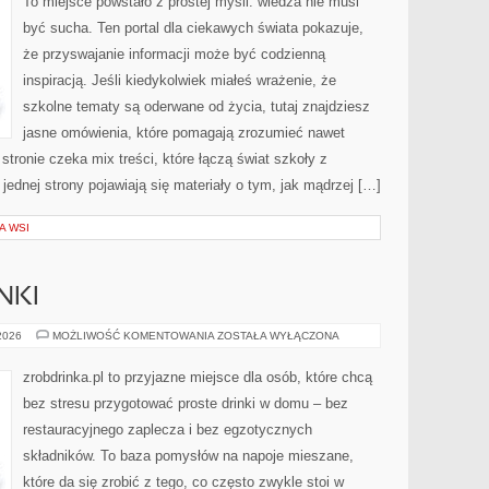
To miejsce powstało z prostej myśli: wiedza nie musi
być sucha. Ten portal dla ciekawych świata pokazuje,
że przyswajanie informacji może być codzienną
inspiracją. Jeśli kiedykolwiek miałeś wrażenie, że
szkolne tematy są oderwane od życia, tutaj znajdziesz
jasne omówienia, które pomagają zrozumieć nawet
 stronie czeka mix treści, które łączą świat szkoły z
jednej strony pojawiają się materiały o tym, jak mądrzej […]
A WSI
NKI
PRZEPISY
 2026
MOŻLIWOŚĆ KOMENTOWANIA
ZOSTAŁA WYŁĄCZONA
NA
DRINKI
zrobdrinka.pl to przyjazne miejsce dla osób, które chcą
bez stresu przygotować proste drinki w domu – bez
restauracyjnego zaplecza i bez egzotycznych
składników. To baza pomysłów na napoje mieszane,
które da się zrobić z tego, co często zwykle stoi w