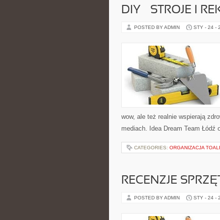
DIY – STROJE I 
POSTED BY ADMIN
STY - 24 -
wow, ale też realnie wspierają zdro
mediach. Idea Dream Team Łódź o
CATEGORIES:
ORGANIZACJA TOAL
RECENZJE SPRZ
POSTED BY ADMIN
STY - 24 -