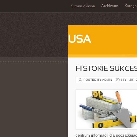
Archiwum
Katego
Strona główna
USA
HISTORIE SUKCES
POSTED BY ADMIN
STY - 25 -
centrum informacji dla początkują