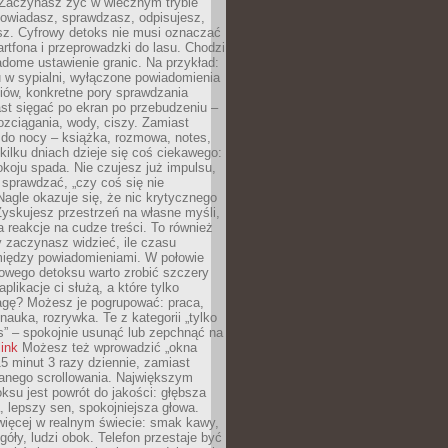
 Zaczynasz żyć w wiecznym trybie
powiadasz, sprawdzasz, odpisujesz,
sz. Cyfrowy detoks nie musi oznaczać
rtfona i przeprowadzki do lasu. Chodzi
adome ustawienie granic. Na przykład:
u w sypialni, wyłączone powiadomienia
iów, konkretne pory sprawdzania
st sięgać po ekran po przebudzeniu –
rozciągania, wody, ciszy. Zamiast
 do nocy – książka, rozmowa, notes,
ilku dniach dzieje się coś ciekawego:
koju spada. Nie czujesz już impulsu,
 sprawdzać, „czy coś się nie
Nagle okazuje się, że nic krytycznego
yskujesz przestrzeń na własne myśli,
na reakcje na cudze treści. To również
 zaczynasz widzieć, ile czasu
 między powiadomieniami. W połowie
owego detoksu warto zrobić szczery
aplikacje ci służą, a które tylko
agę? Możesz je pogrupować: praca,
 nauka, rozrywka. Te z kategorii „tylko
s” – spokojnie usunąć lub zepchnąć na
link
Możesz też wprowadzić „okna
 15 minut 3 razy dziennie, zamiast
wanego scrollowania. Największym
ksu jest powrót do jakości: głębsza
, lepszy sen, spokojniejsza głowa.
ięcej w realnym świecie: smak kawy,
góły, ludzi obok. Telefon przestaje być