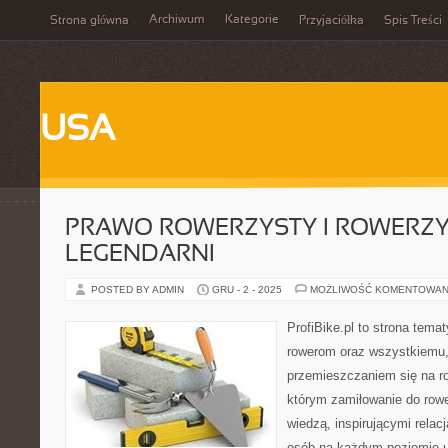
Archiwum
Kategorie
Strona główna
Przyjaciółka
Spis Treści
USA
PRAWO ROWERZYSTY I ROWERZYŚ
LEGENDARNI
POSTED BY ADMIN
GRU - 2 - 2025
MOŻLIWOŚĆ KOMENTOWAN
ProfiBike.pl to strona tem
rowerom oraz wszystkiemu,
przemieszczaniem się na ro
którym zamiłowanie do rowe
wiedzą, inspirującymi relacj
osób na każdym poziomie um