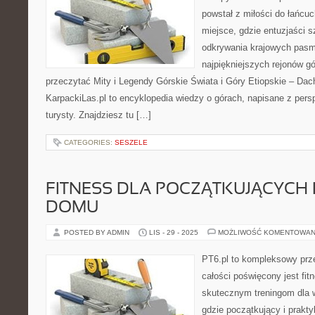
powstał z miłości do łańcuc
miejsce, gdzie entuzjaści 
odkrywania krajowych pasm
najpiękniejszych rejonów gó
przeczytać Mity i Legendy Górskie Świata i Góry Etiopskie – Dac
KarpackiLas.pl to encyklopedia wiedzy o górach, napisane z pe
turysty. Znajdziesz tu […]
CATEGORIES:
SESZELE
FITNESS DLA POCZĄTKUJĄCYCH I
DOMU
POSTED BY ADMIN
LIS - 29 - 2025
MOŻLIWOŚĆ KOMENTOWAN
PT6.pl to kompleksowy prze
całości poświęcony jest fi
skutecznym treningom dla w
gdzie początkujący i prakty