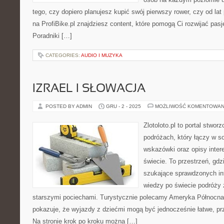
tego, czy dopiero planujesz kupić swój pierwszy rower, czy od lat
na ProfiBike.pl znajdziesz content, które pomogą Ci rozwijać pas
Poradniki […]
CATEGORIES:
AUDIO I MUZYKA
IZRAEL I SŁOWACJA
POSTED BY ADMIN
GRU - 2 - 2025
MOŻLIWOŚĆ KOMENTOWAN
Zlotoloto.pl to portal stwo
podróżach, który łączy w s
wskazówki oraz opisy inter
świecie. To przestrzeń, gdz
szukające sprawdzonych in
wiedzy po świecie podróży 
starszymi pociechami. Turystycznie polecamy Ameryka Północna i 
pokazuje, że wyjazdy z dziećmi mogą być jednocześnie łatwe, prz
Na stronie krok po kroku można […]