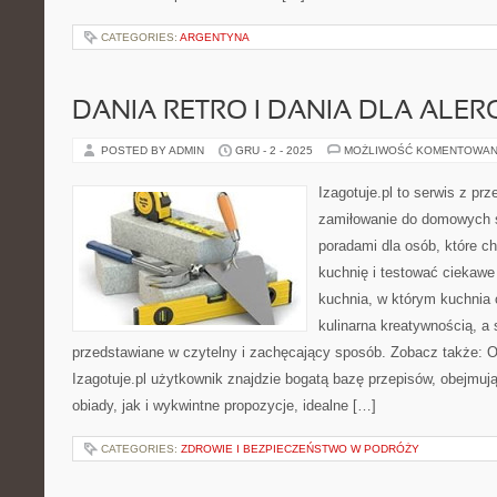
CATEGORIES:
ARGENTYNA
DANIA RETRO I DANIA DLA ALE
POSTED BY ADMIN
GRU - 2 - 2025
MOŻLIWOŚĆ KOMENTOWAN
Izagotuje.pl to serwis z prz
zamiłowanie do domowych 
poradami dla osób, które c
kuchnię i testować ciekawe 
kuchnia, w którym kuchnia 
kulinarna kreatywnością, a
przedstawiane w czytelny i zachęcający sposób. Zobacz także: O
Izagotuje.pl użytkownik znajdzie bogatą bazę przepisów, obejmu
obiady, jak i wykwintne propozycje, idealne […]
CATEGORIES:
ZDROWIE I BEZPIECZEŃSTWO W PODRÓŻY