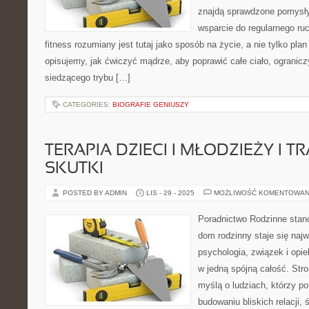
znajdą sprawdzone pomysły 
wsparcie do regularnego ruc
fitness rozumiany jest tutaj jako sposób na życie, a nie tylko plan 
opisujemy, jak ćwiczyć mądrze, aby poprawić całe ciało, ogranicz
siedzącego trybu […]
CATEGORIES:
BIOGRAFIE GENIUSZY
TERAPIA DZIECI I MŁODZIEŻY I TR
SKUTKI
POSTED BY ADMIN
LIS - 29 - 2025
MOŻLIWOŚĆ KOMENTOWAN
Poradnictwo Rodzinne stano
dom rodzinny staje się naj
psychologia, związek i opie
w jedną spójną całość. Str
myślą o ludziach, którzy pot
budowaniu bliskich relacji,