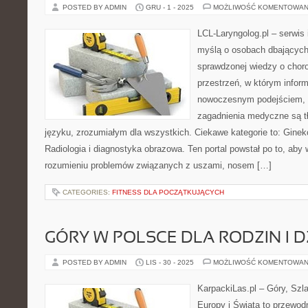
POSTED BY ADMIN
GRU - 1 - 2025
MOŻLIWOŚĆ KOMENTOWAN
LCL-Laryngolog.pl – serwis
myślą o osobach dbających 
sprawdzonej wiedzy o choro
przestrzeń, w którym inform
nowoczesnym podejściem, 
zagadnienia medyczne są 
języku, zrozumiałym dla wszystkich. Ciekawe kategorie to: Gineko
Radiologia i diagnostyka obrazowa. Ten portal powstał po to, aby
rozumieniu problemów związanych z uszami, nosem […]
CATEGORIES:
FITNESS DLA POCZĄTKUJĄCYCH
GÓRY W POLSCE DLA RODZIN I D
POSTED BY ADMIN
LIS - 30 - 2025
MOŻLIWOŚĆ KOMENTOWAN
KarpackiLas.pl – Góry, Szl
Europy i Świata to przewodn