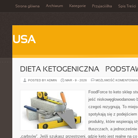
Archiwum
Kategorie
Strona główna
Przyjaciółka
Spis Treści
USA
DIETA KETOGENICZNA – PODSTA
POSTED BY ADMIN
MAR - 9 - 2026
MOŻLIWOŚĆ KOMENTOWAN
FoodForce to keto sklep st
jeść niskowęglowodanowo b
czegoś rezygnują. To miej
spotykają się z podejście
produkty, które wspierają st
tłuszczach, a jednocześnie
„carbsów”. Jeśli szukasz przestrzeni, gdzie keto jest realne na co 