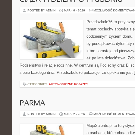
CIĄŻA TYDZIEŃ PO TYGODNIU
POSTED BY ADMIN
MAR - 6 - 2026
MOŻLIWOŚĆ KOMENTOWAN
Przedszkole76 to przyjazny 
temat pociechy spotyka si
codziennym życiem domu. T
by porządkować dylematy i
które narastają od pierwszy
aż po lata dzieciństwa. Zob
Rodzeństwo i relacje rodzinne. W centrum są Pociechy oraz Bliscy,
siebie każdego dnia. Przedszkole76 pokazuje, że opieka nie jest 
CATEGORIES:
AUTONOMICZNE POJAZDY
PARMA
POSTED BY ADMIN
MAR - 2 - 2026
MOŻLIWOŚĆ KOMENTOWAN
MojeSalento.pl to turystyc
o osobach, które chcą odkr