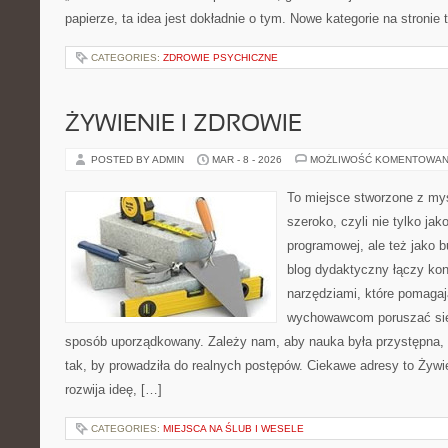
papierze, ta idea jest dokładnie o tym. Nowe kategorie na stronie 
CATEGORIES:
ZDROWIE PSYCHICZNE
ŻYWIENIE I ZDROWIE
POSTED BY ADMIN
MAR - 8 - 2026
MOŻLIWOŚĆ KOMENTOWAN
To miejsce stworzone z myś
szeroko, czyli nie tylko jak
programowej, ale też jako 
blog dydaktyczny łączy kon
narzędziami, które pomagaj
wychowawcom poruszać się
sposób uporządkowany. Zależy nam, aby nauka była przystępna,
tak, by prowadziła do realnych postępów. Ciekawe adresy to Żywien
rozwija ideę, […]
CATEGORIES:
MIEJSCA NA ŚLUB I WESELE