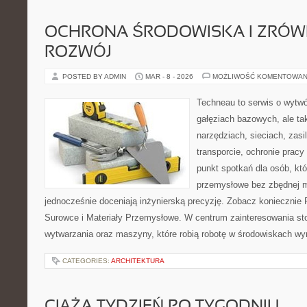
OCHRONA ŚRODOWISKA I ZRÓ
ROZWÓJ
POSTED BY ADMIN
MAR - 8 - 2026
MOŻLIWOŚĆ KOMENTOWAN
Techneau to serwis o wytw
gałęziach bazowych, ale ta
narzędziach, sieciach, zasi
transporcie, ochronie pracy 
punkt spotkań dla osób, kt
przemysłowe bez zbędnej m
jednocześnie doceniają inżynierską precyzję. Zobacz konieczni
Surowce i Materiały Przemysłowe. W centrum zainteresowania st
wytwarzania oraz maszyny, które robią robotę w środowiskach w
CATEGORIES:
ARCHITEKTURA