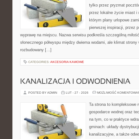
tylko przez pryzmat pocztó
przez lokalne życie miast i
którym plany urlopowe zami
pierwszej inspiracji, przez
wyprawę na miejscu. Nazwa serwisu podkreśla szczególną miłość 
słonecznego półwyspu między dwiema wodami, ale klimat strony 
rozbudowany […]
CATEGORIES:
AKCESORIA KAWOWE
KANALIZACJA I ODWODNIENIA
POSTED BY ADMIN
LUT - 27 - 2026
MOŻLIWOŚĆ KOMENTOWA
Ta strona to kompleksowe 
gospodarce wodnej oraz tech
na tym, co w praktyce wdra
gminach: układy dystrybucj
kanalizacyjne, a także odwo