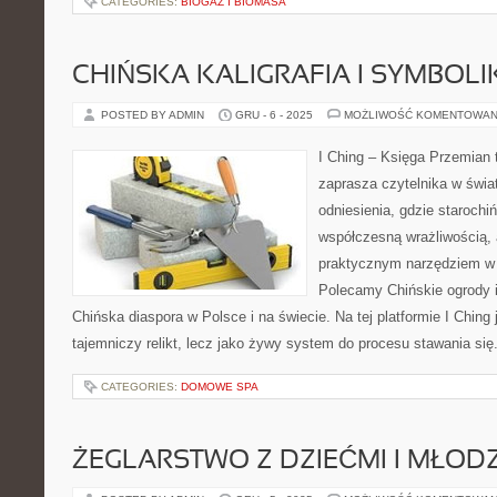
CATEGORIES:
BIOGAZ I BIOMASA
CHIŃSKA KALIGRAFIA I SYMBOL
POSTED BY ADMIN
GRU - 6 - 2025
MOŻLIWOŚĆ KOMENTOWAN
I Ching – Księga Przemian t
zaprasza czytelnika w świat 
odniesienia, gdzie starochi
współczesną wrażliwością, 
praktycznym narzędziem w 
Polecamy Chińskie ogrody i 
Chińska diaspora w Polsce i na świecie. Na tej platformie I Ching
tajemniczy relikt, lecz jako żywy system do procesu stawania się
CATEGORIES:
DOMOWE SPA
ŻEGLARSTWO Z DZIEĆMI I MŁOD