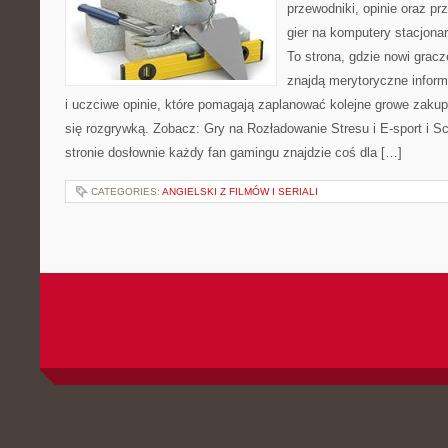
przewodniki, opinie oraz p
gier na komputery stacjona
To strona, gdzie nowi grac
znajdą merytoryczne infor
i uczciwe opinie, które pomagają zaplanować kolejne growe zaku
się rozgrywką. Zobacz: Gry na Rozładowanie Stresu i E-sport i Sc
stronie dosłownie każdy fan gamingu znajdzie coś dla […]
CATEGORIES:
ANGIELSKI Z FILMÓW I SERIALI