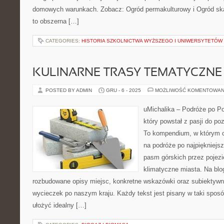
domowych warunkach. Zobacz: Ogród permakulturowy i Ogród skal
to obszerna […]
CATEGORIES:
HISTORIA SZKOLNICTWA WYŻSZEGO I UNIWERSYTETÓW
KULINARNE TRASY TEMATYCZNE
POSTED BY ADMIN
GRU - 6 - 2025
MOŻLIWOŚĆ KOMENTOWAN
uMichalika – Podróże po Pol
który powstał z pasji do po
To kompendium, w którym cz
na podróże po najpiękniejs
pasm górskich przez pojezi
klimatyczne miasta. Na blo
rozbudowane opisy miejsc, konkretne wskazówki oraz subiektywn
wycieczek po naszym kraju. Każdy tekst jest pisany w taki spos
ułożyć idealny […]