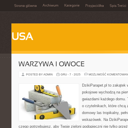
Archiwum
Kategorie
Strona główna
Przyjaciółka
Spis Treści
USA
WARZYWA I OWOCE
POSTED BY ADMIN
GRU - 7 - 2025
MOŻLIWOŚĆ KOMENTOWAN
DzikiParapet.pl to zakątek 
pokojowe wychodzą na pierw
gwiazdami każdego domu. T
o czytelnikach, które chcą
domowy las tropikalny, peł
wskazówek. Na DzikiParape
czego potrzebujesz, aby Twoje zieloni podopieczni nie tylko przeż