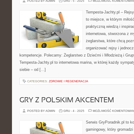
POSTED BY ADMIN
GRU - 5 - 2025
MOŻLIWOŚĆ KOMENTOWAN
Tempesta-Jachty.pl – Rejsy
to miejsce, w którym miłoś
praktyczną wiedzą i inspira
internetowa, stworzona z m
żeglarstwa, które chcą poz
organizować rejsy i jednocz
kompetencje. Polecamy: Żeglarstwo z Dziećmi i Młodzieżą i Grupy
Tempesta-Jachty.pl to internetowa marina, w której każdy sympat
siebie – od […]
CATEGORIES:
ZDROWIE I REGENERACJA
GRY Z POLSKIM AKCENTEM
POSTED BY ADMIN
GRU - 4 - 2025
MOŻLIWOŚĆ KOMENTOWAN
Serwis GryPoradnik.pl to 
gamingowy, który gromadzi