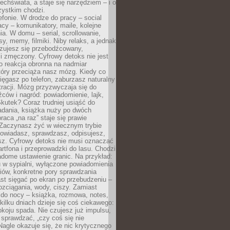
chświata, a staje się narzędziem – i o
zystkim chodzi.
efonie. W drodze do pracy – social
cy – komunikatory, maile, kolejne
a. W domu – serial, scrollowanie,
y, memy, filmiki. Niby relaks, a jednak
zujesz się przebodźcowany,
i zmęczony. Cyfrowy detoks nie jest
to reakcja obronna na nadmiar
który przeciąża nasz mózg. Kiedy co
sięgasz po telefon, zaburzasz naturalny
racji. Mózg przyzwyczaja się do
źców i nagród: powiadomienie, lajk,
kutek? Coraz trudniej usiąść do
adania, książka nuży po dwóch
raca „na raz” staje się prawie
 Zaczynasz żyć w wiecznym trybie
powiadasz, sprawdzasz, odpisujesz,
sz. Cyfrowy detoks nie musi oznaczać
rtfona i przeprowadzki do lasu. Chodzi
adome ustawienie granic. Na przykład:
u w sypialni, wyłączone powiadomienia
iów, konkretne pory sprawdzania
st sięgać po ekran po przebudzeniu –
rozciągania, wody, ciszy. Zamiast
 do nocy – książka, rozmowa, notes,
ilku dniach dzieje się coś ciekawego:
koju spada. Nie czujesz już impulsu,
 sprawdzać, „czy coś się nie
Nagle okazuje się, że nic krytycznego