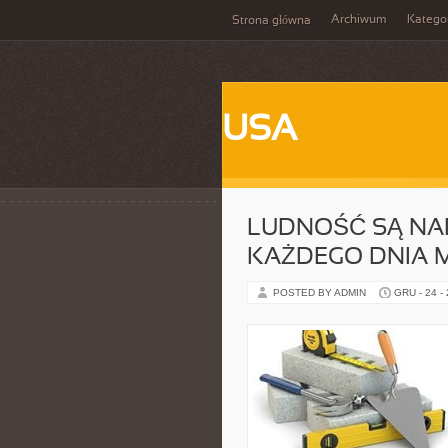
Archiwum
Katego
Strona główna
USA
LUDNOŚĆ SĄ NAR
KAŻDEGO DNIA M
POSTED BY ADMIN
GRU - 24 -