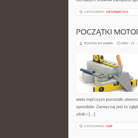
CATEGORIES:
INFORMATYKA
POCZĄTKI MOTOR
POSTED BY ADMIN
GRU - 22 -
wielu mężczyzn pozostało utworzo
sposobów. Zazwyczaj jest to zgłę
silnik i […]
CATEGORIES:
AWF