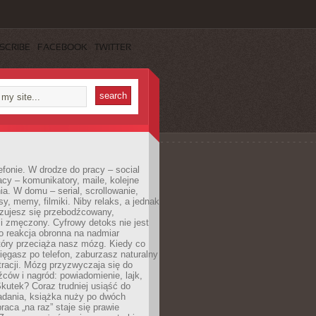
SCRIBE
FACEBOOK
TWITTER
efonie. W drodze do pracy – social
cy – komunikatory, maile, kolejne
a. W domu – serial, scrollowanie,
y, memy, filmiki. Niby relaks, a jednak
zujesz się przebodźcowany,
i zmęczony. Cyfrowy detoks nie jest
to reakcja obronna na nadmiar
który przeciąża nasz mózg. Kiedy co
sięgasz po telefon, zaburzasz naturalny
racji. Mózg przyzwyczaja się do
źców i nagród: powiadomienie, lajk,
kutek? Coraz trudniej usiąść do
adania, książka nuży po dwóch
raca „na raz” staje się prawie