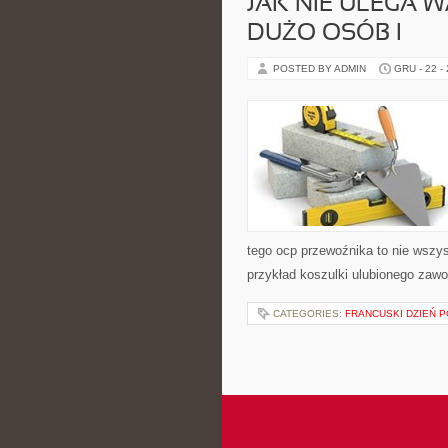
JAK NIE ULEGA 
DUŻO OSÓB I
POSTED BY ADMIN
GRU - 22 -
tego ocp przewoźnika to nie wszy
przykład koszulki ulubionego zawo
CATEGORIES:
FRANCUSKI DZIEŃ P