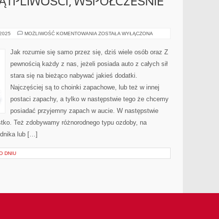
WĄTPLIWOŚCI, WSPÓŁCZEŚNIE
JAK
 2025
MOŻLIWOŚĆ KOMENTOWANIA
ZOSTAŁA WYŁĄCZONA
NIE
ULEGA
WĄTPLIWOŚCI,
Jak rozumie się samo przez się, dziś wiele osób oraz Z
WSPÓŁCZEŚNIE
DUŻO
pewnością każdy z nas, jeżeli posiada auto z całych sił
OSÓB
I
stara się na bieżąco nabywać jakieś dodatki.
Najczęściej są to choinki zapachowe, lub też w innej
postaci zapachy, a tylko w następstwie tego że chcemy
posiadać przyjemny zapach w aucie. W następstwie
stko. Też zdobywamy różnorodnego typu ozdoby, na
dnika lub […]
O DNIU