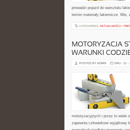
prowadzi pojazd do warsztatu lakie
termin materiały lakiernicze. Wie,
CATEGORIES:
AKTUALNOŚCI I TRE
MOTORYZACJA S
WARUNKI CODZI
POSTED BY ADMIN
GRU - 22 -
motoryzacyjnych i przez to wiele o
zapewnia człowiekowi wyjątkowy k
rozmaitych środków transportu spr