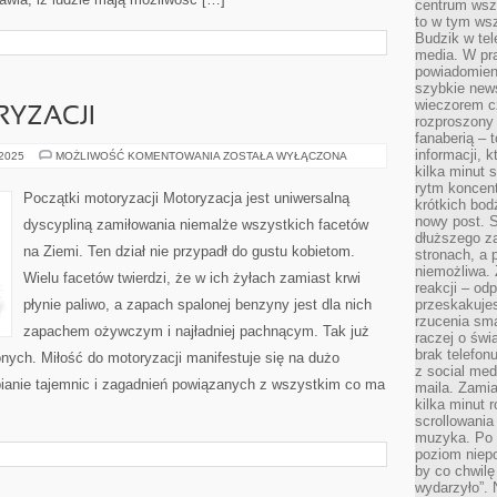
centrum wsze
to w tym ws
Budzik w tel
media. W pra
powiadomieni
szybkie news
wieczorem c
YZACJI
rozproszony 
fanaberią – 
informacji, 
POCZĄTKI
 2025
MOŻLIWOŚĆ KOMENTOWANIA
ZOSTAŁA WYŁĄCZONA
MOTORYZACJI
kilka minut 
rytm koncent
Początki motoryzacji Motoryzacja jest uniwersalną
krótkich bod
nowy post. S
dyscypliną zamiłowania niemalże wszystkich facetów
dłuższego z
na Ziemi. Ten dział nie przypadł do gustu kobietom.
stronach, a p
niemożliwa.
Wielu facetów twierdzi, że w ich żyłach zamiast krwi
reakcji – od
płynie paliwo, a zapach spalonej benzyny jest dla nich
przeskakuje
rzucenia sma
zapachem ożywczym i najładniej pachnącym. Tak już
raczej o świ
brak telefon
nych. Miłość do motoryzacji manifestuje się na dużo
z social med
bianie tajemnic i zagadnień powiązanych z wszystkim co ma
maila. Zamia
kilka minut 
scrollowania
muzyka. Po k
poziom niepo
by co chwilę
wydarzyło”. 