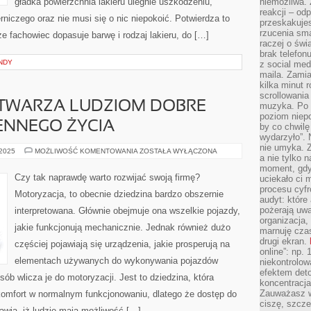
gładka powierzchnia lakieru ulegnie uszkodzeniu,
niemożliwa.
reakcji – od
rniczego oraz nie musi się o nic niepokoić. Potwierdza to
przeskakuje
rzucenia sma
 że fachowiec dopasuje barwę i rodzaj lakieru, do […]
raczej o świ
brak telefon
NDY
z social med
maila. Zamia
kilka minut 
scrollowania
TWARZA LUDZIOM DOBRE
muzyka. Po k
poziom niepo
ENNEGO ŻYCIA
by co chwilę
wydarzyło”. 
nie umyka. Z
MOTORYZACJA
 2025
MOŻLIWOŚĆ KOMENTOWANIA
ZOSTAŁA WYŁĄCZONA
a nie tylko 
STWARZA
LUDZIOM
moment, gdy
DOBRE
Czy tak naprawdę warto rozwijać swoją firmę?
uciekało ci
WARUNKI
procesu cyfr
CODZIENNEGO
Motoryzacja, to obecnie dziedzina bardzo obszernie
ŻYCIA
audyt: które 
pożerają uw
interpretowana. Głównie obejmuje ona wszelkie pojazdy,
organizacja,
jakie funkcjonują mechanicznie. Jednak również dużo
marnuję cza
drugi ekran.
częściej pojawiają się urządzenia, jakie prosperują na
online”: np.
elementach używanych do wykonywania pojazdów
niekontrolo
efektem deto
sób wlicza je do motoryzacji. Jest to dziedzina, która
koncentracja
Zauważasz w
omfort w normalnym funkcjonowaniu, dlatego że dostęp do
ciszę, szcze
awia, iż ludzie mają możliwość […]