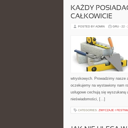
KAŻDY POSIADA
CAŁKOWICIE
POSTED BY ADMIN
GRU - 22 -
wtryskowych. Prowadzimy nasze a
oczekujemy na wystawiony nam rac
usługowe cechują się wyszukaną uc
nieświadomości, […]
CATEGORIES:
ZWYCZAJE I FESTIW