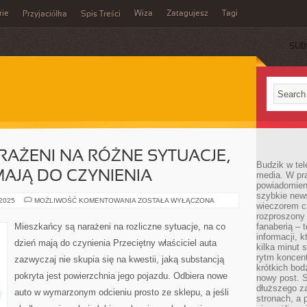
rie
Wiza
Zatagujesz
Tagi
Przyjaciółka
Spis Treści
SUB
AŻENI NA RÓŻNE SYTUACJE,
Budzik w tel
AJĄ DO CZYNIENIA
media. W pra
powiadomieni
szybkie news
LUDNOŚĆ
 2025
MOŻLIWOŚĆ KOMENTOWANIA
ZOSTAŁA WYŁĄCZONA
wieczorem c
SĄ
NARAŻENI
rozproszony 
NA
Mieszkańcy są narażeni na rozliczne sytuacje, na co
fanaberią – 
RÓŻNE
informacji, 
SYTUACJE,
dzień mają do czynienia Przeciętny właściciel auta
KAŻDEGO
kilka minut 
DNIA
rytm koncent
zazwyczaj nie skupia się na kwestii, jaką substancją
MAJĄ
krótkich bod
DO
pokryta jest powierzchnia jego pojazdu. Odbiera nowe
CZYNIENIA
nowy post. S
dłuższego z
auto w wymarzonym odcieniu prosto ze sklepu, a jeśli
stronach, a p