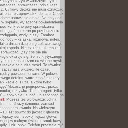
 Zaczynasz żyć w wiecznym trybie
powiadasz, sprawdzasz, odpisujesz,
sz. Cyfrowy detoks nie musi oznaczać
rtfona i przeprowadzki do lasu. Chodzi
adome ustawienie granic. Na przykład:
u w sypialni, wyłączone powiadomienia
iów, konkretne pory sprawdzania
st sięgać po ekran po przebudzeniu –
rozciągania, wody, ciszy. Zamiast
 do nocy – książka, rozmowa, notes,
ilku dniach dzieje się coś ciekawego:
koju spada. Nie czujesz już impulsu,
 sprawdzać, „czy coś się nie
Nagle okazuje się, że nic krytycznego
yskujesz przestrzeń na własne myśli,
na reakcje na cudze treści. To również
 zaczynasz widzieć, ile czasu
 między powiadomieniami. W połowie
owego detoksu warto zrobić szczery
aplikacje ci służą, a które tylko
agę? Możesz je pogrupować: praca,
 nauka, rozrywka. Te z kategorii „tylko
s” – spokojnie usunąć lub zepchnąć na
link
Możesz też wprowadzić „okna
 15 minut 3 razy dziennie, zamiast
wanego scrollowania. Największym
ksu jest powrót do jakości: głębsza
, lepszy sen, spokojniejsza głowa.
ięcej w realnym świecie: smak kawy,
góły, ludzi obok. Telefon przestaje być