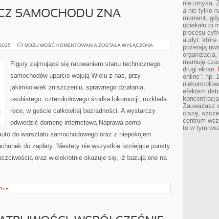
nie umyka. Z
a nie tylko 
CZ SAMOCHODU ZNA
moment, gdy
uciekało ci
procesu cyfr
audyt: które 
KAŻDY
 2025
MOŻLIWOŚĆ KOMENTOWANIA
ZOSTAŁA WYŁĄCZONA
pożerają uw
POSIADACZ
organizacja,
SAMOCHODU
ZNA
marnuję cza
Figury zajmujące się ratowaniem stanu technicznego
CAŁKOWICIE
drugi ekran.
samochodów uparcie wojują Wielu z nas, przy
online”: np.
niekontrolo
jakimkolwiek zniszczeniu, sprawnego działania,
efektem deto
koncentracja
osobistego, czterokołowego środka lokomocji, rozkłada
Zauważasz w
ręce, w geście całkowitej bezradności. A wystarczy
ciszę, szcze
centrum wsze
odwiedzić domenę internetową Naprawa pomp
to w tym ws
uto do warsztatu samochodowego oraz z niepokojem
hunek do zapłaty. Niestety nie wszystkie istniejące punkty
zciwością oraz wielokrotnie okazuje się, iż bazują one na
ALE