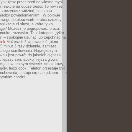
yskujesz przestrzeń na własne myśli,
na reakcje na cudze treści. To również
 zaczynasz widzieć, ile czasu
 między powiadomieniami. W połowie
owego detoksu warto zrobić szczery
aplikacje ci służą, a które tylko
agę? Możesz je pogrupować: praca,
 nauka, rozrywka. Te z kategorii „tylko
s” – spokojnie usunąć lub zepchnąć na
link
Możesz też wprowadzić „okna
 15 minut 3 razy dziennie, zamiast
wanego scrollowania. Największym
ksu jest powrót do jakości: głębsza
, lepszy sen, spokojniejsza głowa.
ięcej w realnym świecie: smak kawy,
góły, ludzi obok. Telefon przestaje być
chświata, a staje się narzędziem – i o
zystkim chodzi.