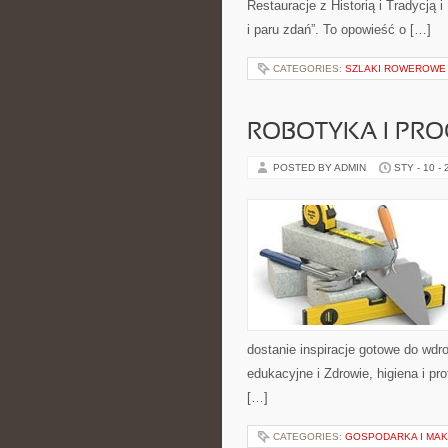
Restauracje z Historią i Tradycją i
i paru zdań”. To opowieść o […]
CATEGORIES:
SZLAKI ROWEROWE 
ROBOTYKA I PR
POSTED BY ADMIN
STY - 10 -
dostanie inspiracje gotowe do wdr
edukacyjne i Zdrowie, higiena i pr
[…]
CATEGORIES:
GOSPODARKA I MA