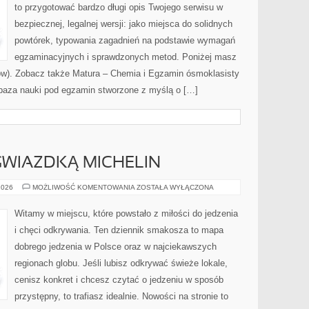
to przygotować bardzo długi opis Twojego serwisu w
bezpiecznej, legalnej wersji: jako miejsca do solidnych
powtórek, typowania zagadnień na podstawie wymagań
egzaminacyjnych i sprawdzonych metod. Poniżej masz
ów). Zobacz także Matura – Chemia i Egzamin ósmoklasisty
o baza nauki pod egzamin stworzone z myślą o […]
GWIAZDKĄ MICHELIN
RESTAURACJE
2026
MOŻLIWOŚĆ KOMENTOWANIA
ZOSTAŁA WYŁĄCZONA
Z
GWIAZDKĄ
MICHELIN
Witamy w miejscu, które powstało z miłości do jedzenia
i chęci odkrywania. Ten dziennik smakosza to mapa
dobrego jedzenia w Polsce oraz w najciekawszych
regionach globu. Jeśli lubisz odkrywać świeże lokale,
cenisz konkret i chcesz czytać o jedzeniu w sposób
przystępny, to trafiasz idealnie. Nowości na stronie to