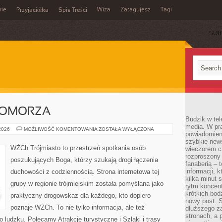
rie
Wiza
Zatagujesz
Tagi
Przyjaciółka
Spis Treści
SUB
POMORZA
Budzik w tel
media. W pra
GASTRONOMIA
 2026
MOŻLIWOŚĆ KOMENTOWANIA
ZOSTAŁA WYŁĄCZONA
powiadomieni
POMORZA
szybkie news
WŻCh Trójmiasto to przestrzeń spotkania osób
wieczorem c
rozproszony 
poszukujących Boga, którzy szukają drogi łączenia
fanaberią – 
informacji, 
duchowości z codziennością. Strona internetowa tej
kilka minut 
grupy w regionie trójmiejskim została pomyślana jako
rytm koncent
krótkich bod
praktyczny drogowskaz dla każdego, kto dopiero
nowy post. S
poznaje WŻCh. To nie tylko informacja, ale też
dłuższego z
stronach, a p
 ludzku. Polecamy Atrakcje turystyczne i Szlaki i trasy