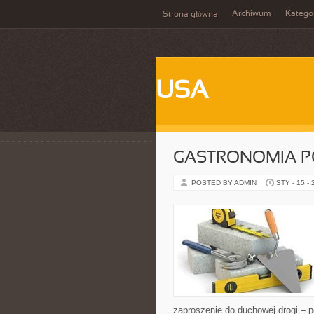
Archiwum
Katego
Strona główna
USA
GASTRONOMIA 
POSTED BY ADMIN
STY - 15 -
zaproszenie do duchowej drogi – po