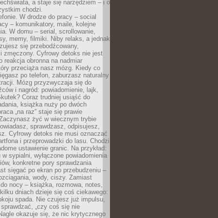
chświata, a staje się narzędziem – i o
zystkim chodzi.
efonie. W drodze do pracy – social
cy – komunikatory, maile, kolejne
a. W domu – serial, scrollowanie,
y, memy, filmiki. Niby relaks, a jednak
zujesz się przebodźcowany,
i zmęczony. Cyfrowy detoks nie jest
to reakcja obronna na nadmiar
który przeciąża nasz mózg. Kiedy co
sięgasz po telefon, zaburzasz naturalny
racji. Mózg przyzwyczaja się do
źców i nagród: powiadomienie, lajk,
kutek? Coraz trudniej usiąść do
adania, książka nuży po dwóch
raca „na raz” staje się prawie
 Zaczynasz żyć w wiecznym trybie
powiadasz, sprawdzasz, odpisujesz,
sz. Cyfrowy detoks nie musi oznaczać
rtfona i przeprowadzki do lasu. Chodzi
adome ustawienie granic. Na przykład:
u w sypialni, wyłączone powiadomienia
iów, konkretne pory sprawdzania
st sięgać po ekran po przebudzeniu –
rozciągania, wody, ciszy. Zamiast
 do nocy – książka, rozmowa, notes,
ilku dniach dzieje się coś ciekawego:
koju spada. Nie czujesz już impulsu,
 sprawdzać, „czy coś się nie
Nagle okazuje się, że nic krytycznego