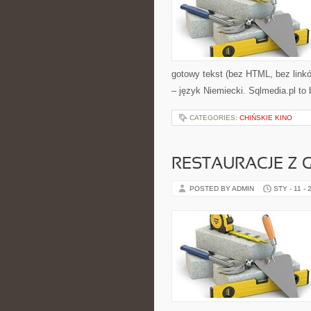
gotowy tekst (bez HTML, bez link
– język Niemiecki. Sqlmedia.pl t
CATEGORIES:
CHIŃSKIE KINO
RESTAURACJE Z 
POSTED BY ADMIN
STY - 11 - 