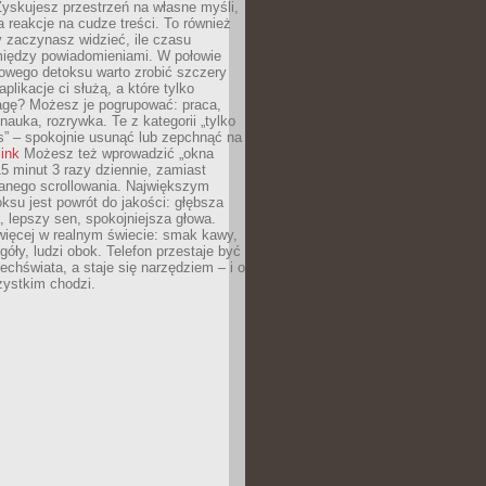
yskujesz przestrzeń na własne myśli,
na reakcje na cudze treści. To również
 zaczynasz widzieć, ile czasu
 między powiadomieniami. W połowie
owego detoksu warto zrobić szczery
aplikacje ci służą, a które tylko
agę? Możesz je pogrupować: praca,
 nauka, rozrywka. Te z kategorii „tylko
s” – spokojnie usunąć lub zepchnąć na
link
Możesz też wprowadzić „okna
 15 minut 3 razy dziennie, zamiast
wanego scrollowania. Największym
ksu jest powrót do jakości: głębsza
, lepszy sen, spokojniejsza głowa.
ięcej w realnym świecie: smak kawy,
góły, ludzi obok. Telefon przestaje być
chświata, a staje się narzędziem – i o
zystkim chodzi.