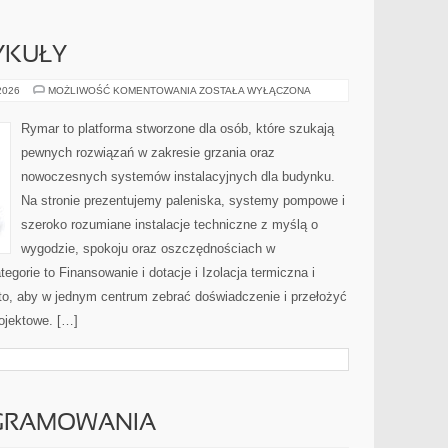
YKUŁY
POZOSTAŁE
 2026
MOŻLIWOŚĆ KOMENTOWANIA
ZOSTAŁA WYŁĄCZONA
ARTYKUŁY
Rymar to platforma stworzone dla osób, które szukają
pewnych rozwiązań w zakresie grzania oraz
nowoczesnych systemów instalacyjnych dla budynku.
Na stronie prezentujemy paleniska, systemy pompowe i
szeroko rozumiane instalacje techniczne z myślą o
wygodzie, spokoju oraz oszczędnościach w
egorie to Finansowanie i dotacje i Izolacja termiczna i
to, aby w jednym centrum zebrać doświadczenie i przełożyć
ojektowe. […]
GRAMOWANIA