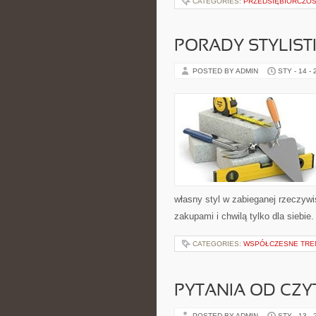
CATEGORIES:
PRZEDSIĘBIORCZOŚĆ
PORADY STYLIST
POSTED BY ADMIN
STY - 14 -
własny styl w zabieganej rzeczyw
zakupami i chwilą tylko dla siebi
CATEGORIES:
WSPÓŁCZESNE TRE
PYTANIA OD CZ
POSTED BY ADMIN
STY - 13 -