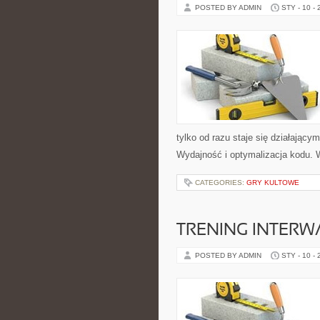
POSTED BY ADMIN
STY - 10 -
tylko od razu staje się działając
Wydajność i optymalizacja kodu. W
CATEGORIES:
GRY KULTOWE
TRENING INTERWA
POSTED BY ADMIN
STY - 10 -