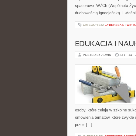
spacerowe. WŻCh (Wspólnota Życia
duchowością ignacjańską. I właśni
CATEGORIES:
CYBERSEKS I WIRT
EDUKACJA I NAU
POSTED BY ADMIN
STY - 14 -
osoby, które celują w szkolne su
omówienia tematów, które zwykle s
przez […]