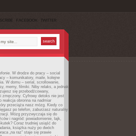
SCRIBE
FACEBOOK
TWITTER
efonie. W drodze do pracy – social
cy – komunikatory, maile, kolejne
a. W domu – serial, scrollowanie,
y, memy, filmiki. Niby relaks, a jednak
zujesz się przebodźcowany,
i zmęczony. Cyfrowy detoks nie jest
to reakcja obronna na nadmiar
który przeciąża nasz mózg. Kiedy co
sięgasz po telefon, zaburzasz naturalny
racji. Mózg przyzwyczaja się do
źców i nagród: powiadomienie, lajk,
kutek? Coraz trudniej usiąść do
adania, książka nuży po dwóch
raca „na raz” staje się prawie