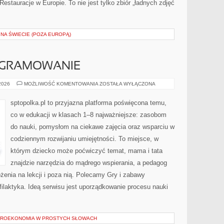
 Restauracje w Europie. To nie jest tylko zbiór „ładnych zdjęć
NA ŚWIECIE (POZA EUROPĄ)
OGRAMOWANIE
ROBOTYKA
 2026
MOŻLIWOŚĆ KOMENTOWANIA
ZOSTAŁA WYŁĄCZONA
I
PROGRAMOWANIE
sptopolka.pl to przyjazna platforma poświęcona temu,
co w edukacji w klasach 1–8 najważniejsze: zasobom
do nauki, pomysłom na ciekawe zajęcia oraz wsparciu w
codziennym rozwijaniu umiejętności. To miejsce, w
którym dziecko może poćwiczyć temat, mama i tata
znajdzie narzędzia do mądrego wspierania, a pedagog
ożenia na lekcji i poza nią. Polecamy Gry i zabawy
ofilaktyka. Ideą serwisu jest uporządkowanie procesu nauki
KROEKONOMIA W PROSTYCH SŁOWACH