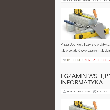
Pizza Dog Field liczy się praktyka,
jak prowadzić wyprażanie i jak do
CATEGORIES:
KONTUZJE I PROFI
EGZAMIN WSTĘPN
INFORMATYKA
POSTED BY ADMIN
STY - 12 -