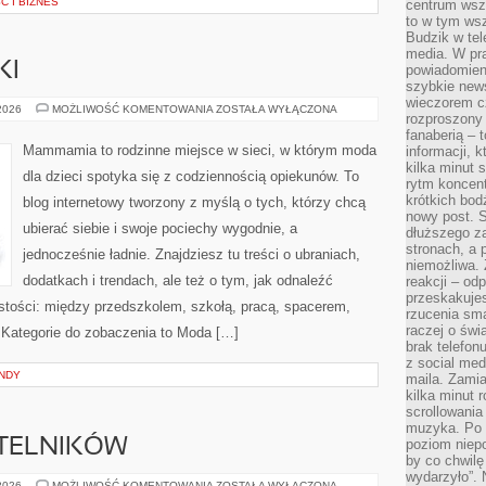
 I BIZNES
centrum wsze
to w tym ws
Budzik w tel
media. W pra
KI
powiadomieni
szybkie news
wieczorem c
PORADY
 2026
MOŻLIWOŚĆ KOMENTOWANIA
ZOSTAŁA WYŁĄCZONA
rozproszony 
STYLISTKI
fanaberią – 
Mammamia to rodzinne miejsce w sieci, w którym moda
informacji, 
kilka minut 
dla dzieci spotyka się z codziennością opiekunów. To
rytm koncent
krótkich bod
blog internetowy tworzony z myślą o tych, którzy chcą
nowy post. S
ubierać siebie i swoje pociechy wygodnie, a
dłuższego z
stronach, a p
jednocześnie ładnie. Znajdziesz tu treści o ubraniach,
niemożliwa.
dodatkach i trendach, ale też o tym, jak odnaleźć
reakcji – od
przeskakuje
istości: między przedszkolem, szkołą, pracą, spacerem,
rzucenia sma
raczej o świ
e. Kategorie do zobaczenia to Moda […]
brak telefon
z social med
NDY
maila. Zamia
kilka minut 
scrollowania
muzyka. Po k
YTELNIKÓW
poziom niepo
by co chwilę
wydarzyło”. 
PYTANIA
 2026
MOŻLIWOŚĆ KOMENTOWANIA
ZOSTAŁA WYŁĄCZONA