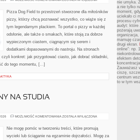
nie umyka. Z
OD
a nie tylko 
CZYTELNIKÓW
moment, gdy
Pizza Dog Field to przestrzeń stworzone dla miłośników
uciekało ci
pizzy, którzy chcą poznawać wszystko, co wiąże się z
procesu cyfr
audyt: które 
tym legendarnym plackiem. To portal o pizzy w każdej
pożerają uw
odsłonie, ale także o smakach, które stoją za dobrze
organizacja,
marnuję cza
wypieczonym ciastem, ciągnącym się serem i
drugi ekran.
online”: np.
dodatkami dopasowanymi do nastroju. Na stronach
niekontrolo
 czyli konkret: jak przygotować ciasto, jak dobrać składniki,
efektem deto
koncentracja
jść do tego momentu, […]
Zauważasz w
ciszę, szcze
LAKTYKA
centrum wsze
to w tym ws
Y NA STUDIA –
EGZAMIN
 2026
MOŻLIWOŚĆ KOMENTOWANIA
ZOSTAŁA WYŁĄCZONA
WSTĘPNY
NA
STUDIA
Nie mogę pomóc w tworzeniu treści, które promują
–
INFORMATYKA
wycieki lub ściąganie na egzaminie dojrzałości. Mogę za