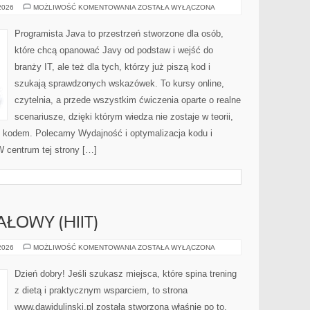
PODSTAWY
 2026
MOŻLIWOŚĆ KOMENTOWANIA
ZOSTAŁA WYŁĄCZONA
PROGRAMOWANIA
Programista Java to przestrzeń stworzone dla osób,
które chcą opanować Javy od podstaw i wejść do
branży IT, ale też dla tych, którzy już piszą kod i
szukają sprawdzonych wskazówek. To kursy online,
czytelnia, a przede wszystkim ćwiczenia oparte o realne
scenariusze, dzięki którym wiedza nie zostaje w teorii,
ym kodem. Polecamy Wydajność i optymalizacja kodu i
 centrum tej strony […]
ŁOWY (HIIT)
TRENING
 2026
MOŻLIWOŚĆ KOMENTOWANIA
ZOSTAŁA WYŁĄCZONA
INTERWAŁOWY
(HIIT)
Dzień dobry! Jeśli szukasz miejsca, które spina trening
z dietą i praktycznym wsparciem, to strona
www.dawidulinski.pl została stworzona właśnie po to,