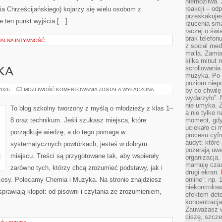
niemożliwa.
reakcji – od
 Chrześcijańskiego) kojarzy się wielu osobom z
przeskakuje
e ten punkt wyjścia […]
rzucenia sma
raczej o świ
brak telefon
UALNA INTYMNOŚĆ
z social med
maila. Zamia
kilka minut 
scrollowania
KA
muzyka. Po k
poziom niepo
EDUKACJA
 2026
MOŻLIWOŚĆ KOMENTOWANIA
ZOSTAŁA WYŁĄCZONA
by co chwilę
I
wydarzyło”. 
NAUKA
nie umyka. Z
To blog szkolny tworzony z myślą o młodzieży z klas 1–
a nie tylko 
8 oraz technikum. Jeśli szukasz miejsca, które
moment, gdy
uciekało ci
porządkuje wiedzę, a do tego pomaga w
procesu cyfr
audyt: które 
systematycznych powtórkach, jesteś w dobrym
pożerają uw
miejscu. Treści są przygotowane tak, aby wspierały
organizacja,
marnuję cza
zarówno tych, którzy chcą zrozumieć podstawy, jak i
drugi ekran.
kcesy. Polecamy Chemia i Muzyka. Na stronie znajdziesz
online”: np.
niekontrolo
prawiają kłopot: od pisowni i czytania ze zrozumieniem,
efektem deto
koncentracja
Zauważasz w
ciszę, szcze