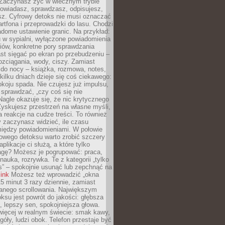
 Zaczynasz żyć w wiecznym trybie
powiadasz, sprawdzasz, odpisujesz,
sz. Cyfrowy detoks nie musi oznaczać
rtfona i przeprowadzki do lasu. Chodzi
adome ustawienie granic. Na przykład:
u w sypialni, wyłączone powiadomienia
iów, konkretne pory sprawdzania
st sięgać po ekran po przebudzeniu –
rozciągania, wody, ciszy. Zamiast
 do nocy – książka, rozmowa, notes,
ilku dniach dzieje się coś ciekawego:
koju spada. Nie czujesz już impulsu,
 sprawdzać, „czy coś się nie
Nagle okazuje się, że nic krytycznego
yskujesz przestrzeń na własne myśli,
na reakcje na cudze treści. To również
 zaczynasz widzieć, ile czasu
 między powiadomieniami. W połowie
owego detoksu warto zrobić szczery
aplikacje ci służą, a które tylko
agę? Możesz je pogrupować: praca,
 nauka, rozrywka. Te z kategorii „tylko
s” – spokojnie usunąć lub zepchnąć na
link
Możesz też wprowadzić „okna
 15 minut 3 razy dziennie, zamiast
wanego scrollowania. Największym
ksu jest powrót do jakości: głębsza
, lepszy sen, spokojniejsza głowa.
ięcej w realnym świecie: smak kawy,
góły, ludzi obok. Telefon przestaje być