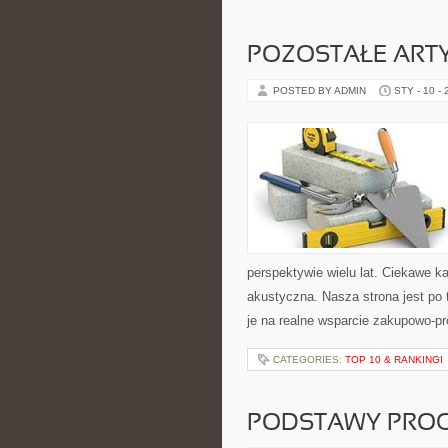
POZOSTAŁE ART
POSTED BY ADMIN
STY - 10 -
perspektywie wielu lat. Ciekawe kat
akustyczna. Nasza strona jest po 
je na realne wsparcie zakupowo-pr
CATEGORIES:
TOP 10 & RANKINGI
PODSTAWY PRO