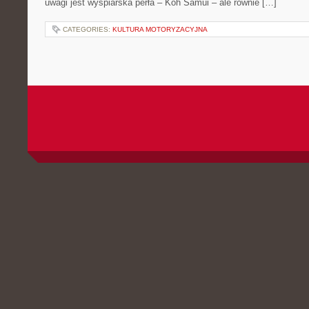
uwagi jest wyspiarska perła – Koh Samui – ale równie […]
CATEGORIES:
KULTURA MOTORYZACYJNA