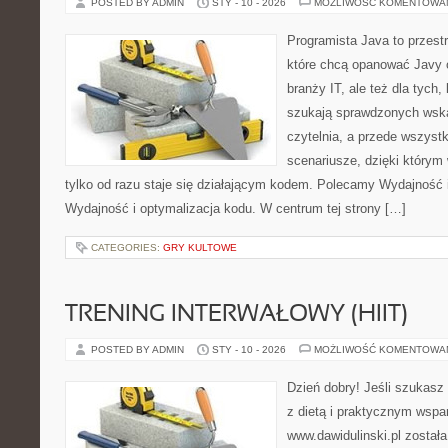
POSTED BY ADMIN
STY - 10 - 2026
MOŻLIWOŚĆ KOMENTOWA
Programista Java to przest
które chcą opanować Javy 
branży IT, ale też dla tych, 
szukają sprawdzonych wska
czytelnia, a przede wszystk
scenariusze, dzięki którym w
tylko od razu staje się działającym kodem. Polecamy Wydajność i
Wydajność i optymalizacja kodu. W centrum tej strony […]
CATEGORIES:
GRY KULTOWE
TRENING INTERWAŁOWY (HIIT)
POSTED BY ADMIN
STY - 10 - 2026
MOŻLIWOŚĆ KOMENTOWA
Dzień dobry! Jeśli szukasz 
z dietą i praktycznym wspar
www.dawidulinski.pl została