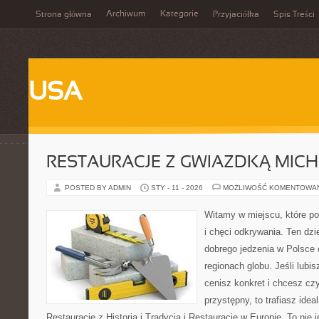
Archiwum
Kategorie
Strona główna
Przyjaciółka
Spis Treści
USA
RESTAURACJE Z GWIAZDKĄ MICH
POSTED BY ADMIN
STY - 11 - 2026
MOŻLIWOŚĆ KOMENTOWA
Witamy w miejscu, które po
i chęci odkrywania. Ten dz
dobrego jedzenia w Polsce
regionach globu. Jeśli lubi
cenisz konkret i chcesz cz
przystępny, to trafiasz idea
Restauracje z Historią i Tradycją i Restauracje w Europie. To nie j