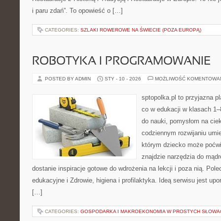
i paru zdań”. To opowieść o […]
CATEGORIES:
SZLAKI ROWEROWE NA ŚWIECIE (POZA EUROPĄ)
ROBOTYKA I PROGRAMOWANIE
POSTED BY ADMIN
STY - 10 - 2026
MOŻLIWOŚĆ KOMENTOWA
sptopolka.pl to przyjazna 
co w edukacji w klasach 1
do nauki, pomysłom na ciek
codziennym rozwijaniu umie
którym dziecko może poćwi
znajdzie narzędzia do mądr
dostanie inspiracje gotowe do wdrożenia na lekcji i poza nią. Po
edukacyjne i Zdrowie, higiena i profilaktyka. Ideą serwisu jest u
[…]
CATEGORIES:
GOSPODARKA I MAKROEKONOMIA W PROSTYCH SŁOWA