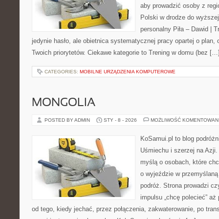
aby prowadzić osoby z regio
Polski w drodze do wyższej
personalny Piła – Dawid | Tre
jedynie hasło, ale obietnica systematycznej pracy opartej o plan,
Twoich priorytetów. Ciekawe kategorie to Trening w domu (bez […
CATEGORIES:
MOBILNE URZĄDZENIA KOMPUTEROWE
MONGOLIA
POSTED BY ADMIN
STY - 8 - 2026
MOŻLIWOŚĆ KOMENTOWAN
KoSamui.pl to blog podróżn
Uśmiechu i szerzej na Azji.
myślą o osobach, które ch
o wyjeździe w przemyślaną 
podróż. Strona prowadzi cz
impulsu „chcę polecieć” aż
od tego, kiedy jechać, przez połączenia, zakwaterowanie, po trans