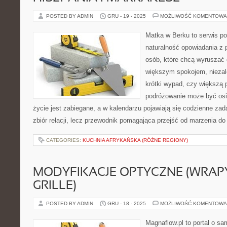
POSTED BY ADMIN
GRU - 19 - 2025
MOŻLIWOŚĆ KOMENTOWA
Matka w Berku to serwis po
naturalność opowiadania z 
osób, które chcą wyruszać c
większym spokojem, niezale
krótki wypad, czy większą 
podróżowanie może być osi
życie jest zabiegane, a w kalendarzu pojawiają się codzienne zada
zbiór relacji, lecz przewodnik pomagająca przejść od marzenia do 
CATEGORIES:
KUCHNIA AFRYKAŃSKA (RÓŻNE REGIONY)
MODYFIKACJE OPTYCZNE (WRAPY
GRILLE)
POSTED BY ADMIN
GRU - 18 - 2025
MOŻLIWOŚĆ KOMENTOWA
Magnaflow.pl to portal o s