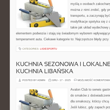
myślą o osobach zakochany
można z nimi zrobić, gdy p
transportu, a zaczynają by
modyfikacje spotyka się z
takie jak układ wydechowy
elementem podwozia i stają się świadomym wyborem wpływającym
temperament auta. Ciekawe kategorie to: Najczęstsze błędy przy
CATEGORIES:
LIGIESPORTU
KUCHNIA SEZONOWA I LOKALNE
KUCHNIA LIBAŃSKA
POSTED BY ADMIN
GRU - 17 - 2025
MOŻLIWOŚĆ KOMENTOWA
Avalon Club to serwis gast
do smaków z doświadczenie
dla smakoszy, którzy chcą 
Jeśli lubisz, gdy zapach pr