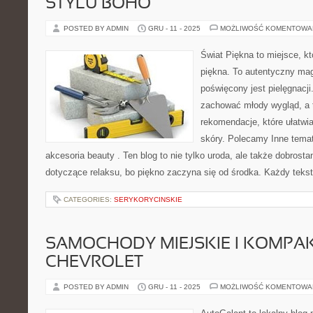
STYLU BOHO
POSTED BY ADMIN
GRU - 11 - 2025
MOŻLIWOŚĆ KOMENTOWA
Świat Piękna to miejsce, kt
piękna. To autentyczny mag
poświęcony jest pielęgnacji. 
zachować młody wygląd, a
rekomendacje, które ułatwi
skóry. Polecamy Inne temat
akcesoria beauty . Ten blog to nie tylko uroda, ale także dobrostan
dotyczące relaksu, bo piękno zaczyna się od środka. Każdy teks
CATEGORIES:
SERYKORYCINSKIE
SAMOCHODY MIEJSKIE I KOMPA
CHEVROLET
POSTED BY ADMIN
GRU - 11 - 2025
MOŻLIWOŚĆ KOMENTOWA