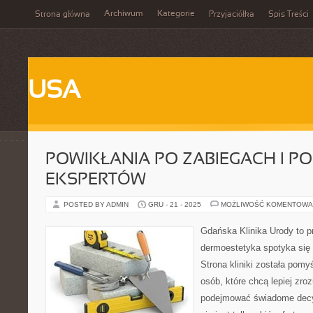
Archiwum
Kategorie
Strona główna
Przyjaciółka
Spis Treści
USA
POWIKŁANIA PO ZABIEGACH I P
EKSPERTÓW
POSTED BY ADMIN
GRU - 21 - 2025
MOŻLIWOŚĆ KOMENTOWA
Gdańska Klinika Urody to p
dermoestetyka spotyka się z
Strona kliniki została pomy
osób, które chcą lepiej zro
podejmować świadome decy