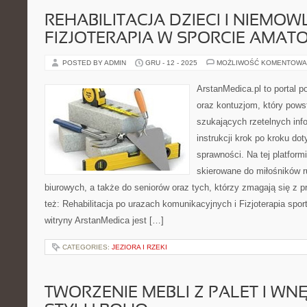
REHABILITACJA DZIECI I NIEMOWL
FIZJOTERAPIA W SPORCIE AMAT
POSTED BY ADMIN
GRU - 12 - 2025
MOŻLIWOŚĆ KOMENTOWA
ArstanMedica.pl to portal p
oraz kontuzjom, który pows
szukających rzetelnych info
instrukcji krok po kroku do
sprawności. Na tej platform
skierowane do miłośników r
biurowych, a także do seniorów oraz tych, którzy zmagają się z
też: Rehabilitacja po urazach komunikacyjnych i Fizjoterapia sp
witryny ArstanMedica jest […]
CATEGORIES:
JEZIORA I RZEKI
TWORZENIE MEBLI Z PALET I WN