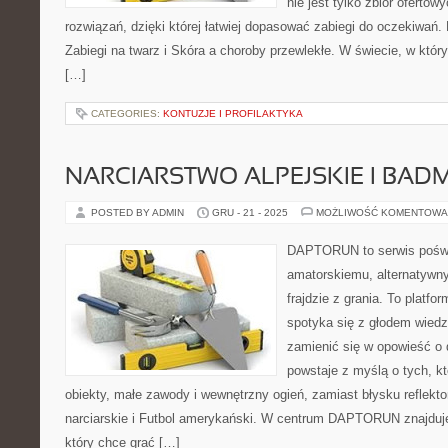
nie jest tylko zbiór ofertow
rozwiązań, dzięki której łatwiej dopasować zabiegi do oczekiwań. 
Zabiegi na twarz i Skóra a choroby przewlekłe. W świecie, w któ
[…]
CATEGORIES:
KONTUZJE I PROFILAKTYKA
NARCIARSTWO ALPEJSKIE I BAD
POSTED BY ADMIN
GRU - 21 - 2025
MOŻLIWOŚĆ KOMENTOWA
DAPTORUN to serwis poświ
amatorskiemu, alternatywn
frajdzie z grania. To platfo
spotyka się z głodem wiedzy
zamienić się w opowieść o 
powstaje z myślą o tych, k
obiekty, małe zawody i wewnętrzny ogień, zamiast błysku reflekt
narciarskie i Futbol amerykański. W centrum DAPTORUN znajduje
który chce grać […]