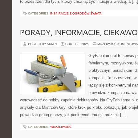
to przestrzeń dla tych, którzy chcą łączyć intuicję z wiedzą, a […
CATEGORIES:
INSPIRACJE Z OGRODÓW ŚWIATA
PORADY, INFORMACJE, CIEKAWO
POSTED BY ADMIN
GRU - 12 - 2025
MOŻLIWOŚĆ KOMENTOWA
GryFabularne.pl to serwis 
fabularnym, rozgrywkom, ś
praktycznym poradnikom dl
kampanii. To przestrzeń, w 
łączy się z konkretnymi n
prowadzić kampanie na wys
wprowadzać do hobby zupełnie debiutantów. Na GryFabularne.pl 
artykuły dla Mistrzów Gry, które krok po kroku pokazują, jak proj
prowadzić grupą graczy, jak podkręcać emocje oraz jak […]
CATEGORIES:
WRAŻLIWOŚĆ