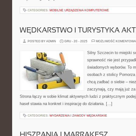
CATEGORIES:
MOBILNE URZĄDZENIA KOMPUTEROWE
WĘDKARSTWO I TURYSTYKA AK
POSTED BY ADMIN
GRU - 20 - 2025
MOŻLIWOŚĆ KOMENTOWA
Silny Szczecin to miejski s
sprawność nie jest przypad
świadomych wyborów. To mi
osobach z stolicy Pomorza 
chcą zadbać o siebie – niez
zaczynają, czy mają już za 
Strona łączy w sobie klimat aktywnych ludzi z praktycznym pode
haseł stawia na konkret i inspirację do działania. […]
CATEGORIES:
WYDARZENIA I ZAWODY WĘDKARSKIE
HISZPANIA I MARRAKESZ