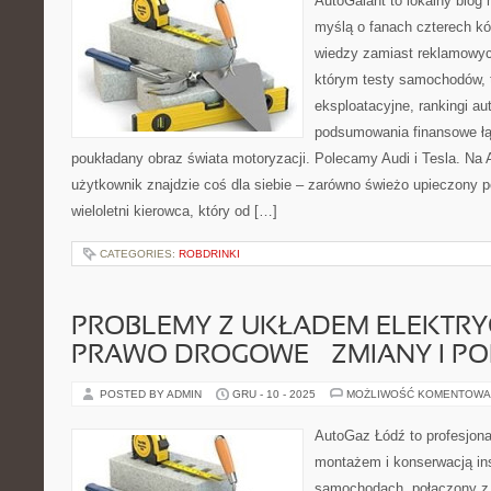
AutoGalant to lokalny blog
myślą o fanach czterech kół
wiedzy zamiast reklamowych
którym testy samochodów, 
eksploatacyjne, rankingi au
podsumowania finansowe łąc
poukładany obraz świata motoryzacji. Polecamy Audi i Tesla. Na
użytkownik znajdzie coś dla siebie – zarówno świeżo upieczony po
wieloletni kierowca, który od […]
CATEGORIES:
ROBDRINKI
PROBLEMY Z UKŁADEM ELEKTRY
PRAWO DROGOWE – ZMIANY I P
POSTED BY ADMIN
GRU - 10 - 2025
MOŻLIWOŚĆ KOMENTOWA
AutoGaz Łódź to profesjona
montażem i konserwacją in
samochodach, połączony z 