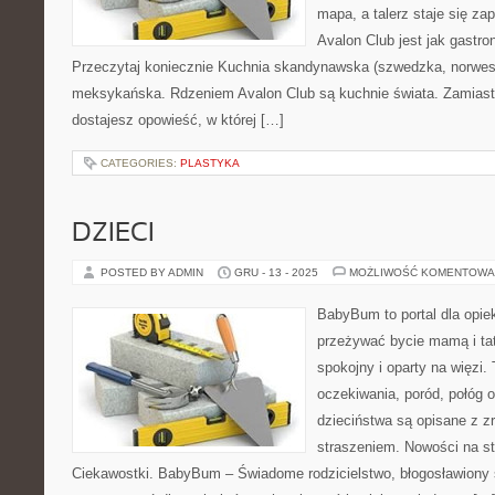
mapa, a talerz staje się za
Avalon Club jest jak gastr
Przeczytaj koniecznie Kuchnia skandynawska (szwedzka, norwesk
meksykańska. Rdzeniem Avalon Club są kuchnie świata. Zamiast 
dostajesz opowieść, w której […]
CATEGORIES:
PLASTYKA
DZIECI
POSTED BY ADMIN
GRU - 13 - 2025
MOŻLIWOŚĆ KOMENTOWA
BabyBum to portal dla opie
przeżywać bycie mamą i ta
spokojny i oparty na więzi.
oczekiwania, poród, połóg o
dzieciństwa są opisane z z
straszeniem. Nowości na str
Ciekawostki. BabyBum – Świadome rodzicielstwo, błogosławiony 