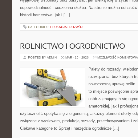
wyjątkowej wspólnoty oraz odkrywać, jak wielką rolę w życiu młod
odpowiedzialność i codzienna służba. Na stronie można odnaleźć
historii harcerstwa, jak i […]
CATEGORIES:
EDUKACJA I ROZWÓJ
ROLNICTWO I OGRODNICTWO
POSTED BY ADMIN
MAR - 16 - 2026
MOŻLIWOŚĆ KOMENTOWA
Palety do rozsady, wielodoni
rozwiązania, bez których t
nowoczesną uprawę roślin. 
to miejsce poświęcone spr
osób zajmujących się ogro
amatorskiej, jak i profesjon
użyteczność spotyka się z ergonomią, a każdy element oferty od
związane z wysiewem, produkcją rozsady, przechowywaniem i zab
Ciekawe kategorie to Sprzęt i narzędzia ogrodnicze […]