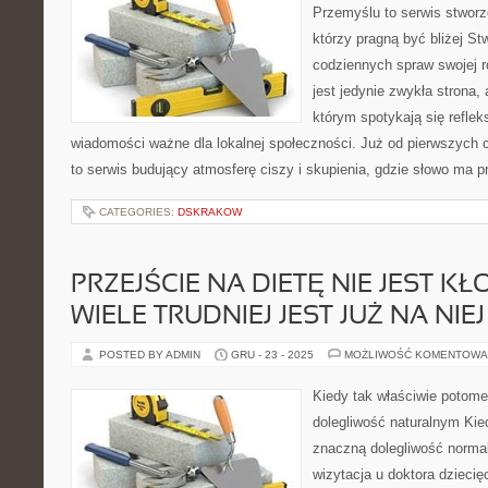
Przemyślu to serwis stworz
którzy pragną być bliżej Stw
codziennych spraw swojej r
jest jedynie zwykła strona,
którym spotykają się reflek
wiadomości ważne dla lokalnej społeczności. Już od pierwszych 
to serwis budujący atmosferę ciszy i skupienia, gdzie słowo ma 
CATEGORIES:
DSKRAKOW
PRZEJŚCIE NA DIETĘ NIE JEST KŁ
WIELE TRUDNIEJ JEST JUŻ NA NI
POSTED BY ADMIN
GRU - 23 - 2025
MOŻLIWOŚĆ KOMENTOWA
Kiedy tak właściwie potom
dolegliwość naturalnym Kie
znaczną dolegliwość norma
wizytacja u doktora dziecię