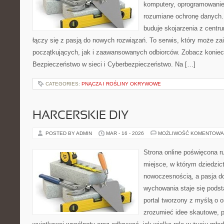
komputery, oprogramowanie,
rozumiane ochronę danych
buduje skojarzenia z centr
łączy się z pasją do nowych rozwiązań. To serwis, który może z
początkujących, jak i zaawansowanych odbiorców. Zobacz koniecz
Bezpieczeństwo w sieci i Cyberbezpieczeństwo. Na […]
CATEGORIES:
PNĄCZA I ROŚLINY OKRYWOWE
HARCERSKIE DIY
POSTED BY ADMIN
MAR - 16 - 2026
MOŻLIWOŚĆ KOMENTOWA
Strona online poświęcona r
miejsce, w którym dziedzic
nowoczesnością, a pasja do
wychowania staje się pods
portal tworzony z myślą o o
zrozumieć idee skautowe, p