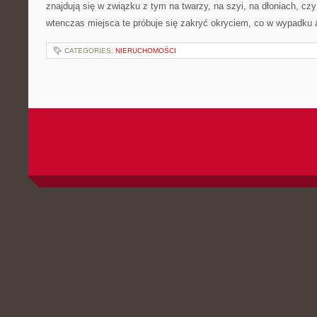
znajdują się w związku z tym na twarzy, na szyi, na dłoniach, cz
wtenczas miejsca te próbuje się zakryć okryciem, co w wypadku 
CATEGORIES:
NIERUCHOMOŚCI