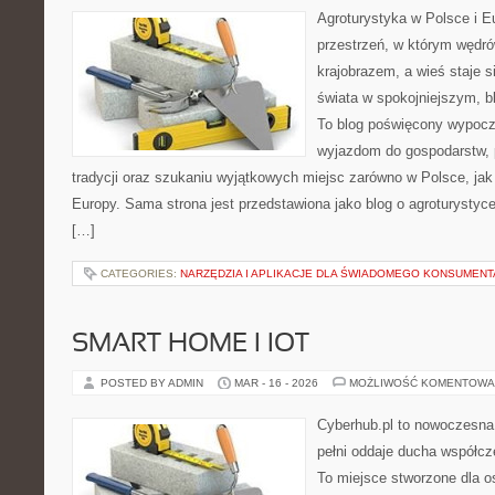
Agroturystyka w Polsce i Eu
przestrzeń, w którym wędró
krajobrazem, a wieś staje s
świata w spokojniejszym, b
To blog poświęcony wypoczy
wyjazdom do gospodarstw, 
tradycji oraz szukaniu wyjątkowych miejsc zarówno w Polsce, jak
Europy. Sama strona jest przedstawiona jako blog o agroturystyce 
[…]
CATEGORIES:
NARZĘDZIA I APLIKACJE DLA ŚWIADOMEGO KONSUMENT
SMART HOME I IOT
POSTED BY ADMIN
MAR - 16 - 2026
MOŻLIWOŚĆ KOMENTOWA
Cyberhub.pl to nowoczesna 
pełni oddaje ducha współcze
To miejsce stworzone dla o