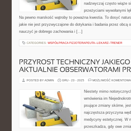
nadzwyczaj często wiąże si
przeżyciami wywołanymi lęk
Na pewno marskość wątroby to poważna kwestia. To dosyć natur
jakie nie jest przyzwyczajone do dotykania i badania przez obcą
nauczyć je dobrego zachowania i […]
CATEGORIES:
WSPÓŁPRACA FIZJOTERAPEUTA–LEKARZ–TRENER
PRZYROST TECHNICZNY JAKIEGO
AKTUALNIE OBSERWATORAMI PR
POSTED BY ADMIN
GRU - 23 - 2025
MOŻLIWOŚĆ KOMENTOWA
Niestety mimo notorycznych 
wmówienia im Niejednokrotn
psujące zmiany skórne, jes
najczęstsza przyczyna węd
medycyny estetycznej. W n
przeszkadza, gdy owe zmia