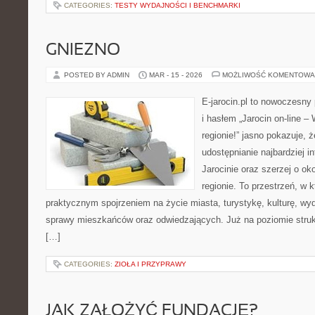
CATEGORIES:
TESTY WYDAJNOŚCI I BENCHMARKI
GNIEZNO
POSTED BY ADMIN
MAR - 15 - 2026
MOŻLIWOŚĆ KOMENTOWA
E-jarocin.pl to nowoczesny 
i hasłem „Jarocin on-line –
regionie!” jasno pokazuje, 
udostępnianie najbardziej i
Jarocinie oraz szerzej o ok
regionie. To przestrzeń, w 
praktycznym spojrzeniem na życie miasta, turystykę, kulturę, wyd
sprawy mieszkańców oraz odwiedzających. Już na poziomie struktu
[…]
CATEGORIES:
ZIOŁA I PRZYPRAWY
JAK ZAŁOŻYĆ FUNDACJĘ?