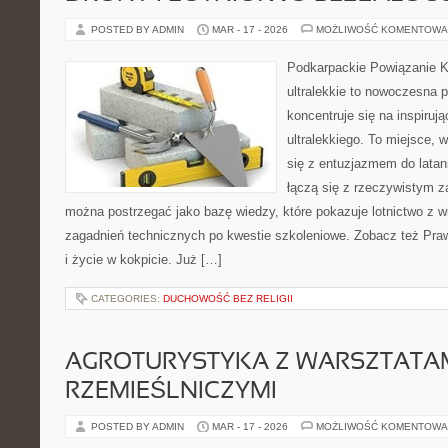
POSTED BY ADMIN
MAR - 17 - 2026
MOŻLIWOŚĆ KOMENTOWA
Podkarpackie Powiązanie K
ultralekkie to nowoczesna p
koncentruje się na inspiruj
ultralekkiego. To miejsce, 
się z entuzjazmem do latani
łączą się z rzeczywistym 
można postrzegać jako bazę wiedzy, które pokazuje lotnictwo z w
zagadnień technicznych po kwestie szkoleniowe. Zobacz też Prawo 
i życie w kokpicie. Już […]
CATEGORIES:
DUCHOWOŚĆ BEZ RELIGII
AGROTURYSTYKA Z WARSZTATA
RZEMIEŚLNICZYMI
POSTED BY ADMIN
MAR - 17 - 2026
MOŻLIWOŚĆ KOMENTOWA