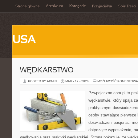
Archiwum
Kategorie
Strona główna
Przyjaciółka
Spis Treści
USA
WĘDKARSTWO
POSTED BY ADMIN
MAR - 19 - 2026
MOŻLIWOŚĆ KOMENTOWA
Pzwpajeczno.com.pl to prak
wędkarstwie, który spaja z
praktycznym doświadczenie
osoby stawiające pierwsze 
doświadczeni pasjonaci mo
dotyczące wyposażenia, me
wędkowania oraz praktyki wędkarskiej. Strona pokazuje, że wędkar