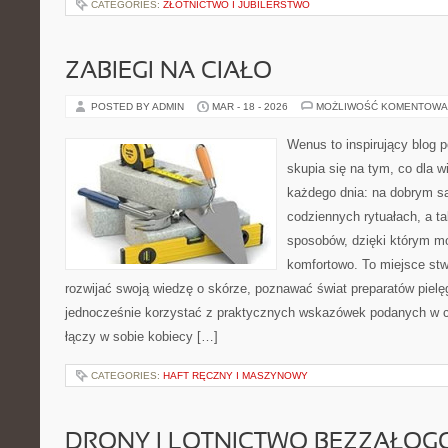
CATEGORIES:
ZŁOTNICTWO I JUBILERSTWO
ZABIEGI NA CIAŁO
POSTED BY ADMIN
MAR - 18 - 2026
MOŻLIWOŚĆ KOMENTOWA
Wenus to inspirujący blog p
skupia się na tym, co dla w
każdego dnia: na dobrym s
codziennych rytuałach, a t
sposobów, dzięki którym mo
komfortowo. To miejsce stw
rozwijać swoją wiedzę o skórze, poznawać świat preparatów pielęg
jednocześnie korzystać z praktycznych wskazówek podanych w c
łączy w sobie kobiecy […]
CATEGORIES:
HAFT RĘCZNY I MASZYNOWY
DRONY I LOTNICTWO BEZZAŁO