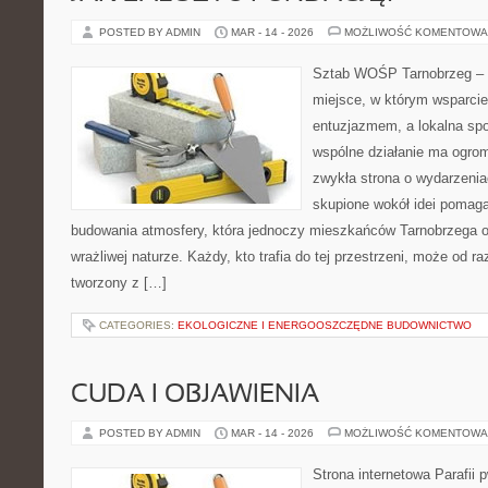
POSTED BY ADMIN
MAR - 14 - 2026
MOŻLIWOŚĆ KOMENTOWA
Sztab WOŚP Tarnobrzeg – G
miejsce, w którym wsparcie
entuzjazmem, a lokalna sp
wspólne działanie ma ogrom
zwykła strona o wydarzenia
skupione wokół idei pomaga
budowania atmosfery, która jednoczy mieszkańców Tarnobrzega o
wrażliwej naturze. Każdy, kto trafia do tej przestrzeni, może od ra
tworzony z […]
CATEGORIES:
EKOLOGICZNE I ENERGOOSZCZĘDNE BUDOWNICTWO
CUDA I OBJAWIENIA
POSTED BY ADMIN
MAR - 14 - 2026
MOŻLIWOŚĆ KOMENTOWA
Strona internetowa Parafii 