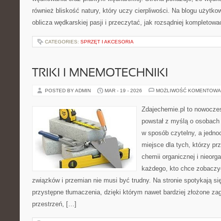
również bliskość natury, który uczy cierpliwości. Na blogu użyt
oblicza wędkarskiej pasji i przeczytać, jak rozsądniej kompletow
CATEGORIES:
SPRZĘT I AKCESORIA
TRIKI I MNEMOTECHNIKI
POSTED BY ADMIN
MAR - 19 - 2026
MOŻLIWOŚĆ KOMENTOWA
Zdajechemie.pl to nowoczes
powstał z myślą o osobac
w sposób czytelny, a jedno
miejsce dla tych, którzy pr
chemii organicznej i nieorga
każdego, kto chce zobaczyć
związków i przemian nie musi być trudny. Na stronie spotykają si
przystępne tłumaczenia, dzięki którym nawet bardziej złożone zag
przestrzeń, […]