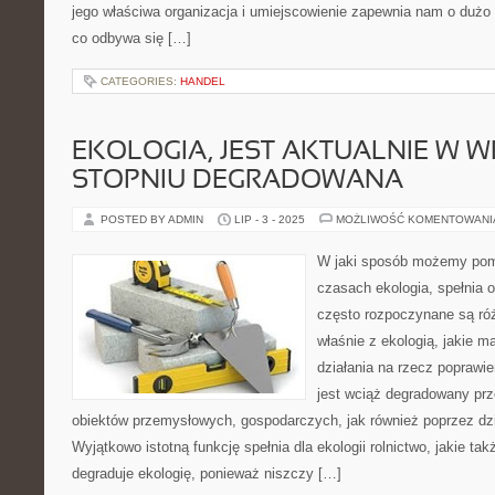
jego właściwa organizacja i umiejscowienie zapewnia nam o dużo 
co odbywa się […]
CATEGORIES:
HANDEL
EKOLOGIA, JEST AKTUALNIE W W
STOPNIU DEGRADOWANA
POSTED BY ADMIN
LIP - 3 - 2025
MOŻLIWOŚĆ KOMENTOWAN
W jaki sposób możemy pom
czasach ekologia, spełnia o
często rozpoczynane są ró
właśnie z ekologią, jakie m
działania na rzecz poprawie
jest wciąż degradowany prz
obiektów przemysłowych, gospodarczych, jak również poprzez dzi
Wyjątkowo istotną funkcję spełnia dla ekologii rolnictwo, jakie t
degraduje ekologię, ponieważ niszczy […]