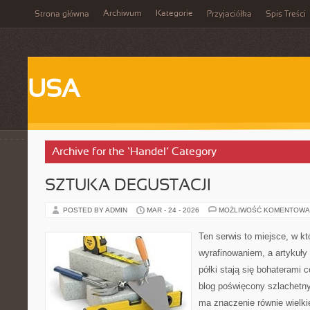
Archiwum
Kategorie
Strona główna
Przyjaciółka
Spis Treści
USA
Archive for the ‘Handel’ Category
SZTUKA DEGUSTACJI
POSTED BY ADMIN
MAR - 24 - 2026
MOŻLIWOŚĆ KOMENTOWA
Ten serwis to miejsce, w k
wyrafinowaniem, a artykuł
półki stają się bohaterami c
blog poświęcony szlachetn
ma znaczenie równie wielki