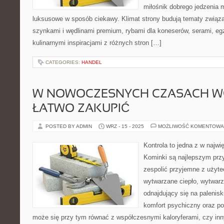
miłośnik dobrego jedzenia
luksusowe w sposób ciekawy. Klimat strony budują tematy związa
szynkami i wędlinami premium, rybami dla koneserów, serami, eg
kulinarnymi inspiracjami z różnych stron […]
CATEGORIES:
HANDEL
W NOWOCZESNYCH CZASACH WCA
ŁATWO ZAKUPIĆ
POSTED BY ADMIN
WRZ - 15 - 2025
MOŻLIWOŚĆ KOMENTOWA
Kontrola to jedna z w najw
Kominki są najlepszym prz
zespolić przyjemne z użyte
wytwarzane ciepło, wytwarz
odnajdujący się na palenis
komfort psychiczny oraz po
może się przy tym równać z współczesnymi kaloryferami, czy in