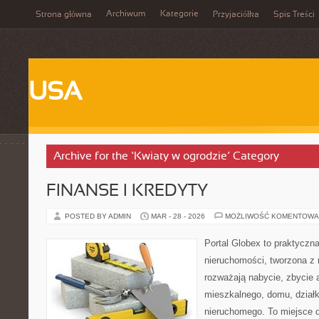
Archiwum
Kategorie
Strona główna
Przyjaciółka
Spis Treści
USA
Archive for the ‘Kwiaty w ogrodzie’ Category
FINANSE I KREDYTY
POSTED BY ADMIN
MAR - 28 - 2026
MOŻLIWOŚĆ KOMENTOWA
Portal Globex to praktyczn
nieruchomości, tworzona z 
rozważają nabycie, zbycie a
mieszkalnego, domu, działk
nieruchomego. To miejsce d