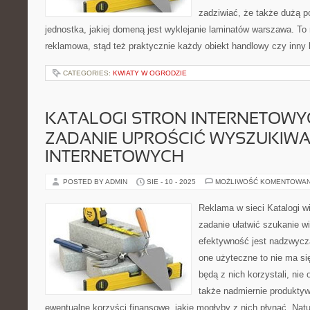
zadziwiać, że także dużą po
jednostka, jakiej domeną jest wyklejanie laminatów warszawa. To
reklamowa, stąd też praktycznie każdy obiekt handlowy czy inny 
CATEGORIES:
KWIATY W OGRODZIE
KATALOGI STRON INTERNETOWY
ZADANIE UPROŚCIĆ WYSZUKIWA
INTERNETOWYCH
POSTED BY ADMIN
SIE - 10 - 2025
MOŻLIWOŚĆ KOMENTOWA
Reklama w sieci Katalogi w
zadanie ułatwić szukanie wi
efektywność jest nadzwyczaj
one użyteczne to nie ma się
będą z nich korzystali, nie
także nadmiernie produktywn
ewentualne korzyści finansowe, jakie mogłyby z nich płynąć. Natu