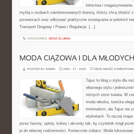
lotnictwa i magazynowania.
myślą o osobach zainteresowanych branżą, którzy chcą śledzić z
przewozach oraz odkrywać praktyczne rozwiązania w polskich real
Transport Drogowy i Prawo i Regulacje. […]
CATEGORIES:
MODA ŚLUBNA
MODA CIĄŻOWA I DLA MŁODYC
POSTED BY ADMIN
GRU - 27 - 2025
MOŻLIWOŚĆ KOMENTOWA
Tajus to blog o stylu dla o
własnego stylu i jednocześ
różnych stron świata. W cen
moda włoska, turecka elega
minimalizm, ale Tajus nie 
etykietach. To raczej mapa i
przez fasony, sploty, kolory i akcenty tak, by czytelnik mógł prz
je do własnej codzienności. Koniecznie zobacz: Moda luksusowa 