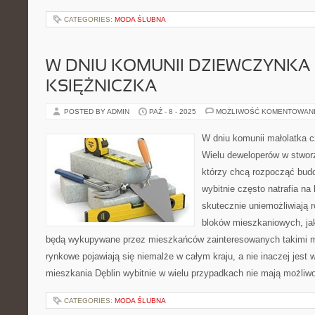
CATEGORIES:
MODA ŚLUBNA
W DNIU KOMUNII DZIEWCZYNKA C
KSIĘŻNICZKA
POSTED BY ADMIN
PAŹ - 8 - 2025
MOŻLIWOŚĆ KOMENTOWAN
W dniu komunii małolatka c
Wielu deweloperów w stwor
którzy chcą rozpocząć bud
wybitnie często natrafia na 
skutecznie uniemożliwiają 
bloków mieszkaniowych, jak
będą wykupywane przez mieszkańców zainteresowanych takimi m
rynkowe pojawiają się niemalże w całym kraju, a nie inaczej jest 
mieszkania Dęblin wybitnie w wielu przypadkach nie mają możliw
CATEGORIES:
MODA ŚLUBNA