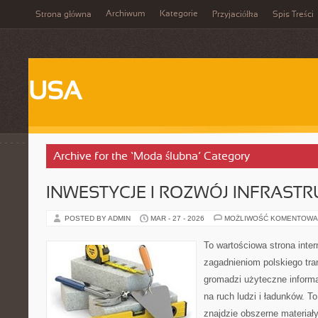
Archiwum
Kategorie
Strona główna
Przyjaciółka
Spis Treści
USA
Archive for the ‘Moda ślubna’ Category
INWESTYCJE I ROZWÓJ INFRAST
POSTED BY ADMIN
MAR - 27 - 2026
MOŻLIWOŚĆ KOMENTOWA
To wartościowa strona inte
zagadnieniom polskiego tran
gromadzi użyteczne inform
na ruch ludzi i ładunków. T
znajdzie obszerne materiały