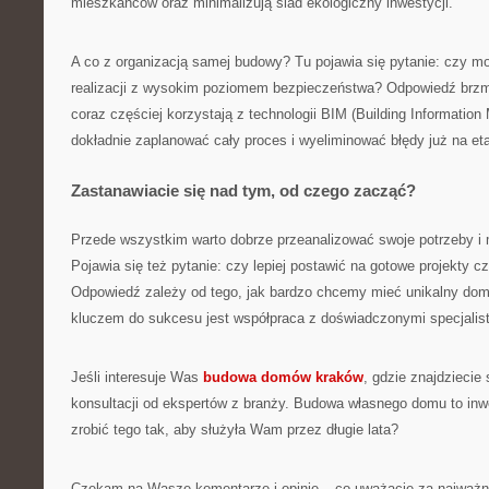
mieszkańców oraz minimalizują ślad ekologiczny inwestycji.
A co z organizacją samej budowy? Tu pojawia się pytanie: czy 
realizacji z wysokim poziomem bezpieczeństwa? Odpowiedź brzmi:
coraz częściej korzystają z technologii BIM (Building Information
dokładnie zaplanować cały proces i wyeliminować błędy już na eta
Zastanawiacie się nad tym, od czego zacząć?
Przede wszystkim warto dobrze przeanalizować swoje potrzeby i 
Pojawia się też pytanie: czy lepiej postawić na gotowe projekty c
Odpowiedź zależy od tego, jak bardzo chcemy mieć unikalny dom 
kluczem do sukcesu jest współpraca z doświadczonymi specjalis
Jeśli interesuje Was
budowa domów kraków
, gdzie znajdziecie 
konsultacji od ekspertów z branży. Budowa własnego domu to inwe
zrobić tego tak, aby służyła Wam przez długie lata?
Czekam na Wasze komentarze i opinie – co uważacie za najważn