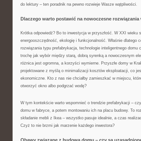
do lektury – ten poradnik na pewno rozwieje Wasze wątpliwości.
Dlaczego warto postawić na nowoczesne rozwiązani
Krótka odpowiedź? Bo to inwestycja w przyszłość. W XXI wieku 
energooszczędność, ekologię i funkcjonalność. Właśnie dlatego 
rozwiązania typu prefabrykacja, technologie inteligentnego domu 
trochę jak wybór między starą, dobrą syrenką a nowoczesnym 
różnica jest ogromna, a korzyści wymierne. Przyszłe domy w Kra
projektowane z myślą o minimalizacji kosztów eksploatacji, co jest
ekonomiczne. Kto z nas nie chciałby zamieszkać w miejscu, któr
otworzyć okno albo podgrzać wodę?
W tym kontekście warto wspomnieć o trendzie prefabrykacji – cz
domu w fabryce, a potem montowaniu ich na placu budowy. To ro
składanie mebli z Ikea – wszystko pasuje idealnie, a czas realiza
Czyż to nie brzmi jak marzenie każdego inwestora?
Obawy związane z budową domu – czy są uzasadnion