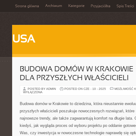
Archiwum
Kategorie
Strona główna
Przyjaciółka
Spis Treści
USA
BUDOWA DOMÓW W KRAKOWIE –
DLA PRZYSZŁYCH WŁAŚCICIELI
POSTED BY ADMIN
POSTED ON CZE - 10 - 2025
MOŻLIWOŚĆ 
WYŁĄCZONA
Budowa domów w Krakowie to dziedzina, która nieustannie ewoluu
przyszłych właścicieli poszukuje nowoczesnych rozwiązań, które 
najnowsze trendy, ale także zagwarantują komfort na długie lata. 
kiedyś, jak wygląda proces od wyboru projektu po oddanie gotow
Was, czy inwestycja w nowoczesne technologie naprawdę się opł