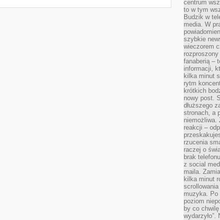
centrum wsze
to w tym ws
Budzik w tel
media. W pra
powiadomieni
szybkie news
wieczorem c
rozproszony 
fanaberią – 
informacji, 
kilka minut 
rytm koncent
krótkich bod
nowy post. S
dłuższego z
stronach, a p
niemożliwa.
reakcji – od
przeskakuje
rzucenia sma
raczej o świ
brak telefon
z social med
maila. Zamia
kilka minut 
scrollowania
muzyka. Po k
poziom niepo
by co chwilę
wydarzyło”. 