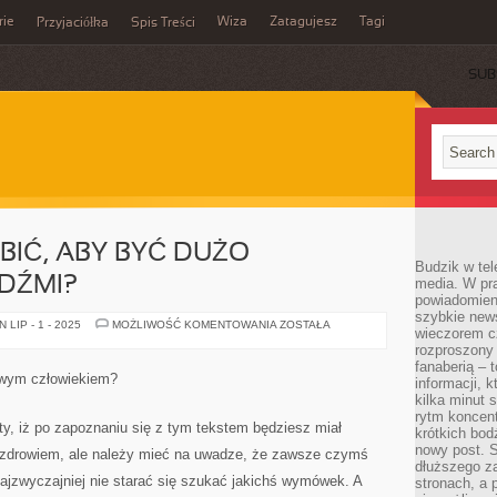
rie
Wiza
Zatagujesz
Tagi
Przyjaciółka
Spis Treści
SUB
IĆ, ABY BYĆ DUŻO
Budzik w tel
DŹMI?
media. W pra
powiadomieni
szybkie news
CO
LIP - 1 - 2025
MOŻLIWOŚĆ KOMENTOWANIA
ZOSTAŁA
wieczorem c
MOŻEMY
ZROBIĆ,
rozproszony 
ABY
fanaberią – 
BYĆ
owym człowiekiem?
informacji, 
DUŻO
ZDROWSZYMI
kilka minut 
LUDŹMI?
rytm koncent
ety, iż po zapoznaniu się z tym tekstem będziesz miał
krótkich bod
nowy post. S
ze zdrowiem, ale należy mieć na uwadze, że zawsze czymś
dłuższego z
najzwyczajniej nie starać się szukać jakichś wymówek. A
stronach, a p