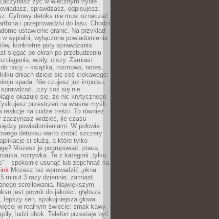
 Zaczynasz żyć w wiecznym trybie
powiadasz, sprawdzasz, odpisujesz,
sz. Cyfrowy detoks nie musi oznaczać
rtfona i przeprowadzki do lasu. Chodzi
adome ustawienie granic. Na przykład:
u w sypialni, wyłączone powiadomienia
iów, konkretne pory sprawdzania
st sięgać po ekran po przebudzeniu –
rozciągania, wody, ciszy. Zamiast
 do nocy – książka, rozmowa, notes,
ilku dniach dzieje się coś ciekawego:
koju spada. Nie czujesz już impulsu,
 sprawdzać, „czy coś się nie
Nagle okazuje się, że nic krytycznego
yskujesz przestrzeń na własne myśli,
na reakcje na cudze treści. To również
 zaczynasz widzieć, ile czasu
 między powiadomieniami. W połowie
owego detoksu warto zrobić szczery
aplikacje ci służą, a które tylko
agę? Możesz je pogrupować: praca,
 nauka, rozrywka. Te z kategorii „tylko
s” – spokojnie usunąć lub zepchnąć na
link
Możesz też wprowadzić „okna
 15 minut 3 razy dziennie, zamiast
wanego scrollowania. Największym
ksu jest powrót do jakości: głębsza
, lepszy sen, spokojniejsza głowa.
ięcej w realnym świecie: smak kawy,
góły, ludzi obok. Telefon przestaje być