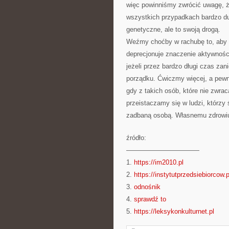
więc powinniśmy zwrócić uwagę, ż
wszystkich przypadkach bardzo du
genetyczne, ale to swoją drogą.
Weźmy choćby w rachubę to, aby o
deprecjonuje znaczenie aktywnośc
jeżeli przez bardzo długi czas za
porządku. Ćwiczmy więcej, a pew
gdy z takich osób, które nie zwra
przeistaczamy się w ludzi, którzy 
zadbaną osobą. Własnemu zdrowiu
źródło:
———————————
1.
https://im2010.pl
2.
https://instytutprzedsiebiorcow.p
3.
odnośnik
4.
sprawdź to
5.
https://leksykonkulturnet.pl