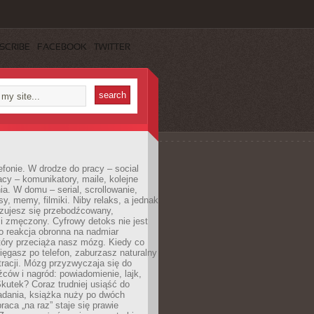
SCRIBE
FACEBOOK
TWITTER
efonie. W drodze do pracy – social
cy – komunikatory, maile, kolejne
a. W domu – serial, scrollowanie,
y, memy, filmiki. Niby relaks, a jednak
zujesz się przebodźcowany,
i zmęczony. Cyfrowy detoks nie jest
to reakcja obronna na nadmiar
który przeciąża nasz mózg. Kiedy co
sięgasz po telefon, zaburzasz naturalny
racji. Mózg przyzwyczaja się do
źców i nagród: powiadomienie, lajk,
kutek? Coraz trudniej usiąść do
adania, książka nuży po dwóch
raca „na raz” staje się prawie