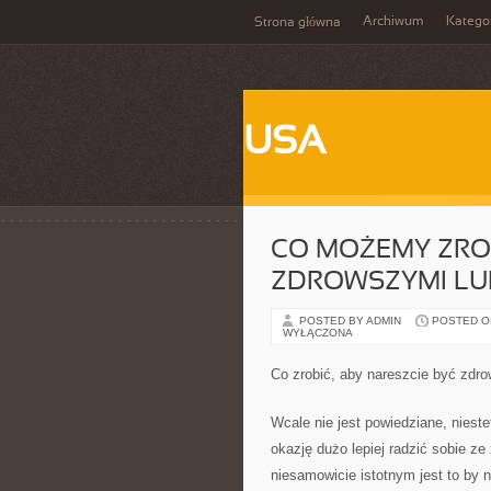
Archiwum
Katego
Strona główna
USA
CO MOŻEMY ZROB
ZDROWSZYMI LU
POSTED BY ADMIN
POSTED ON 
WYŁĄCZONA
Co zrobić, aby nareszcie być zdr
Wcale nie jest powiedziane, niest
okazję dużo lepiej radzić sobie 
niesamowicie istotnym jest to by 