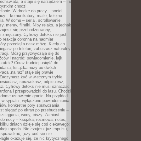
chświata, a staje się narzędziem – i o
zystkim chodzi.
efonie. W drodze do pracy – social
cy – komunikatory, maile, kolejne
a. W domu – serial, scrollowanie,
y, memy, filmiki. Niby relaks, a jednak
zujesz się przebodźcowany,
i zmęczony. Cyfrowy detoks nie jest
to reakcja obronna na nadmiar
który przeciąża nasz mózg. Kiedy co
sięgasz po telefon, zaburzasz naturalny
racji. Mózg przyzwyczaja się do
źców i nagród: powiadomienie, lajk,
kutek? Coraz trudniej usiąść do
adania, książka nuży po dwóch
raca „na raz” staje się prawie
 Zaczynasz żyć w wiecznym trybie
powiadasz, sprawdzasz, odpisujesz,
sz. Cyfrowy detoks nie musi oznaczać
rtfona i przeprowadzki do lasu. Chodzi
adome ustawienie granic. Na przykład:
u w sypialni, wyłączone powiadomienia
iów, konkretne pory sprawdzania
st sięgać po ekran po przebudzeniu –
rozciągania, wody, ciszy. Zamiast
 do nocy – książka, rozmowa, notes,
ilku dniach dzieje się coś ciekawego:
koju spada. Nie czujesz już impulsu,
 sprawdzać, „czy coś się nie
Nagle okazuje się, że nic krytycznego