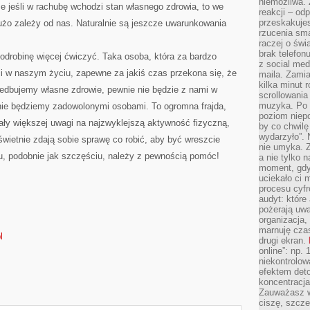
niemożliwa.
e jeśli w rachubę wchodzi stan własnego zdrowia, to we
reakcji – od
przeskakuje
żo zależy od nas. Naturalnie są jeszcze uwarunkowania
rzucenia sma
raczej o świ
brak telefon
drobinę więcej ćwiczyć. Taka osoba, która za bardzo
z social med
i w naszym życiu, zapewne za jakiś czas przekona się, że
maila. Zamia
kilka minut 
niedbujemy własne zdrowie, pewnie nie będzie z nami w
scrollowania
muzyka. Po k
nie będziemy zadowolonymi osobami. To ogromna frajda,
poziom niepo
cały większej uwagi na najzwyklejszą aktywność fizyczną,
by co chwilę
wydarzyło”. 
świetnie zdają sobie sprawę co robić, aby być wreszcie
nie umyka. Z
, podobnie jak szczęściu, należy z pewnością pomóc!
a nie tylko 
moment, gdy
uciekało ci
procesu cyfr
audyt: które 
pożerają uw
organizacja,
marnuję cza
l
drugi ekran.
online”: np.
niekontrolo
efektem deto
koncentracja
Zauważasz w
ciszę, szcze