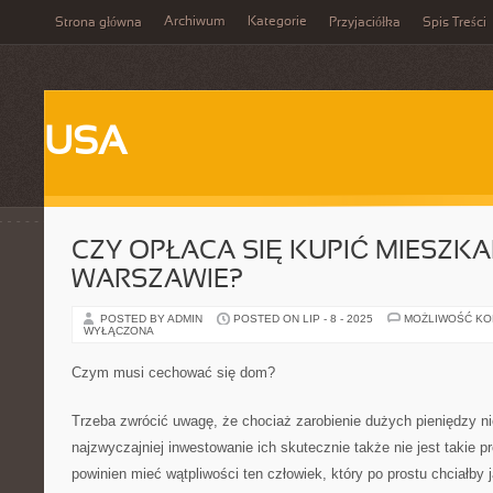
Archiwum
Kategorie
Strona główna
Przyjaciółka
Spis Treści
USA
CZY OPŁACA SIĘ KUPIĆ MIESZKA
WARSZAWIE?
POSTED BY ADMIN
POSTED ON LIP - 8 - 2025
MOŻLIWOŚĆ K
WYŁĄCZONA
Czym musi cechować się dom?
Trzeba zwrócić uwagę, że chociaż zarobienie dużych pieniędzy ni
najzwyczajniej inwestowanie ich skutecznie także nie jest takie pr
powinien mieć wątpliwości ten człowiek, który po prostu chciałb