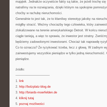
majątek. Jednakże oczywiście fakty są takie, że jeżeli trochę się
natrafimy na te rozwiązania, dzięki którym na spokojnie pomno
choćby w rachubę nieruchomości.
Generalnie to jest tak, że to kłamliwy stereotyp jakoby na nieruc
mógłby stracić. Weźmy chociażby tego człowieka, który zainwes
zlokalizowane na terenie amerykańskiego Detroit. W końcu nier
ciągle tanieją, a więc to sprawia, że inwestor jest stratny. Zwró
będziemy zadowolonymi inwestorami. Chociaż tak naprawdę ryzy
Co to oznacza? Że ryzykować trzeba, lecz z głową. W żadnym wy
zainwestujemy wszystkie pieniądze w tylko jedną nieruchomość.
pieniądze.
źródło:
———————————
1.
link
2.
http://bolzplatz-blog.de
3.
http://briards-moerfelden.de
4.
kliknij tutaj
5.
poznaj możliwości