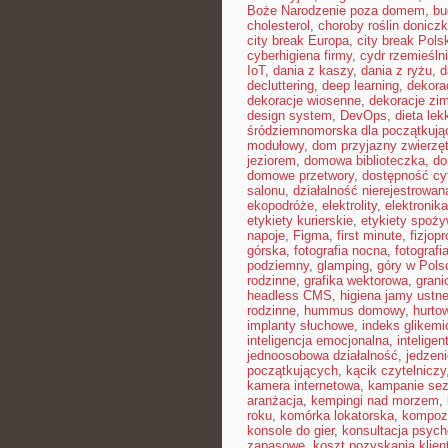
Boże Narodzenie poza domem
,
bu
cholesterol
,
choroby roślin donicz
city break Europa
,
city break Pols
cyberhigiena firmy
,
cydr rzemieśln
IoT
,
dania z kaszy
,
dania z ryżu
,
d
decluttering
,
deep learning
,
dekora
dekoracje wiosenne
,
dekoracje zi
design system
,
DevOps
,
dieta le
śródziemnomorska dla początkują
modułowy
,
dom przyjazny zwierzę
jeziorem
,
domowa biblioteczka
,
do
domowe przetwory
,
dostępność cy
salonu
,
działalność nierejestrowan
ekopodróże
,
elektrolity
,
elektronik
etykiety kurierskie
,
etykiety spoż
napoje
,
Figma
,
first minute
,
fizjopr
górska
,
fotografia nocna
,
fotografi
podziemny
,
glamping
,
góry w Pols
rodzinne
,
grafika wektorowa
,
grani
headless CMS
,
higiena jamy ustne
rodzinne
,
hummus domowy
,
hurto
implanty słuchowe
,
indeks glikemi
inteligencja emocjonalna
,
intelige
jednoosobowa działalność
,
jedzeni
początkujących
,
kącik czytelniczy
kamera internetowa
,
kampanie se
aranżacja
,
kempingi nad morzem
,
roku
,
komórka lokatorska
,
kompoz
konsole do gier
,
konsultacja psych
zapasowe
,
koszt pozyskania klien