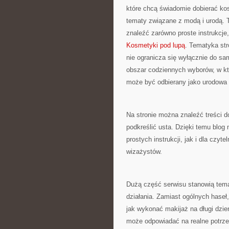
które chcą świadomie dobierać kos
tematy związane z modą i urodą.
znaleźć zarówno proste instrukcje,
Kosmetyki pod lupą
. Tematyka str
nie ogranicza się wyłącznie do sa
obszar codziennych wyborów, w kt
może być odbierany jako urodowa 
Na stronie można znaleźć treści d
podkreślić usta. Dzięki temu blog
prostych instrukcji, jak i dla czyt
wizażystów.
Dużą część serwisu stanowią tema
działania. Zamiast ogólnych haseł,
jak wykonać makijaż na długi dzie
może odpowiadać na realne potrz