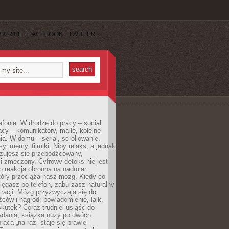
SCRIBE
FACEBOOK
TWITTER
efonie. W drodze do pracy – social
cy – komunikatory, maile, kolejne
a. W domu – serial, scrollowanie,
y, memy, filmiki. Niby relaks, a jednak
zujesz się przebodźcowany,
i zmęczony. Cyfrowy detoks nie jest
to reakcja obronna na nadmiar
który przeciąża nasz mózg. Kiedy co
sięgasz po telefon, zaburzasz naturalny
racji. Mózg przyzwyczaja się do
źców i nagród: powiadomienie, lajk,
kutek? Coraz trudniej usiąść do
adania, książka nuży po dwóch
raca „na raz” staje się prawie