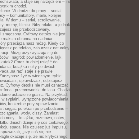
chświata, a staje się narzędziem – i o
zystkim chodzi.
efonie. W drodze do pracy – social
cy – komunikatory, maile, kolejne
a. W domu – serial, scrollowanie,
y, memy, filmiki. Niby relaks, a jednak
zujesz się przebodźcowany,
i zmęczony. Cyfrowy detoks nie jest
to reakcja obronna na nadmiar
który przeciąża nasz mózg. Kiedy co
sięgasz po telefon, zaburzasz naturalny
racji. Mózg przyzwyczaja się do
źców i nagród: powiadomienie, lajk,
kutek? Coraz trudniej usiąść do
adania, książka nuży po dwóch
raca „na raz” staje się prawie
 Zaczynasz żyć w wiecznym trybie
powiadasz, sprawdzasz, odpisujesz,
sz. Cyfrowy detoks nie musi oznaczać
rtfona i przeprowadzki do lasu. Chodzi
adome ustawienie granic. Na przykład:
u w sypialni, wyłączone powiadomienia
iów, konkretne pory sprawdzania
st sięgać po ekran po przebudzeniu –
rozciągania, wody, ciszy. Zamiast
 do nocy – książka, rozmowa, notes,
ilku dniach dzieje się coś ciekawego:
koju spada. Nie czujesz już impulsu,
 sprawdzać, „czy coś się nie
Nagle okazuje się, że nic krytycznego