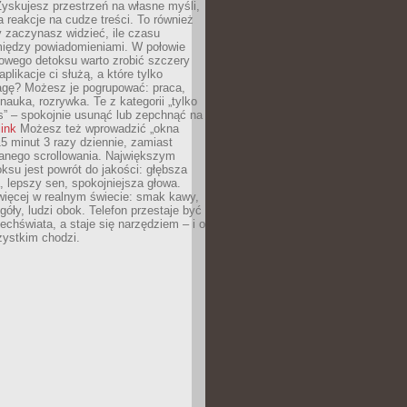
yskujesz przestrzeń na własne myśli,
na reakcje na cudze treści. To również
 zaczynasz widzieć, ile czasu
 między powiadomieniami. W połowie
owego detoksu warto zrobić szczery
aplikacje ci służą, a które tylko
agę? Możesz je pogrupować: praca,
 nauka, rozrywka. Te z kategorii „tylko
s” – spokojnie usunąć lub zepchnąć na
link
Możesz też wprowadzić „okna
 15 minut 3 razy dziennie, zamiast
wanego scrollowania. Największym
ksu jest powrót do jakości: głębsza
, lepszy sen, spokojniejsza głowa.
ięcej w realnym świecie: smak kawy,
góły, ludzi obok. Telefon przestaje być
chświata, a staje się narzędziem – i o
zystkim chodzi.