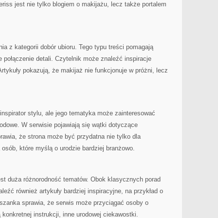
riss jest nie tylko blogiem o makijażu, lecz także portalem
ia z kategorii dobór ubioru. Tego typu treści pomagają
e połączenie detali. Czytelnik może znaleźć inspiracje
rtykuły pokazują, że makijaż nie funkcjonuje w próżni, lecz
inspirator stylu, ale jego tematyka może zainteresować
rodowe. W serwisie pojawiają się wątki dotyczące
prawia, że strona może być przydatna nie tylko dla
 osób, które myślą o urodzie bardziej branżowo.
est duża różnorodność tematów. Obok klasycznych porad
eźć również artykuły bardziej inspiracyjne, na przykład o
szanka sprawia, że serwis może przyciągać osoby o
konkretnej instrukcji, inne urodowej ciekawostki.