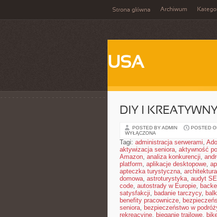
Archiwum
Katego
Strona główna
USA
DIY I KREATYWN
POSTED BY ADMIN
POSTED ON
WYŁĄCZONA
Tagi:
administracja serwerami
,
Ad
aktywizacja seniora
,
aktywność po
Amazon
,
analiza konkurencji
,
and
platform
,
aplikacje desktopowe
,
ap
apteczka turystyczna
,
architektura
domowa
,
astroturystyka
,
audyt S
code
,
autostrady w Europie
,
backe
satysfakcji
,
badanie tarczycy
,
bal
benefity pracownicze
,
bezpieczeńs
seniora
,
bezpieczeństwo w podróż
rekreacyjne
,
bieganie trailowe
,
bik