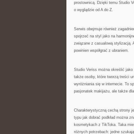
prostownicą. Dzięki temu Studio Ve
o wyglądzie od A do Z.
Serwis obejmuje również zagadnien
spojrzeć na styl jako na harmonijn
związane z casualową stylizacją. A
powinien współgrać z ubraniem.
Studio Veriss można określić jako 
także osoby, które tworzą treści u
wyróżniania się w internecie. To s
pasjonatek makijażu, ale także dla
Charakterystyczną cechą strony j
typu jak dobrać podkład można znal
kosmetykach z TikToka. Taka mie
różnych potrzebach: jedne szukają 