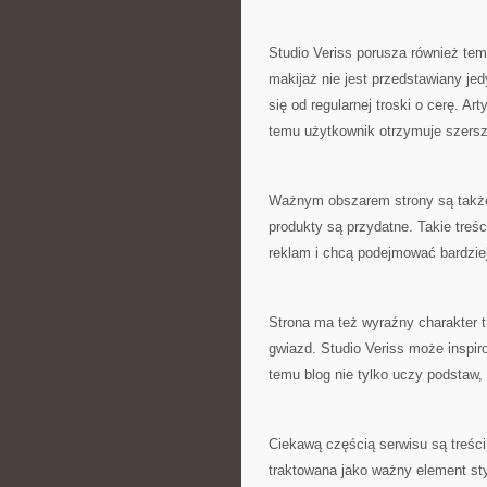
Studio Veriss porusza również te
makijaż nie jest przedstawiany jed
się od regularnej troski o cerę. A
temu użytkownik otrzymuje szersz
Ważnym obszarem strony są także 
produkty są przydatne. Takie treś
reklam i chcą podejmować bardzie
Strona ma też wyraźny charakter 
gwiazd. Studio Veriss może inspir
temu blog nie tylko uczy podstaw, 
Ciekawą częścią serwisu są treści
traktowana jako ważny element styl