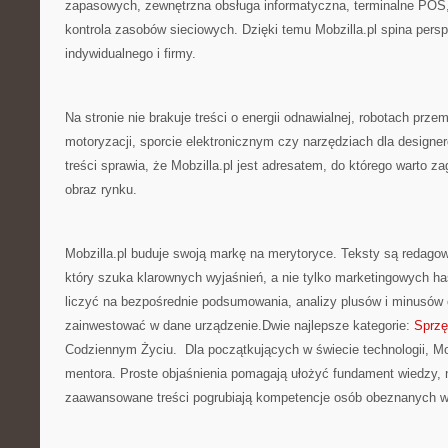
zapasowych, zewnętrzna obsługa informatyczna, terminalne POS, 
kontrola zasobów sieciowych. Dzięki temu Mobzilla.pl spina per
indywidualnego i firmy.
Na stronie nie brakuje treści o energii odnawialnej, robotach prz
motoryzacji, sporcie elektronicznym czy narzędziach dla designer
treści sprawia, że Mobzilla.pl jest adresatem, do którego warto z
obraz rynku.
Mobzilla.pl buduje swoją markę na merytoryce. Teksty są redago
który szuka klarownych wyjaśnień, a nie tylko marketingowych ha
liczyć na bezpośrednie podsumowania, analizy plusów i minusów 
zainwestować w dane urządzenie.Dwie najlepsze kategorie:
Sprzę
Codziennym Życiu. Dla początkujących w świecie technologii, Mobz
mentora. Proste objaśnienia pomagają ułożyć fundament wiedzy, n
zaawansowane treści pogrubiają kompetencje osób obeznanych w