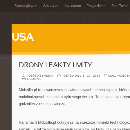
Archiwum
Kategorie
Strona główna
Przyjaciółka
Spis Treści
USA
DRONY I FAKTY I MITY
POSTED BY ADMIN
POSTED ON LIS - 16 - 2025
MOŻLIWOŚĆ 
WYŁĄCZONA
Mobzilla.pl to nowoczesny serwis o nowych technologiach, który p
nadchodzących zmianach cyfrowego świata. To miejsce, w którym 
gadżetów z rzetelną wiedzą.
Na łamach Mobzilla.pl odkryjesz najświeższe nowinki technologic
sprzętu, a także konkretne instrukcje krok po kroku dla osób staw