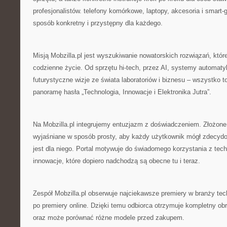
profesjonalistów. telefony komórkowe, laptopy, akcesoria i smart
sposób konkretny i przystępny dla każdego.
Misją Mobzilla.pl jest wyszukiwanie nowatorskich rozwiązań, któr
codzienne życie. Od sprzętu hi-tech, przez AI, systemy automaty
futurystyczne wizje ze świata laboratoriów i biznesu – wszystko t
panoramę hasła „Technologia, Innowacje i Elektronika Jutra”.
Na Mobzilla.pl integrujemy entuzjazm z doświadczeniem. Złożone
wyjaśniane w sposób prosty, aby każdy użytkownik mógł zdecyd
jest dla niego. Portal motywuje do świadomego korzystania z techn
innowacje, które dopiero nadchodzą są obecne tu i teraz.
Zespół Mobzilla.pl obserwuje najciekawsze premiery w branży tec
po premiery online. Dzięki temu odbiorca otrzymuje kompletny ob
oraz może porównać różne modele przed zakupem.