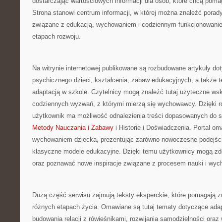
dostarczając wartościowych informacji dla osób, które chcą pom
Strona stanowi centrum informacji, w której można znaleźć porady
związane z edukacją, wychowaniem i codziennym funkcjonowanie
etapach rozwoju.
Na witrynie internetowej publikowane są rozbudowane artykuły do
psychicznego dzieci, kształcenia, zabaw edukacyjnych, a także
adaptacją w szkole. Czytelnicy mogą znaleźć tutaj użyteczne w
codziennych wyzwań, z którymi mierzą się wychowawcy. Dzięki 
użytkownik ma możliwość odnalezienia treści dopasowanych do 
Metody Nauczania i Zabawy
i Historie i Doświadczenia. Portal o
wychowaniem dziecka, prezentując zarówno nowoczesne podejścia
klasyczne modele edukacyjne. Dzięki temu użytkownicy mogą z
oraz poznawać nowe inspiracje związane z procesem nauki i wyc
Dużą część serwisu zajmują teksty eksperckie, które pomagają z
różnych etapach życia. Omawiane są tutaj tematy dotyczące ada
budowania relacji z rówieśnikami, rozwijania samodzielności ora