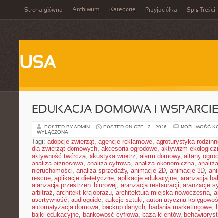
Archiwum
Kategorie
Strona główna
Przyjaciółka
Spis Treści
USA
EDUKACJA DOMOWA I WSPARCIE
POSTED BY ADMIN
POSTED ON CZE - 3 - 2026
MOŻLIWOŚĆ K
WYŁĄCZONA
Tagi:
adopcje zwierząt
,
agencje reklamowe
,
agroturystyka rodzinn
dla zwierząt domowych
,
akcesoria ogrodowe
,
aktywizm ekologicz
aktywność twórcza
,
akustyka wnętrz
,
alarm domowy
,
altany ogro
analiza biznesowa
,
analiza cyfrowa
,
analiza ekonomiczna
,
analiz
nieruchomości
,
analiza sprzedaży
,
animacje 2D
,
animacje 3D
,
an
rescue
,
aplikacje dietetyczne
,
aplikacje edukacyjne
,
aranżacja ba
aranżacja przestrzeni biurowej
,
aranżacja restauracji
,
aranżacje sy
arbitraż
,
architekt krajobrazu
,
architektura miejska nowoczesna
,
a
asertywność
,
audioguide
,
aukcje sztuki
,
automatyczna księgowo
automatyzacja domowa
,
backup danych
,
badania marketingowe
,
bajki edukacyjne
,
bankowość cyfrowa
,
baza klientów
,
behawiorys