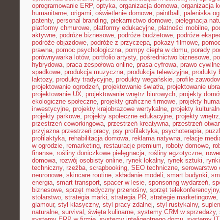
oprogramowanie ERP
,
optyka
,
organizacja domowa
,
organizacja k
humanitarne
,
origami
,
oświetlenie domowe
,
paintball
,
paleniska o
patenty
,
personal branding
,
piekarnictwo domowe
,
pielęgnacja nat
platformy chmurowe
,
platformy edukacyjne
,
płatności mobilne
,
po
aktywne
,
podróże biznesowe
,
podróże budżetowe
,
podróże ekspe
podróże objazdowe
,
podróże z przyczepą
,
pokazy filmowe
,
pomoc
prawna
,
pomoc psychologiczna
,
pompy ciepła w domu
,
porady p
porównywarka lotów
,
portfolio artysty
,
pośrednictwo biznesowe
,
po
hybrydowa
,
praca zespołowa online
,
prasa cyfrowa
,
prawo cywiln
spadkowe
,
produkcja muzyczna
,
produkcja telewizyjna
,
produkty 
laktozy
,
produkty tradycyjne
,
produkty wegańskie
,
profile zawodo
projektowanie ogrodzeń
,
projektowanie światła
,
projektowanie ubr
projektowanie UX
,
projektowanie wnętrz biurowych
,
projekty dom
ekologiczne społeczne
,
projekty graficzne firmowe
,
projekty huma
inwestycyjne
,
projekty krajobrazowe wertykalne
,
projekty kultural
projekty parkowe
,
projekty społeczne edukacyjne
,
projekty wnętrz
przestrzeń coworkingowa
,
przestrzeń kreatywna
,
przestrzeń otwar
przyjazna przestrzeń pracy
,
psy profilaktyka
,
psychoterapia
,
puzz
profilaktyka
,
rehabilitacja domowa
,
reklama natywna
,
relacje medi
w ogrodzie
,
remarketing
,
restauracje premium
,
roboty domowe
,
ro
finanse
,
rośliny doniczkowe pielęgnacja
,
rośliny egzotyczne
,
rowe
domowa
,
rozwój osobisty online
,
rynek lokalny
,
rynek sztuki
,
rynk
techniczny
,
rzeźba
,
scrapbooking
,
SEO techniczne
,
serowarstwo
neuronowe
,
skincare routine
,
składanie modeli
,
smart budynki
,
sma
energia
,
smart transport
,
spacer w lesie
,
sponsoring wydarzeń
,
sp
biznesowe
,
sprzęt medyczny przenośny
,
sprzęt telekonferencyjny
stolarstwo
,
strategia marki
,
strategia PR
,
strategie marketingowe
,
glamour
,
styl klasyczny
,
styl pracy zdalnej
,
styl rustykalny
,
suplem
naturalne
,
survival
,
święta kulinarne
,
systemy CRM w sprzedaży
,
systemy ERP w firmie
,
systemy inteligentnego domu
,
systemy IT