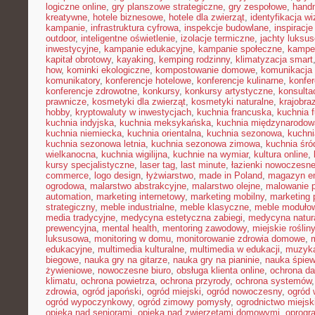
logiczne online
,
gry planszowe strategiczne
,
gry zespołowe
,
hand
kreatywne
,
hotele biznesowe
,
hotele dla zwierząt
,
identyfikacja w
kampanie
,
infrastruktura cyfrowa
,
inspekcje budowlane
,
inspiracje
outdoor
,
inteligentne oświetlenie
,
izolacje termiczne
,
jachty luksu
inwestycyjne
,
kampanie edukacyjne
,
kampanie społeczne
,
kampe
kapitał obrotowy
,
kayaking
,
kemping rodzinny
,
klimatyzacja smart
how
,
kominki ekologiczne
,
kompostowanie domowe
,
komunikacja 
komunikatory
,
konferencje hotelowe
,
konferencje kulinarne
,
konfe
konferencje zdrowotne
,
konkursy
,
konkursy artystyczne
,
konsulta
prawnicze
,
kosmetyki dla zwierząt
,
kosmetyki naturalne
,
krajobra
hobby
,
kryptowaluty w inwestycjach
,
kuchnia francuska
,
kuchnia f
kuchnia indyjska
,
kuchnia meksykańska
,
kuchnia międzynarodow
kuchnia niemiecka
,
kuchnia orientalna
,
kuchnia sezonowa
,
kuchni
kuchnia sezonowa letnia
,
kuchnia sezonowa zimowa
,
kuchnia śr
wielkanocna
,
kuchnia wigilijna
,
kuchnie na wymiar
,
kultura online
,
kursy specjalistyczne
,
laser tag
,
last minute
,
łazienki nowoczesn
commerce
,
logo design
,
łyżwiarstwo
,
made in Poland
,
magazyn en
ogrodowa
,
malarstwo abstrakcyjne
,
malarstwo olejne
,
malowanie 
automation
,
marketing internetowy
,
marketing mobilny
,
marketing 
strategiczny
,
meble industrialne
,
meble klasyczne
,
meble moduło
media tradycyjne
,
medycyna estetyczna zabiegi
,
medycyna natur
prewencyjna
,
mental health
,
mentoring zawodowy
,
miejskie rośliny
luksusowa
,
monitoring w domu
,
monitorowanie zdrowia domowe
,
edukacyjne
,
multimedia kulturalne
,
multimedia w edukacji
,
muzyka
biegowe
,
nauka gry na gitarze
,
nauka gry na pianinie
,
nauka śpie
żywieniowe
,
nowoczesne biuro
,
obsługa klienta online
,
ochrona d
klimatu
,
ochrona powietrza
,
ochrona przyrody
,
ochrona systemów
zdrowia
,
ogród japoński
,
ogród miejski
,
ogród nowoczesny
,
ogród 
ogród wypoczynkowy
,
ogród zimowy pomysły
,
ogrodnictwo miejsk
opieka nad seniorami
,
opieka nad zwierzętami domowymi
,
oprogr