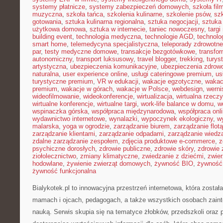
systemy płatnicze
,
systemy zabezpieczeń domowych
,
szkoła fil
muzyczna
,
szkoła tańca
,
szkolenia kulinarne
,
szkolenie psów
,
szk
gotowania
,
sztuka kulinarna regionalna
,
sztuka negocjacji
,
sztuka
użytkowa domowa
,
sztuka w internecie
,
taniec nowoczesny
,
targi
building event
,
technologia medyczna
,
technologie AGD
,
technolo
smart home
,
telemedycyna specjalistyczna
,
teleporady zdrowotne
par
,
testy medyczne domowe
,
transakcje bezgotówkowe
,
transfo
autonomiczny
,
transport luksusowy
,
travel blogger
,
trekking
,
turys
artystyczna
,
ubezpieczenia komunikacyjne
,
ubezpieczenia zdrow
naturalna
,
user experience online
,
usługi cateringowe premium
,
us
turystyczne premium
,
VR w edukacji
,
wakacje egzotyczne
,
wakac
premium
,
wakacje w górach
,
wakacje w Polsce
,
webdesign
,
werni
wideofilmowanie
,
wideokonferencje
,
wirtualizacja
,
wirtualna rzecz
wirtualne konferencje
,
wirtualne targi
,
work-life balance w domu
,
w
wspinaczka górska
,
współpraca międzynarodowa
,
współpraca onl
wydawnictwo internetowe
,
wynalazki
,
wypoczynek ekologiczny
,
w
malarska
,
yoga w ogrodzie
,
zarządzanie biurem
,
zarządzanie flotą
zarządzanie klientami
,
zarządzanie odpadami
,
zarządzanie wiedz
zdalne zarządzanie zespołem
,
zdjęcia produktowe e-commerce
,
z
psychiczne dorosłych
,
zdrowie publiczne
,
zdrowie skóry
,
zdrowie 
ziołolecznictwo
,
zmiany klimatyczne
,
zwiedzanie z dziećmi
,
zwie
hodowlane
,
żywienie zwierząt domowych
,
żywność BIO
,
żywność 
żywność funkcjonalna
Bialykotek.pl to innowacyjna przestrzeń internetowa, która zosta
mamach i ojcach, pedagogach, a także wszystkich osobach zai
nauką. Serwis skupia się na tematyce żłobków, przedszkoli oraz