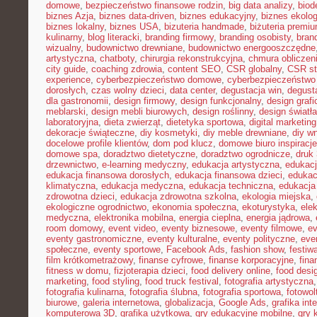
domowe
,
bezpieczeństwo finansowe rodzin
,
big data analizy
,
biod
biznes Azja
,
biznes data-driven
,
biznes edukacyjny
,
biznes ekolo
biznes lokalny
,
biznes USA
,
bizuteria handmade
,
biżuteria premi
kulinarny
,
blog literacki
,
branding firmowy
,
branding osobisty
,
brand
wizualny
,
budownictwo drewniane
,
budownictwo energooszczędne
artystyczna
,
chatboty
,
chirurgia rekonstrukcyjna
,
chmura obliczen
city guide
,
coaching zdrowia
,
content SEO
,
CSR globalny
,
CSR st
experience
,
cyberbezpieczeństwo domowe
,
cyberbezpieczeństwo
dorosłych
,
czas wolny dzieci
,
data center
,
degustacja win
,
degust
dla gastronomii
,
design firmowy
,
design funkcjonalny
,
design grafi
meblarski
,
design mebli biurowych
,
design roślinny
,
design światła
laboratoryjna
,
dieta zwierząt
,
dietetyka sportowa
,
digital marketing
dekoracje świąteczne
,
diy kosmetyki
,
diy meble drewniane
,
diy w
docelowe profile klientów
,
dom pod klucz
,
domowe biuro inspiracje
domowe spa
,
doradztwo dietetyczne
,
doradztwo ogrodnicze
,
druk
drzewnictwo
,
e-learning medyczny
,
edukacja artystyczna
,
edukacj
edukacja finansowa dorosłych
,
edukacja finansowa dzieci
,
edukac
klimatyczna
,
edukacja medyczna
,
edukacja techniczna
,
edukacj
zdrowotna dzieci
,
edukacja zdrowotna szkolna
,
ekologia miejska
,
ekologiczne ogrodnictwo
,
ekonomia społeczna
,
ekoturystyka
,
ele
medyczna
,
elektronika mobilna
,
energia cieplna
,
energia jądrowa
,
room domowy
,
event video
,
eventy biznesowe
,
eventy filmowe
,
ev
eventy gastronomiczne
,
eventy kulturalne
,
eventy polityczne
,
eve
społeczne
,
eventy sportowe
,
Facebook Ads
,
fashion show
,
festiw
film krótkometrażowy
,
finanse cyfrowe
,
finanse korporacyjne
,
fina
fitness w domu
,
fizjoterapia dzieci
,
food delivery online
,
food desi
marketing
,
food styling
,
food truck festival
,
fotografia artystyczna
fotografia kulinarna
,
fotografia ślubna
,
fotografia sportowa
,
fotowol
biurowe
,
galeria internetowa
,
globalizacja
,
Google Ads
,
grafika int
komputerowa 3D
,
grafika użytkowa
,
gry edukacyjne mobilne
,
gry 