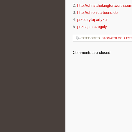
2.
http://christthekingfortworth.co
3.
http://chronicartoons.de
4.
przeczytaj artykuł
5.
poznaj szczegóły
CATEGORIES:
STOMATOLOGIA ES
Comments are closed.