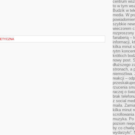
centrum wsze
m
to w tym ws
Budzik w tel
media. W pra
powiadomieni
szybkie news
wieczorem c
rozproszony 
fanaberią – 
TETYCZNA
informacji, 
kilka minut 
rytm koncent
krótkich bod
nowy post. S
dłuższego z
stronach, a p
niemożliwa.
reakcji – od
przeskakuje
rzucenia sma
raczej o świ
brak telefon
z social med
maila. Zamia
kilka minut 
scrollowania
muzyka. Po k
poziom niepo
by co chwilę
wydarzyło”. 