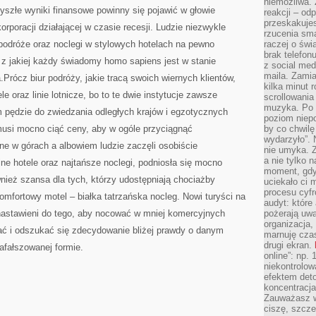
niemożliwa.
yszłe wyniki finansowe powinny się pojawić w głowie
reakcji – od
przeskakuje
poracji działającej w czasie recesji. Ludzie niezwykle
rzucenia sma
podróże oraz noclegi w stylowych hotelach na pewno
raczej o świ
brak telefon
, z jakiej każdy świadomy homo sapiens jest w stanie
z social med
maila. Zamia
Prócz biur podróży, jakie tracą swoich wiernych klientów,
kilka minut 
le oraz linie lotnicze, bo to te dwie instytucje zawsze
scrollowania
muzyka. Po k
m pędzie do zwiedzania odległych krajów i egzotycznych
poziom niepo
 musi mocno ciąć ceny, aby w ogóle przyciągnąć
by co chwilę
wydarzyło”. 
e w górach a albowiem ludzie zaczęli osobiście
nie umyka. Z
a nie tylko 
e hotele oraz najtańsze noclegi, podniosła się mocno
moment, gdy
nież szansa dla tych, którzy udostępniają chociażby
uciekało ci
procesu cyfr
omfortowy motel – białka tatrzańska nocleg. Nowi turyści na
audyt: które 
astawieni do tego, aby nocować w mniej komercyjnych
pożerają uw
organizacja,
ać i odszukać się zdecydowanie bliżej prawdy o danym
marnuję cza
drugi ekran.
afałszowanej formie.
online”: np.
niekontrolo
efektem deto
koncentracja
Zauważasz w
ciszę, szcze