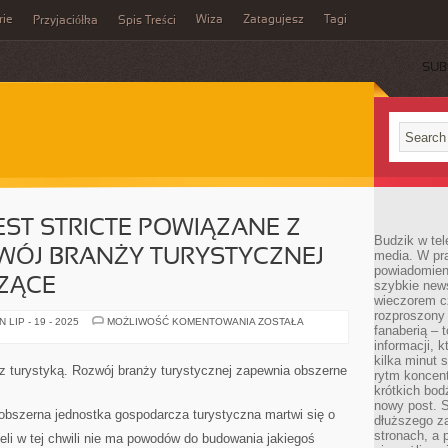
rie
Wiza
Zatagujesz
Tagi
Przyjaciółka
Spis Treści
SUB
ST STRICTE POWIĄZANE Z
Budzik w tel
WÓJ BRANŻY TURYSTYCZNEJ
media. W pra
powiadomieni
ZĄCE
szybkie news
wieczorem c
rozproszony 
HOTELARSTWO
LIP - 19 - 2025
MOŻLIWOŚĆ KOMENTOWANIA
ZOSTAŁA
fanaberią – 
JEST
STRICTE
informacji, 
POWIĄZANE
kilka minut 
Z
e z turystyką. Rozwój branży turystycznej zapewnia obszerne
rytm koncent
TURYSTYKĄ.
ROZWÓJ
krótkich bod
BRANŻY
nowy post. S
TURYSTYCZNEJ
obszerna jednostka gospodarcza turystyczna martwi się o
dłuższego z
ZAPEWNIA
ZNACZĄCE
stronach, a p
żeli w tej chwili nie ma powodów do budowania jakiegoś