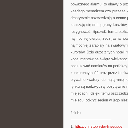
poważnego alarmu, to obawy o prz
każdego menadżera czy prezesa kor
drastycznie oszczędzają a cenne 
zaliczają się do tej grupy kosztów
rezygnować. Sprawdź terma białka.
najmocniej cierpią rzecz jasna hote
najmocniej zarabiały na światowy
kurortów. Dziś dużo z tych hoteli
konsumentów na święta wielkanocn
poszukiwać namiarów na perfekcyjn
konkurencyjność oraz przez to rów
prywatne kwatery lub mają mniej k
rynku są nadzwyczaj pozytywnie n
miejscach i dzięki temu oszczędz
miejscu, odkryć region w jego niez
źródło:
———————————
1.
http://christoph-der-friseur.de