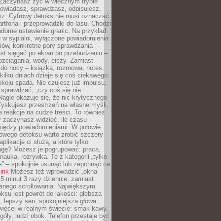
 Zaczynasz żyć w wiecznym trybie
powiadasz, sprawdzasz, odpisujesz,
sz. Cyfrowy detoks nie musi oznaczać
rtfona i przeprowadzki do lasu. Chodzi
adome ustawienie granic. Na przykład:
u w sypialni, wyłączone powiadomienia
iów, konkretne pory sprawdzania
st sięgać po ekran po przebudzeniu –
rozciągania, wody, ciszy. Zamiast
 do nocy – książka, rozmowa, notes,
ilku dniach dzieje się coś ciekawego:
koju spada. Nie czujesz już impulsu,
 sprawdzać, „czy coś się nie
Nagle okazuje się, że nic krytycznego
yskujesz przestrzeń na własne myśli,
na reakcje na cudze treści. To również
 zaczynasz widzieć, ile czasu
 między powiadomieniami. W połowie
owego detoksu warto zrobić szczery
aplikacje ci służą, a które tylko
agę? Możesz je pogrupować: praca,
 nauka, rozrywka. Te z kategorii „tylko
s” – spokojnie usunąć lub zepchnąć na
link
Możesz też wprowadzić „okna
 15 minut 3 razy dziennie, zamiast
wanego scrollowania. Największym
ksu jest powrót do jakości: głębsza
, lepszy sen, spokojniejsza głowa.
ięcej w realnym świecie: smak kawy,
góły, ludzi obok. Telefon przestaje być