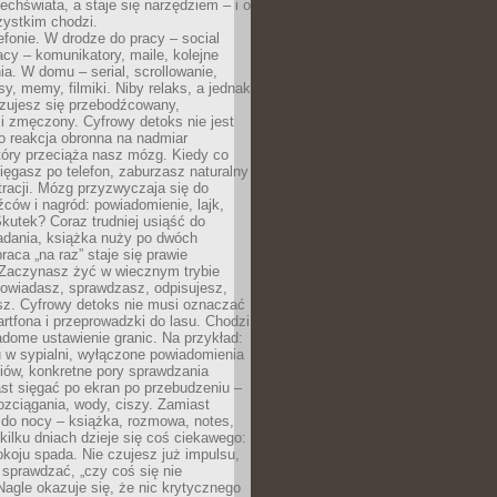
chświata, a staje się narzędziem – i o
zystkim chodzi.
efonie. W drodze do pracy – social
cy – komunikatory, maile, kolejne
a. W domu – serial, scrollowanie,
y, memy, filmiki. Niby relaks, a jednak
zujesz się przebodźcowany,
i zmęczony. Cyfrowy detoks nie jest
to reakcja obronna na nadmiar
który przeciąża nasz mózg. Kiedy co
sięgasz po telefon, zaburzasz naturalny
racji. Mózg przyzwyczaja się do
źców i nagród: powiadomienie, lajk,
kutek? Coraz trudniej usiąść do
adania, książka nuży po dwóch
raca „na raz” staje się prawie
 Zaczynasz żyć w wiecznym trybie
powiadasz, sprawdzasz, odpisujesz,
sz. Cyfrowy detoks nie musi oznaczać
rtfona i przeprowadzki do lasu. Chodzi
adome ustawienie granic. Na przykład:
u w sypialni, wyłączone powiadomienia
iów, konkretne pory sprawdzania
st sięgać po ekran po przebudzeniu –
rozciągania, wody, ciszy. Zamiast
 do nocy – książka, rozmowa, notes,
ilku dniach dzieje się coś ciekawego:
koju spada. Nie czujesz już impulsu,
 sprawdzać, „czy coś się nie
Nagle okazuje się, że nic krytycznego