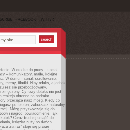
SCRIBE
FACEBOOK
TWITTER
efonie. W drodze do pracy – social
cy – komunikatory, maile, kolejne
a. W domu – serial, scrollowanie,
y, memy, filmiki. Niby relaks, a jednak
zujesz się przebodźcowany,
i zmęczony. Cyfrowy detoks nie jest
to reakcja obronna na nadmiar
który przeciąża nasz mózg. Kiedy co
sięgasz po telefon, zaburzasz naturalny
racji. Mózg przyzwyczaja się do
źców i nagród: powiadomienie, lajk,
kutek? Coraz trudniej usiąść do
adania, książka nuży po dwóch
raca „na raz” staje się prawie