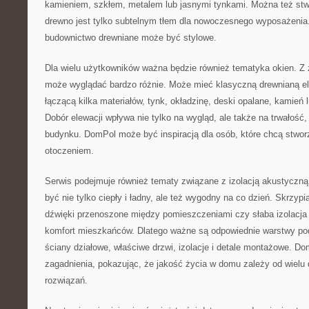
kamieniem, szkłem, metalem lub jasnymi tynkami. Można też stw
drewno jest tylko subtelnym tłem dla nowoczesnego wyposażenia
budownictwo drewniane może być stylowe.
Dla wielu użytkowników ważna będzie również tematyka okien. Z
może wyglądać bardzo różnie. Może mieć klasyczną drewnianą e
łączącą kilka materiałów, tynk, okładzinę, deski opalane, kamień
Dobór elewacji wpływa nie tylko na wygląd, ale także na trwałość,
budynku. DomPol może być inspiracją dla osób, które chcą stwo
otoczeniem.
Serwis podejmuje również tematy związane z izolacją akustyczn
być nie tylko ciepły i ładny, ale też wygodny na co dzień. Skrzypią
dźwięki przenoszone między pomieszczeniami czy słaba izolacja
komfort mieszkańców. Dlatego ważne są odpowiednie warstwy po
ściany działowe, właściwe drzwi, izolacje i detale montażowe. D
zagadnienia, pokazując, że jakość życia w domu zależy od wielu 
rozwiązań.