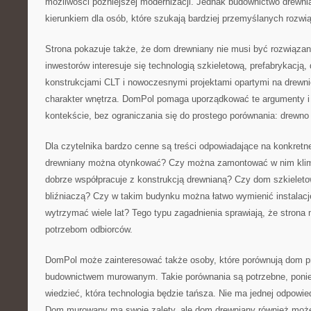
możliwości późniejszej modernizacji. Jednak budownictwo drew
kierunkiem dla osób, które szukają bardziej przemyślanych rozwi
Strona pokazuje także, że dom drewniany nie musi być rozwiąza
inwestorów interesuje się technologią szkieletową, prefabrykacją,
konstrukcjami CLT i nowoczesnymi projektami opartymi na drewni
charakter wnętrza. DomPol pomaga uporządkować te argumenty i
kontekście, bez ograniczania się do prostego porównania: drewno
Dla czytelnika bardzo cenne są treści odpowiadające na konkretn
drewniany można otynkować? Czy można zamontować w nim klima
dobrze współpracuje z konstrukcją drewnianą? Czy dom szkielet
bliźniaczą? Czy w takim budynku można łatwo wymienić instalac
wytrzymać wiele lat? Tego typu zagadnienia sprawiają, że strona 
potrzebom odbiorców.
DomPol może zainteresować także osoby, które porównują dom p
budownictwem murowanym. Takie porównania są potrzebne, poni
wiedzieć, która technologia będzie tańsza. Nie ma jednej odpowied
Dom murowany ma swoje zalety, ale dom drewniany również moż