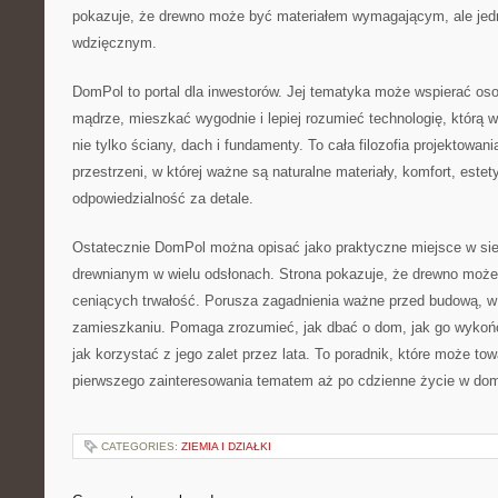
pokazuje, że drewno może być materiałem wymagającym, ale jed
wdzięcznym.
DomPol to portal dla inwestorów. Jej tematyka może wspierać os
mądrze, mieszkać wygodnie i lepiej rozumieć technologię, którą 
nie tylko ściany, dach i fundamenty. To cała filozofia projektowan
przestrzeni, w której ważne są naturalne materiały, komfort, estety
odpowiedzialność za detale.
Ostatecznie DomPol można opisać jako praktyczne miejsce w s
drewnianym w wielu odsłonach. Strona pokazuje, że drewno może
ceniących trwałość. Porusza zagadnienia ważne przed budową, w t
zamieszkaniu. Pomaga zrozumieć, jak dbać o dom, jak go wykońc
jak korzystać z jego zalet przez lata. To poradnik, które może to
pierwszego zainteresowania tematem aż po cdzienne życie w do
CATEGORIES:
ZIEMIA I DZIAŁKI