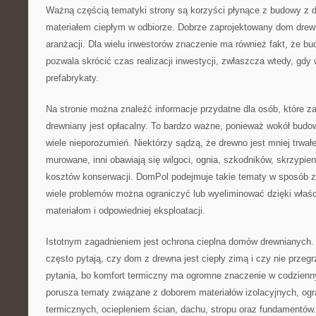
Ważną częścią tematyki strony są korzyści płynące z budowy z d
materiałem ciepłym w odbiorze. Dobrze zaprojektowany dom drew
aranżacji. Dla wielu inwestorów znaczenie ma również fakt, że b
pozwala skrócić czas realizacji inwestycji, zwłaszcza wtedy, gd
prefabrykaty.
Na stronie można znaleźć informacje przydatne dla osób, które z
drewniany jest opłacalny. To bardzo ważne, ponieważ wokół budo
wiele nieporozumień. Niektórzy sądzą, że drewno jest mniej trwałe
murowane, inni obawiają się wilgoci, ognia, szkodników, skrzypie
kosztów konserwacji. DomPol podejmuje takie tematy w sposób z
wiele problemów można ograniczyć lub wyeliminować dzięki właś
materiałom i odpowiedniej eksploatacji.
Istotnym zagadnieniem jest ochrona cieplna domów drewnianych
często pytają, czy dom z drewna jest ciepły zimą i czy nie przegr
pytania, bo komfort termiczny ma ogromne znaczenie w codzien
porusza tematy związane z doborem materiałów izolacyjnych, o
termicznych, ociepleniem ścian, dachu, stropu oraz fundamentów