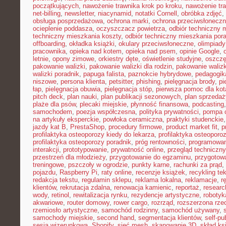
początkujących
,
nawożenie trawnika krok po kroku
,
nawożenie tra
net-billing
,
newsletter
,
niacynamid
,
notatki Cornell
,
obróbka zdjęć
,
obsługa posprzedażowa
,
ochrona marki
,
ochrona przeciwsłonecz
ocieplenie poddasza
,
oczyszczacz powietrza
,
odbiór techniczny 
techniczny mieszkania koszty
,
odbiór techniczny mieszkania por
offboarding
,
okładka książki
,
okulary przeciwsłoneczne
,
olimpiady
pracownika
,
opieka nad kotem
,
opieka nad psem
,
opinie Google
,
letnie
,
opony zimowe
,
orkiestry dęte
,
oświetlenie studyjne
,
oszczę
pakowanie walizki
,
pakowanie walizki dla rodzin
,
pakowanie waliz
walizki poradnik
,
papuga falista
,
paznokcie hybrydowe
,
pedagogik
niszowe
,
persona klienta
,
petsitter
,
phishing
,
pielęgnacja brody
,
pi
łap
,
pielęgnacja obuwia
,
pielęgnacja stóp
,
pierwsza pomoc dla kot
pitch deck
,
plan nauki
,
plan publikacji sezonowych
,
plan sprzedaż
plaże dla psów
,
plecaki miejskie
,
płynność finansowa
,
podcasting
samochodem
,
poezja współczesna
,
polityka prywatności
,
pompa c
na artykuły eksperckie
,
powłoka ceramiczna
,
praktyki studenckie
jazdy kat B
,
PrestaShop
,
procedury firmowe
,
product market fit
,
p
profilaktyka osteoporozy kiedy do lekarza
,
profilaktyka osteoporo
profilaktyka osteoporozy poradnik
,
próg rentowności
,
programowani
interakcji
,
prototypowanie
,
prywatność online
,
przegląd techniczny
przestrzeń dla młodzieży
,
przygotowanie do egzaminu
,
przygotow
treningowe
,
pszczoły w ogrodzie
,
punkty karne
,
rachunki za prąd
,
pojazdu
,
Raspberry Pi
,
raty online
,
recenzje książek
,
recykling te
redakcja tekstu
,
regulamin sklepu
,
reklama lokalna
,
reklamacje
,
r
klientów
,
rekrutacja zdalna
,
renowacja kamienic
,
reportaż
,
resear
wody
,
retinol
,
rewitalizacja rynku
,
rezydencje artystyczne
,
robotyk
akwariowe
,
router domowy
,
rower cargo
,
rozrząd
,
rozszerzona rze
rzemiosło artystyczne
,
samochód rodzinny
,
samochód używany
,
samochody miejskie
,
second hand
,
segmentacja klientów
,
self-pu
sesja wizerunkowa
,
Shopify
,
sieć mesh
,
skanowanie 3D
,
skład ks