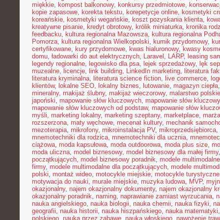
miękkie
,
kompost balkonowy
,
konkursy przedmiotowe
,
konserwac
kopie zapasowe
,
korekta tekstu
,
korepetycje online
,
kosmetyki cru
koreańskie
,
kosmetyki wegańskie
,
koszt pozyskania klienta
,
kowa
kreatywne pisanie
,
kredyt obrotowy
,
królik miniaturka
,
kronika rod
feedbacku
,
kultura regionalna Mazowsza
,
kultura regionalna Podh
Pomorza
,
kultura regionalna Wielkopolski
,
kurnik przydomowy
,
ku
certyfikowane
,
kury przydomowe
,
kwas hialuronowy
,
kwasy kosm
domu
,
ładowarki do aut elektrycznych
,
Laravel
,
LARP
,
leasing sa
legendy regionalne
,
legowisko dla psa
,
lejek sprzedażowy
,
lęk se
muzealne
,
licencje
,
link building
,
LinkedIn marketing
,
literatura fak
literatura kryminalna
,
literatura science fiction
,
live commerce
,
log
klientów
,
lokalne SEO
,
lokalny biznes
,
lutowanie
,
magazyn ciepła
mineralny
,
makijaż ślubny
,
makijaż wieczorowy
,
malarstwo polski
japoński
,
mapowanie słów kluczowych
,
mapowanie słów kluczowy
mapowanie słów kluczowych od podstaw
,
mapowanie słów kluczo
myśli
,
marketing lokalny
,
marketing szeptany
,
marketplace
,
marż
rozszerzona
,
maty węchowe
,
mecenat kultury
,
mechanik samoch
mezoterapia
,
mikrofony
,
mikroinstalacja PV
,
mikroprzedsiębiorca
,
mnemotechniki dla rodzica
,
mnemotechniki dla ucznia
,
mnemotech
ciążowa
,
moda kapsułowa
,
moda outdoorowa
,
moda plus size
,
mo
moda uliczna
,
model biznesowy
,
model biznesowy dla małej firmy
początkujących
,
model biznesowy poradnik
,
modele multimodalne
firmy
,
modele multimodalne dla początkujących
,
modele multimod
polski
,
montaż wideo
,
motocykle miejskie
,
motocykle turystyczne
motywacja do nauki
,
murale miejskie
,
muzyka ludowa
,
MVP
,
myjn
okazjonalny
,
najem okazjonalny dokumenty
,
najem okazjonalny kr
okazjonalny poradnik
,
naming
,
naprawianie zamiast wyrzucania
,
n
nauka angielskiego
,
nauka biologii
,
nauka chemii
,
nauka fizyki
,
na
geografii
,
nauka historii
,
nauka hiszpańskiego
,
nauka matematyki
polskiego
,
nauka przez zabawę
,
nauka włoskiego
,
nawożenie traw