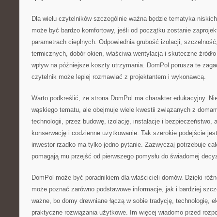
Dla wielu czytelników szczególnie ważna będzie tematyka niski
może być bardzo komfortowy, jeśli od początku zostanie zaproje
parametrach cieplnych. Odpowiednia grubość izolacji, szczelność
termicznych, dobór okien, właściwa wentylacja i skuteczne źród
wpływ na późniejsze koszty utrzymania. DomPol porusza te zaga
czytelnik może lepiej rozmawiać z projektantem i wykonawcą.
Warto podkreślić, że strona DomPol ma charakter edukacyjny. Nie
wąskiego tematu, ale obejmuje wiele kwestii związanych z doma
technologii, przez budowę, izolację, instalacje i bezpieczeństwo,
konserwację i codzienne użytkowanie. Tak szerokie podejście jes
inwestor rzadko ma tylko jedno pytanie. Zazwyczaj potrzebuje całej
pomagają mu przejść od pierwszego pomysłu do świadomej decyz
DomPol może być poradnikiem dla właścicieli domów. Dzięki różn
może poznać zarówno podstawowe informacje, jak i bardziej szcz
ważne, bo domy drewniane łączą w sobie tradycję, technologię, ek
praktyczne rozwiązania użytkowe. Im więcej wiadomo przed rozpo