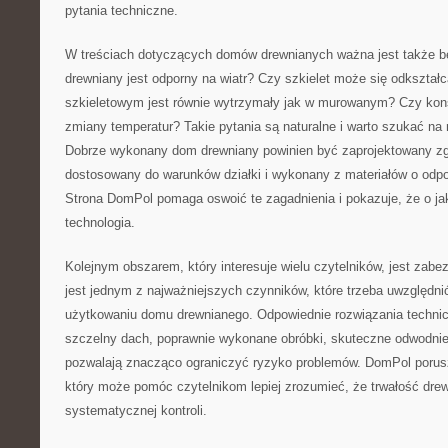
pytania techniczne.
W treściach dotyczących domów drewnianych ważna jest także 
drewniany jest odporny na wiatr? Czy szkielet może się odkszta
szkieletowym jest równie wytrzymały jak w murowanym? Czy kons
zmiany temperatur? Takie pytania są naturalne i warto szukać na 
Dobrze wykonany dom drewniany powinien być zaprojektowany zg
dostosowany do warunków działki i wykonany z materiałów o odp
Strona DomPol pomaga oswoić te zagadnienia i pokazuje, że o j
technologia.
Kolejnym obszarem, który interesuje wielu czytelników, jest zabe
jest jednym z najważniejszych czynników, które trzeba uwzględnić
użytkowaniu domu drewnianego. Odpowiednie rozwiązania technicz
szczelny dach, poprawnie wykonane obróbki, skuteczne odwodnien
pozwalają znacząco ograniczyć ryzyko problemów. DomPol porus
który może pomóc czytelnikom lepiej zrozumieć, że trwałość dre
systematycznej kontroli.