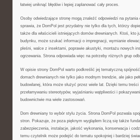
łatwiej uniknąć błędów i lepiej zaplanować cały proces.
Osoby odwiedzające stronę mogą znaleźć odpowiedzi na pytania 
sprawia, że DomPol jest przydatny nie tylko dla tych, którzy dopi
także dla właścicieli istniejących domów drewnianych. Ktoś, kto 
budynku, może szukać informacji o impregnacji, wymianie elewacj
pleśni, walce z insektami, poprawie akustyki, montażu nowych ins
ogrzewania. Strona odpowiada więc na potrzeby różnych grup odb
W opisie strony DomPol warto podkreślić jej tematyczną spójność
domach drewnianych nie tylko jako modnym trendzie, ale jako peł
budowlanej, która może służyć przez wiele lat. Dzięki temu treś
przełamywaniu stereotypów, wyjaśnianiu wątpliwości i pokazywan
budownictwie ma wiele zastosowań.
Dom drewniany to wybór stylu życia. Strona DomPol pozwala spoj
stron. Pokazuje, że poza pięknym wyglądem liczą się także fundam
zabezpieczenia, instalacje, jakość wykonania, konserwacja i codz
temu czytelnik może podejść do tematu spokojniej i bardziej świ