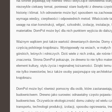
Na stronie pojawiają się również treści dotyczące odnowienia st
niezwykle ciekawy temat, ponieważ stare budynki z drewna częst
historię i klimat. Ich odnowienie może być sposobem na zachowanie
wymaga wiedzy, cierpliwości i odpowiednich metod. Właściciele
uwagę na stan konstrukcji, wilgoć, szkodniki, izolację, instalacje
materiałów. DomPol może być dla nich punktem wyjścia do dalszy
Ważnym wątkiem jest także wartość drewnianych domów. Domy d
częścią polskiego krajobrazu. Występowały na wsiach, w małych
górskich, leśnych i rolniczych. Dziś wiele z nich znika, ale rośni
znaczenia. Strona DomPol pokazuje, że drewno to nie tylko mater
element kultury, stylu życia i regionalnej tożsamości. Dzięki te
nie tylko inwestorów, lecz także osoby pasjonujące się architekturą
krajobrazu.
DomPol może być również pomocny dla osób, które zastanawiaj
budownictwem. Drewno jako surowiec odnawialny często pojawia s
budownictwa. Oczywiście ekologiczność domu zależy od wielu czy
transportu, technologii produkcji, izolacji, sposobu ogrzewania, t