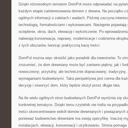
Dzięki różnorodnym tematom DomPol może odpowiadać na pytania
każdym etapie zainteresowania domem z drewna. Na początku cz
ogólnych informacji o zaletach i wadach. Później zaczyna interes
technologią, formalnościami i wykonawcami. Następnie pojawiają si
ocieplenie, okna, dach, elewację i wykończenie. Po wprowadzeni
nabierają konserwacja, naprawy, modernizacje i codzienna eksploa
z tych obszarów, tworząc praktyczną bazę treści.
DomPol można więc określić jako poradnik dla inwestorów. To str
zrozumieć, że dom drewniany może być zarówno piękny, jak i funk
nowoczesny; przytulny, ale technicznie dopracowany; tradycyjny,
wymaganiami budowlanymi. Taka perspektywa jest cenna dla każd
decyzję i stworzyć dom, który będzie służył przez długie lata.
Na tle wielu ogólnych stron budowlanych DomPol wyróżnia się sku
konkretnej tematyce. Dzięki temu czytelnik nie trafia na przypadk
treści skoncentrowane wokół domów drewnianych i powiązanych z
ponieważ budownictwo drewniane ma swoją specyfikę. Inaczej myśli
instalacjach, elewacji, konserwacji i użytkowaniu. Strona pomaga z