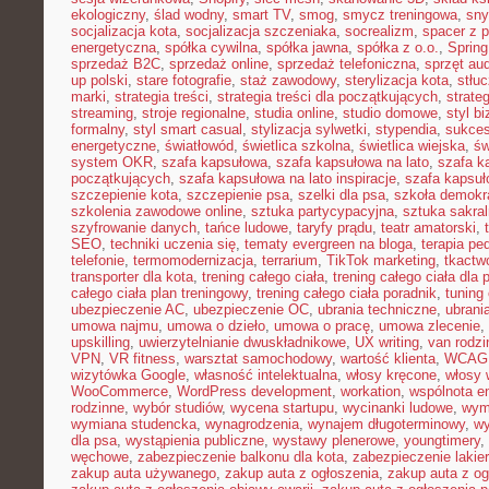
ekologiczny
,
ślad wodny
,
smart TV
,
smog
,
smycz treningowa
,
sny
socjalizacja kota
,
socjalizacja szczeniaka
,
socrealizm
,
spacer z 
energetyczna
,
spółka cywilna
,
spółka jawna
,
spółka z o.o.
,
Spring
sprzedaż B2C
,
sprzedaż online
,
sprzedaż telefoniczna
,
sprzęt au
up polski
,
stare fotografie
,
staż zawodowy
,
sterylizacja kota
,
stłu
marki
,
strategia treści
,
strategia treści dla początkujących
,
strateg
streaming
,
stroje regionalne
,
studia online
,
studio domowe
,
styl b
formalny
,
styl smart casual
,
stylizacja sylwetki
,
stypendia
,
sukces
energetyczne
,
światłowód
,
świetlica szkolna
,
świetlica wiejska
,
św
system OKR
,
szafa kapsułowa
,
szafa kapsułowa na lato
,
szafa k
początkujących
,
szafa kapsułowa na lato inspiracje
,
szafa kapsuł
szczepienie kota
,
szczepienie psa
,
szelki dla psa
,
szkoła demokr
szkolenia zawodowe online
,
sztuka partycypacyjna
,
sztuka sakra
szyfrowanie danych
,
tańce ludowe
,
taryfy prądu
,
teatr amatorski
,
SEO
,
techniki uczenia się
,
tematy evergreen na bloga
,
terapia pe
telefonie
,
termomodernizacja
,
terrarium
,
TikTok marketing
,
tkactw
transporter dla kota
,
trening całego ciała
,
trening całego ciała dla
całego ciała plan treningowy
,
trening całego ciała poradnik
,
tuning
ubezpieczenie AC
,
ubezpieczenie OC
,
ubrania techniczne
,
ubrania
umowa najmu
,
umowa o dzieło
,
umowa o pracę
,
umowa zlecenie
,
upskilling
,
uwierzytelnianie dwuskładnikowe
,
UX writing
,
van rodzi
VPN
,
VR fitness
,
warsztat samochodowy
,
wartość klienta
,
WCAG
wizytówka Google
,
własność intelektualna
,
włosy kręcone
,
włosy 
WooCommerce
,
WordPress development
,
workation
,
wspólnota e
rodzinne
,
wybór studiów
,
wycena startupu
,
wycinanki ludowe
,
wym
wymiana studencka
,
wynagrodzenia
,
wynajem długoterminowy
,
wy
dla psa
,
wystąpienia publiczne
,
wystawy plenerowe
,
youngtimery
,
węchowe
,
zabezpieczenie balkonu dla kota
,
zabezpieczenie lakie
zakup auta używanego
,
zakup auta z ogłoszenia
,
zakup auta z og