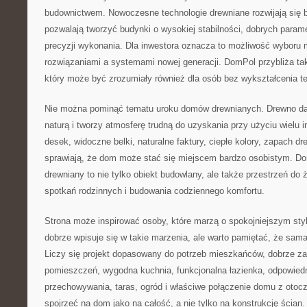
budownictwem. Nowoczesne technologie drewniane rozwijają się 
pozwalają tworzyć budynki o wysokiej stabilności, dobrych parame
precyzji wykonania. Dla inwestora oznacza to możliwość wyboru m
rozwiązaniami a systemami nowej generacji. DomPol przybliża ta
który może być zrozumiały również dla osób bez wykształcenia t
Nie można pominąć tematu uroku domów drewnianych. Drewno daj
naturą i tworzy atmosferę trudną do uzyskania przy użyciu wielu 
desek, widoczne belki, naturalne faktury, ciepłe kolory, zapach d
sprawiają, że dom może stać się miejscem bardzo osobistym. D
drewniany to nie tylko obiekt budowlany, ale także przestrzeń do 
spotkań rodzinnych i budowania codziennego komfortu.
Strona może inspirować osoby, które marzą o spokojniejszym sty
dobrze wpisuje się w takie marzenia, ale warto pamiętać, że sama
Liczy się projekt dopasowany do potrzeb mieszkańców, dobrze z
pomieszczeń, wygodna kuchnia, funkcjonalna łazienka, odpowiedni
przechowywania, taras, ogród i właściwe połączenie domu z ot
spojrzeć na dom jako na całość, a nie tylko na konstrukcję ścian.