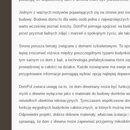
Jednym z ważnych motywów pojawiających się na stronie jest św
budowy. Budowa domu to dla wielu osób jedna z najważniejszych d
warto wcześniej poznać koszty. DomPol pomaga spojrzeć na budo
przez pryzmat ładnych zdjęć i marzeń o spokojnym życiu, ale tak
Strona porusza tematy związane z domami szkieletowymi. To spr
lepiej zrozumieć różnice między poszczególnymi typami budynków
tym samym co dom z bali, a technologia prefabrykowana różni si
prowadzonej w całości na działce. Każde rozwiązanie ma swoje w
przygotowane informacje pomagają wybrać opcję najlepiej dopas
DomPol zwraca uwagę na to, że dom drewniany może być funkcjo
myśli o drewnie wyłącznie jako o materiale do budowy domków wa
niewielkich obiektów rekreacyjnych. Tymczasem współczesne do
funkcję wygodnych budynków całorocznych, w których można mies
Odpowiedni projekt, dobrze dobrane materiały, właściwa izolacja 
sprawiają, że dom z drewna może zapewniać przyjemny mikroklim