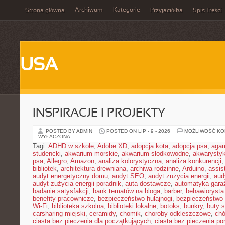
Archiwum
Kategorie
Strona główna
Przyjaciółka
Spis Treści
USA
INSPIRACJE I PROJEKTY
POSTED BY ADMIN
POSTED ON LIP - 9 - 2026
MOŻLIWOŚĆ K
WYŁĄCZONA
Tagi:
ADHD w szkole
,
Adobe XD
,
adopcja kota
,
adopcja psa
,
agam
studencki
,
akwarium morskie
,
akwarium słodkowodne
,
akwarysty
psa
,
Allegro
,
Amazon
,
analiza kolorystyczna
,
analiza konkurencji
bibliotek
,
architektura drewniana
,
archiwa rodzinne
,
Arduino
,
assis
audyt energetyczny domu
,
audyt SEO
,
audyt zużycia energii
,
aud
audyt zużycia energii poradnik
,
auta dostawcze
,
automatyka gar
badanie satysfakcji
,
bank tematów na bloga
,
barber
,
behawiorysta
benefity pracownicze
,
bezpieczeństwo hulajnogi
,
bezpieczeństwo 
Wi-Fi
,
biblioteka szkolna
,
biblioteki lokalne
,
botoks
,
bunkry
,
buty 
carsharing miejski
,
ceramidy
,
chomik
,
choroby odkleszczowe
,
chó
ciasta bez pieczenia dla początkujących
,
ciasta bez pieczenia p