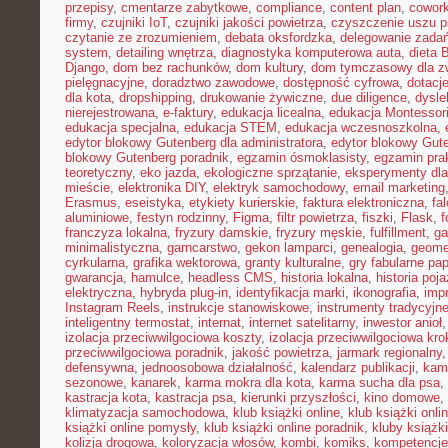
przepisy
,
cmentarze zabytkowe
,
compliance
,
content plan
,
cowork
firmy
,
czujniki IoT
,
czujniki jakości powietrza
,
czyszczenie uszu p
czytanie ze zrozumieniem
,
debata oksfordzka
,
delegowanie zada
system
,
detailing wnętrza
,
diagnostyka komputerowa auta
,
dieta
Django
,
dom bez rachunków
,
dom kultury
,
dom tymczasowy dla zw
pielęgnacyjne
,
doradztwo zawodowe
,
dostępność cyfrowa
,
dotacje
dla kota
,
dropshipping
,
drukowanie żywiczne
,
due diligence
,
dysle
nierejestrowana
,
e-faktury
,
edukacja licealna
,
edukacja Montessor
edukacja specjalna
,
edukacja STEM
,
edukacja wczesnoszkolna
,
edytor blokowy Gutenberg dla administratora
,
edytor blokowy Gute
blokowy Gutenberg poradnik
,
egzamin ósmoklasisty
,
egzamin pra
teoretyczny
,
eko jazda
,
ekologiczne sprzątanie
,
eksperymenty dla
mieście
,
elektronika DIY
,
elektryk samochodowy
,
email marketing
Erasmus
,
eseistyka
,
etykiety kurierskie
,
faktura elektroniczna
,
fa
aluminiowe
,
festyn rodzinny
,
Figma
,
filtr powietrza
,
fiszki
,
Flask
,
f
franczyza lokalna
,
fryzury damskie
,
fryzury męskie
,
fulfillment
,
g
minimalistyczna
,
garncarstwo
,
gekon lamparci
,
genealogia
,
geomet
cyrkularna
,
grafika wektorowa
,
granty kulturalne
,
gry fabularne pa
gwarancja
,
hamulce
,
headless CMS
,
historia lokalna
,
historia poj
elektryczna
,
hybryda plug-in
,
identyfikacja marki
,
ikonografia
,
impr
Instagram Reels
,
instrukcje stanowiskowe
,
instrumenty tradycyjn
inteligentny termostat
,
internat
,
internet satelitarny
,
inwestor anioł
izolacja przeciwwilgociowa koszty
,
izolacja przeciwwilgociowa kro
przeciwwilgociowa poradnik
,
jakość powietrza
,
jarmark regionalny
defensywna
,
jednoosobowa działalność
,
kalendarz publikacji
,
kam
sezonowe
,
kanarek
,
karma mokra dla kota
,
karma sucha dla psa
,
kastracja kota
,
kastracja psa
,
kierunki przyszłości
,
kino domowe
,
klimatyzacja samochodowa
,
klub książki online
,
klub książki onli
książki online pomysły
,
klub książki online poradnik
,
kluby książki
kolizja drogowa
,
koloryzacja włosów
,
kombi
,
komiks
,
kompetencje