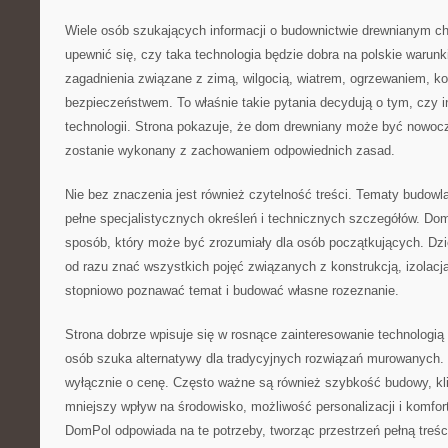
Wiele osób szukających informacji o budownictwie drewnianym c
upewnić się, czy taka technologia będzie dobra na polskie warun
zagadnienia związane z zimą, wilgocią, wiatrem, ogrzewaniem, kos
bezpieczeństwem. To właśnie takie pytania decydują o tym, czy i
technologii. Strona pokazuje, że dom drewniany może być nowoc
zostanie wykonany z zachowaniem odpowiednich zasad.
Nie bez znaczenia jest również czytelność treści. Tematy budow
pełne specjalistycznych określeń i technicznych szczegółów. Do
sposób, który może być zrozumiały dla osób początkujących. Dzię
od razu znać wszystkich pojęć związanych z konstrukcją, izolacj
stopniowo poznawać temat i budować własne rozeznanie.
Strona dobrze wpisuje się w rosnące zainteresowanie technologią
osób szuka alternatywy dla tradycyjnych rozwiązań murowanych.
wyłącznie o cenę. Często ważne są również szybkość budowy, kli
mniejszy wpływ na środowisko, możliwość personalizacji i komfor
DomPol odpowiada na te potrzeby, tworząc przestrzeń pełną treśc