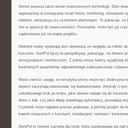
Serwis porusza także temat nowoczesnych technologii. Dom dre
wyposażony w rozwiązania smart home, monitoring, sterowanie o
roletami, wentylacją czy systemem alarmowym. To pokazuje, że 
stoi w opozycji do nowoczesności. Przeciwnie, może być jej części
zaplanowane już na etapie projektu.
Niektóre osoby wybierają dom drewniany ze względu na miłość do 
kosztami. DomPol łączy te perspektywy, pokazując, że drewno je
emocjonalnym i technicznym. Z jednej strony tworzy wyjątkowy k
konkretnych parametrów, odpowiedniego zabezpieczenia i staran
Warto zwrócić uwagę, że tematyka strony może być atrakcyjna ró
dopiero zaczynają interesować się budownictwem. Artykuły o ty
szkieletowego krok po kroku, jakie drewno nadaje się do konstrukc
domu z bali, czy jakie błędy popełniają wykonawcy, pozwalają we
Czytelnik może najpierw poznać podstawy, a później przejść do 
kwestii związanych z kosztami, instalacjami, normami i konserwa
DomPol to również zachęta dla osób, które zastanawiają się nad