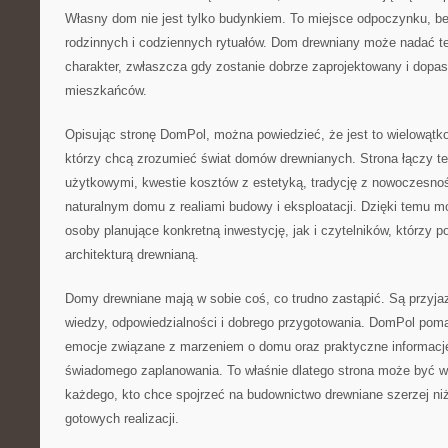
Własny dom nie jest tylko budynkiem. To miejsce odpoczynku, bez
rodzinnych i codziennych rytuałów. Dom drewniany może nadać te
charakter, zwłaszcza gdy zostanie dobrze zaprojektowany i dopa
mieszkańców.
Opisując stronę DomPol, można powiedzieć, że jest to wielowątk
którzy chcą zrozumieć świat domów drewnianych. Strona łączy t
użytkowymi, kwestie kosztów z estetyką, tradycję z nowoczesnoś
naturalnym domu z realiami budowy i eksploatacji. Dzięki temu 
osoby planujące konkretną inwestycję, jak i czytelników, którzy po
architekturą drewnianą.
Domy drewniane mają w sobie coś, co trudno zastąpić. Są przyj
wiedzy, odpowiedzialności i dobrego przygotowania. DomPol poma
emocje związane z marzeniem o domu oraz praktyczne informacje
świadomego zaplanowania. To właśnie dlatego strona może być 
każdego, kto chce spojrzeć na budownictwo drewniane szerzej niż
gotowych realizacji.