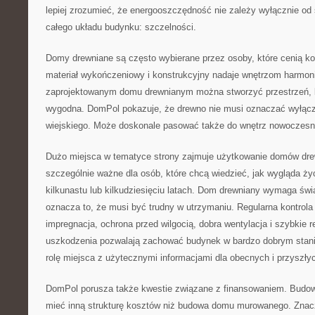
lepiej zrozumieć, że energooszczędność nie zależy wyłącznie od
całego układu budynku: szczelności.
Domy drewniane są często wybierane przez osoby, które cenią ko
materiał wykończeniowy i konstrukcyjny nadaje wnętrzom harmon
zaprojektowanym domu drewnianym można stworzyć przestrzeń, k
wygodna. DomPol pokazuje, że drewno nie musi oznaczać wyłączni
wiejskiego. Może doskonale pasować także do wnętrz nowoczesn
Dużo miejsca w tematyce strony zajmuje użytkowanie domów dre
szczególnie ważne dla osób, które chcą wiedzieć, jak wygląda ży
kilkunastu lub kilkudziesięciu latach. Dom drewniany wymaga świ
oznacza to, że musi być trudny w utrzymaniu. Regularna kontrola
impregnacja, ochrona przed wilgocią, dobra wentylacja i szybkie 
uszkodzenia pozwalają zachować budynek w bardzo dobrym stani
rolę miejsca z użytecznymi informacjami dla obecnych i przyszłyc
DomPol porusza także kwestie związane z finansowaniem. Bud
mieć inną strukturę kosztów niż budowa domu murowanego. Znac