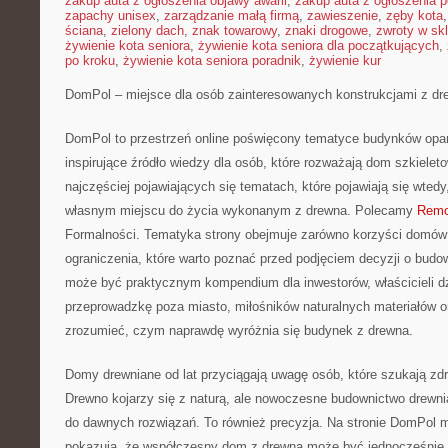
zakup auta z ogłoszenia objawy awarii
,
zakup auta z ogłoszenia p
zapachy unisex
,
zarządzanie małą firmą
,
zawieszenie
,
zęby kota
ściana
,
zielony dach
,
znak towarowy
,
znaki drogowe
,
zwroty w skl
żywienie kota seniora
,
żywienie kota seniora dla początkujących
,
po kroku
,
żywienie kota seniora poradnik
,
żywienie kur
DomPol – miejsce dla osób zainteresowanych konstrukcjami z dr
DomPol to przestrzeń online poświęcony tematyce budynków opar
inspirujące źródło wiedzy dla osób, które rozważają dom szkieleto
najczęściej pojawiających się tematach, które pojawiają się wted
własnym miejscu do życia wykonanym z drewna. Polecamy
Remo
Formalności. Tematyka strony obejmuje zarówno korzyści domów 
ograniczenia, które warto poznać przed podjęciem decyzji o bud
może być praktycznym kompendium dla inwestorów, właścicieli dz
przeprowadzkę poza miasto, miłośników naturalnych materiałów o
zrozumieć, czym naprawdę wyróżnia się budynek z drewna.
Domy drewniane od lat przyciągają uwagę osób, które szukają zd
Drewno kojarzy się z naturą, ale nowoczesne budownictwo drewni
do dawnych rozwiązań. To również precyzja. Na stronie DomPol m
pokazują, że współczesny dom z drewna może być jednocześnie