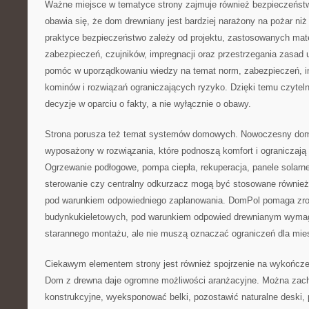
Ważne miejsce w tematyce strony zajmuje również bezpieczeńst
obawia się, że dom drewniany jest bardziej narażony na pożar n
praktyce bezpieczeństwo zależy od projektu, zastosowanych materi
zabezpieczeń, czujników, impregnacji oraz przestrzegania zasa
pomóc w uporządkowaniu wiedzy na temat norm, zabezpieczeń, ins
kominów i rozwiązań ograniczających ryzyko. Dzięki temu czyte
decyzje w oparciu o fakty, a nie wyłącznie o obawy.
Strona porusza też temat systemów domowych. Nowoczesny do
wyposażony w rozwiązania, które podnoszą komfort i ograniczają 
Ogrzewanie podłogowe, pompa ciepła, rekuperacja, panele solarne, 
sterowanie czy centralny odkurzacz mogą być stosowane równie
pod warunkiem odpowiedniego zaplanowania. DomPol pomaga zroz
budynkukieletowych, pod warunkiem odpowied drewnianym wymaga
starannego montażu, ale nie muszą oznaczać ograniczeń dla mi
Ciekawym elementem strony jest również spojrzenie na wykończ
Dom z drewna daje ogromne możliwości aranżacyjne. Można zac
konstrukcyjne, wyeksponować belki, pozostawić naturalne deski,