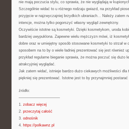
nie mają poczucia stylu, co sprawia, że nie wyglądają w kupionyc
Szczególnie widać to u różnego rodzaju gwiazd, na przykład pios
przyjęcie w najzwyczajniej brzydkich ubraniach… Należy zatem n
intencje, można tylko pogorszyć własny wygląd zewnętrzny.
Oczywiście istotne są kosmetyki. Dzięki kosmetykom, uroda kob
bardziej uwypuklona. Zapewne wielu mężczyzn mówi, iż kosmetyk
dobre oraz w umiejętny sposób stosowane kosmetyki to strzał w 
sposobem na to by o wiele ładniej prezentować się jest również u
przykład regularne bieganie sprawia, że można poczuć się dużo le
atrakcyjniej wyglądać.
Jak zatem widać, istnieje bardzo dużo ciekawych możliwości dla t
piękniej się prezentować. Istotne jest to by przynajmniej postarać
źródło:
———————————
1.
zobacz więcej
2.
przeczytaj całość
3.
odnośnik
4.
https://polkawnz.pl