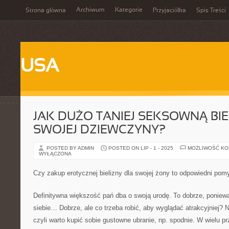
Archiwum
Kategorie
Strona główna
Przyjaciółka
Spis Treści
USA
JAK DUŻO TANIEJ SEKSOWNĄ BIE
SWOJEJ DZIEWCZYNY?
POSTED BY ADMIN
POSTED ON LIP - 1 - 2025
MOŻLIWOŚĆ K
WYŁĄCZONA
Czy zakup erotycznej bielizny dla swojej żony to odpowiedni pom
Definitywna większość pań dba o swoją urodę. To dobrze, poniewa
siebie… Dobrze, ale co trzeba robić, aby wyglądać atrakcyjniej?
czyli warto kupić sobie gustowne ubranie, np. spodnie. W wielu p