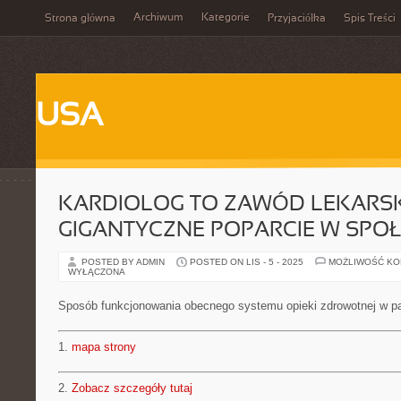
Archiwum
Kategorie
Strona główna
Przyjaciółka
Spis Treści
USA
KARDIOLOG TO ZAWÓD LEKARSK
GIGANTYCZNE POPARCIE W SPO
POSTED BY ADMIN
POSTED ON LIS - 5 - 2025
MOŻLIWOŚĆ K
WYŁĄCZONA
Sposób funkcjonowania obecnego systemu opieki zdrowotnej w p
1.
mapa strony
2.
Zobacz szczegóły tutaj