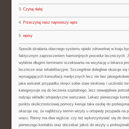
3.
Czytaj dalej
4.
Przeczytaj nasz najnowszy wpis
5.
wpisy
Sposób działania obecnego systemu opieki zdrowotnej w kraju 
faktycznym zaprzeczeniem harmonijnych procedur leczniczych. 
wybitnie długimi terminami oczekiwania na wizytację u lekarza prof
lecznicze oraz rehabilitacyjne. Szczególnie dolegliwe okazuje si
wymagających konsultacji medycznych lecz nie bez jakiegokolwiek
jaka wskutek przypadku skręci sobie staw skokowy i uszkodzi to
kategoryzuje się do leczenia szpitalnego, lecz niewątpliwie potrz
rodzaju wkładki ortopedyczne warszawa. Lekarz pierwszego konta
punktu okolicznościowej pomocy kieruje taka osobę do profesjona
okazuje się, że najbliższy termin wizyty u ortopedy przypada na 
urazu. Ranny ma dwa wyjścia: czy też wykorzystywać się do do
pierwszego kontaktu oraz doczekać jakoś do wizyty u profesjonali