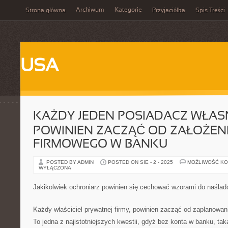
Archiwum
Kategorie
Strona główna
Przyjaciółka
Spis Treści
USA
KAŻDY JEDEN POSIADACZ WŁASN
POWINIEN ZACZĄĆ OD ZAŁOŻEN
FIRMOWEGO W BANKU
POSTED BY ADMIN
POSTED ON SIE - 2 - 2025
MOŻLIWOŚĆ K
WYŁĄCZONA
Jakikolwiek ochroniarz powinien się cechować wzorami do naślado
Każdy właściciel prywatnej firmy, powinien zacząć od zaplanowan
To jedna z najistotniejszych kwestii, gdyż bez konta w banku, tak