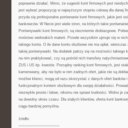
poprawnie działać. Mimo, że sugestii kont firmowych jest niesłych
jest wybrać propozycję w najwyższym stopniu celową dla danej f
przyda się profesjonalne porównanie kont firmowych, jakie jest o
bankowców. W Necie jest wiele stron, na których takie porównani
Porównywarki kont firmowych, są niezmiernie drobiazgowe. Pobie
mnóstwo wielorakich materii. Przede wszystkim ujmuje się w nic
takiego konta. O ile dane konto służbowe nie ma opłat, wtenczas 
takiej porównywarki. Na dodatek patrzy się na możności takiego k
na nim praktykować, czy są pośród nich transfery natychmiastow
ZUS i US itp. kwestie. Porządny ranking kont firmowych, jest stal
kamerowany, aby nie było w nim żadnych ofert, jakie nie są dokł
możliwi klienci, mogą od razu skorzystać z danych ofert banków i
funkcjonalnym kontem służbowym dla swojej działalności. Prowadz
niezwykle proste i łatwe, nikomu nie sprawi trudności. Wolno je z
na dowolny okres czasu. Dla stałych klientów, oferta kont bankow
ciągu bardziej pomyślna.
źródło:
———————————