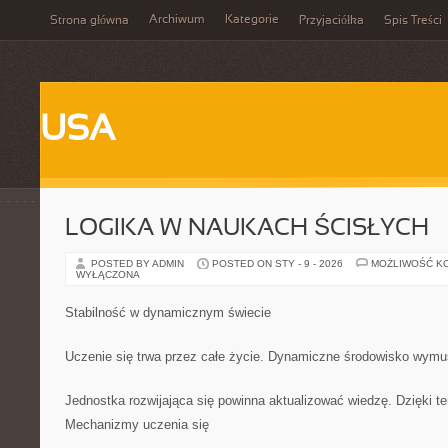
Archiwum
Kategorie
Strona główna
Przyjaciółka
Spis Treści
USA
LOGIKA W NAUKACH ŚCISŁYCH
POSTED BY ADMIN
POSTED ON STY - 9 - 2026
MOŻLIWOŚĆ K
WYŁĄCZONA
Stabilność w dynamicznym świecie
Uczenie się trwa przez całe życie. Dynamiczne środowisko wymu
Jednostka rozwijająca się powinna aktualizować wiedzę. Dzięki te
Mechanizmy uczenia się