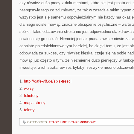
czy również dużo pracy z dokumentami, która nie jest prosta ani
następstwie tego co zdumiewać, ze tak w zasadzie takim typem dz
wszystko jest się samemu odpowiedzialnym nie każdy ma okazję 
dla niego ściśle mówiąc znaczne obciążenie psychiczne – warto 
spółki. Takie odczuwanie stresu nie jest odpowiednie dla zdrowia
powinno się go unikać. Niemniej jednak praca zawsze niesie za 
osobiste przedsiębiorstwo tym bardziej, bo dzięki temu, że jest się
odpowiada za sukces, czy również klęską, czuje się na sobie nad
mówiąc już często o tym, że niezmiernie dużo pieniędzy w funkcjo
inwestuje, a ich strata również byłaby niezwykle mocno odczuwal
1.
http://cafe-v8.de/spis-tresci
2.
wpisy
3.
felietony
4.
mapa strony
5.
teksty
CATEGORIES:
TRASY I MIEJSCA KEMPINGOWE