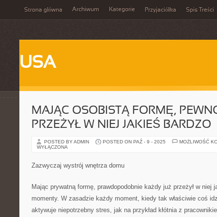
Archiwum
Kategorie
Strona główna
Przyjaciółka
Spis Treści
USA
MAJĄC OSOBISTĄ FORMĘ, PEWN
PRZEŻYŁ W NIEJ JAKIEŚ BARDZO
POSTED BY ADMIN
POSTED ON PAŹ - 9 - 2025
MOŻLIWOŚĆ K
WYŁĄCZONA
Zazwyczaj wystrój wnętrza domu
Mając prywatną formę, prawdopodobnie każdy już przeżył w niej ja
momenty. W zasadzie każdy moment, kiedy tak właściwie coś idzi
aktywuje niepotrzebny stres, jak na przykład kłótnia z pracownikie