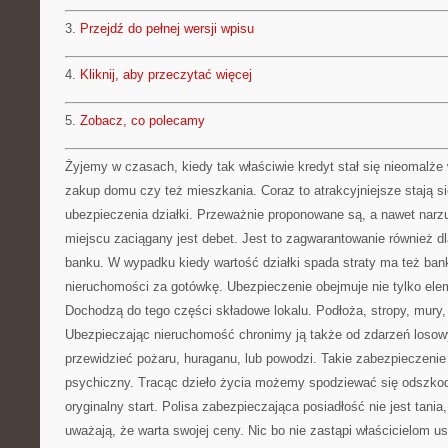
3.
Przejdź do pełnej wersji wpisu
4.
Kliknij, aby przeczytać więcej
5.
Zobacz, co polecamy
Żyjemy w czasach, kiedy tak właściwie kredyt stał się nieomal
zakup domu czy też mieszkania. Coraz to atrakcyjniejsze stają si
ubezpieczenia działki. Przeważnie proponowane są, a nawet narz
miejscu zaciągany jest debet. Jest to zagwarantowanie również dla
banku. W wypadku kiedy wartość działki spada straty ma też b
nieruchomości za gotówkę. Ubezpieczenie obejmuje nie tylko e
Dochodzą do tego części składowe lokalu. Podłoża, stropy, mury, 
Ubezpieczając nieruchomość chronimy ją także od zdarzeń losowyc
przewidzieć pożaru, huraganu, lub powodzi. Takie zabezpieczenie
psychiczny. Tracąc dzieło życia możemy spodziewać się odszkod
oryginalny start. Polisa zabezpieczająca posiadłość nie jest tan
uważają, że warta swojej ceny. Nic bo nie zastąpi właścicielom 