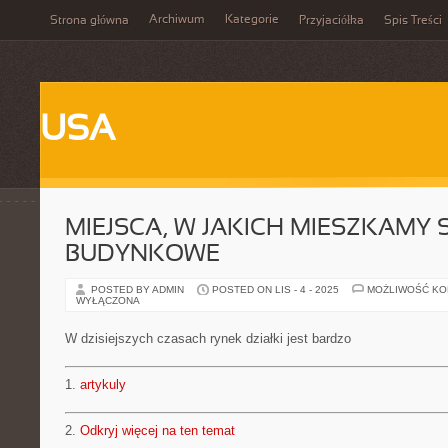
Archiwum
Kategorie
Strona główna
Przyjaciółka
Spis Treści
USA
MIEJSCA, W JAKICH MIESZKAMY S
BUDYNKOWE
POSTED BY ADMIN
POSTED ON LIS - 4 - 2025
MOŻLIWOŚĆ K
WYŁĄCZONA
W dzisiejszych czasach rynek działki jest bardzo
1.
artykuly
2.
Odkryj więcej na ten temat