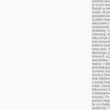
centrum wsze
to w tym ws
Budzik w tel
media. W pra
powiadomieni
szybkie news
wieczorem c
rozproszony 
fanaberią – 
informacji, 
kilka minut 
rytm koncent
krótkich bod
nowy post. S
dłuższego z
stronach, a p
niemożliwa.
reakcji – od
przeskakuje
rzucenia sma
raczej o świ
brak telefon
z social med
maila. Zamia
kilka minut 
scrollowania
muzyka. Po k
poziom niepo
by co chwilę
wydarzyło”. 