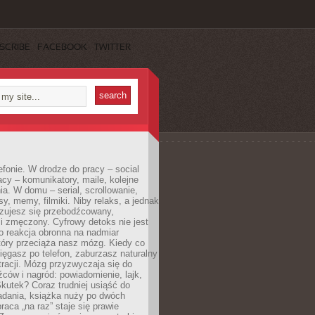
SCRIBE
FACEBOOK
TWITTER
efonie. W drodze do pracy – social
cy – komunikatory, maile, kolejne
a. W domu – serial, scrollowanie,
y, memy, filmiki. Niby relaks, a jednak
zujesz się przebodźcowany,
i zmęczony. Cyfrowy detoks nie jest
to reakcja obronna na nadmiar
który przeciąża nasz mózg. Kiedy co
sięgasz po telefon, zaburzasz naturalny
racji. Mózg przyzwyczaja się do
źców i nagród: powiadomienie, lajk,
kutek? Coraz trudniej usiąść do
adania, książka nuży po dwóch
raca „na raz” staje się prawie