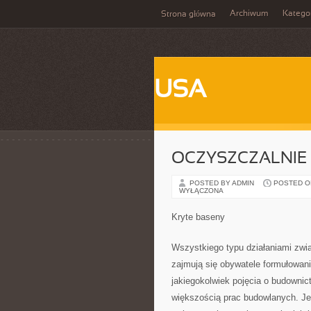
Archiwum
Katego
Strona główna
USA
OCZYSZCZALNIE
POSTED BY ADMIN
POSTED ON 
WYŁĄCZONA
Kryte baseny
Wszystkiego typu działaniami zw
zajmują się obywatele formułowan
jakiegokolwiek pojęcia o budownic
większością prac budowlanych. Je