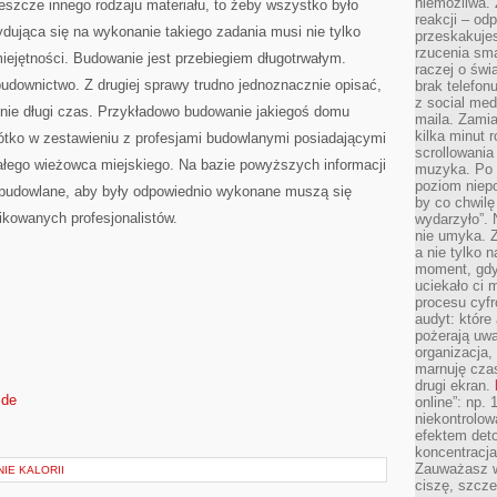
niemożliwa.
eszcze innego rodzaju materiału, to żeby wszystko było
reakcji – od
ująca się na wykonanie takiego zadania musi nie tylko
przeskakuje
rzucenia sma
miejętności. Budowanie jest przebiegiem długotrwałym.
raczej o świ
 budownictwo. Z drugiej sprawy trudno jednoznacznie opisać,
brak telefon
z social med
nie długi czas. Przykładowo budowanie jakiegoś domu
maila. Zamia
kilka minut 
rótko w zestawieniu z profesjami budowlanymi posiadającymi
scrollowania
załego wieżowca miejskiego. Na bazie powyższych informacji
muzyka. Po k
poziom niepo
 budowlane, aby były odpowiednio wykonane muszą się
by co chwilę
ikowanych profesjonalistów.
wydarzyło”. 
nie umyka. Z
a nie tylko 
moment, gdy
uciekało ci
procesu cyfr
audyt: które 
pożerają uw
organizacja,
marnuję cza
drugi ekran.
.de
online”: np.
niekontrolo
efektem deto
koncentracja
Zauważasz w
NIE KALORII
ciszę, szcze