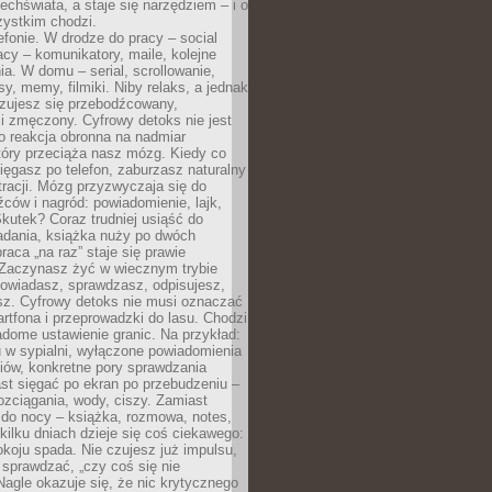
chświata, a staje się narzędziem – i o
zystkim chodzi.
efonie. W drodze do pracy – social
cy – komunikatory, maile, kolejne
a. W domu – serial, scrollowanie,
y, memy, filmiki. Niby relaks, a jednak
zujesz się przebodźcowany,
i zmęczony. Cyfrowy detoks nie jest
to reakcja obronna na nadmiar
który przeciąża nasz mózg. Kiedy co
sięgasz po telefon, zaburzasz naturalny
racji. Mózg przyzwyczaja się do
źców i nagród: powiadomienie, lajk,
kutek? Coraz trudniej usiąść do
adania, książka nuży po dwóch
raca „na raz” staje się prawie
 Zaczynasz żyć w wiecznym trybie
powiadasz, sprawdzasz, odpisujesz,
sz. Cyfrowy detoks nie musi oznaczać
rtfona i przeprowadzki do lasu. Chodzi
adome ustawienie granic. Na przykład:
u w sypialni, wyłączone powiadomienia
iów, konkretne pory sprawdzania
st sięgać po ekran po przebudzeniu –
rozciągania, wody, ciszy. Zamiast
 do nocy – książka, rozmowa, notes,
ilku dniach dzieje się coś ciekawego:
koju spada. Nie czujesz już impulsu,
 sprawdzać, „czy coś się nie
Nagle okazuje się, że nic krytycznego