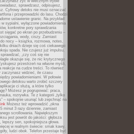
 Zaczynasz żyć w wiecznym trybie
powiadasz, sprawdzasz, odpisujesz,
sz. Cyfrowy detoks nie musi oznaczać
rtfona i przeprowadzki do lasu. Chodzi
adome ustawienie granic. Na przykład:
u w sypialni, wyłączone powiadomienia
iów, konkretne pory sprawdzania
st sięgać po ekran po przebudzeniu –
rozciągania, wody, ciszy. Zamiast
 do nocy – książka, rozmowa, notes,
ilku dniach dzieje się coś ciekawego:
koju spada. Nie czujesz już impulsu,
 sprawdzać, „czy coś się nie
Nagle okazuje się, że nic krytycznego
yskujesz przestrzeń na własne myśli,
na reakcje na cudze treści. To również
 zaczynasz widzieć, ile czasu
 między powiadomieniami. W połowie
owego detoksu warto zrobić szczery
aplikacje ci służą, a które tylko
agę? Możesz je pogrupować: praca,
 nauka, rozrywka. Te z kategorii „tylko
s” – spokojnie usunąć lub zepchnąć na
link
Możesz też wprowadzić „okna
 15 minut 3 razy dziennie, zamiast
wanego scrollowania. Największym
ksu jest powrót do jakości: głębsza
, lepszy sen, spokojniejsza głowa.
ięcej w realnym świecie: smak kawy,
góły, ludzi obok. Telefon przestaje być