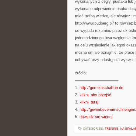
wykonanych z cegły, pustaka lub j
wykonane odpowiednio osoba decyd
mieć trafną wiedzę, ale również u
http://www.budberg.pl/ to również
co wypada rozumieć przez określe
jednorodzinnego trwa względnie k
na celu wzniesienie jakiegoś oka
można śmiało oznajmić, że prace
odbywać przy udostępnia wykwalif
źródło:
———————————
1.
http://gemeinschaffen.de
2.
kliknij aby przejść
3.
kliknij tutaj
4.
http://gewerbeverein-schliengen
5.
dowiedz się więcej
CATEGORIES:
TRENINGI NA SPALA