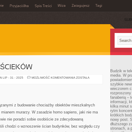
rie
Wiza
Zatagujesz
Tagi
Przyjaciółka
Spis Treści
SUB
 ŚCIEKÓW
Budzik w tel
media. W pra
OCZYSZCZALNIE
LIP - 31 - 2025
MOŻLIWOŚĆ KOMENTOWANIA
ZOSTAŁA
powiadomieni
ŚCIEKÓW
szybkie news
wieczorem c
rozproszony 
fanaberią – 
informacji, 
iązanymi z budowanie chociażby obiektów mieszkalnych
kilka minut 
rytm koncent
i mianem murarzy. W zasadzie homo sapiens, jaki nie ma
krótkich bod
twie nie poradzi sobie osobiście ze zdecydowaną
nowy post. S
dłuższego z
śli chodzi o wznoszenie ścian budynków, bez względu czy
stronach, a p