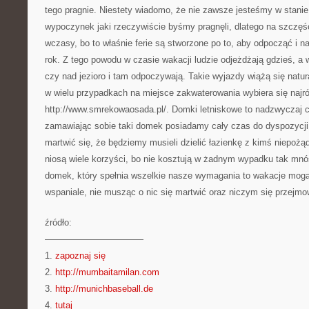
tego pragnie. Niestety wiadomo, że nie zawsze jesteśmy w stanie 
wypoczynek jaki rzeczywiście byśmy pragnęli, dlatego na szczę
wczasy, bo to właśnie ferie są stworzone po to, aby odpocząć i na
rok. Z tego powodu w czasie wakacji ludzie odjeżdżają gdzieś, a
czy nad jezioro i tam odpoczywają. Takie wyjazdy wiążą się natu
w wielu przypadkach na miejsce zakwaterowania wybiera się najró
http://www.smrekowaosada.pl/. Domki letniskowe to nadzwyczaj c
zamawiając sobie taki domek posiadamy cały czas do dyspozycji
martwić się, że będziemy musieli dzielić łazienkę z kimś niepoż
niosą wiele korzyści, bo nie kosztują w żadnym wypadku tak mnó
domek, który spełnia wszelkie nasze wymagania to wakacje mogą
wspaniale, nie musząc o nic się martwić oraz niczym się przejmo
źródło:
———————————
1.
zapoznaj się
2.
http://mumbaitamilan.com
3.
http://munichbaseball.de
4.
tutaj