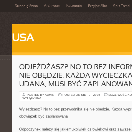
Archiwum
Kategorie
Strona główna
Przyjaciółka
Spis Treści
USA
ODJEŻDŻASZ? NO TO BEZ INFOR
NIE OBĘDZIE. KAŻDA WYCIECZKA
UDANA, MUSI BYĆ ZAPLANOWA
POSTED BY ADMIN
POSTED ON SIE - 9 - 2025
MOŻLIWOŚĆ K
WYŁĄCZONA
Wyjeżdżasz? No to bez przewodnika się nie obędzie. Każda wypr
obowiązek być zaplanowana
Odpoczynek należy się jakiemukolwiek człowiekowi oraz zawsze, 