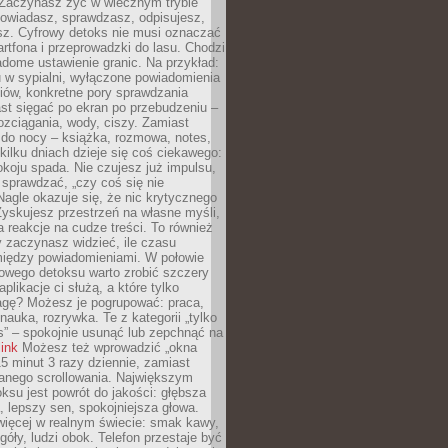
 Zaczynasz żyć w wiecznym trybie
powiadasz, sprawdzasz, odpisujesz,
sz. Cyfrowy detoks nie musi oznaczać
rtfona i przeprowadzki do lasu. Chodzi
adome ustawienie granic. Na przykład:
u w sypialni, wyłączone powiadomienia
iów, konkretne pory sprawdzania
st sięgać po ekran po przebudzeniu –
rozciągania, wody, ciszy. Zamiast
 do nocy – książka, rozmowa, notes,
ilku dniach dzieje się coś ciekawego:
koju spada. Nie czujesz już impulsu,
 sprawdzać, „czy coś się nie
Nagle okazuje się, że nic krytycznego
yskujesz przestrzeń na własne myśli,
na reakcje na cudze treści. To również
 zaczynasz widzieć, ile czasu
 między powiadomieniami. W połowie
owego detoksu warto zrobić szczery
aplikacje ci służą, a które tylko
agę? Możesz je pogrupować: praca,
 nauka, rozrywka. Te z kategorii „tylko
s” – spokojnie usunąć lub zepchnąć na
link
Możesz też wprowadzić „okna
 15 minut 3 razy dziennie, zamiast
wanego scrollowania. Największym
ksu jest powrót do jakości: głębsza
, lepszy sen, spokojniejsza głowa.
ięcej w realnym świecie: smak kawy,
góły, ludzi obok. Telefon przestaje być