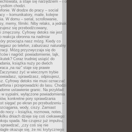
chświata, a staje się narzędziem – i o
zystkim chodzi.
efonie. W drodze do pracy – social
cy – komunikatory, maile, kolejne
a. W domu – serial, scrollowanie,
y, memy, filmiki. Niby relaks, a jednak
zujesz się przebodźcowany,
i zmęczony. Cyfrowy detoks nie jest
to reakcja obronna na nadmiar
który przeciąża nasz mózg. Kiedy co
sięgasz po telefon, zaburzasz naturalny
racji. Mózg przyzwyczaja się do
źców i nagród: powiadomienie, lajk,
kutek? Coraz trudniej usiąść do
adania, książka nuży po dwóch
raca „na raz” staje się prawie
 Zaczynasz żyć w wiecznym trybie
powiadasz, sprawdzasz, odpisujesz,
sz. Cyfrowy detoks nie musi oznaczać
rtfona i przeprowadzki do lasu. Chodzi
adome ustawienie granic. Na przykład:
u w sypialni, wyłączone powiadomienia
iów, konkretne pory sprawdzania
st sięgać po ekran po przebudzeniu –
rozciągania, wody, ciszy. Zamiast
 do nocy – książka, rozmowa, notes,
ilku dniach dzieje się coś ciekawego:
koju spada. Nie czujesz już impulsu,
 sprawdzać, „czy coś się nie
Nagle okazuje się, że nic krytycznego