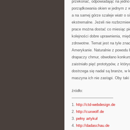
przekonać, odpowiadając na jedno
porządkowania okien w jednym z 
a na samej górze szaleje wiatr o s
ekstremalne. Jeżeli nie rozbrzmie
prace można dostać co miesiąc pię
kolejności dobre uprawnienia, międ
zdrowotne. Temat jest na tyle zna
Amerykanie. Naturalnie z powodu 
drapaczy chmur, obwołano konkurs 
zaistniało pięć prototypów, z któr
dostrzega się nadal są branże, w 
maszyna ich nie zastąpi. Oby taki 
źródło:
———————————
1.
http://ctd-webdesign.de
2.
http://cuxwolf.de
3.
pełny artykuł
4.
http://dadaschau.de