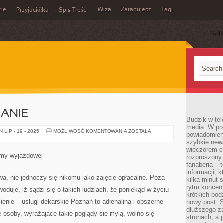
rie
Wiza
Zatagujesz
Tagi
Przyjaciółka
Spis Treści
SUB
ANIE
Budzik w tel
media. W pra
OZDOBIĆ
LIP - 19 - 2025
MOŻLIWOŚĆ KOMENTOWANIA
ZOSTAŁA
powiadomieni
MIESZKANIE
szybkie news
wieczorem c
my wyjazdowej
rozproszony 
fanaberią – 
informacji, 
wa, nie jednoczy się nikomu jako zajęcie opłacalne. Poza
kilka minut 
rytm koncent
oduje, iż sądzi się o takich ludziach, że poniekąd w życiu
krótkich bod
ienie – usługi dekarskie Poznań to adrenalina i obszerne
nowy post. S
dłuższego z
e osoby, wyrażające takie poglądy się mylą, wolno się
stronach, a p