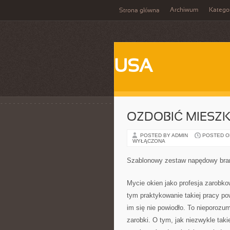
Archiwum
Katego
Strona główna
USA
OZDOBIĆ MIESZK
POSTED BY ADMIN
POSTED ON 
WYŁĄCZONA
Szablonowy zestaw napędowy bra
Mycie okien jako profesja zarobko
tym praktykowanie takiej pracy pow
im się nie powiodło. To nieporozum
zarobki. O tym, jak niezwykle taki