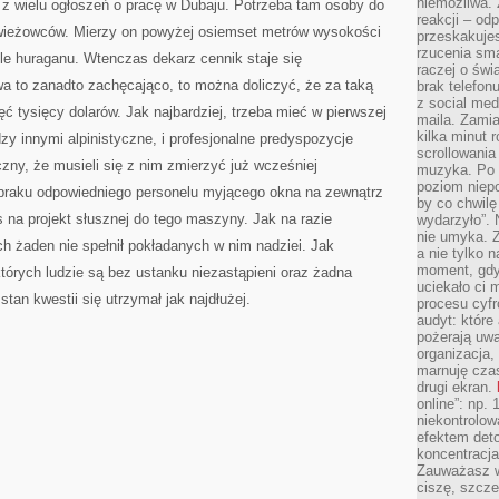
niemożliwa.
 z wielu ogłoszeń o pracę w Dubaju. Potrzeba tam osoby do
reakcji – od
wieżowców. Mierzy on powyżej osiemset metrów wysokości
przeskakuje
rzucenia sma
ile huraganu. Wtenczas dekarz cennik staje się
raczej o świ
wa to zanadto zachęcająco, to można doliczyć, że za taką
brak telefon
z social med
ć tysięcy dolarów. Jak najbardziej, trzeba mieć w pierwszej
maila. Zamia
kilka minut 
zy innymi alpinistyczne, i profesjonalne predyspozycje
scrollowania
czny, że musieli się z nim zmierzyć już wcześniej
muzyka. Po k
poziom niepo
braku odpowiedniego personelu myjącego okna na zewnątrz
by co chwilę
na projekt słusznej do tego maszyny. Jak na razie
wydarzyło”. 
nie umyka. Z
ych żaden nie spełnił pokładanych w nim nadziei. Jak
a nie tylko 
moment, gdy
których ludzie są bez ustanku niezastąpieni oraz żadna
uciekało ci
stan kwestii się utrzymał jak najdłużej.
procesu cyfr
audyt: które 
pożerają uw
organizacja,
marnuję cza
drugi ekran.
online”: np.
niekontrolo
efektem deto
koncentracja
Zauważasz w
ciszę, szcze