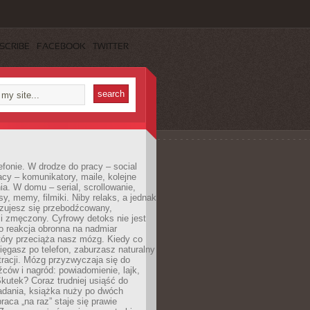
SCRIBE
FACEBOOK
TWITTER
efonie. W drodze do pracy – social
cy – komunikatory, maile, kolejne
a. W domu – serial, scrollowanie,
y, memy, filmiki. Niby relaks, a jednak
zujesz się przebodźcowany,
i zmęczony. Cyfrowy detoks nie jest
to reakcja obronna na nadmiar
który przeciąża nasz mózg. Kiedy co
sięgasz po telefon, zaburzasz naturalny
racji. Mózg przyzwyczaja się do
źców i nagród: powiadomienie, lajk,
kutek? Coraz trudniej usiąść do
adania, książka nuży po dwóch
raca „na raz” staje się prawie