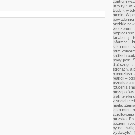
centrum wsze
to w tym ws
Budzik w tel
media. W pra
powiadomieni
szybkie news
wieczorem c
rozproszony 
fanaberią – 
informacji, 
kilka minut 
rytm koncent
krótkich bod
nowy post. S
dłuższego z
stronach, a p
niemożliwa.
reakcji – od
przeskakuje
rzucenia sma
raczej o świ
brak telefon
z social med
maila. Zamia
kilka minut 
scrollowania
muzyka. Po k
poziom niepo
by co chwilę
wydarzyło”. 