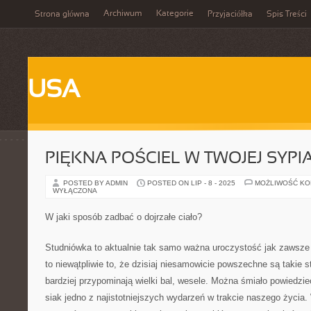
Archiwum
Kategorie
Strona główna
Przyjaciółka
Spis Treści
USA
PIĘKNA POŚCIEL W TWOJEJ SYPI
POSTED BY ADMIN
POSTED ON LIP - 8 - 2025
MOŻLIWOŚĆ K
WYŁĄCZONA
W jaki sposób zadbać o dojrzałe ciało?
Studniówka to aktualnie tak samo ważna uroczystość jak zawsze –
to niewątpliwie to, że dzisiaj niesamowicie powszechne są takie s
bardziej przypominają wielki bal, wesele. Można śmiało powiedzie
siak jedno z najistotniejszych wydarzeń w trakcie naszego życia. 