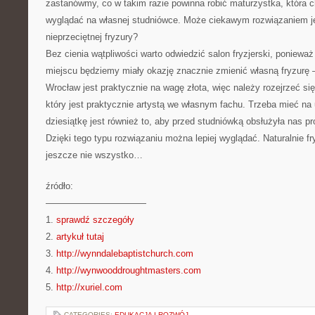
zastanówmy, co w takim razie powinna robić maturzystka, która ch
wyglądać na własnej studniówce. Może ciekawym rozwiązaniem je
nieprzeciętnej fryzury?
Bez cienia wątpliwości warto odwiedzić salon fryzjerski, poniewa
miejscu będziemy miały okazję znacznie zmienić własną fryzurę –
Wrocław jest praktycznie na wagę złota, więc należy rozejrzeć się
który jest praktycznie artystą we własnym fachu. Trzeba mieć na
dziesiątkę jest również to, aby przed studniówką obsłużyła nas p
Dzięki tego typu rozwiązaniu można lepiej wyglądać. Naturalnie f
jeszcze nie wszystko…
źródło:
———————————
1.
sprawdź szczegóły
2.
artykuł tutaj
3.
http://wynndalebaptistchurch.com
4.
http://wynwooddroughtmasters.com
5.
http://xuriel.com
CATEGORIES:
EDUKACJA I ROZWÓJ