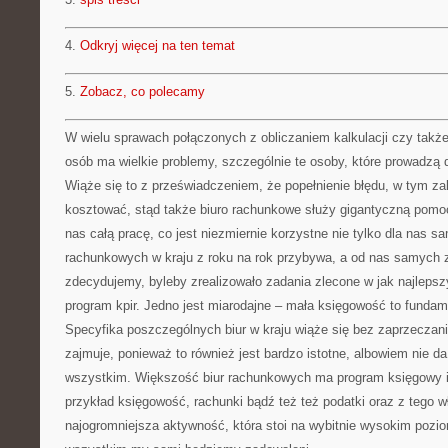
4.
Odkryj więcej na ten temat
5.
Zobacz, co polecamy
W wielu sprawach połączonych z obliczaniem kalkulacji czy tak
osób ma wielkie problemy, szczególnie te osoby, które prowadzą 
Wiąże się to z przeświadczeniem, że popełnienie błędu, w tym 
kosztować, stąd także biuro rachunkowe służy gigantyczną pomo
nas całą pracę, co jest niezmiernie korzystne nie tylko dla nas sa
rachunkowych w kraju z roku na rok przybywa, a od nas samych za
zdecydujemy, byleby zrealizowało zadania zlecone w jak najlep
program kpir. Jedno jest miarodajne – mała księgowość to fundam
Specyfika poszczególnych biur w kraju wiąże się bez zaprzeczania
zajmuje, ponieważ to również jest bardzo istotne, albowiem nie d
wszystkim. Większość biur rachunkowych ma program księgowy i 
przykład księgowość, rachunki bądź też też podatki oraz z tego 
najogromniejsza aktywność, która stoi na wybitnie wysokim pozi