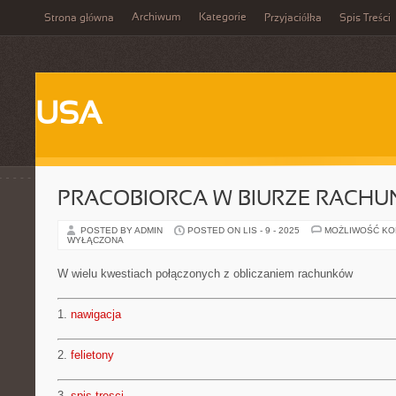
Archiwum
Kategorie
Strona główna
Przyjaciółka
Spis Treści
USA
PRACOBIORCA W BIURZE RACH
POSTED BY ADMIN
POSTED ON LIS - 9 - 2025
MOŻLIWOŚĆ K
WYŁĄCZONA
W wielu kwestiach połączonych z obliczaniem rachunków
1.
nawigacja
2.
felietony
3.
spis tresci