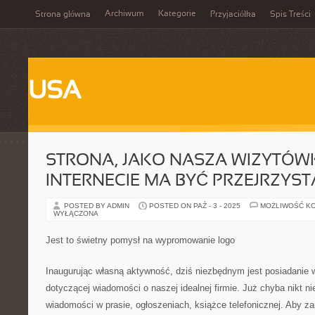
Archiwum
Kategorie
Strona główna
Przyjaciółka
Spis Treści
USA
STRONA, JAKO NASZA WIZYTÓW
INTERNECIE MA BYĆ PRZEJRZYST
POSTED BY ADMIN
POSTED ON PAŹ - 3 - 2025
MOŻLIWOŚĆ K
WYŁĄCZONA
Jest to świetny pomysł na wypromowanie logo
Inaugurując własną aktywność, dziś niezbędnym jest posiadanie w
dotyczącej wiadomości o naszej idealnej firmie. Już chyba nikt n
wiadomości w prasie, ogłoszeniach, książce telefonicznej. Aby za