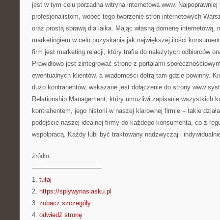
jest w tym celu porządna witryna internetowa www. Najpoprawniej
profesjonalistom, wobec tego tworzenie stron internetowych Wars
oraz prostą sprawą dla laika. Mając własną domenę internetową,
marketingiem w celu pozyskania jak największej ilości konsumen
firm jest marketing relacji, który trafia do należytych odbiorców o
Prawidłowo jest zintegrować stronę z portalami społecznościowymi
ewentualnych klientów, a wiadomości dotrą tam gdzie powinny. K
dużo kontrahentów, wskazane jest dołączenie do strony www s
Relationship Management, który umożliwi zapisanie wszystkich 
kontrahentem, jego historii w naszej klarownej firmie – takie dzia
podejście naszej idealnej firmy do każdego konsumenta, co z regu
współpracą. Każdy lubi być traktowany nadzwyczaj i indywidualni
źródło:
———————————
1.
tutaj
2.
https://splywynaslasku.pl
3.
zobacz szczegóły
4.
odwiedź stronę