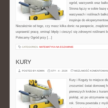
ogród, warzywnik oraz balk
Strona łączy w sobie bazę 
warzywach i roślinach balk
inspiruje do eksperymentow
Niezależnie od tego, czy masz kilka donic na parapecie, znajdzies
usprawnić pracę, ominąć błędy i cieszyć się zdrowymi roślinami 
Polecamy Ogród przy […]
CATEGORIES:
MATEMATYKA NA EGZAMINIE
KURY
POSTED BY ADMIN
STY - 4 - 2026
MOŻLIWOŚĆ KOMENTOWAN
Kury i Koguty to miejsce dl
zrozumieć świat domowej ho
pierwszych kroków z kuram
piskląt, aż po utrzymanie 
rok. Strona powstała z myśl