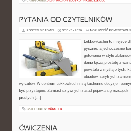
CATEGORIES:
ADAPTACJA W ŻŁOBKU I PRZEDSZKOLU
PYTANIA OD CZYTELNIKÓW
POSTED BY ADMIN
STY - 5 - 2026
MOŻLIWOŚĆ KOMENTOWAN
Lekkowkuchni to miejsce dl
pysznie, a jednocześnie ba
gotowaniu w stylu zbilans
dania łączą prostotę z war
powstała z myślą o tych, kt
obiadów, sprytnych zamien
wyrzutów. W centrum Lekkowkuchni są kuchenne decyzje i pomys
być przystępne. Zamiast sztywnych zasad pojawia się rozsądek: m
prostych […]
CATEGORIES:
MÜNSTER
ĆWICZENIA