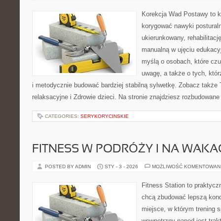
Korekcja Wad Postawy to ko
korygować nawyki postural
ukierunkowany, rehabilitację
manualną w ujęciu edukacy
myślą o osobach, które czuj
uwagę, a także o tych, któr
i metodycznie budować bardziej stabilną sylwetkę. Zobacz także 
relaksacyjne i Zdrowie dzieci. Na stronie znajdziesz rozbudowane
CATEGORIES:
SERYKORYCINSKIE
FITNESS W PODRÓŻY I NA WAKA
POSTED BY ADMIN
STY - 3 - 2026
MOŻLIWOŚĆ KOMENTOWAN
Fitness Station to praktycz
chcą zbudować lepszą kond
miejsce, w którym trening s
wewnętrzny napęd jest tra