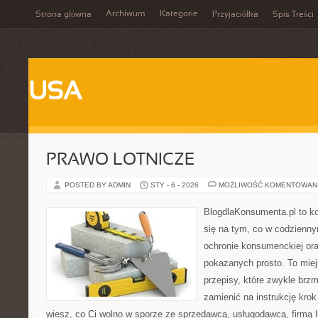
Archiwum
Kategorie
Strona główna
Przyjaciółka
Spis Treści
USA
PRAWO LOTNICZE
POSTED BY ADMIN
STY - 6 - 2026
MOŻLIWOŚĆ KOMENTOWAN
BlogdlaKonsumenta.pl to ko
się na tym, co w codziennym
ochronie konsumenckiej or
pokazanych prosto. To miej
przepisy, które zwykle brzm
zamienić na instrukcję krok
wiesz, co Ci wolno w sporze ze sprzedawcą, usługodawcą, firmą 