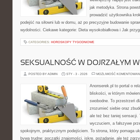
jak metodyka. Strona powst
prowadzić użytkownika krok
podejść na siłowni lub w domu, aż po precyzyjne budowanie spraw
wydolności. Ciekawe kategorie: Dieta wysokobiałkowa i Jak przy
CATEGORIES:
HOROSKOPY TYGODNIOWE
SEKSUALNOŚĆ W DOJRZAŁYM W
POSTED BY ADMIN
STY - 3 - 2026
MOŻLIWOŚĆ KOMENTOWAN
Anonserek.pl to portal o re
bliskości, w którym mówien
swobodne. To przestrzeń dl
zrozumieć siebie oraz zbu
ale też bez taniej sensacji.
wyczuciem, a fałszywe prz
spokojnym, praktycznym podejściem. To strona, który pomaga uk
bywa trudne: początki znajomości, iskrę, pożądanie, ale też zgrz