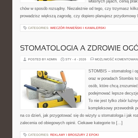
własnych jajach, cenią pra
chów w sposób rozsądny. Niezależnie od tego, czy trzymasz kilk
prowadzisz większą zagrodę, czy dopiero planujesz przydomowy k
CATEGORIES:
WIECZÓR PANIEŃSKI I KAWALERSKI
STOMATOLOGIA A ZDROWIE OG
POSTED BY ADMIN
STY - 4 - 2026
MOŻLIWOŚĆ KOMENTOWAN
STOMBIS – stomatolog i op
oraz w poradach Stombis to
osób, które chcą zrozumieć
podejmować lepsze decyzje
To nie jest tylko zbiór luź
kompleksowy przewodnik po
na co dzień, jak przygotować się do wizyty u stomatologa i jak r
zalecenia od obiegowych opinii. Ciekawe kategorie to […]
CATEGORIES:
REKLAMY I BROSZURY Z EPOKI