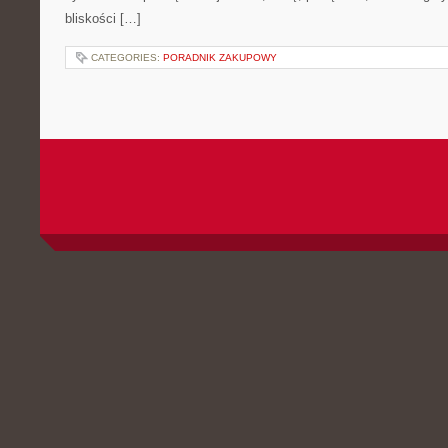
bliskości […]
CATEGORIES:
PORADNIK ZAKUPOWY