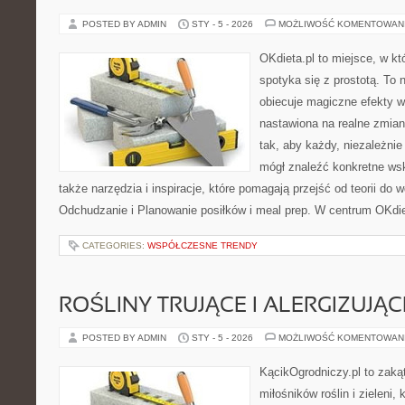
POSTED BY ADMIN
STY - 5 - 2026
MOŻLIWOŚĆ KOMENTOWAN
OKdieta.pl to miejsce, w k
spotyka się z prostotą. To n
obiecuje magiczne efekty w 
nastawiona na realne zmian
tak, aby każdy, niezależni
mógł znaleźć konkretne wsk
także narzędzia i inspiracje, które pomagają przejść od teorii do
Odchudzanie i Planowanie posiłków i meal prep. W centrum OKdie
CATEGORIES:
WSPÓŁCZESNE TRENDY
ROŚLINY TRUJĄCE I ALERGIZUJĄC
POSTED BY ADMIN
STY - 5 - 2026
MOŻLIWOŚĆ KOMENTOWAN
KącikOgrodniczy.pl to zaką
miłośników roślin i zieleni,