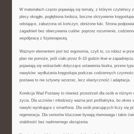
W materiałach często pojawiają się tematy, z którymi czytelnicy z
plecy okrągłe, pogłębiona lordoza, boczne skrzywienie kręgosłupa, 
odstające, zaburzona oś kończyn, obniżone łuki. Strona podpowia
zagadnień bez obiecywania cudów: poprzez rozumienie, codzien
współpracę z fizjoterapeutą.
Ważnym elementem jest też ergonomia, czyli to, co robisz w prz
plan nie pomoże, jeśli ciało przez 8–10 godzin tkwi w zapadnięciu
pojawiają się wskazówki dotyczące ustawienia biurka, przerw typu
nawyków: wydłużania kręgosłupa podczas codziennych czynności.
postawa to nie sztywny wzorzec, lecz elastyczność i adaptacja.
Korekcja Wad Postawy to również przestrzeń dla osób w różnym 
życia. Dla uczniów i młodzieży ważna jest profilaktyka, bo okres 
nawyki wynikające z smartfona. Dla osób pracujących liczy się p
regeneracja. Dla seniorów kluczowe bywają równowaga i takie ćwi
stabilność bez nadmiernego obciążenia.