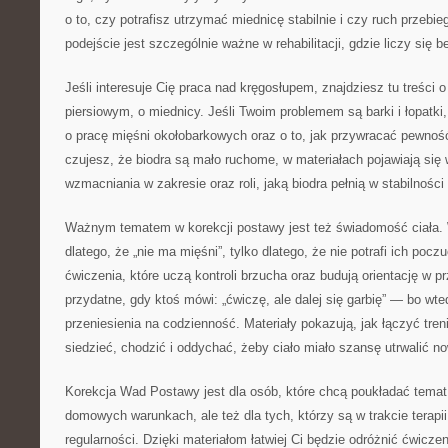
o to, czy potrafisz utrzymać miednicę stabilnie i czy ruch przebie
podejście jest szczególnie ważne w rehabilitacji, gdzie liczy się 
Jeśli interesuje Cię praca nad kręgosłupem, znajdziesz tu treści o
piersiowym, o miednicy. Jeśli Twoim problemem są barki i łopatki
o pracę mięśni okołobarkowych oraz o to, jak przywracać pewność
czujesz, że biodra są mało ruchome, w materiałach pojawiają si
wzmacniania w zakresie oraz roli, jaką biodra pełnią w stabilności
Ważnym tematem w korekcji postawy jest też świadomość ciała. 
dlatego, że „nie ma mięśni”, tylko dlatego, że nie potrafi ich pocz
ćwiczenia, które uczą kontroli brzucha oraz budują orientację w p
przydatne, gdy ktoś mówi: „ćwiczę, ale dalej się garbię” — bo wte
przeniesienia na codzienność. Materiały pokazują, jak łączyć tren
siedzieć, chodzić i oddychać, żeby ciało miało szansę utrwalić n
Korekcja Wad Postawy jest dla osób, które chcą poukładać temat reh
domowych warunkach, ale też dla tych, którzy są w trakcie terapii
regularności. Dzięki materiałom łatwiej Ci będzie odróżnić ćwicz