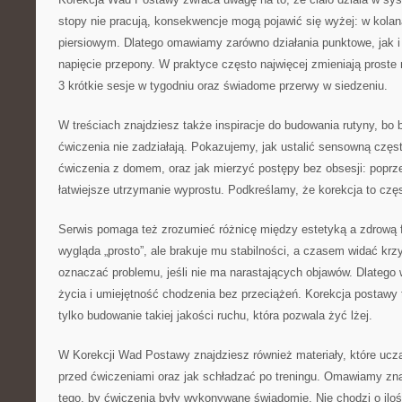
stopy nie pracują, konsekwencje mogą pojawić się wyżej: w kola
piersiowym. Dlatego omawiamy zarówno działania punktowe, jak i
napięcie przepony. W praktyce często najwięcej zmieniają proste 
3 krótkie sesje w tygodniu oraz świadome przerwy w siedzeniu.
W treściach znajdziesz także inspiracje do budowania rutyny, bo 
ćwiczenia nie zadziałają. Pokazujemy, jak ustalić sensowną częst
ćwiczenia z domem, oraz jak mierzyć postępy bez obsesji: poprz
łatwiejsze utrzymanie wyprostu. Podkreślamy, że korekcja to częs
Serwis pomaga też zrozumieć różnicę między estetyką a zdrową 
wygląda „prosto”, ale brakuje mu stabilności, a czasem widać krz
oznaczać problemu, jeśli nie ma narastających objawów. Dlatego w
życia i umiejętność chodzenia bez przeciążeń. Korekcja postawy t
tylko budowanie takiej jakości ruchu, która pozwala żyć lżej.
W Korekcji Wad Postawy znajdziesz również materiały, które uczą
przed ćwiczeniami oraz jak schładzać po treningu. Omawiamy zn
tego, by ćwiczenia były wykonywane świadomie. Nie chodzi o iloś