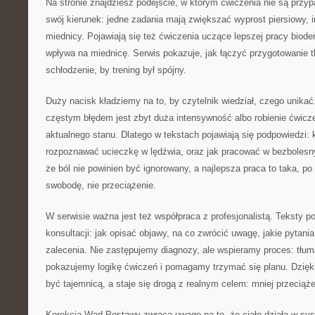
Na stronie znajdziesz podejście, w którym ćwiczenia nie są prz
swój kierunek: jedne zadania mają zwiększać wyprost piersiowy, i
miednicy. Pojawiają się też ćwiczenia uczące lepszej pracy bioder,
wpływa na miednicę. Serwis pokazuje, jak łączyć przygotowanie 
schłodzenie, by trening był spójny.
Duży nacisk kładziemy na to, by czytelnik wiedział, czego unikać
częstym błędem jest zbyt duża intensywność albo robienie ćwicze
aktualnego stanu. Dlatego w tekstach pojawiają się podpowiedzi: 
rozpoznawać ucieczkę w lędźwia, oraz jak pracować w bezboles
że ból nie powinien być ignorowany, a najlepsza praca to taka, po
swobodę, nie przeciążenie.
W serwisie ważna jest też współpraca z profesjonalistą. Teksty 
konsultacji: jak opisać objawy, na co zwrócić uwagę, jakie pytani
zalecenia. Nie zastępujemy diagnozy, ale wspieramy proces: tłu
pokazujemy logikę ćwiczeń i pomagamy trzymać się planu. Dzięki 
być tajemnicą, a staje się drogą z realnym celem: mniej przeciąż
Korekcja Wad Postawy zwraca uwagę na to, że ciało działa w sys