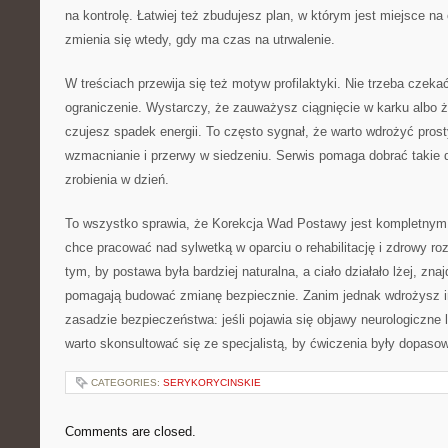
na kontrolę. Łatwiej też zbudujesz plan, w którym jest miejsce na
zmienia się wtedy, gdy ma czas na utrwalenie.
W treściach przewija się też motyw profilaktyki. Nie trzeba czeka
ograniczenie. Wystarczy, że zauważysz ciągnięcie w karku albo 
czujesz spadek energii. To często sygnał, że warto wdrożyć prosty
wzmacnianie i przerwy w siedzeniu. Serwis pomaga dobrać takie d
zrobienia w dzień.
To wszystko sprawia, że Korekcja Wad Postawy jest kompletnym
chce pracować nad sylwetką w oparciu o rehabilitację i zdrowy roz
tym, by postawa była bardziej naturalna, a ciało działało lżej, zna
pomagają budować zmianę bezpiecznie. Zanim jednak wdrożysz i
zasadzie bezpieczeństwa: jeśli pojawia się objawy neurologiczne 
warto skonsultować się ze specjalistą, by ćwiczenia były dopaso
CATEGORIES:
SERYKORYCINSKIE
Comments are closed.