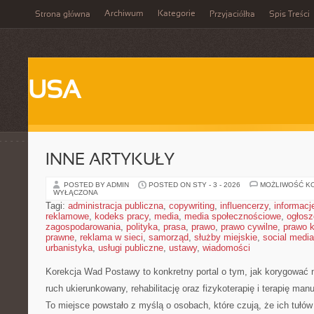
Archiwum
Kategorie
Strona główna
Przyjaciółka
Spis Treści
USA
INNE ARTYKUŁY
POSTED BY ADMIN
POSTED ON STY - 3 - 2026
MOŻLIWOŚĆ K
WYŁĄCZONA
Tagi:
administracja publiczna
,
copywriting
,
influencerzy
,
informacj
reklamowe
,
kodeks pracy
,
media
,
media społecznościowe
,
ogłosz
zagospodarowania
,
polityka
,
prasa
,
prawo
,
prawo cywilne
,
prawo 
prawne
,
reklama w sieci
,
samorząd
,
służby miejskie
,
social media
urbanistyka
,
usługi publiczne
,
ustawy
,
wiadomości
Korekcja Wad Postawy to konkretny portal o tym, jak korygować 
ruch ukierunkowany, rehabilitację oraz fizykoterapię i terapię ma
To miejsce powstało z myślą o osobach, które czują, że ich tułów