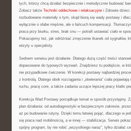
tych, którzy chcą działać bezpiecznie i metodycznie budować bard
Zobacz także
Techniki oddechowe i relaksacyjne
i Zdrowie dzieci.
rozbudowane materiały o tym, skąd biorą się wady postawy i dlac
wyłącznie o słabe mięśnie, ale o łańcuch kompensacji. Tłumacz
praca przy biurku, stres, brak snu — potrafi ustawiać ciało w spo
Pokazujemy też, jak odróżniać zmęczenie tkanek od sygnałów, kt
wizyty u specjalisty.
Sednem serwisu jest działanie. Dlatego dużą część treści stano
dopasowane do typowych wyzwań. Znajdziesz tu podejście, w któr
nie przypadkowe ćwiczenie. W korekcji postawy najbardziej proce
z kontrolą. Dlatego obok rozciągania i „otwierania” ciała pojawiają
ruchu, pracę core, a także zadania uczące lepszej pracy klatki pie
Korekcja Wad Postawy porządkuje temat w sposób przystępny. Z
plan działania: od autodiagnostyki w bezpiecznym zakresie, prz
aż po budowanie rutyny. Dzięki temu łatwiej pojąć, dlaczego w jedn
się praca nad mobilnością, a w innej — stabilizacja. Serwis pokaz
spójny program, by nie robić „wszystkiego naraz”, tylko działać c