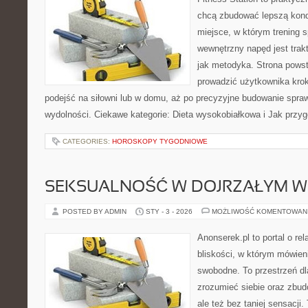
chcą zbudować lepszą kond
miejsce, w którym trening s
wewnętrzny napęd jest tra
jak metodyka. Strona powst
prowadzić użytkownika krok
podejść na siłowni lub w domu, aż po precyzyjne budowanie spraw
wydolności. Ciekawe kategorie: Dieta wysokobiałkowa i Jak przy
CATEGORIES:
HOROSKOPY TYGODNIOWE
SEKSUALNOŚĆ W DOJRZAŁYM W
POSTED BY ADMIN
STY - 3 - 2026
MOŻLIWOŚĆ KOMENTOWAN
Anonserek.pl to portal o re
bliskości, w którym mówien
swobodne. To przestrzeń dl
zrozumieć siebie oraz zbu
ale też bez taniej sensacji.