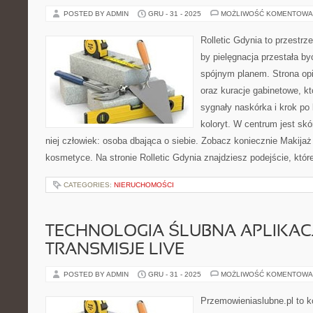
POSTED BY ADMIN
GRU - 31 - 2025
MOŻLIWOŚĆ KOMENTOWA
Rolletic Gdynia to przestrz
by pielęgnacja przestała by
spójnym planem. Strona opi
oraz kuracje gabinetowe, k
sygnały naskórka i krok po
koloryt. W centrum jest skó
niej człowiek: osoba dbająca o siebie. Zobacz koniecznie Makijaż 
kosmetyce. Na stronie Rolletic Gdynia znajdziesz podejście, któr
CATEGORIES:
NIERUCHOMOŚCI
TECHNOLOGIA ŚLUBNA APLIKACJ
TRANSMISJE LIVE
POSTED BY ADMIN
GRU - 31 - 2025
MOŻLIWOŚĆ KOMENTOWA
Przemowieniaslubne.pl to k