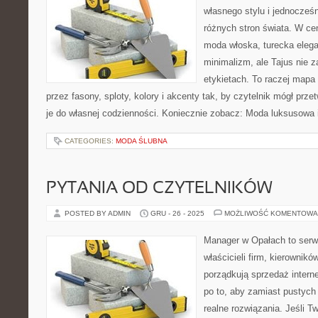
własnego stylu i jednocześ
różnych stron świata. W cen
moda włoska, turecka elega
minimalizm, ale Tajus nie 
etykietach. To raczej mapa i
przez fasony, sploty, kolory i akcenty tak, by czytelnik mógł prz
je do własnej codzienności. Koniecznie zobacz: Moda luksusowa 
CATEGORIES:
MODA ŚLUBNA
PYTANIA OD CZYTELNIKÓW
POSTED BY ADMIN
GRU - 26 - 2025
MOŻLIWOŚĆ KOMENTOWA
Manager w Opałach to serw
właścicieli firm, kierownikó
porządkują sprzedaż intern
po to, aby zamiast pustych 
realne rozwiązania. Jeśli Tw