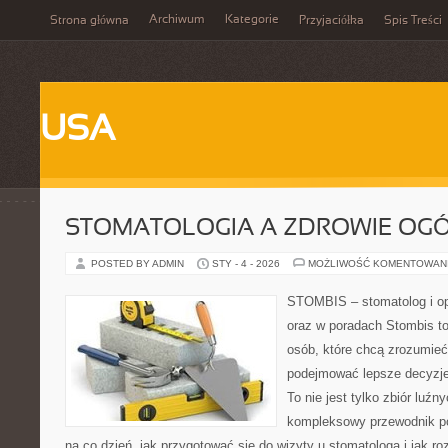
Archiwum
Kategorie
Strona główna
Przyjaciółka
Spis Treści
USA
STOMATOLOGIA A ZDROWIE OG
POSTED BY ADMIN
STY - 4 - 2026
MOŻLIWOŚĆ KOMENTOWAN
STOMBIS – stomatolog i op
oraz w poradach Stombis to
osób, które chcą zrozumieć
podejmować lepsze decyzje
To nie jest tylko zbiór luź
kompleksowy przewodnik po
na co dzień, jak przygotować się do wizyty u stomatologa i jak r