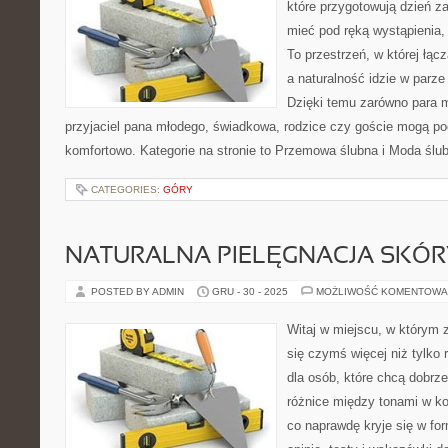
które przygotowują dzień za
mieć pod ręką wystąpienia, 
To przestrzeń, w której łącz
a naturalność idzie w parze
Dzięki temu zarówno para mł
przyjaciel pana młodego, świadkowa, rodzice czy goście mogą poc
komfortowo. Kategorie na stronie to Przemowa ślubna i Moda ślub
CATEGORIES:
GÓRY
NATURALNA PIELĘGNACJA SKÓR
POSTED BY ADMIN
GRU - 30 - 2025
MOŻLIWOŚĆ KOMENTOWA
Witaj w miejscu, w którym 
się czymś więcej niż tylko 
dla osób, które chcą dobrz
różnice między tonami w k
co naprawdę kryje się w for