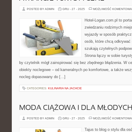
POSTED BY ADMIN
GRU - 27 - 2025
MOŻLIWOŚĆ KOMENTOWA
Hotel-Logan.com.pl to port
zwiedzaniu rodzimych miej
wyjazdy w sposób praktyczn
osób, które chcą odkrywać 
szukają czytelnych podpow
Strona łączy w sobie turyst
by czytelnik mógł zainspirować się bez zbędnego błądzenia. W ce
obiekty noclegowe – od kameralnych po komfortowe, a także ws
nocleg dopasowany do […]
CATEGORIES:
KULINARIA NA JACHCIE
MODA CIĄŻOWA I DLA MŁODYC
POSTED BY ADMIN
GRU - 27 - 2025
MOŻLIWOŚĆ KOMENTOWA
Tajus to blog o stylu dla o