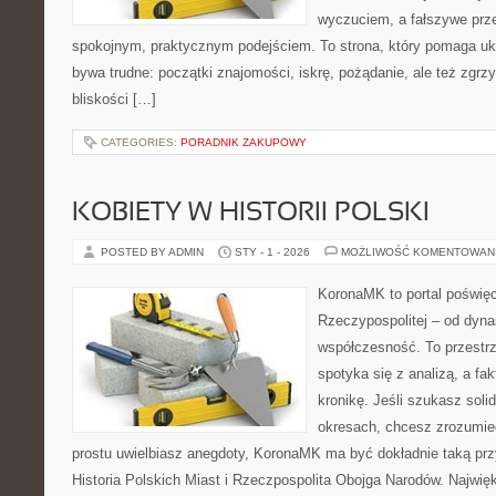
wyczuciem, a fałszywe prz
spokojnym, praktycznym podejściem. To strona, który pomaga uk
bywa trudne: początki znajomości, iskrę, pożądanie, ale też zgrz
bliskości […]
CATEGORIES:
PORADNIK ZAKUPOWY
KOBIETY W HISTORII POLSKI
POSTED BY ADMIN
STY - 1 - 2026
MOŻLIWOŚĆ KOMENTOWAN
KoronaMK to portal poświę
Rzeczypospolitej – od dynas
współczesność. To przestrz
spotyka się z analizą, a fak
kronikę. Jeśli szukasz sol
okresach, chcesz zrozumie
prostu uwielbiasz anegdoty, KoronaMK ma być dokładnie taką prz
Historia Polskich Miast i Rzeczpospolita Obojga Narodów. Największ