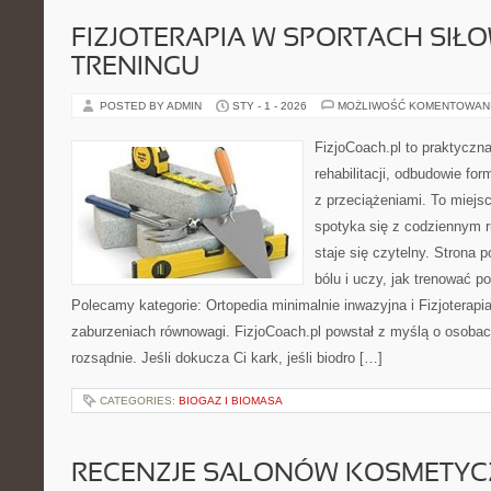
FIZJOTERAPIA W SPORTACH SIŁ
TRENINGU
POSTED BY ADMIN
STY - 1 - 2026
MOŻLIWOŚĆ KOMENTOWAN
FizjoCoach.pl to praktyczn
rehabilitacji, odbudowie f
z przeciążeniami. To miejs
spotyka się z codziennym ru
staje się czytelny. Stron
bólu i uczy, jak trenować 
Polecamy kategorie: Ortopedia minimalnie inwazyjna i Fizjoterapi
zaburzeniach równowagi. FizjoCoach.pl powstał z myślą o osobach
rozsądnie. Jeśli dokucza Ci kark, jeśli biodro […]
CATEGORIES:
BIOGAZ I BIOMASA
RECENZJE SALONÓW KOSMETY