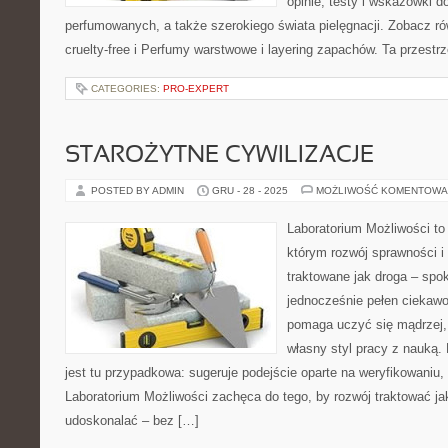
opinie, testy i wskazówki 
perfumowanych, a także szerokiego świata pielęgnacji. Zobacz r
cruelty-free i Perfumy warstwowe i layering zapachów. Ta przestr
CATEGORIES:
PRO-EXPERT
STAROŻYTNE CYWILIZACJE
POSTED BY ADMIN
GRU - 28 - 2025
MOŻLIWOŚĆ KOMENTOWA
Laboratorium Możliwości to 
którym rozwój sprawności i
traktowane jak droga – spo
jednocześnie pełen ciekawo
pomaga uczyć się mądrzej,
własny styl pracy z nauką.
jest tu przypadkowa: sugeruje podejście oparte na weryfikowaniu,
Laboratorium Możliwości zachęca do tego, by rozwój traktować j
udoskonalać – bez […]