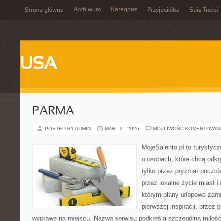
Archiwum
Kategorie
Strona główna
Przyjaciółka
Spis Treści
USA
PARMA
POSTED BY ADMIN
MAR - 2 - 2026
MOŻLIWOŚĆ KOMENTOWAN
MojeSalento.pl to turystyc
o osobach, które chcą odkr
tylko przez pryzmat pocztó
przez lokalne życie miast i
którym plany urlopowe zami
pierwszej inspiracji, przez
wyprawę na miejscu. Nazwa serwisu podkreśla szczególną miłość 