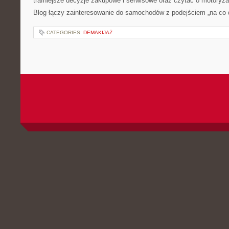
trafniejsze decyzje zakupowe i serwisowe oraz czytać o motoryza
Blog łączy zainteresowanie do samochodów z podejściem „na co dz
CATEGORIES:
DEMAKIJAŻ