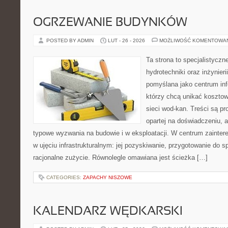
OGRZEWANIE BUDYNKÓW
POSTED BY ADMIN
LUT - 26 - 2026
MOŻLIWOŚĆ KOMENTOWA
Ta strona to specjalistyc
hydrotechniki oraz inżynieri
pomyślana jako centrum info
którzy chcą unikać koszto
sieci wod-kan. Treści są p
opartej na doświadczeniu, a
typowe wyzwania na budowie i w eksploatacji. W centrum zainter
w ujęciu infrastrukturalnym: jej pozyskiwanie, przygotowanie do s
racjonalne zużycie. Równolegle omawiana jest ścieżka […]
CATEGORIES:
ZAPACHY NISZOWE
KALENDARZ WĘDKARSKI