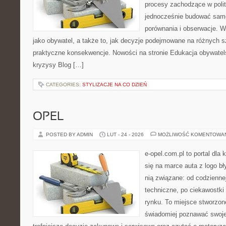
procesy zachodzące w polit
jednocześnie budować samo
porównania i obserwacje. W
jako obywatel, a także to, jak decyzje podejmowane na różnych s
praktyczne konsekwencje. Nowości na stronie Edukacja obywatelsk
kryzysy Blog […]
CATEGORIES:
STYLIZACJE NA CO DZIEŃ
OPEL
POSTED BY ADMIN
LUT - 24 - 2026
MOŻLIWOŚĆ KOMENTOWA
e-opel.com.pl to portal dla 
się na marce auta z logo b
nią związane: od codziennej
techniczne, po ciekawostki
rynku. To miejsce stworzon
świadomiej poznawać swoj