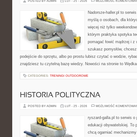
POSTED BY ADMIN
LUT - 25 - 2026
MOŻLIWOŚĆ KOMENTOWA
Nadorsze-haller.pl to serwi
myślą o osobach, dla który
więcej niż tylko weekendo
którym praktyka spotyka te
pomagać łowić mądrzej i z 
szukasz pomysłów, chcesz
podejście do sprzętu, albo po prostu lubisz czytać o wodzie, ryba
znajdziesz tu czytelną bazę wiedzy. Nowości na stronie to Wędk
CATEGORIES:
TRENINGI OUTDOOROWE
HISTORIA POLITYCZNA
POSTED BY ADMIN
LUT - 25 - 2026
MOŻLIWOŚĆ KOMENTOWA
ryszard-galla.pl to serwis o 
edukacji obywatelskiej. To 
chcą ogarniać mechanizmy p