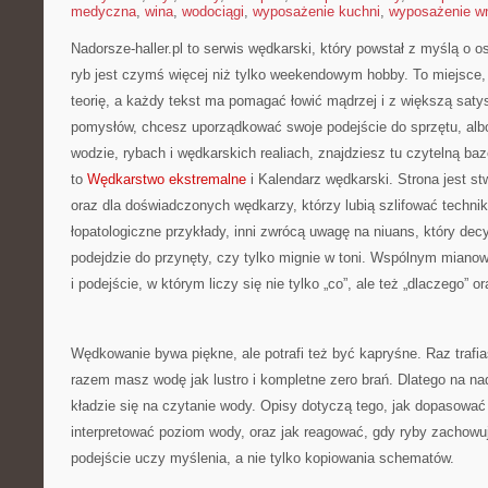
medyczna
,
wina
,
wodociągi
,
wyposażenie kuchni
,
wyposażenie wn
Nadorsze-haller.pl to serwis wędkarski, który powstał z myślą o o
ryb jest czymś więcej niż tylko weekendowym hobby. To miejsce,
teorię, a każdy tekst ma pomagać łowić mądrzej i z większą saty
pomysłów, chcesz uporządkować swoje podejście do sprzętu, albo
wodzie, rybach i wędkarskich realiach, znajdziesz tu czytelną ba
to
Wędkarstwo ekstremalne
i Kalendarz wędkarski. Strona jest s
oraz dla doświadczonych wędkarzy, którzy lubią szlifować technik
łopatologiczne przykłady, inni zwrócą uwagę na niuans, który dec
podejdzie do przynęty, czy tylko mignie w toni. Wspólnym mianow
i podejście, w którym liczy się nie tylko „co”, ale też „dlaczego” or
Wędkowanie bywa piękne, ale potrafi też być kapryśne. Raz trafi
razem masz wodę jak lustro i kompletne zero brań. Dlatego na nad
kładzie się na czytanie wody. Opisy dotyczą tego, jak dopasować 
interpretować poziom wody, oraz jak reagować, gdy ryby zachowuj
podejście uczy myślenia, a nie tylko kopiowania schematów.