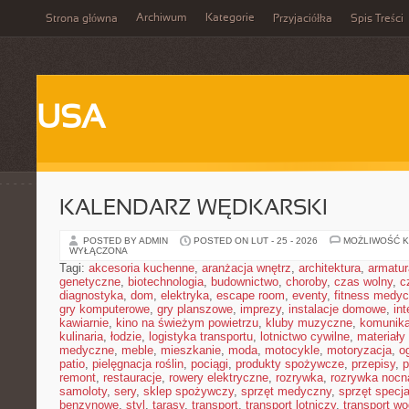
Archiwum
Kategorie
Strona główna
Przyjaciółka
Spis Treści
USA
KALENDARZ WĘDKARSKI
POSTED BY ADMIN
POSTED ON LUT - 25 - 2026
MOŻLIWOŚĆ 
WYŁĄCZONA
Tagi:
akcesoria kuchenne
,
aranżacja wnętrz
,
architektura
,
armatur
genetyczne
,
biotechnologia
,
budownictwo
,
choroby
,
czas wolny
,
c
diagnostyka
,
dom
,
elektryka
,
escape room
,
eventy
,
fitness medy
gry komputerowe
,
gry planszowe
,
imprezy
,
instalacje domowe
,
in
kawiarnie
,
kino na świeżym powietrzu
,
kluby muzyczne
,
komunika
kulinaria
,
łodzie
,
logistyka transportu
,
lotnictwo cywilne
,
materiały
medyczne
,
meble
,
mieszkanie
,
moda
,
motocykle
,
motoryzacja
,
o
patio
,
pielęgnacja roślin
,
pociągi
,
produkty spożywcze
,
przepisy
,
p
remont
,
restauracje
,
rowery elektryczne
,
rozrywka
,
rozrywka nocn
samoloty
,
sery
,
sklep spożywczy
,
sprzęt medyczny
,
sprzęt specja
benzynowe
,
styl
,
tarasy
,
transport
,
transport lotniczy
,
transport w