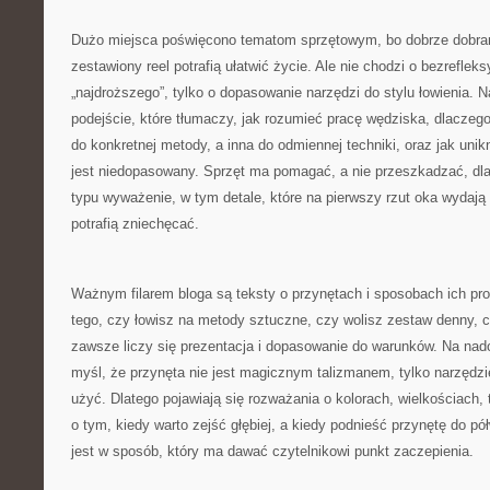
Dużo miejsca poświęcono tematom sprzętowym, bo dobrze dobran
zestawiony reel potrafią ułatwić życie. Ale nie chodzi o bezreflek
„najdroższego”, tylko o dopasowanie narzędzi do stylu łowienia. N
podejście, które tłumaczy, jak rozumieć pracę wędziska, dlaczego
do konkretnej metody, a inna do odmiennej techniki, oraz jak unik
jest niedopasowany. Sprzęt ma pomagać, a nie przeszkadzać, dlat
typu wyważenie, w tym detale, które na pierwszy rzut oka wydają 
potrafią zniechęcać.
Ważnym filarem bloga są teksty o przynętach i sposobach ich pr
tego, czy łowisz na metody sztuczne, czy wolisz zestaw denny, c
zawsze liczy się prezentacja i dopasowanie do warunków. Na nador
myśl, że przynęta nie jest magicznym talizmanem, tylko narzędzi
użyć. Dlatego pojawiają się rozważania o kolorach, wielkościach,
o tym, kiedy warto zejść głębiej, a kiedy podnieść przynętę do p
jest w sposób, który ma dawać czytelnikowi punkt zaczepienia.