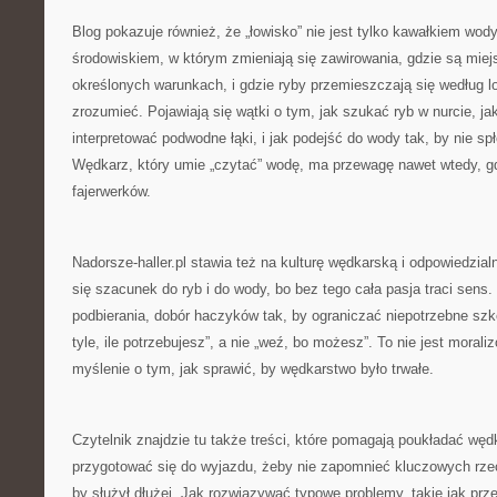
Blog pokazuje również, że „łowisko” nie jest tylko kawałkiem wo
środowiskiem, w którym zmieniają się zawirowania, gdzie są miejs
określonych warunkach, i gdzie ryby przemieszczają się według l
zrozumieć. Pojawiają się wątki o tym, jak szukać ryb w nurcie, ja
interpretować podwodne łąki, i jak podejść do wody tak, by nie s
Wędkarz, który umie „czytać” wodę, ma przewagę nawet wtedy, gd
fajerwerków.
Nadorsze-haller.pl stawia też na kulturę wędkarską i odpowiedzia
się szacunek do ryb i do wody, bo bez tego cała pasja traci sen
podbierania, dobór haczyków tak, by ograniczać niepotrzebne szko
tyle, ile potrzebujesz”, a nie „weź, bo możesz”. To nie jest morali
myślenie o tym, jak sprawić, by wędkarstwo było trwałe.
Czytelnik znajdzie tu także treści, które pomagają poukładać wę
przygotować się do wyjazdu, żeby nie zapomnieć kluczowych rzec
by służył dłużej. Jak rozwiązywać typowe problemy, takie jak prze