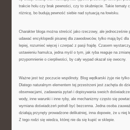
trakcie holu czy brak pewności, czy to skubnięcie. Takie tematy 
różnicę, bo budują pewność siebie nad sytuacją na łowisku.
Charakter bloga można streścić jako rzeczowy, ale jednocześnie 
udawać encyklopedii pisanej dla zawodowców, tylko mają być dla l
lepiej, rozumieć więcej i czerpać z pasji frajdę. Czasem wystarc
ustawieniu hamulca, jedna myśl o tym, jak ryba reaguje na zmian
przypomnienie o cierpliwości, by cały wypad okazał się owocny.
Ważne jest też poczucie wspólnoty. Blog wędkarski żyje nie tylko
Dlatego naturalnym elementem tej przestrzeni jest zachęta do dzi
obserwacjami, zadawania pytań i dopisywania swoich doświadcz
wody, inne warunki i inne ryby, ale mechanizmy często się powtar
wymiana doświadczeń potrafi być bezcenna. Jedna osoba zauważ
działają przynęty prowadzone delikatniej, inna dopowie, że u niej
Z tego rodzi się wiedza, której nie da się kupić w sklepie.