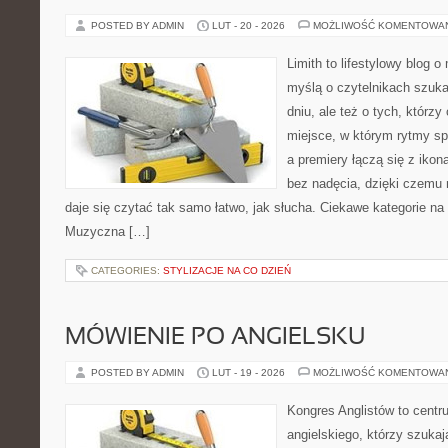
POSTED BY ADMIN
LUT - 20 - 2026
MOŻLIWOŚĆ KOMENTOWA
Limith to lifestylowy blog 
myślą o czytelnikach szuk
dniu, ale też o tych, którzy
miejsce, w którym rytmy sp
a premiery łączą się z iko
bez nadęcia, dzięki czemu m
daje się czytać tak samo łatwo, jak słucha. Ciekawe kategorie na 
Muzyczna […]
CATEGORIES:
STYLIZACJE NA CO DZIEŃ
MÓWIENIE PO ANGIELSKU
POSTED BY ADMIN
LUT - 19 - 2026
MOŻLIWOŚĆ KOMENTOWA
Kongres Anglistów to cent
angielskiego, którzy szuka