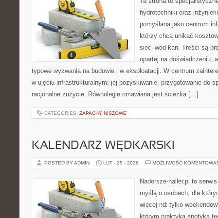
Ta strona to specjalistyc
hydrotechniki oraz inżynieri
pomyślana jako centrum info
którzy chcą unikać koszto
sieci wod-kan. Treści są p
opartej na doświadczeniu, a
typowe wyzwania na budowie i w eksploatacji. W centrum zainter
w ujęciu infrastrukturalnym: jej pozyskiwanie, przygotowanie do s
racjonalne zużycie. Równolegle omawiana jest ścieżka […]
CATEGORIES:
ZAPACHY NISZOWE
KALENDARZ WĘDKARSKI
POSTED BY ADMIN
LUT - 25 - 2026
MOŻLIWOŚĆ KOMENTOWA
Nadorsze-haller.pl to serwi
myślą o osobach, dla który
więcej niż tylko weekendo
którym praktyka spotyka te