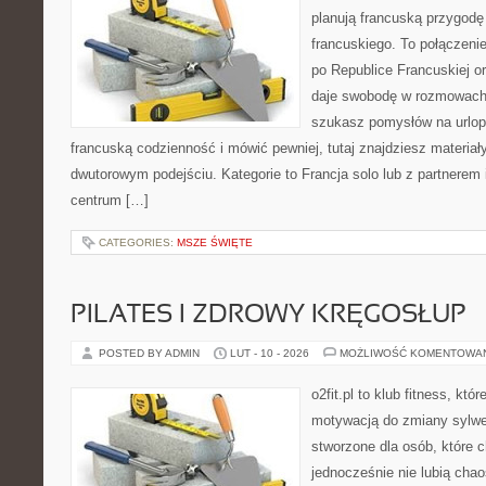
planują francuską przygodę
francuskiego. To połączeni
po Republice Francuskiej or
daje swobodę w rozmowach 
szukasz pomysłów na urlop
francuską codzienność i mówić pewniej, tutaj znajdziesz materia
dwutorowym podejściu. Kategorie to Francja solo lub z partnerem 
centrum […]
CATEGORIES:
MSZE ŚWIĘTE
PILATES I ZDROWY KRĘGOSŁUP
POSTED BY ADMIN
LUT - 10 - 2026
MOŻLIWOŚĆ KOMENTOWA
o2fit.pl to klub fitness, kt
motywacją do zmiany sylwetk
stworzone dla osób, które c
jednocześnie nie lubią chao