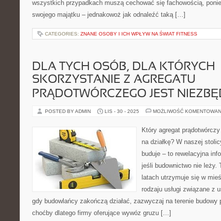
wszystkich przypadkach muszą cechować się fachowością, ponie
swojego majątku – jednakowoż jak odnaleźć taką […]
CATEGORIES:
ZNANE OSOBY I ICH WPŁYW NA ŚWIAT FITNESS
DLA TYCH OSÓB, DLA KTÓRYCH
SKORZYSTANIE Z AGREGATU
PRĄDOTWÓRCZEGO JEST NIEZB
POSTED BY ADMIN
LIS - 30 - 2025
MOŻLIWOŚĆ KOMENTOWAN
Który agregat prądotwórczy 
na działkę? W naszej stoli
buduje – to rewelacyjna inf
jeśli budownictwo nie leży. 
latach utrzymuje się w mie
rodzaju usługi związane z 
gdy budowlańcy zakończą działać, zazwyczaj na terenie budowy p
choćby dlatego firmy oferujące wywóz gruzu […]