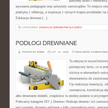
potrzeby dzieci i młodzieży
wyzwania pedagogów oraz priorytety samorządów. To miejsce stw
praktykę z refleksją, a inspiracje z różnych krajów przekładać na
Edukacja domowa […]
CATEGORIES:
EDUKACJA ZDROWOTNA DLA DZIECI
PODŁOGI DREWNIANE
POSTED BY ADMIN
LUT - 13 - 2026
MOŻLIWOŚĆ KOMENTOWA
Ta witryna to wszechstronn
poświęcony temu, co w prak
różnicę w elementach nośny
drewnianemu do zastosowań 
Cię realizacja inwestycji, o
zewnętrzna, konstrukcja d
albo drewniane dodatki, znajdziesz tu wiedzę podane w przystępn
Polecamy kategorie DIY z Drewna i Rodzaje drewna i ich zastos
jest surowiec drzewny widziane z kilku perspektyw naraz: wykon