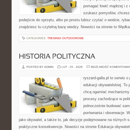
pomagać łowić mądrzej i z 
szukasz pomysłów, chcesz
podejście do sprzętu, albo po prostu lubisz czytać o wodzie, ryba
znajdziesz tu czytelną bazę wiedzy. Nowości na stronie to Wędk
CATEGORIES:
TRENINGI OUTDOOROWE
HISTORIA POLITYCZNA
POSTED BY ADMIN
LUT - 25 - 2026
MOŻLIWOŚĆ KOMENTOWA
ryszard-galla.pl to serwis o 
edukacji obywatelskiej. To 
chcą ogarniać mechanizmy p
procesy zachodzące w polit
jednocześnie budować samo
porównania i obserwacje. W
jako obywatel, a także to, jak decyzje podejmowane na różnych s
praktyczne konsekwencje. Nowości na stronie Edukacja obywatelsk