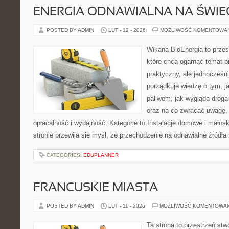
ENERGIA ODNAWIALNA NA ŚWIE
POSTED BY ADMIN
LUT - 12 - 2026
MOŻLIWOŚĆ KOMENTOWA
Wikana BioEnergia to przes
które chcą ogarnąć temat b
praktyczny, ale jednocześni
porządkuje wiedzę o tym, j
paliwem, jak wygląda droga 
oraz na co zwracać uwagę,
opłacalność i wydajność. Kategorie to Instalacje domowe i małosk
stronie przewija się myśl, że przechodzenie na odnawialne źródła 
CATEGORIES:
EDUPLANNER
FRANCUSKIE MIASTA
POSTED BY ADMIN
LUT - 11 - 2026
MOŻLIWOŚĆ KOMENTOWA
Ta strona to przestrzeń stw