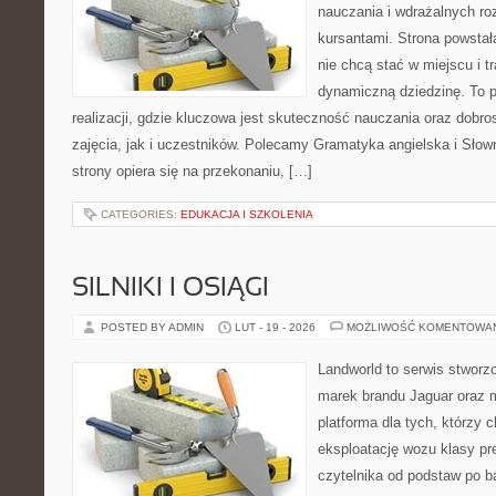
nauczania i wdrażalnych ro
kursantami. Strona powstał
nie chcą stać w miejscu i t
dynamiczną dziedzinę. To 
realizacji, gdzie kluczowa jest skuteczność nauczania oraz dob
zajęcia, jak i uczestników. Polecamy Gramatyka angielska i Słown
strony opiera się na przekonaniu, […]
CATEGORIES:
EDUKACJA I SZKOLENIA
SILNIKI I OSIĄGI
POSTED BY ADMIN
LUT - 19 - 2026
MOŻLIWOŚĆ KOMENTOWA
Landworld to serwis stworz
marek brandu Jaguar oraz m
platforma dla tych, którzy 
eksploatację wozu klasy pr
czytelnika od podstaw po b