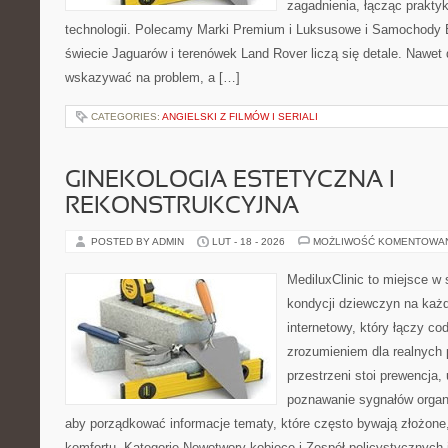
zagadnienia, łącząc prakty
technologii. Polecamy Marki Premium i Luksusowe i Samochody
świecie Jaguarów i terenówek Land Rover liczą się detale. Nawet 
wskazywać na problem, a […]
CATEGORIES:
ANGIELSKI Z FILMÓW I SERIALI
GINEKOLOGIA ESTETYCZNA I
REKONSTRUKCYJNA
POSTED BY ADMIN
LUT - 18 - 2026
MOŻLIWOŚĆ KOMENTOWA
MediluxClinic to miejsce w 
kondycji dziewczyn na każd
internetowy, który łączy c
zrozumieniem dla realnych 
przestrzeni stoi prewencja
poznawanie sygnałów organ
aby porządkować informacje tematy, które często bywają złożone
komfortu. Kategorie Nowotwory kobiece i Zespół policystycznych