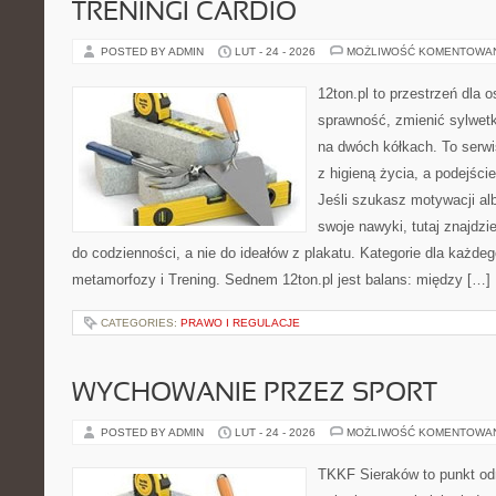
TRENINGI CARDIO
POSTED BY ADMIN
LUT - 24 - 2026
MOŻLIWOŚĆ KOMENTOWA
12ton.pl to przestrzeń dla 
sprawność, zmienić sylwetk
na dwóch kółkach. To serwis
z higieną życia, a podejście
Jeśli szukasz motywacji a
swoje nawyki, tutaj znajdz
do codzienności, a nie do ideałów z plakatu. Kategorie dla każdego
metamorfozy i Trening. Sednem 12ton.pl jest balans: między […]
CATEGORIES:
PRAWO I REGULACJE
WYCHOWANIE PRZEZ SPORT
POSTED BY ADMIN
LUT - 24 - 2026
MOŻLIWOŚĆ KOMENTOWA
TKKF Sieraków to punkt odn