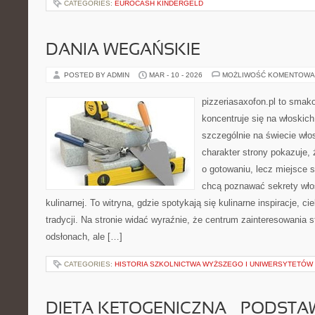
CATEGORIES:
EUROCASH KINDERGELD
DANIA WEGAŃSKIE
POSTED BY ADMIN
MAR - 10 - 2026
MOŻLIWOŚĆ KOMENTOWA
pizzeriasaxofon.pl to smakow
koncentruje się na włoskich
szczególnie na świecie wło
charakter strony pokazuje, ż
o gotowaniu, lecz miejsce s
chcą poznawać sekrety wło
kulinarnej. To witryna, gdzie spotykają się kulinarne inspiracje, c
tradycji. Na stronie widać wyraźnie, że centrum zainteresowania s
odsłonach, ale […]
CATEGORIES:
HISTORIA SZKOLNICTWA WYŻSZEGO I UNIWERSYTETÓW
DIETA KETOGENICZNA – PODSTA