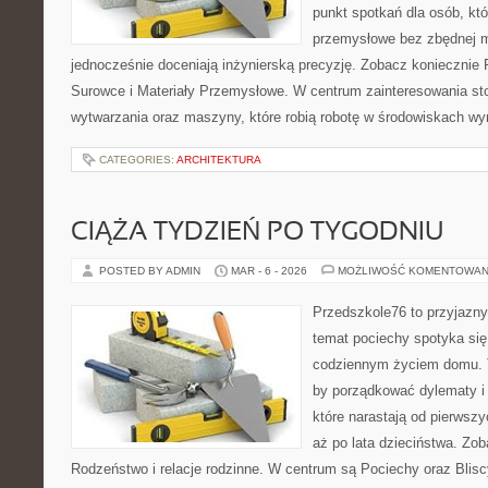
punkt spotkań dla osób, kt
przemysłowe bez zbędnej m
jednocześnie doceniają inżynierską precyzję. Zobacz konieczni
Surowce i Materiały Przemysłowe. W centrum zainteresowania st
wytwarzania oraz maszyny, które robią robotę w środowiskach w
CATEGORIES:
ARCHITEKTURA
CIĄŻA TYDZIEŃ PO TYGODNIU
POSTED BY ADMIN
MAR - 6 - 2026
MOŻLIWOŚĆ KOMENTOWAN
Przedszkole76 to przyjazny 
temat pociechy spotyka si
codziennym życiem domu. T
by porządkować dylematy i
które narastają od pierwszy
aż po lata dzieciństwa. Zob
Rodzeństwo i relacje rodzinne. W centrum są Pociechy oraz Bliscy,