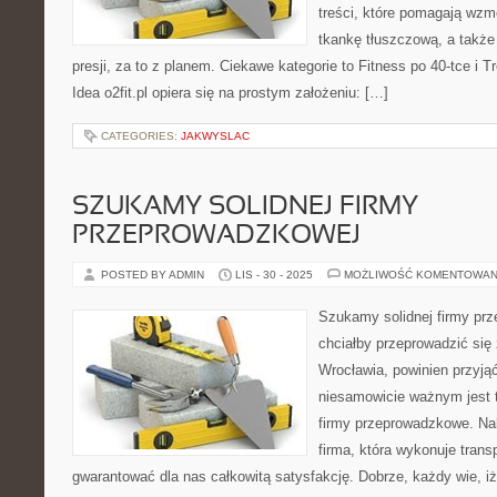
treści, które pomagają wzm
tkankę tłuszczową, a takż
presji, za to z planem. Ciekawe kategorie to Fitness po 40-tce i Tr
Idea o2fit.pl opiera się na prostym założeniu: […]
CATEGORIES:
JAKWYSLAC
SZUKAMY SOLIDNEJ FIRMY
PRZEPROWADZKOWEJ
POSTED BY ADMIN
LIS - 30 - 2025
MOŻLIWOŚĆ KOMENTOWAN
Szukamy solidnej firmy pr
chciałby przeprowadzić się
Wrocławia, powinien przyj
niesamowicie ważnym jest t
firmy przeprowadzkowe. Nal
firma, która wykonuje trans
gwarantować dla nas całkowitą satysfakcję. Dobrze, każdy wie, i