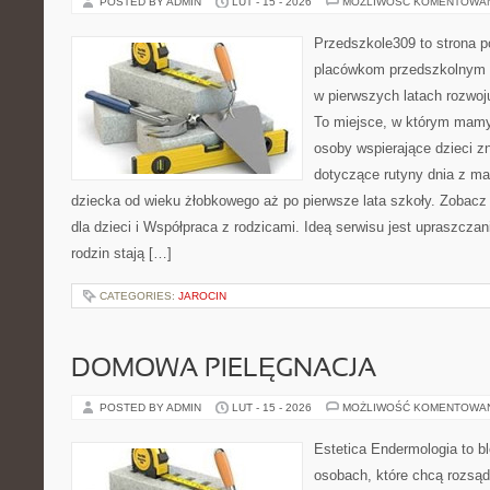
POSTED BY ADMIN
LUT - 15 - 2026
MOŻLIWOŚĆ KOMENTOWA
Przedszkole309 to strona p
placówkom przedszkolnym o
w pierwszych latach rozwoj
To miejsce, w którym mamy 
osoby wspierające dzieci z
dotyczące rutyny dnia z m
dziecka od wieku żłobkowego aż po pierwsze lata szkoły. Zobacz 
dla dzieci i Współpraca z rodzicami. Ideą serwisu jest upraszczan
rodzin stają […]
CATEGORIES:
JAROCIN
DOMOWA PIELĘGNACJA
POSTED BY ADMIN
LUT - 15 - 2026
MOŻLIWOŚĆ KOMENTOWA
Estetica Endermologia to b
osobach, które chcą rozsąd