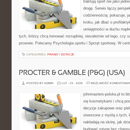
traktują sport nie jako jedn
drogę. Serwis łączy perspe
codziennością: pokazuje, j
kroku, jak dbać o profilakty
umiejętności w duchu mądre
tych, którzy chcą trenować rozsądniej, niezależnie od tego, czy s
przerwie. Polecamy Psychologia sportu i Sprzęt sportowy. W cent
CATEGORIES:
PRAWO I DOTACJE
PROCTER & GAMBLE (P&G) (USA)
POSTED BY ADMIN
LUT - 23 - 2026
MOŻLIWOŚĆ KOMENTOWA
johnmasters-polska.pl to blo
się kosmetykami i chcą pod
decyzje zakupowe oraz piel
stworzone z myślą o tych, k
nakładają na skórę, jak dzi
budować rutynę bez chaos