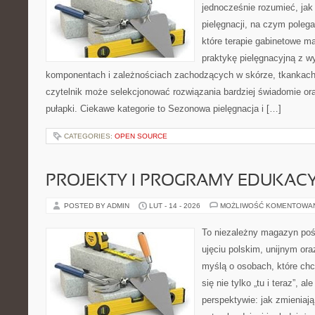
jednocześnie rozumieć, jak 
pielęgnacji, na czym polega
które terapie gabinetowe m
praktykę pielęgnacyjną z w
komponentach i zależnościach zachodzących w skórze, tkankach 
czytelnik może selekcjonować rozwiązania bardziej świadomie or
pułapki. Ciekawe kategorie to Sezonowa pielęgnacja i […]
CATEGORIES:
OPEN SOURCE
PROJEKTY I PROGRAMY EDUKAC
POSTED BY ADMIN
LUT - 14 - 2026
MOŻLIWOŚĆ KOMENTOWA
To niezależny magazyn poś
ujęciu polskim, unijnym or
myślą o osobach, które chc
się nie tylko „tu i teraz”, a
perspektywie: jak zmieniają