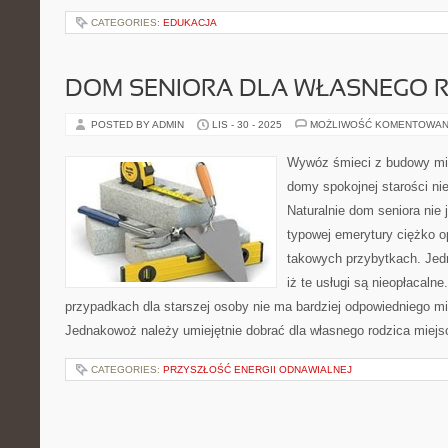
CATEGORIES:
EDUKACJA
DOM SENIORA DLA WŁASNEGO 
POSTED BY ADMIN
LIS - 30 - 2025
MOŻLIWOŚĆ KOMENTOWAN
Wywóz śmieci z budowy mi
domy spokojnej starości nie
Naturalnie dom seniora nie 
typowej emerytury ciężko op
takowych przybytkach. Jedn
iż te usługi są nieopłacaln
przypadkach dla starszej osoby nie ma bardziej odpowiedniego mie
Jednakowoż należy umiejętnie dobrać dla własnego rodzica miejsc
CATEGORIES:
PRZYSZŁOŚĆ ENERGII ODNAWIALNEJ