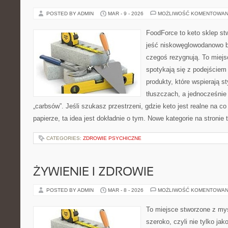
POSTED BY ADMIN
MAR - 9 - 2026
MOŻLIWOŚĆ KOMENTOWAN
FoodForce to keto sklep st
jeść niskowęglowodanowo b
czegoś rezygnują. To miej
spotykają się z podejście
produkty, które wspierają st
tłuszczach, a jednocześnie
„carbsów”. Jeśli szukasz przestrzeni, gdzie keto jest realne na co 
papierze, ta idea jest dokładnie o tym. Nowe kategorie na stronie 
CATEGORIES:
ZDROWIE PSYCHICZNE
ŻYWIENIE I ZDROWIE
POSTED BY ADMIN
MAR - 8 - 2026
MOŻLIWOŚĆ KOMENTOWAN
To miejsce stworzone z myś
szeroko, czyli nie tylko jak