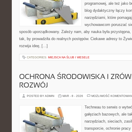
programowej, ale też jako 
blog dydaktyczny łączy kon
narzędziami, które pomagaj
wychowawcom poruszać się
sposób uporządkowany. Zależy nam, aby nauka była przystępna,
tak, by prowadziła do realnych postępów. Ciekawe adresy to Żywien
rozwija ideę, […]
CATEGORIES:
MIEJSCA NA ŚLUB I WESELE
OCHRONA ŚRODOWISKA I ZRÓ
ROZWÓJ
POSTED BY ADMIN
MAR - 8 - 2026
MOŻLIWOŚĆ KOMENTOWAN
Techneau to serwis o wytw
gałęziach bazowych, ale ta
narzędziach, sieciach, zasi
transporcie, ochronie pracy 