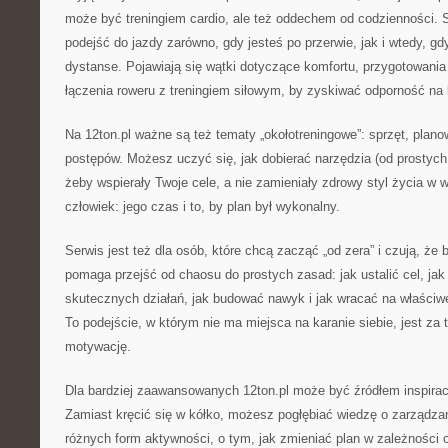
może być treningiem cardio, ale też oddechem od codzienności. 
podejść do jazdy zarówno, gdy jesteś po przerwie, jak i wtedy, g
dystanse. Pojawiają się wątki dotyczące komfortu, przygotowani
łączenia roweru z treningiem siłowym, by zyskiwać odporność na 
Na 12ton.pl ważne są też tematy „okołotreningowe”: sprzęt, plano
postępów. Możesz uczyć się, jak dobierać narzędzia (od prostyc
żeby wspierały Twoje cele, a nie zamieniały zdrowy styl życia w
człowiek: jego czas i to, by plan był wykonalny.
Serwis jest też dla osób, które chcą zacząć „od zera” i czują, że 
pomaga przejść od chaosu do prostych zasad: jak ustalić cel, j
skutecznych działań, jak budować nawyk i jak wracać na właściw
To podejście, w którym nie ma miejsca na karanie siebie, jest za
motywację.
Dla bardziej zaawansowanych 12ton.pl może być źródłem inspiracj
Zamiast kręcić się w kółko, możesz pogłębiać wiedzę o zarządzan
różnych form aktywności, o tym, jak zmieniać plan w zależności 