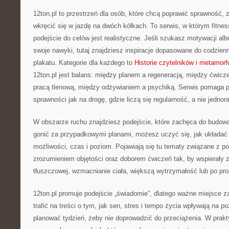
12ton.pl to przestrzeń dla osób, które chcą poprawić sprawność, 
wkręcić się w jazdę na dwóch kółkach. To serwis, w którym fitness
podejście do celów jest realistyczne. Jeśli szukasz motywacji a
swoje nawyki, tutaj znajdziesz inspiracje dopasowane do codzienn
plakatu. Kategorie dla każdego to
Historie czytelników i metamor
12ton.pl jest balans: między planem a regeneracją, między ćwicz
pracą tlenową, między odżywianiem a psychiką. Serwis pomaga pa
sprawności jak na drogę, gdzie liczą się regularność, a nie jedno
W obszarze ruchu znajdziesz podejście, które zachęca do budow
gonić za przypadkowymi planami, możesz uczyć się, jak układa
możliwości, czas i poziom. Pojawiają się tu tematy związane z
zrozumieniem objętości oraz doborem ćwiczeń tak, by wspierały z
tłuszczowej, wzmacnianie ciała, większą wytrzymałość lub po pro
12ton.pl promuje podejście „świadomie”, dlatego ważne miejsce
trafić na treści o tym, jak sen, stres i tempo życia wpływają na po
planować tydzień, żeby nie doprowadzić do przeciążenia. W prak