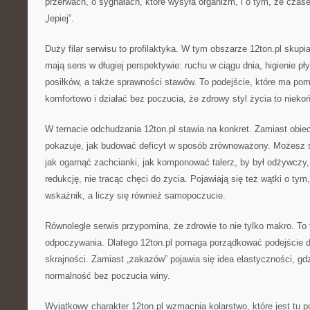
przerwach, o sygnałach, które wysyła organizm, i o tym, że czas
„lepiej”.
Duży filar serwisu to profilaktyka. W tym obszarze 12ton.pl skupi
mają sens w długiej perspektywie: ruchu w ciągu dnia, higienie 
posiłków, a także sprawności stawów. To podejście, które ma pom
komfortowo i działać bez poczucia, że zdrowy styl życia to nieko
W temacie odchudzania 12ton.pl stawia na konkret. Zamiast obie
pokazuje, jak budować deficyt w sposób zrównoważony. Możesz s
jak ogarnąć zachcianki, jak komponować talerz, by był odżywczy,
redukcję, nie tracąc chęci do życia. Pojawiają się też wątki o tym
wskaźnik, a liczy się również samopoczucie.
Równolegle serwis przypomina, że zdrowie to nie tylko makro. To
odpoczywania. Dlatego 12ton.pl pomaga porządkować podejście do
skrajności. Zamiast „zakazów” pojawia się idea elastyczności, gdz
normalność bez poczucia winy.
Wyjątkowy charakter 12ton.pl wzmacnia kolarstwo, które jest tu 