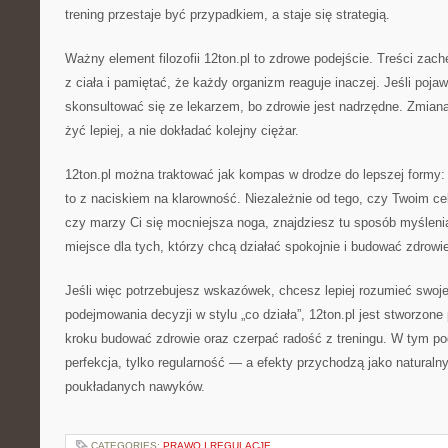
trening przestaje być przypadkiem, a staje się strategią.
Ważny element filozofii 12ton.pl to zdrowe podejście. Treści zac
z ciała i pamiętać, że każdy organizm reaguje inaczej. Jeśli pojawi
skonsultować się ze lekarzem, bo zdrowie jest nadrzędne. Zmian
żyć lepiej, a nie dokładać kolejny ciężar.
12ton.pl można traktować jak kompas w drodze do lepszej formy:
to z naciskiem na klarowność. Niezależnie od tego, czy Twoim c
czy marzy Ci się mocniejsza noga, znajdziesz tu sposób myśleni
miejsce dla tych, którzy chcą działać spokojnie i budować zdrowie 
Jeśli więc potrzebujesz wskazówek, chcesz lepiej rozumieć swoje 
podejmowania decyzji w stylu „co działa”, 12ton.pl jest stworzone
kroku budować zdrowie oraz czerpać radość z treningu. W tym pode
perfekcja, tylko regularność — a efekty przychodzą jako naturalny
poukładanych nawyków.
CATEGORIES:
PRAWO I REGULACJE