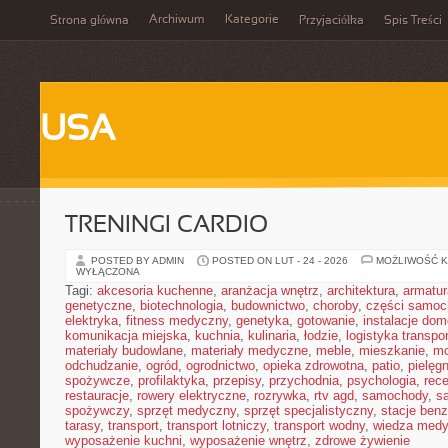
Archiwum
Kategorie
Strona główna
Przyjaciółka
Spis Treści
USA
TRENINGI CARDIO
POSTED BY ADMIN
POSTED ON LUT - 24 - 2026
MOŻLIWOŚĆ 
WYŁĄCZONA
Tagi:
akcesoria kuchenne
,
aranżacja wnętrz
,
architektura
,
armatur
genetyczne
,
biotechnologia
,
budownictwo
,
choroby
,
części samo
elektryka
,
fitness medyczny
,
genetyka
,
gotowanie
,
instalacje do
komunikacja miejska
,
kuchnia
,
kulinaria
,
łodzie
,
logistyka transpo
materiały budowlane
,
materiały medyczne
,
meble
,
mieszkanie
,
mo
odchudzanie
,
ogród
,
ogrodnictwo
,
opieka zdrowotna
,
patio
,
pielęgn
spożywcze
,
profilaktyka
,
przepisy
,
przychodnia
,
psychologia
,
rece
restauracje
,
rowery elektryczne
,
rozrywka
,
rtv agd
,
samochody
,
s
spożywczy
,
sprzęt medyczny
,
sprzęt specjalistyczny
,
stacje ben
tarasy
,
transport
,
transport lotniczy
,
transport wodny
,
wiedza med
wyposażenie kuchni
,
wyposażenie wnętrz
,
zdrowe żywienie