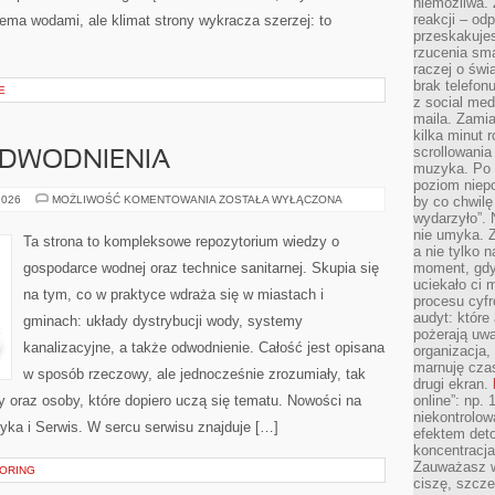
niemożliwa.
reakcji – od
ma wodami, ale klimat strony wykracza szerzej: to
przeskakuje
rzucenia sma
raczej o świ
brak telefon
E
z social med
maila. Zamia
kilka minut 
scrollowania
ODWODNIENIA
muzyka. Po k
poziom niepo
KANALIZACJA
2026
MOŻLIWOŚĆ KOMENTOWANIA
ZOSTAŁA WYŁĄCZONA
by co chwilę
I
wydarzyło”. 
ODWODNIENIA
nie umyka. Z
Ta strona to kompleksowe repozytorium wiedzy o
a nie tylko 
gospodarce wodnej oraz technice sanitarnej. Skupia się
moment, gdy
uciekało ci
na tym, co w praktyce wdraża się w miastach i
procesu cyfr
audyt: które 
gminach: układy dystrybucji wody, systemy
pożerają uw
kanalizacyjne, a także odwodnienie. Całość jest opisana
organizacja,
marnuję cza
w sposób rzeczowy, ale jednocześnie zrozumiały, tak
drugi ekran.
cy oraz osoby, które dopiero uczą się tematu. Nowości na
online”: np.
niekontrolo
tyka i Serwis. W sercu serwisu znajduje […]
efektem deto
koncentracja
Zauważasz w
TORING
ciszę, szcze