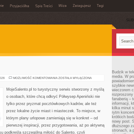
rie
Wiza
Zatagujesz
Tagi
Przyjaciółka
Spis Treści
SUB
Budzik w tel
media. W pra
PARMA
2026
MOŻLIWOŚĆ KOMENTOWANIA
ZOSTAŁA WYŁĄCZONA
powiadomieni
szybkie news
MojeSalento.pl to turystyczny serwis stworzony z myślą
wieczorem c
rozproszony 
o osobach, które chcą odkryć Półwysep Apeniński nie
fanaberią – 
informacji, 
tylko przez pryzmat pocztówkowych kadrów, ale też
kilka minut 
przez lokalne życie miast i miasteczek. To miejsce, w
rytm koncent
krótkich bod
którym plany urlopowe zamieniają się w konkret – od
nowy post. S
pierwszej inspiracji, przez przygotowania, aż po aktywną
dłuższego z
stronach, a p
u podkreśla szczególną miłość do Salento, czyli