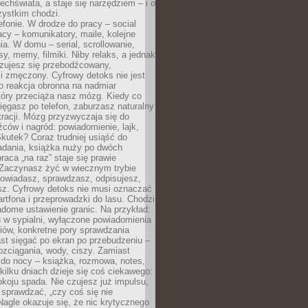
chświata, a staje się narzędziem – i o
zystkim chodzi.
efonie. W drodze do pracy – social
cy – komunikatory, maile, kolejne
a. W domu – serial, scrollowanie,
y, memy, filmiki. Niby relaks, a jednak
zujesz się przebodźcowany,
i zmęczony. Cyfrowy detoks nie jest
to reakcja obronna na nadmiar
który przeciąża nasz mózg. Kiedy co
sięgasz po telefon, zaburzasz naturalny
racji. Mózg przyzwyczaja się do
źców i nagród: powiadomienie, lajk,
kutek? Coraz trudniej usiąść do
adania, książka nuży po dwóch
raca „na raz” staje się prawie
 Zaczynasz żyć w wiecznym trybie
powiadasz, sprawdzasz, odpisujesz,
sz. Cyfrowy detoks nie musi oznaczać
rtfona i przeprowadzki do lasu. Chodzi
adome ustawienie granic. Na przykład:
u w sypialni, wyłączone powiadomienia
iów, konkretne pory sprawdzania
st sięgać po ekran po przebudzeniu –
rozciągania, wody, ciszy. Zamiast
 do nocy – książka, rozmowa, notes,
ilku dniach dzieje się coś ciekawego:
koju spada. Nie czujesz już impulsu,
 sprawdzać, „czy coś się nie
Nagle okazuje się, że nic krytycznego