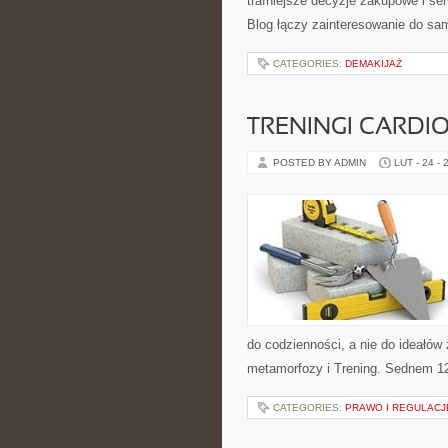
trafniejsze decyzje zakupowe i se
Blog łączy zainteresowanie do sam
CATEGORIES:
DEMAKIJAŻ
TRENINGI CARDI
POSTED BY ADMIN
LUT - 24 - 
do codzienności, a nie do ideałów 
metamorfozy i Trening. Sednem 12
CATEGORIES:
PRAWO I REGULACJ