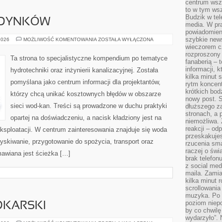
centrum wsze
to w tym ws
Budzik w tel
UDYNKÓW
media. W pra
powiadomieni
szybkie news
OGRZEWANIE
2026
MOŻLIWOŚĆ KOMENTOWANIA
ZOSTAŁA WYŁĄCZONA
BUDYNKÓW
wieczorem c
rozproszony 
Ta strona to specjalistyczne kompendium po tematyce
fanaberią – 
informacji, 
hydrotechniki oraz inżynierii kanalizacyjnej. Została
kilka minut 
pomyślana jako centrum informacji dla projektantów,
rytm koncent
krótkich bod
którzy chcą unikać kosztownych błędów w obszarze
nowy post. S
sieci wod-kan. Treści są prowadzone w duchu praktyki
dłuższego z
stronach, a p
opartej na doświadczeniu, a nacisk kładziony jest na
niemożliwa.
reakcji – od
ksploatacji. W centrum zainteresowania znajduje się woda
przeskakuje
ozyskiwanie, przygotowanie do spożycia, transport oraz
rzucenia sma
raczej o świ
mawiana jest ścieżka […]
brak telefon
z social med
maila. Zamia
kilka minut 
scrollowania
muzyka. Po k
poziom niepo
DKARSKI
by co chwilę
wydarzyło”. 