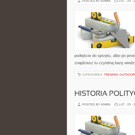
POSTED BY ADMIN
LUT - 25 - 
podejście do sprzętu, albo po pros
znajdziesz tu czytelną bazę wied
CATEGORIES:
TRENINGI OUTDOO
HISTORIA POLIT
POSTED BY ADMIN
LUT - 25 - 