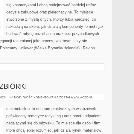
się kosmetykami i chcą podejmować bardziej trafne
decyzje zakupowe oraz pielęgnacyjne. To miejsce
stworzone z myślą o tych, którzy lubią wiedzieć, co
nakładają na skórę, jak działają komponenty formuł i jak
budować rutynę bez chaosu oraz bez przypadkowych
ęgnacji rozumianej jako proces, w którym liczy się
 Polecamy Unilever (Wielka Brytania/Holandia) i Revlon
ZBIÓRKI
SKUPY
2026
MOŻLIWOŚĆ KOMENTOWANIA
ZOSTAŁA WYŁĄCZONA
I
PUNKTY
ZBIÓRKI
makmetalik.pl to centrum praktycznych wskazówek
poświęcony tematyce recyklingu oraz obrotu odpadami
nadającymi się do odzysku. To miejsce dla osób i firm,
które chcą lepiej rozumieć, jak działa rynek materiałów