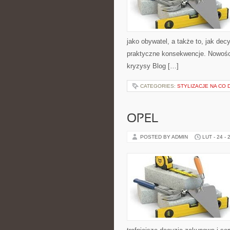
jako obywatel, a także to, jak de
praktyczne konsekwencje. Nowości 
kryzysy Blog […]
CATEGORIES:
STYLIZACJE NA CO 
OPEL
POSTED BY ADMIN
LUT - 24 - 