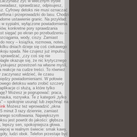
 Zaczynasz żyć w wiecznym trybie
powiadasz, sprawdzasz, odpisujesz,
sz. Cyfrowy detoks nie musi oznaczać
rtfona i przeprowadzki do lasu. Chodzi
adome ustawienie granic. Na przykład:
u w sypialni, wyłączone powiadomienia
iów, konkretne pory sprawdzania
st sięgać po ekran po przebudzeniu –
rozciągania, wody, ciszy. Zamiast
 do nocy – książka, rozmowa, notes,
ilku dniach dzieje się coś ciekawego:
koju spada. Nie czujesz już impulsu,
 sprawdzać, „czy coś się nie
Nagle okazuje się, że nic krytycznego
yskujesz przestrzeń na własne myśli,
na reakcje na cudze treści. To również
 zaczynasz widzieć, ile czasu
 między powiadomieniami. W połowie
owego detoksu warto zrobić szczery
aplikacje ci służą, a które tylko
agę? Możesz je pogrupować: praca,
 nauka, rozrywka. Te z kategorii „tylko
s” – spokojnie usunąć lub zepchnąć na
link
Możesz też wprowadzić „okna
 15 minut 3 razy dziennie, zamiast
wanego scrollowania. Największym
ksu jest powrót do jakości: głębsza
, lepszy sen, spokojniejsza głowa.
ięcej w realnym świecie: smak kawy,
góły, ludzi obok. Telefon przestaje być