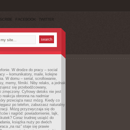
SCRIBE
FACEBOOK
TWITTER
efonie. W drodze do pracy – social
cy – komunikatory, maile, kolejne
a. W domu – serial, scrollowanie,
y, memy, filmiki. Niby relaks, a jednak
zujesz się przebodźcowany,
i zmęczony. Cyfrowy detoks nie jest
to reakcja obronna na nadmiar
który przeciąża nasz mózg. Kiedy co
sięgasz po telefon, zaburzasz naturalny
racji. Mózg przyzwyczaja się do
źców i nagród: powiadomienie, lajk,
kutek? Coraz trudniej usiąść do
adania, książka nuży po dwóch
raca „na raz” staje się prawie