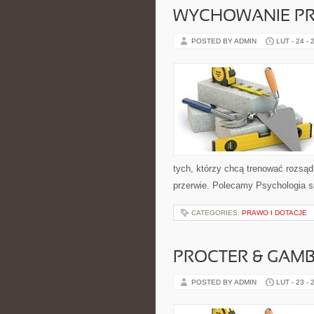
WYCHOWANIE PR
POSTED BY ADMIN
LUT - 24 - 
tych, którzy chcą trenować rozsądn
przerwie. Polecamy Psychologia sp
CATEGORIES:
PRAWO I DOTACJE
PROCTER & GAMBL
POSTED BY ADMIN
LUT - 23 - 