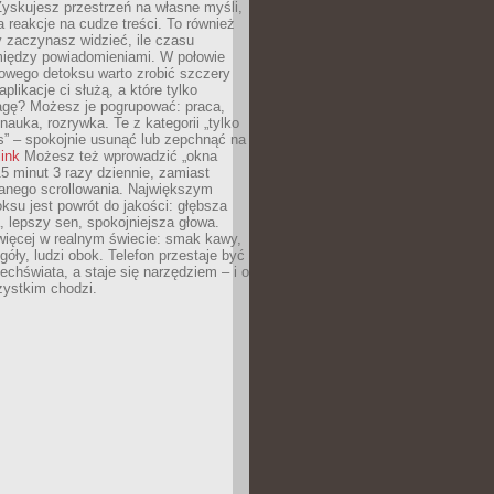
yskujesz przestrzeń na własne myśli,
na reakcje na cudze treści. To również
 zaczynasz widzieć, ile czasu
 między powiadomieniami. W połowie
owego detoksu warto zrobić szczery
aplikacje ci służą, a które tylko
agę? Możesz je pogrupować: praca,
 nauka, rozrywka. Te z kategorii „tylko
s” – spokojnie usunąć lub zepchnąć na
link
Możesz też wprowadzić „okna
 15 minut 3 razy dziennie, zamiast
wanego scrollowania. Największym
ksu jest powrót do jakości: głębsza
, lepszy sen, spokojniejsza głowa.
ięcej w realnym świecie: smak kawy,
góły, ludzi obok. Telefon przestaje być
chświata, a staje się narzędziem – i o
zystkim chodzi.