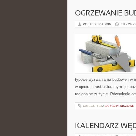
OGRZEWANIE B
POSTED BY ADMIN
LUT - 26 - 
typowe wyzwania na budowie i w e
w ujęciu infrastrukturalnym: jej p
racjonalne zużycie. Równolegle o
CATEGORIES:
ZAPACHY NISZOWE
KALENDARZ WĘ