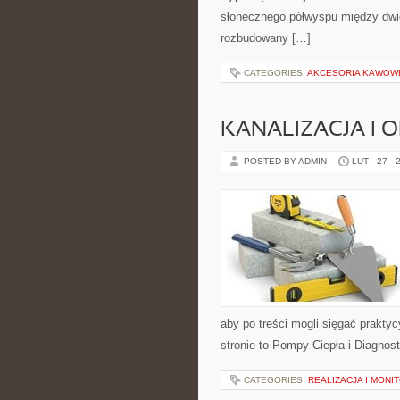
słonecznego półwyspu między dwie
rozbudowany […]
CATEGORIES:
AKCESORIA KAWOW
KANALIZACJA I 
POSTED BY ADMIN
LUT - 27 - 
aby po treści mogli sięgać prakty
stronie to Pompy Ciepła i Diagnos
CATEGORIES:
REALIZACJA I MONI