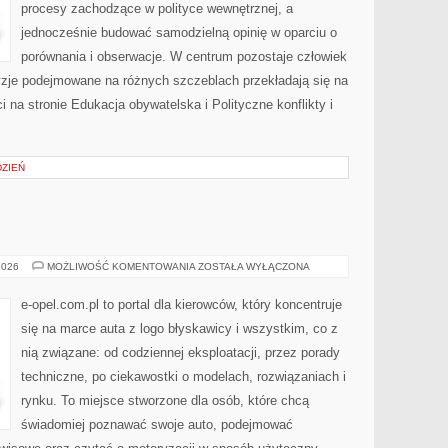
procesy zachodzące w polityce wewnętrznej, a
jednocześnie budować samodzielną opinię w oparciu o
porównania i obserwacje. W centrum pozostaje człowiek
cyzje podejmowane na różnych szczeblach przekładają się na
na stronie Edukacja obywatelska i Polityczne konflikty i
DZIEŃ
OPEL
2026
MOŻLIWOŚĆ KOMENTOWANIA
ZOSTAŁA WYŁĄCZONA
e-opel.com.pl to portal dla kierowców, który koncentruje
się na marce auta z logo błyskawicy i wszystkim, co z
nią związane: od codziennej eksploatacji, przez porady
techniczne, po ciekawostki o modelach, rozwiązaniach i
rynku. To miejsce stworzone dla osób, które chcą
świadomiej poznawać swoje auto, podejmować