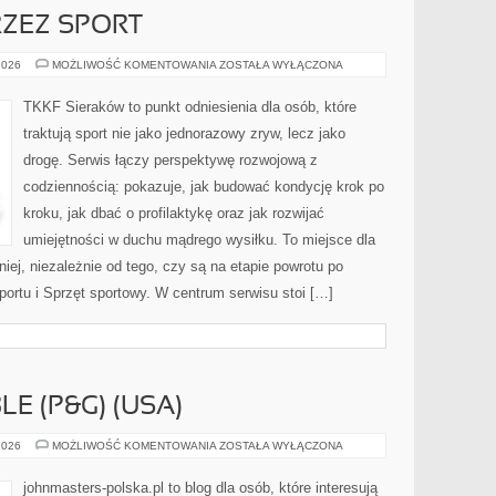
ZEZ SPORT
WYCHOWANIE
2026
MOŻLIWOŚĆ KOMENTOWANIA
ZOSTAŁA WYŁĄCZONA
PRZEZ
SPORT
TKKF Sieraków to punkt odniesienia dla osób, które
traktują sport nie jako jednorazowy zryw, lecz jako
drogę. Serwis łączy perspektywę rozwojową z
codziennością: pokazuje, jak budować kondycję krok po
kroku, jak dbać o profilaktykę oraz jak rozwijać
umiejętności w duchu mądrego wysiłku. To miejsce dla
iej, niezależnie od tego, czy są na etapie powrotu po
ortu i Sprzęt sportowy. W centrum serwisu stoi […]
E (P&G) (USA)
PROCTER
2026
MOŻLIWOŚĆ KOMENTOWANIA
ZOSTAŁA WYŁĄCZONA
&
GAMBLE
(P&G)
johnmasters-polska.pl to blog dla osób, które interesują
(USA)