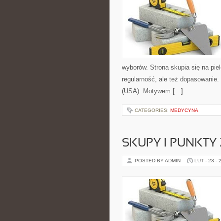
wyborów. Strona skupia się na piel
regularność, ale też dopasowanie.
(USA). Motywem […]
CATEGORIES:
MEDYCYNA
SKUPY I PUNKTY 
POSTED BY ADMIN
LUT - 23 - 