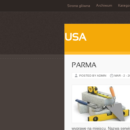
Archiwum
Katego
Strona główna
USA
PARMA
POSTED BY ADMIN
MAR - 2 - 
wyprawę na miejscu. Nazwa serwis