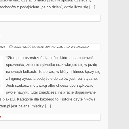
rwisowe oraz czytać o motoryzacji w sposób użyteczny.
ochodów z podejściem „na co dzień”, gdzie liczy się […]
O
TRENINGI
2026
MOŻLIWOŚĆ KOMENTOWANIA
ZOSTAŁA WYŁĄCZONA
CARDIO
12ton.pl to przestrzeń dla osób, które chcą poprawić
sprawność, zmienić sylwetkę oraz wkręcić się w jazdę
na dwóch kółkach. To serwis, w którym fitness łączy się
z higieną życia, a podejście do celów jest realistyczne.
Jeśli szukasz motywacji albo chcesz uporządkować
swoje nawyki, tutaj znajdziesz inspiracje dopasowane
z plakatu. Kategorie dla każdego to Historie czytelników i
ton.pl jest balans: między […]
E