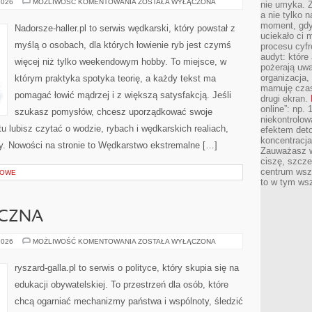
KALENDARZ
2026
MOŻLIWOŚĆ KOMENTOWANIA
ZOSTAŁA WYŁĄCZONA
nie umyka. Z
WĘDKARSKI
a nie tylko 
moment, gdy
Nadorsze-haller.pl to serwis wędkarski, który powstał z
uciekało ci
myślą o osobach, dla których łowienie ryb jest czymś
procesu cyfr
audyt: które 
więcej niż tylko weekendowym hobby. To miejsce, w
pożerają uw
organizacja,
którym praktyka spotyka teorię, a każdy tekst ma
marnuję cza
pomagać łowić mądrzej i z większą satysfakcją. Jeśli
drugi ekran.
online”: np.
szukasz pomysłów, chcesz uporządkować swoje
niekontrolo
tu lubisz czytać o wodzie, rybach i wędkarskich realiach,
efektem deto
koncentracja
zy. Nowości na stronie to Wędkarstwo ekstremalne […]
Zauważasz w
ciszę, szcze
centrum wsze
ROWE
to w tym ws
YCZNA
HISTORIA
2026
MOŻLIWOŚĆ KOMENTOWANIA
ZOSTAŁA WYŁĄCZONA
POLITYCZNA
ryszard-galla.pl to serwis o polityce, który skupia się na
edukacji obywatelskiej. To przestrzeń dla osób, które
chcą ogarniać mechanizmy państwa i wspólnoty, śledzić