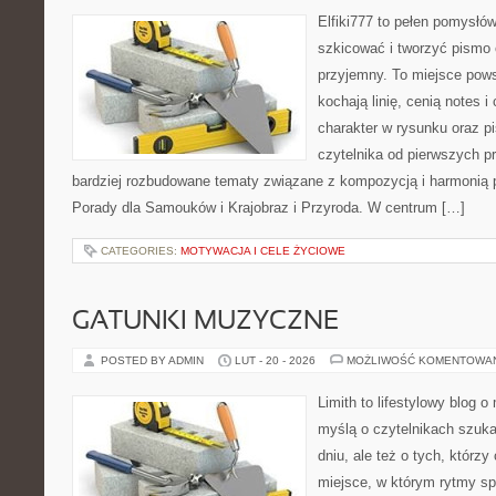
Elfiki777 to pełen pomysłów
szkicować i tworzyć pismo
przyjemny. To miejsce pows
kochają linię, cenią notes 
charakter w rysunku oraz p
czytelnika od pierwszych pr
bardziej rozbudowane tematy związane z kompozycją i harmonią 
Porady dla Samouków i Krajobraz i Przyroda. W centrum […]
CATEGORIES:
MOTYWACJA I CELE ŻYCIOWE
GATUNKI MUZYCZNE
POSTED BY ADMIN
LUT - 20 - 2026
MOŻLIWOŚĆ KOMENTOWA
Limith to lifestylowy blog 
myślą o czytelnikach szuk
dniu, ale też o tych, którzy
miejsce, w którym rytmy sp