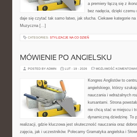
a premiery łączą się z iko
bez nadęcia, dzięki czemu m
daje się czytać tak samo łatwo, jak słucha. Ciekawe kategorie na 
Muzyczna […]
CATEGORIES:
STYLIZACJE NA CO DZIEŃ
MÓWIENIE PO ANGIELSKU
POSTED BY ADMIN
LUT - 19 - 2026
MOŻLIWOŚĆ KOMENTOWA
Kongres Anglistów to cent
angielskiego, którzy szuka
nauczania i wdrażalnych ro
kursantami. Strona powstał
nie chcą stać w miejscu i t
dynamiczną dziedzinę. To 
realizacji, gdzie kluczowa jest skuteczność nauczania oraz dob
zajęcia, jak i uczestników. Polecamy Gramatyka angielska i Słown