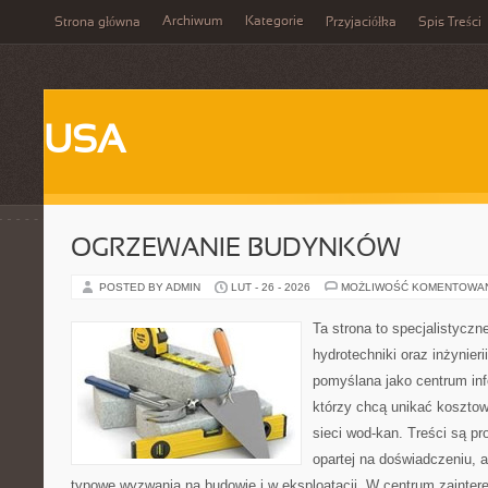
Archiwum
Kategorie
Strona główna
Przyjaciółka
Spis Treści
USA
OGRZEWANIE BUDYNKÓW
POSTED BY ADMIN
LUT - 26 - 2026
MOŻLIWOŚĆ KOMENTOWA
Ta strona to specjalistyc
hydrotechniki oraz inżynieri
pomyślana jako centrum info
którzy chcą unikać koszto
sieci wod-kan. Treści są p
opartej na doświadczeniu, a
typowe wyzwania na budowie i w eksploatacji. W centrum zainter