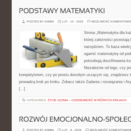
PODSTAWY MATEMATYKI
POSTED BY ADMIN
LUT - 10 - 2026
MOŻLIWOŚĆ KOMENTOWA
Strona „Matematyka dla każ
której zależności przestają
narzędziem. To baza wiedzy
ogarnić matematykę od pods
potrzebują doszlifowania k
Niezależnie od tego, czy j
korepetytorem, czy po prostu dorosłym uczącym się, znajdziesz t
prowadzą krok po kroku. Zobacz także Zadania i rozwiązania i Ary
[…]
CATEGORIES:
ŻYCIE UCZNIA – CODZIENNOŚĆ W RÓŻNYCH KRAJACH
ROZWÓJ EMOCJONALNO-SPOŁE
POSTED BY ADMIN
LUT - 9 - 2026
MOŻLIWOŚĆ KOMENTOWAN