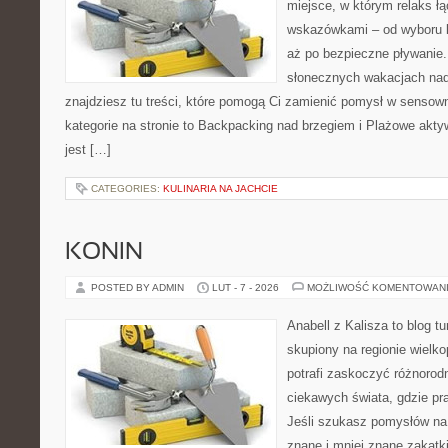
miejsce, w którym relaks ł
wskazówkami – od wyboru k
aż po bezpieczne pływanie.
słonecznych wakacjach n
znajdziesz tu treści, które pomogą Ci zamienić pomysł w sens
kategorie na stronie to Backpacking nad brzegiem i Plażowe akty
jest […]
CATEGORIES:
KULINARIA NA JACHCIE
KONIN
POSTED BY ADMIN
LUT - 7 - 2026
MOŻLIWOŚĆ KOMENTOWAN
Anabell z Kalisza to blog t
skupiony na regionie wielko
potrafi zaskoczyć różnorodn
ciekawych świata, gdzie pra
Jeśli szukasz pomysłów na
znane i mniej znane zakątki