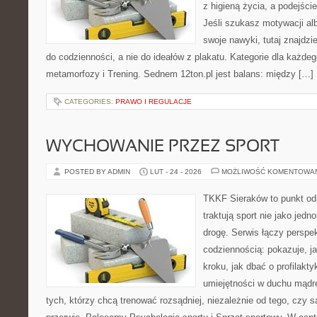
z higieną życia, a podejście
Jeśli szukasz motywacji a
swoje nawyki, tutaj znajdz
do codzienności, a nie do ideałów z plakatu. Kategorie dla każdego
metamorfozy i Trening. Sednem 12ton.pl jest balans: między […]
CATEGORIES:
PRAWO I REGULACJE
WYCHOWANIE PRZEZ SPORT
POSTED BY ADMIN
LUT - 24 - 2026
MOŻLIWOŚĆ KOMENTOWA
TKKF Sieraków to punkt odn
traktują sport nie jako jedn
drogę. Serwis łączy perspe
codziennością: pokazuje, j
kroku, jak dbać o profilakty
umiejętności w duchu mądre
tych, którzy chcą trenować rozsądniej, niezależnie od tego, czy s