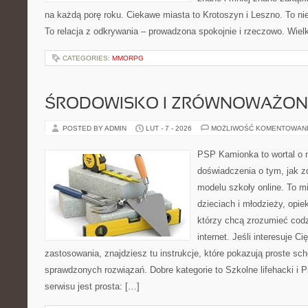
na każdą porę roku. Ciekawe miasta to Krotoszyn i Leszno. To nie j
To relacja z odkrywania – prowadzona spokojnie i rzeczowo. Wielk
CATEGORIES:
MMORPG
ŚRODOWISKO I ZRÓWNOWAŻON
POSTED BY ADMIN
LUT - 7 - 2026
MOŻLIWOŚĆ KOMENTOWAN
PSP Kamionka to wortal o n
doświadczenia o tym, jak 
modelu szkoły online. To m
dzieciach i młodzieży, opi
którzy chcą zrozumieć cod
internet. Jeśli interesuje Ci
zastosowania, znajdziesz tu instrukcje, które pokazują proste s
sprawdzonych rozwiązań. Dobre kategorie to Szkolne lifehacki i P
serwisu jest prosta: […]