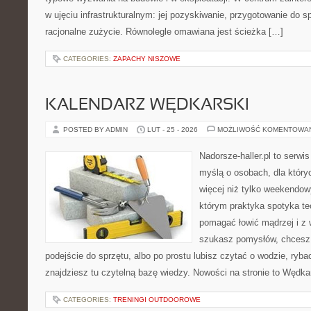
w ujęciu infrastrukturalnym: jej pozyskiwanie, przygotowanie do s
racjonalne zużycie. Równolegle omawiana jest ścieżka […]
CATEGORIES:
ZAPACHY NISZOWE
KALENDARZ WĘDKARSKI
POSTED BY ADMIN
LUT - 25 - 2026
MOŻLIWOŚĆ KOMENTOWA
Nadorsze-haller.pl to serwi
myślą o osobach, dla który
więcej niż tylko weekendo
którym praktyka spotyka te
pomagać łowić mądrzej i z 
szukasz pomysłów, chcesz
podejście do sprzętu, albo po prostu lubisz czytać o wodzie, ryba
znajdziesz tu czytelną bazę wiedzy. Nowości na stronie to Wędk
CATEGORIES:
TRENINGI OUTDOOROWE