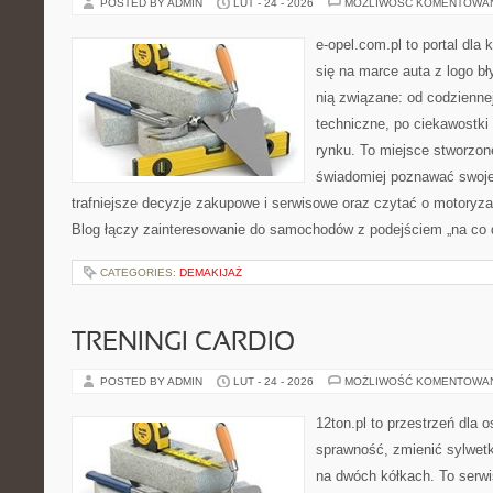
POSTED BY ADMIN
LUT - 24 - 2026
MOŻLIWOŚĆ KOMENTOWA
e-opel.com.pl to portal dla 
się na marce auta z logo b
nią związane: od codziennej
techniczne, po ciekawostki
rynku. To miejsce stworzon
świadomiej poznawać swoj
trafniejsze decyzje zakupowe i serwisowe oraz czytać o motoryza
Blog łączy zainteresowanie do samochodów z podejściem „na co dz
CATEGORIES:
DEMAKIJAŻ
TRENINGI CARDIO
POSTED BY ADMIN
LUT - 24 - 2026
MOŻLIWOŚĆ KOMENTOWA
12ton.pl to przestrzeń dla 
sprawność, zmienić sylwetk
na dwóch kółkach. To serwis