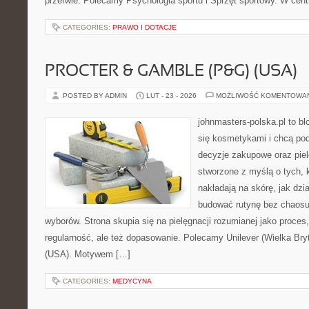
przerwie. Polecamy Psychologia sportu i Sprzęt sportowy. W cent
CATEGORIES:
PRAWO I DOTACJE
PROCTER & GAMBLE (P&G) (USA)
POSTED BY ADMIN
LUT - 23 - 2026
MOŻLIWOŚĆ KOMENTOWA
johnmasters-polska.pl to blo
się kosmetykami i chcą pod
decyzje zakupowe oraz piel
stworzone z myślą o tych, k
nakładają na skórę, jak dzi
budować rutynę bez chaos
wyborów. Strona skupia się na pielęgnacji rozumianej jako proces,
regularność, ale też dopasowanie. Polecamy Unilever (Wielka Bryt
(USA). Motywem […]
CATEGORIES:
MEDYCYNA