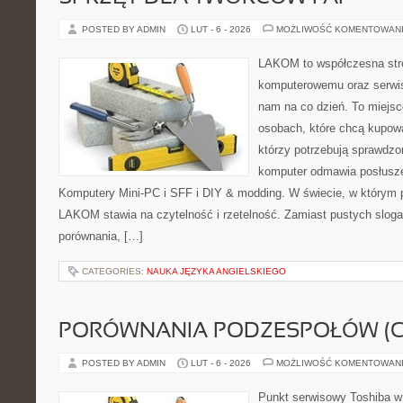
POSTED BY ADMIN
LUT - 6 - 2026
MOŻLIWOŚĆ KOMENTOWAN
LAKOM to współczesna str
komputerowemu oraz serwiso
nam na co dzień. To miejsc
osobach, które chcą kupowa
którzy potrzebują sprawdzo
komputer odmawia posłusze
Komputery Mini-PC i SFF i DIY & modding. W świecie, w którym p
LAKOM stawia na czytelność i rzetelność. Zamiast pustych slog
porównania, […]
CATEGORIES:
NAUKA JĘZYKA ANGIELSKIEGO
PORÓWNANIA PODZESPOŁÓW (CP
POSTED BY ADMIN
LUT - 6 - 2026
MOŻLIWOŚĆ KOMENTOWAN
Punkt serwisowy Toshiba w