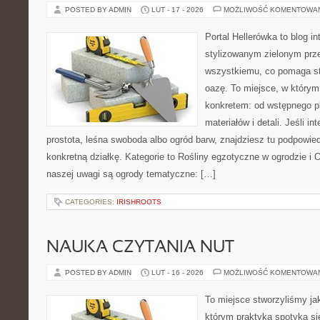
POSTED BY ADMIN
LUT - 17 - 2026
MOŻLIWOŚĆ KOMENTOWA
Portal Hellerówka to blog i
stylizowanym zielonym prz
wszystkiemu, co pomaga s
oazę. To miejsce, w którym 
konkretem: od wstępnego p
materiałów i detali. Jeśli i
prostota, leśna swoboda albo ogród barw, znajdziesz tu podpowiedz
konkretną działkę. Kategorie to Rośliny egzotyczne w ogrodzie 
naszej uwagi są ogrody tematyczne: […]
CATEGORIES:
IRISHROOTS
NAUKA CZYTANIA NUT
POSTED BY ADMIN
LUT - 16 - 2026
MOŻLIWOŚĆ KOMENTOWA
To miejsce stworzyliśmy ja
którym praktyka spotyka si