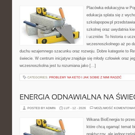
Placówka edukacyjna w Pop
edukacja splata się z wyc
szkolapopow.pl przedstawi
szkolnej oraz uwydatnia k
i uczniów. To historia o ucz
wczesnoszkolnego aż po da
duchu wzajemnego szacunku oraz rozwoju. Dobre kategorie to Re
świecie. W centrum inicjatyw znajduje się młody człowiek oraz j
wczesnoszkolna jest tu rozumiana jako […]
CATEGORIES:
PROBLEMY NA KETO I JAK SOBIE Z NIMI RADZIĆ
ENERGIA ODNAWIALNA NA ŚWIE
POSTED BY ADMIN
LUT - 12 - 2026
MOŻLIWOŚĆ KOMENTOWA
Wikana BioEnergia to przes
które chcą ogarnąć temat b
praktyczny, ale jednocześni