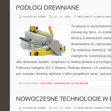
PODŁOGI DREWNIANE
POSTED BY ADMIN
LUT - 13 - 2026
MOŻLIWOŚĆ KOMENTOWA
Ta witryna to wszechstronn
poświęcony temu, co w prak
różnicę w elementach nośny
drewnianemu do zastosowań 
Cię realizacja inwestycji, o
zewnętrzna, konstrukcja d
albo drewniane dodatki, znajdziesz tu wiedzę podane w przystępn
Polecamy kategorie DIY z Drewna i Rodzaje drewna i ich zastos
jest surowiec drzewny widziane z kilku perspektyw naraz: wykon
CATEGORIES:
HISTORIE I INSPIRACJE CZYTELNIKÓW
NOWOCZESNE TECHNOLOGIE W 
POSTED BY ADMIN
LUT - 12 - 2026
MOŻLIWOŚĆ KOMENTOWA