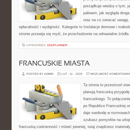
porządkuje wiedzę o tym, j
paliwem, jak wygląda droga 
oraz na co zwracać uwagę,
opłacalność i wydajność. Kategorie to Instalacje domowe i małosk
stronie przewija się myśl, że przechodzenie na odnawialne źródła 
CATEGORIES:
EDUPLANNER
FRANCUSKIE MIASTA
POSTED BY ADMIN
LUT - 11 - 2026
MOŻLIWOŚĆ KOMENTOWA
Ta strona to przestrzeń stw
planują francuską przygodę
francuskiego. To połączeni
po Republice Francuskiej or
daje swobodę w rozmowach 
szukasz pomysłów na urlop
francuską codzienność i mówić pewniej, tutaj znajdziesz materia