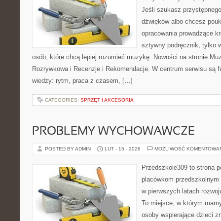
Jeśli szukasz przystępneg
dźwięków albo chcesz poukł
opracowania prowadzące kro
sztywny podręcznik, tylko 
osób, które chcą lepiej rozumieć muzykę. Nowości na stronie Mu
Rozrywkowa i Recenzje i Rekomendacje. W centrum serwisu są 
wiedzy: rytm, praca z czasem, […]
CATEGORIES:
SPRZĘT I AKCESORIA
PROBLEMY WYCHOWAWCZE
POSTED BY ADMIN
LUT - 15 - 2026
MOŻLIWOŚĆ KOMENTOWA
Przedszkole309 to strona p
placówkom przedszkolnym o
w pierwszych latach rozwoj
To miejsce, w którym mamy 
osoby wspierające dzieci z