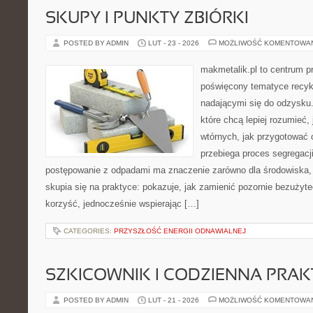
SKUPY I PUNKTY ZBIÓRKI
POSTED BY ADMIN
LUT - 23 - 2026
MOŻLIWOŚĆ KOMENTOWA
makmetalik.pl to centrum 
poświęcony tematyce recyk
nadającymi się do odzysku. 
które chcą lepiej rozumieć,
wtórnych, jak przygotować 
przebiega proces segregacj
postępowanie z odpadami ma znaczenie zarówno dla środowiska, j
skupia się na praktyce: pokazuje, jak zamienić pozornie bezużyt
korzyść, jednocześnie wspierając […]
CATEGORIES:
PRZYSZŁOŚĆ ENERGII ODNAWIALNEJ
SZKICOWNIK I CODZIENNA PRA
POSTED BY ADMIN
LUT - 21 - 2026
MOŻLIWOŚĆ KOMENTOWA