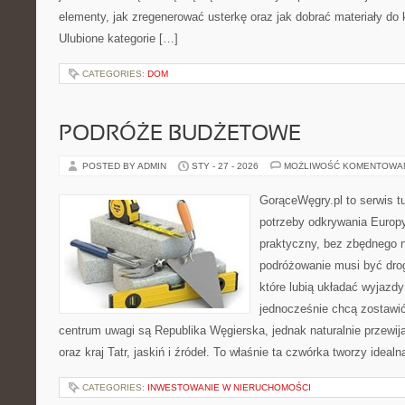
elementy, jak zregenerować usterkę oraz jak dobrać materiały do
Ulubione kategorie […]
CATEGORIES:
DOM
PODRÓŻE BUDŻETOWE
POSTED BY ADMIN
STY - 27 - 2026
MOŻLIWOŚĆ KOMENTOWA
GorąceWęgry.pl to serwis tu
potrzeby odkrywania Europ
praktyczny, bez zbędnego n
podróżowanie musi być drog
które lubią układać wyjazdy
jednocześnie chcą zostawi
centrum uwagi są Republika Węgierska, jednak naturalnie przewija
oraz kraj Tatr, jaskiń i źródeł. To właśnie ta czwórka tworzy idea
CATEGORIES:
INWESTOWANIE W NIERUCHOMOŚCI