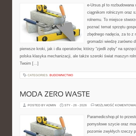
e-Ursus.pl to rozbudowana 
ciągnikom rolniczym oraz s
rolnemu. To miejsce stworz
poznać temat sprzętu gosp
zbędnego nadęcia, za to z 
gromadzi wiedzę zarówno d
pierwsze kroki, jak i dla operatorów, którzy “zjedli zęby” na sprzęci
polska klasyka mechanizacji, ale także szeroki świat maszyn rol
Twoim […]
CATEGORIES:
BUDOWNICTWO
MODA ZERO WASTE
POSTED BY ADMIN
STY - 26 - 2026
MOŻLIWOŚĆ KOMENTOWA
Paramedicshop.pl to przest
pomysłowe szycie oraz mod
pozornie zwykłych rzeczy 