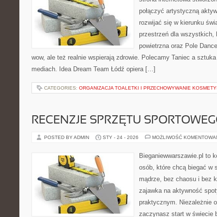
połączyć artystyczną aktyw
rozwijać się w kierunku świ
przestrzeń dla wszystkich, 
powietrzna oraz Pole Dance 
wow, ale też realnie wspierają zdrowie. Polecamy Taniec a sztuka i 
mediach. Idea Dream Team Łódź opiera […]
CATEGORIES:
ORGANIZACJA TOALETKI I PRZECHOWYWANIE KOSMET
RECENZJE SPRZĘTU SPORTOWE
POSTED BY ADMIN
STY - 24 - 2026
MOŻLIWOŚĆ KOMENTOWA
Bieganiewwarszawie.pl to 
osób, które chcą biegać w s
mądrze, bez chaosu i bez ko
zajawka na aktywność spot
praktycznym. Niezależnie o
zaczynasz start w świecie