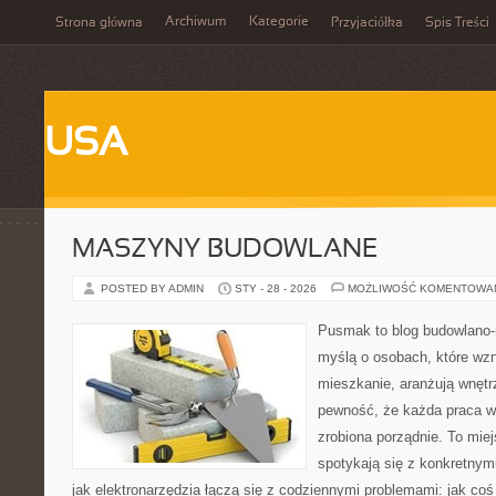
Archiwum
Kategorie
Strona główna
Przyjaciółka
Spis Treści
USA
MASZYNY BUDOWLANE
POSTED BY ADMIN
STY - 28 - 2026
MOŻLIWOŚĆ KOMENTOWA
Pusmak to blog budowlano-
myślą o osobach, które wz
mieszkanie, aranżują wnętr
pewność, że każda praca w
zrobiona porządnie. To mie
spotykają się z konkretnym
jak elektronarzędzia łączą się z codziennymi problemami: jak coś