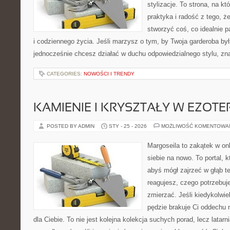
stylizacje. To strona, na któ
praktyka i radość z tego, 
stworzyć coś, co idealnie p
i codziennego życia. Jeśli marzysz o tym, by Twoja garderoba była
jednocześnie chcesz działać w duchu odpowiedzialnego stylu, zn
CATEGORIES:
NOWOŚCI I TRENDY
KAMIENIE I KRYSZTAŁY W EZOTE
POSTED BY ADMIN
STY - 25 - 2026
MOŻLIWOŚĆ KOMENTOWA
Margoseila to zakątek w on
siebie na nowo. To portal, 
abyś mógł zajrzeć w głąb te
reagujesz, czego potrzebuj
zmierzać. Jeśli kiedykolwie
pędzie brakuje Ci oddechu 
dla Ciebie. To nie jest kolejna kolekcja suchych porad, lecz latar