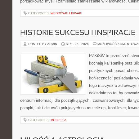
porządkować myśli i zamieniać zamieszanie w klarowność. Ciek
CATEGORIES:
WĘDRÓWKI I BIWAKI
HISTORIE SUKCESU I INSPIRACJE
POSTED BY ADMIN
STY - 25 - 2026
MOŻLIWOŚĆ KOMENTOWA
PZKiSW to przestrzeń stwor
kochają kalistenikę oraz uli
praktycznych porad, chces
konieczności posiadania w
tego marzysz o zdrowszym c
dokładnie po to, by prowadz
centrum informacji dla początkujących i zaawansowanych, dla tyc
pompki, jak i dla osób polujących na muscle-up, front lever, lewa
CATEGORIES:
MOBZILLA