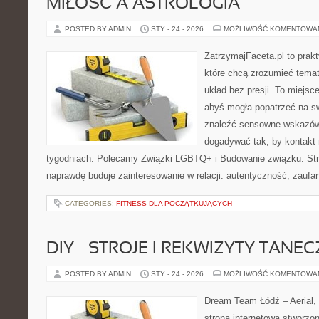
MIŁOŚĆ A ASTROLOGIA
POSTED BY ADMIN
STY - 24 - 2026
MOŻLIWOŚĆ KOMENTOWA
ZatrzymajFaceta.pl to prakt
które chcą zrozumieć temat
układ bez presji. To miejsc
abyś mogła popatrzeć na sw
znaleźć sensowne wskazów
dogadywać tak, by kontakt 
tygodniach. Polecamy Związki LGBTQ+ i Budowanie związku. Stro
naprawdę buduje zainteresowanie w relacji: autentyczność, zaufani
CATEGORIES:
FITNESS DLA POCZĄTKUJĄCYCH
DIY – STROJE I REKWIZYTY TANE
POSTED BY ADMIN
STY - 24 - 2026
MOŻLIWOŚĆ KOMENTOWA
Dream Team Łódź – Aerial, 
strona internetowa stworzon