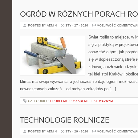
OGRÓD W RÓŻNYCH PORACH R
POSTED BY ADMIN
STY - 27 - 2026
MOŻLIWOŚĆ KOMENTOWA
Świat roślin to miejsce, w k
się z praktyką w projektowa
opowieść o tym, jak przyd
się w dopieszczoną strefę r
zdrowo, a człowiek odzysk
tej idei stoi Kraków i okolic
klimat ma swoje wyzwania, a jednocześnie daje ogrom możliwości
nowoczesnych założeń – od małych zakątków po […]
CATEGORIES:
PROBLEMY Z UKŁADEM ELEKTRYCZNYM
TECHNOLOGIE ROLNICZE
POSTED BY ADMIN
STY - 26 - 2026
MOŻLIWOŚĆ KOMENTOWA