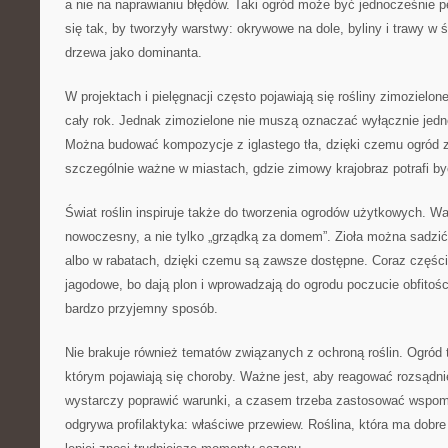
a nie na naprawianiu błędów. Taki ogród może być jednocześnie pe
się tak, by tworzyły warstwy: okrywowe na dole, byliny i trawy w ś
drzewa jako dominanta.
W projektach i pielęgnacji często pojawiają się rośliny zimozielon
cały rok. Jednak zimozielone nie muszą oznaczać wyłącznie jedne
Można budować kompozycje z iglastego tła, dzięki czemu ogród z
szczególnie ważne w miastach, gdzie zimowy krajobraz potrafi by
Świat roślin inspiruje także do tworzenia ogrodów użytkowych. 
nowoczesny, a nie tylko „grządką za domem”. Zioła można sadzić 
albo w rabatach, dzięki czemu są zawsze dostępne. Coraz częście
jagodowe, bo dają plon i wprowadzają do ogrodu poczucie obfitośc
bardzo przyjemny sposób.
Nie brakuje również tematów związanych z ochroną roślin. Ogród
którym pojawiają się choroby. Ważne jest, aby reagować rozsądni
wystarczy poprawić warunki, a czasem trzeba zastosować wspoma
odgrywa profilaktyka: właściwe przewiew. Roślina, która ma dobre 