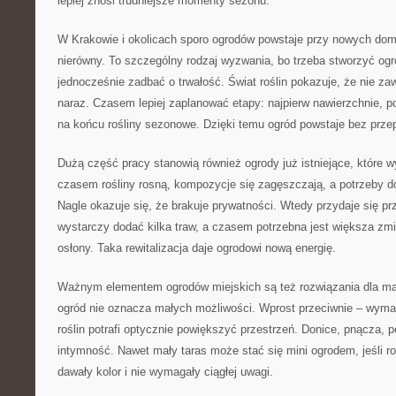
lepiej znosi trudniejsze momenty sezonu.
W Krakowie i okolicach sporo ogrodów powstaje przy nowych dom
nierówny. To szczególny rodzaj wyzwania, bo trzeba stworzyć ogr
jednocześnie zadbać o trwałość. Świat roślin pokazuje, że nie za
naraz. Czasem lepiej zaplanować etapy: najpierw nawierzchnie, 
na końcu rośliny sezonowe. Dzięki temu ogród powstaje bez przep
Dużą część pracy stanowią również ogrody już istniejące, które 
czasem rośliny rosną, kompozycje się zagęszczają, a potrzeby d
Nagle okazuje się, że brakuje prywatności. Wtedy przydaje się 
wystarczy dodać kilka traw, a czasem potrzebna jest większa zmi
osłony. Taka rewitalizacja daje ogrodowi nową energię.
Ważnym elementem ogrodów miejskich są też rozwiązania dla mały
ogród nie oznacza małych możliwości. Wprost przeciwnie – wyma
roślin potrafi optycznie powiększyć przestrzeń. Donice, pnącza, p
intymność. Nawet mały taras może stać się mini ogrodem, jeśli roś
dawały kolor i nie wymagały ciągłej uwagi.