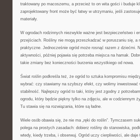
traktowany po macoszemu, a przecież to on wita gości i buduje k
zaprojektowany front może być łatwy w utrzymaniu, jeśli zastosuje
materiały.
W ogrodach rodzinnych niezwykle ważne jest bezpieczeństwo i e
przejściach. Rośliny nie mogą przeszkadzać w poruszaniu się, a
praktyczne. Jednocześnie ogród może rosnąć razem z dziećmi. Naj
aktywności, później pojawia się potrzeba miejsca na hamak. Dob
takie zmiany bez konieczności burzenia wszystkiego od nowa.
Świat roślin podkreśla też, że ogród to sztuka kompromisu międ
wybrać: czy stawiamy na szybszy efekt, czy wolimy inwestować
stabilność. Najlepszy ogród to taki, który jest zgodny z potrzeba
ogrodu, który będzie piękny tylko na zdjęciu, ale w codziennym ż
Tu stawia się na rozwiązania, które są ładne.
Wiele osób obawia się, że nie ma „ręki do roślin”. Tymczasem su
polega na prostych zasadach: dobierz rośliny do stanowiska, podle
wtedy, kiedy trzeba, i obserwuj. Ogród uczy cierpliwości, ale daje