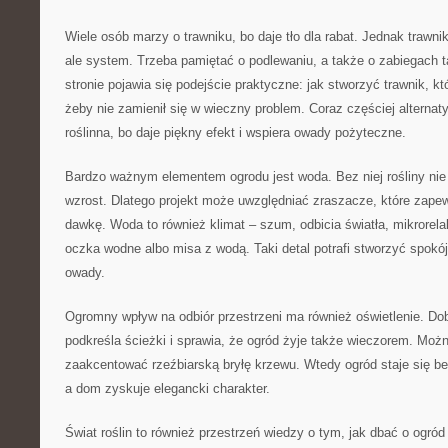
Wiele osób marzy o trawniku, bo daje tło dla rabat. Jednak trawnik
ale system. Trzeba pamiętać o podlewaniu, a także o zabiegach t
stronie pojawia się podejście praktyczne: jak stworzyć trawnik, któ
żeby nie zamienił się w wieczny problem. Coraz częściej alternat
roślinna, bo daje piękny efekt i wspiera owady pożyteczne.
Bardzo ważnym elementem ogrodu jest woda. Bez niej rośliny ni
wzrost. Dlatego projekt może uwzględniać zraszacze, które zapew
dawkę. Woda to również klimat – szum, odbicia światła, mikrorela
oczka wodne albo misa z wodą. Taki detal potrafi stworzyć spokój
owady.
Ogromny wpływ na odbiór przestrzeni ma również oświetlenie. Dob
podkreśla ścieżki i sprawia, że ogród żyje także wieczorem. Można
zaakcentować rzeźbiarską bryłę krzewu. Wtedy ogród staje się b
a dom zyskuje elegancki charakter.
Świat roślin to również przestrzeń wiedzy o tym, jak dbać o ogró