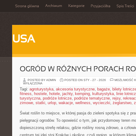
Archiwum
Kategorie
Strona główna
Przyjaciółka
Spis Treści
USA
OGRÓD W RÓŻNYCH PORACH R
POSTED BY ADMIN
POSTED ON STY - 27 - 2026
MOŻLIWOŚĆ 
WYŁĄCZONA
Tagi:
agroturystyka
,
akcesoria turystyczne
,
bagaże
,
bilety lotnicz
fitness
,
hostele
,
hotele
,
jachty
,
kemping
,
kulturystyka
,
linie lotnic
turystyczna
,
podróże lotnicze
,
podróże tematyczne
,
rejsy
,
rekreac
zimowe
,
statki
,
urlop
,
wakacje
,
wellness
,
wycieczki
,
żeglarstwo
,
z
Świat roślin to miejsce, w której pasja do zieleni spotyka się z pr
pielęgnacji ogrodów. To opowieść o tym, jak przydomowy teren m
dopieszczoną strefę relaksu, gdzie rośliny rosną zdrowo, a czło
centrum tej idei stoi Kraków i okolice, czyli region, w którym kli