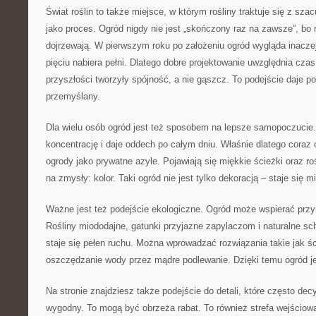
Świat roślin to także miejsce, w którym rośliny traktuje się z sza
jako proces. Ogród nigdy nie jest „skończony raz na zawsze”, bo r
dojrzewają. W pierwszym roku po założeniu ogród wygląda inaczej 
pięciu nabiera pełni. Dlatego dobre projektowanie uwzględnia czas
przyszłości tworzyły spójność, a nie gąszcz. To podejście daje po
przemyślany.
Dla wielu osób ogród jest też sposobem na lepsze samopoczucie.
koncentrację i daje oddech po całym dniu. Właśnie dlatego coraz c
ogrody jako prywatne azyle. Pojawiają się miękkie ścieżki oraz roś
na zmysły: kolor. Taki ogród nie jest tylko dekoracją – staje się m
Ważne jest też podejście ekologiczne. Ogród może wspierać przyr
Rośliny miododajne, gatunki przyjazne zapylaczom i naturalne sch
staje się pełen ruchu. Można wprowadzać rozwiązania takie jak ś
oszczędzanie wody przez mądre podlewanie. Dzięki temu ogród je
Na stronie znajdziesz także podejście do detali, które często dec
wygodny. To mogą być obrzeża rabat. To również strefa wejściow