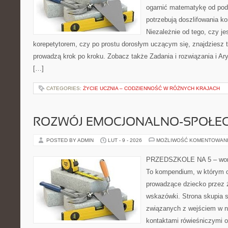
ogarnić matematykę od pods
potrzebują doszlifowania k
Niezależnie od tego, czy j
korepetytorem, czy po prostu dorosłym uczącym się, znajdziesz t
prowadzą krok po kroku. Zobacz także Zadania i rozwiązania i Ary
[…]
CATEGORIES:
ŻYCIE UCZNIA – CODZIENNOŚĆ W RÓŻNYCH KRAJACH
ROZWÓJ EMOCJONALNO-SPOŁE
POSTED BY ADMIN
LUT - 9 - 2026
MOŻLIWOŚĆ KOMENTOWAN
PRZEDSZKOLE NA 5 – worta
To kompendium, w którym o
prowadzące dziecko przez 
wskazówki. Strona skupia s
związanych z wejściem w n
kontaktami rówieśniczymi 