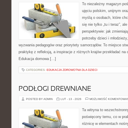
To niezależny magazyn poś
ujęciu polskim, unijnym or
myślą o osobach, które chc
się nie tylko „tu i teraz”, a
perspektywie: jak zmieniają
potrzeby dzieci i młodzieży
wyzwania pedagogów oraz priorytety samorządów. To miejsce stw
praktykę z refleksją, a inspiracje z różnych krajów przekładać na
Edukacja domowa […]
CATEGORIES:
EDUKACJA ZDROWOTNA DLA DZIECI
PODŁOGI DREWNIANE
POSTED BY ADMIN
LUT - 13 - 2026
MOŻLIWOŚĆ KOMENTOWA
Ta witryna to wszechstronn
poświęcony temu, co w prak
różnicę w elementach nośny