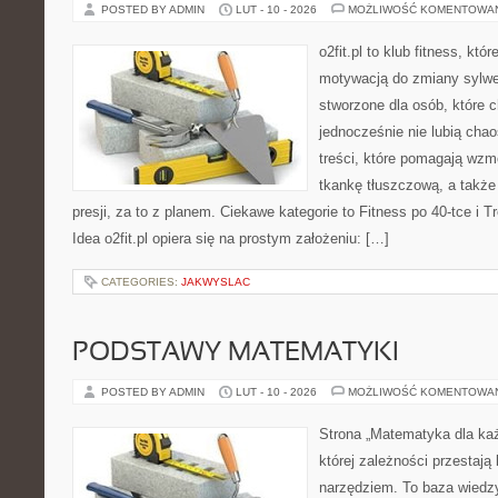
POSTED BY ADMIN
LUT - 10 - 2026
MOŻLIWOŚĆ KOMENTOWA
o2fit.pl to klub fitness, kt
motywacją do zmiany sylwetk
stworzone dla osób, które c
jednocześnie nie lubią chao
treści, które pomagają wzm
tkankę tłuszczową, a takż
presji, za to z planem. Ciekawe kategorie to Fitness po 40-tce i Tr
Idea o2fit.pl opiera się na prostym założeniu: […]
CATEGORIES:
JAKWYSLAC
PODSTAWY MATEMATYKI
POSTED BY ADMIN
LUT - 10 - 2026
MOŻLIWOŚĆ KOMENTOWA
Strona „Matematyka dla każ
której zależności przestają
narzędziem. To baza wiedzy