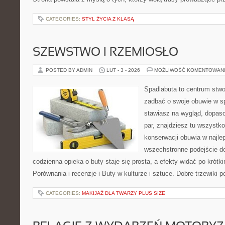
CATEGORIES:
STYL ŻYCIA Z KLASĄ
SZEWSTWO I RZEMIOSŁO
POSTED BY ADMIN
LUT - 3 - 2026
MOŻLIWOŚĆ KOMENTOWAN
Spadlabuta to centrum stwo
zadbać o swoje obuwie w s
stawiasz na wygląd, dopaso
par, znajdziesz tu wszystko
konserwacji obuwia w najlep
wszechstronne podejście do
codzienna opieka o buty staje się prosta, a efekty widać po krótki
Porównania i recenzje i Buty w kulturze i sztuce. Dobre trzewiki 
CATEGORIES:
MAKIJAŻ DLA TWARZY PLUS SIZE