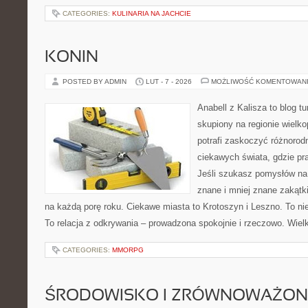
CATEGORIES:
KULINARIA NA JACHCIE
KONIN
POSTED BY ADMIN
LUT - 7 - 2026
MOŻLIWOŚĆ KOMENTOWAN
Anabell z Kalisza to blog t
skupiony na regionie wielko
potrafi zaskoczyć różnorodn
ciekawych świata, gdzie pra
Jeśli szukasz pomysłów na
znane i mniej znane zakątki
na każdą porę roku. Ciekawe miasta to Krotoszyn i Leszno. To nie j
To relacja z odkrywania – prowadzona spokojnie i rzeczowo. Wielk
CATEGORIES:
MMORPG
ŚRODOWISKO I ZRÓWNOWAŻON