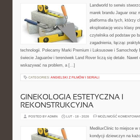
Landworld to serwis stworz
marek brandu Jaguar oraz m
platforma dla tych, którzy 
eksploatację wozu klasy pr
czytelnika od podstaw po b
zagadnienia, łącząc prakty
technologii. Polecamy Marki Premium i Luksusowe i Samochody
świecie Jaguarów i terenówek Land Rover liczą się detale. Nawet 
wskazywać na problem, a […]
CATEGORIES:
ANGIELSKI Z FILMÓW I SERIALI
GINEKOLOGIA ESTETYCZNA I
REKONSTRUKCYJNA
POSTED BY ADMIN
LUT - 18 - 2026
MOŻLIWOŚĆ KOMENTOWA
MediluxClinic to miejsce w 
kondycji dziewczyn na każd