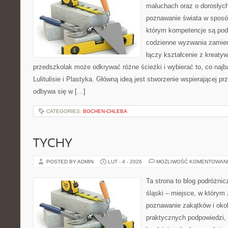
maluchach oraz o dorosłyc
poznawanie świata w sposó
którym kompetencje są pod
codzienne wyzwania zamieni
łączy kształcenie z kreaty
przedszkolak może odkrywać różne ścieżki i wybierać to, co najb
Lulitulisie i Plastyka. Główną ideą jest stworzenie wspierającej pr
odbywa się w […]
CATEGORIES:
BOCHEN-CHLEBA
TYCHY
POSTED BY ADMIN
LUT - 4 - 2026
MOŻLIWOŚĆ KOMENTOWAN
Ta strona to blog podróżni
śląski – miejsce, w którym
poznawanie zakątków i okoli
praktycznych podpowiedzi,