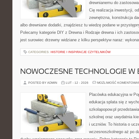
drewnianemu do zastosowań 
Cię realizacja inwestycji, o
zewnętrzna, konstrukcja d
albo drewniane dodatki, znajdziesz tu wiedzę podane w przystępn
Polecamy kategorie DIY z Drewna i Rodzaje drewna i ich zastos
jest surowiec drzewny widziane z kilku perspektyw naraz: wykon
CATEGORIES:
HISTORIE I INSPIRACJE CZYTELNIKÓW
NOWOCZESNE TECHNOLOGIE W 
POSTED BY ADMIN
LUT - 12 - 2026
MOŻLIWOŚĆ KOMENTOWA
Placówka edukacyjna w Pop
edukacja splata się z wyc
szkolapopow.pl przedstawi
szkolnej oraz uwydatnia k
i uczniów. To historia o ucz
wczesnoszkolnego aż po da