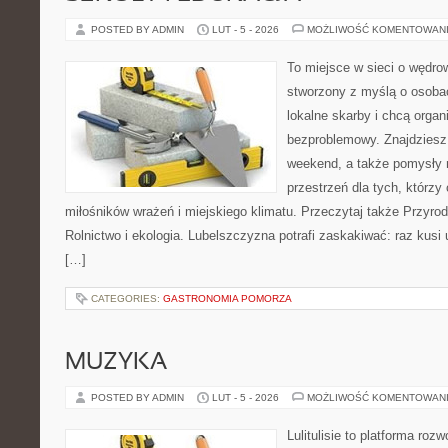
POSTED BY ADMIN
LUT - 5 - 2026
MOŻLIWOŚĆ KOMENTOWAN
To miejsce w sieci o wędro
stworzony z myślą o osobac
lokalne skarby i chcą orga
bezproblemowy. Znajdziesz t
weekend, a także pomysły 
przestrzeń dla tych, którzy 
miłośników wrażeń i miejskiego klimatu. Przeczytaj także Przyrod
Rolnictwo i ekologia. Lubelszczyzna potrafi zaskakiwać: raz kusi
[…]
CATEGORIES:
GASTRONOMIA POMORZA
MUZYKA
POSTED BY ADMIN
LUT - 5 - 2026
MOŻLIWOŚĆ KOMENTOWAN
Lulitulisie to platforma ro