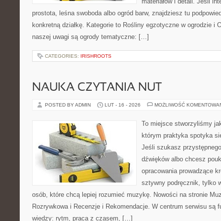
materiałów i detali. Jeśli i
prostota, leśna swoboda albo ogród barw, znajdziesz tu podpowiedz
konkretną działkę. Kategorie to Rośliny egzotyczne w ogrodzie 
naszej uwagi są ogrody tematyczne: […]
CATEGORIES:
IRISHROOTS
NAUKA CZYTANIA NUT
POSTED BY ADMIN
LUT - 16 - 2026
MOŻLIWOŚĆ KOMENTOWA
To miejsce stworzyliśmy ja
którym praktyka spotyka si
Jeśli szukasz przystępneg
dźwięków albo chcesz poukł
opracowania prowadzące kro
sztywny podręcznik, tylko 
osób, które chcą lepiej rozumieć muzykę. Nowości na stronie Mu
Rozrywkowa i Recenzje i Rekomendacje. W centrum serwisu są 
wiedzy: rytm, praca z czasem, […]