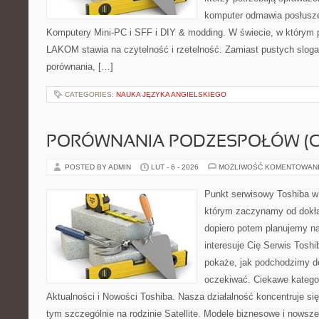
komputer odmawia posłusze
Komputery Mini-PC i SFF i DIY & modding. W świecie, w którym p
LAKOM stawia na czytelność i rzetelność. Zamiast pustych slog
porównania, […]
CATEGORIES:
NAUKA JĘZYKA ANGIELSKIEGO
PORÓWNANIA PODZESPOŁÓW (CP
POSTED BY ADMIN
LUT - 6 - 2026
MOŻLIWOŚĆ KOMENTOWAN
Punkt serwisowy Toshiba w
którym zaczynamy od dokład
dopiero potem planujemy na
interesuje Cię Serwis Toshi
pokaże, jak podchodzimy d
oczekiwać. Ciekawe katego
Aktualności i Nowości Toshiba. Nasza działalność koncentruje si
tym szczególnie na rodzinie Satellite. Modele biznesowe i nowsze 