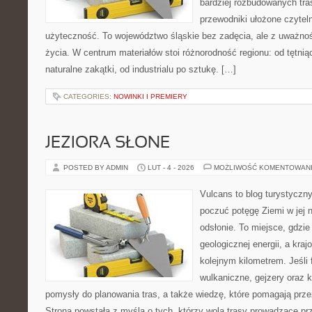
bardziej rozbudowanych tra
przewodniki ułożone czytel
użyteczność. To województwo śląskie bez zadęcia, ale z uważności
życia. W centrum materiałów stoi różnorodność regionu: od tętni
naturalne zakątki, od industrialu po sztukę. […]
CATEGORIES:
NOWINKI I PREMIERY
JEZIORA SŁONE
POSTED BY ADMIN
LUT - 4 - 2026
MOŻLIWOŚĆ KOMENTOWAN
Vulcans to blog turystyczny
poczuć potęgę Ziemi w jej n
odsłonie. To miejsce, gdzie 
geologicznej energii, a kra
kolejnym kilometrem. Jeśli 
wulkaniczne, gejzery oraz 
pomysły do planowania tras, a także wiedzę, które pomagają prz
Strona powstała z myślą o tych, którzy wolą trasy prowadzące pr