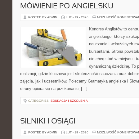
MÓWIENIE PO ANGIELSKU
POSTED BY ADMIN
LUT - 19 - 2026
MOŻLIWOŚĆ KOMENTOWA
Kongres Anglistów to cent
angielskiego, którzy szuka
nauczania i wdrażalnych ro
kursantami. Strona powstał
nie chcą stać w miejscu i t
dynamiczną dziedzinę. To 
realizacji, gdzie kluczowa jest skuteczność nauczania oraz dob
zajęcia, jak i uczestników. Polecamy Gramatyka angielska i Słown
strony opiera się na przekonaniu, […]
CATEGORIES:
EDUKACJA I SZKOLENIA
SILNIKI I OSIĄGI
POSTED BY ADMIN
LUT - 19 - 2026
MOŻLIWOŚĆ KOMENTOWA