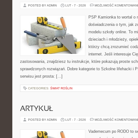
POSTED BY ADMIN
LUT - 7 - 2026
MOŻLIWOŚĆ KOMENTOWAN
PSP Kamionka to wortal o n
doświadczenia o tym, jak 
modelu szkoły online. To m
dzieciach i młodzieży, opi
którzy chcą zrozumieć cod
internet. Jeśli interesuje Ci
zastosowania, znajdziesz tu instrukcje, które pokazują proste s
sprawdzonych rozwiązań. Dobre kategorie to Szkolne lifehacki i P
serwisu jest prosta: […]
CATEGORIES:
ŚWIAT ROŚLIN
ARTYKUŁ
POSTED BY ADMIN
LUT - 7 - 2026
MOŻLIWOŚĆ KOMENTOWAN
Vademecum po RODO to ser