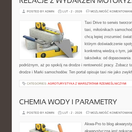
RELACJE Z WYDARZEŃ MOTORY
POSTED BY ADMIN
LUT - 2 - 2026
MOŻLIWOŚĆ KOMENTOWAN
Taxi Drive to serwis tworz
taxi, miłośnikach samochod
chcą lepiej zrozumieć świa
którym doświadczenie spoty
konkretną wiedzą o tym, ja
taksówka: od dopasowania p
podróżnym, aż po spokój na drodze i rentowność pracy. Zobacz 
drodze i Marki samochodów. Ten portal opisuje taxi nie jako zwyk
CATEGORIES:
AGROTURYSTYKA Z WARSZTATAMI RZEMIEŚLNICZYMI
CHEMIA WODY I PARAMETRY
POSTED BY ADMIN
LUT - 2 - 2026
MOŻLIWOŚĆ KOMENTOWAN
Akwa-Pro to blog akwaryst
akwarystyczna jest pokazan