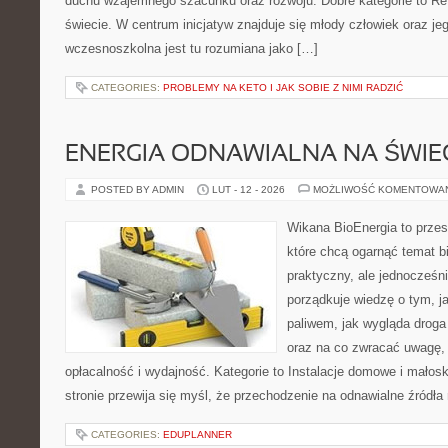
duchu wzajemnego szacunku oraz rozwoju. Dobre kategorie to Re
świecie. W centrum inicjatyw znajduje się młody człowiek oraz j
wczesnoszkolna jest tu rozumiana jako […]
CATEGORIES:
PROBLEMY NA KETO I JAK SOBIE Z NIMI RADZIĆ
ENERGIA ODNAWIALNA NA ŚWIE
POSTED BY ADMIN
LUT - 12 - 2026
MOŻLIWOŚĆ KOMENTOWA
Wikana BioEnergia to przes
które chcą ogarnąć temat b
praktyczny, ale jednocześni
porządkuje wiedzę o tym, j
paliwem, jak wygląda droga 
oraz na co zwracać uwagę,
opłacalność i wydajność. Kategorie to Instalacje domowe i małosk
stronie przewija się myśl, że przechodzenie na odnawialne źródła 
CATEGORIES:
EDUPLANNER