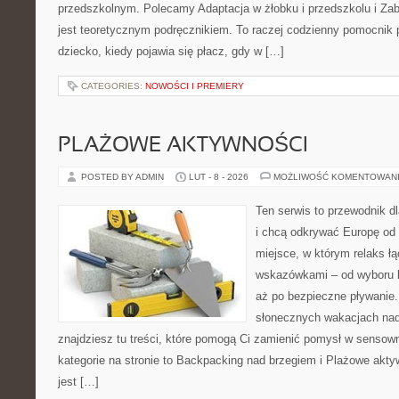
przedszkolnym. Polecamy Adaptacja w żłobku i przedszkolu i Zab
jest teoretycznym podręcznikiem. To raczej codzienny pomocnik 
dziecko, kiedy pojawia się płacz, gdy w […]
CATEGORIES:
NOWOŚCI I PREMIERY
PLAŻOWE AKTYWNOŚCI
POSTED BY ADMIN
LUT - 8 - 2026
MOŻLIWOŚĆ KOMENTOWAN
Ten serwis to przewodnik d
i chcą odkrywać Europę od 
miejsce, w którym relaks ł
wskazówkami – od wyboru k
aż po bezpieczne pływanie.
słonecznych wakacjach n
znajdziesz tu treści, które pomogą Ci zamienić pomysł w sens
kategorie na stronie to Backpacking nad brzegiem i Plażowe akty
jest […]