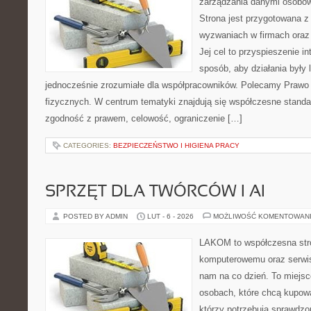
zarządzania danymi osobo
Strona jest przygotowana 
wyzwaniach w firmach oraz
Jej cel to przyspieszenie in
sposób, aby działania były 
jednocześnie zrozumiałe dla współpracowników. Polecamy Prawo
fizycznych. W centrum tematyki znajdują się współczesne standa
zgodność z prawem, celowość, ograniczenie […]
CATEGORIES:
BEZPIECZEŃSTWO I HIGIENA PRACY
SPRZĘT DLA TWÓRCÓW I AI
POSTED BY ADMIN
LUT - 6 - 2026
MOŻLIWOŚĆ KOMENTOWAN
LAKOM to współczesna str
komputerowemu oraz serwiso
nam na co dzień. To miejsc
osobach, które chcą kupowa
którzy potrzebują sprawdzo