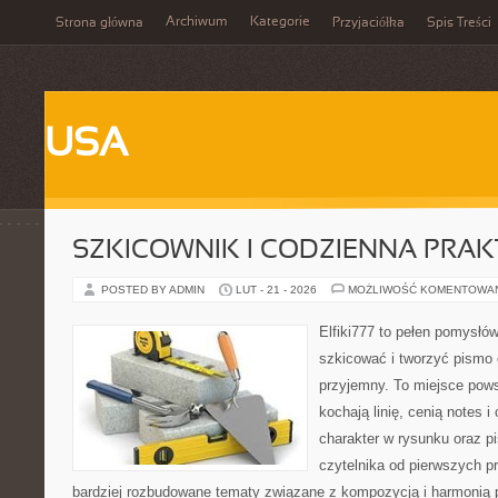
Archiwum
Kategorie
Strona główna
Przyjaciółka
Spis Treści
USA
SZKICOWNIK I CODZIENNA PRA
POSTED BY ADMIN
LUT - 21 - 2026
MOŻLIWOŚĆ KOMENTOWA
Elfiki777 to pełen pomysłów
szkicować i tworzyć pismo
przyjemny. To miejsce pows
kochają linię, cenią notes 
charakter w rysunku oraz p
czytelnika od pierwszych pr
bardziej rozbudowane tematy związane z kompozycją i harmonią 