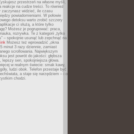
yskujesz przestrzeń na własne myśli,
na reakcje na cudze treści. To również
 zaczynasz widzieć, ile czasu
 między powiadomieniami. W połowie
owego detoksu warto zrobić szczery
aplikacje ci służą, a które tylko
agę? Możesz je pogrupować: praca,
 nauka, rozrywka. Te z kategorii „tylko
s” – spokojnie usunąć lub zepchnąć na
link
Możesz też wprowadzić „okna
 15 minut 3 razy dziennie, zamiast
wanego scrollowania. Największym
ksu jest powrót do jakości: głębsza
, lepszy sen, spokojniejsza głowa.
ięcej w realnym świecie: smak kawy,
góły, ludzi obok. Telefon przestaje być
chświata, a staje się narzędziem – i o
zystkim chodzi.