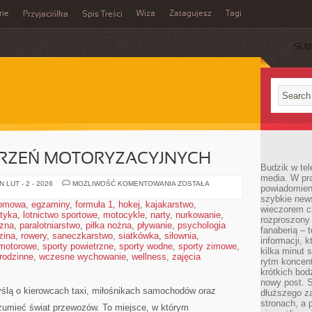
rie
Wiza
Zatagujesz
Tagi
Przyjaciółka
Spis Treści
SUB
ARZEŃ MOTORYZACYJNYCH
Budzik w tel
media. W pra
RELACJE
 LUT - 2 - 2026
MOŻLIWOŚĆ KOMENTOWANIA
ZOSTAŁA
powiadomieni
Z
szybkie news
WYDARZEŃ
domowa
,
egzaminy
,
formuła 1
,
hokej
,
kajakarstwo
,
MOTORYZACYJNYCH
wieczorem c
styka
,
lotnictwo sportowe
,
motocykle
,
narty
,
nurkowanie
,
rozproszony 
czna
,
paralotniarstwo
,
piłka nożna
,
pływanie
,
psychologia
fanaberią – 
zina
,
rowery
,
saneczkarstwo
,
siatkówka
,
siłownia
,
informacji, 
 motorowe
,
sporty powietrzne
,
sporty wodne
,
sporty zimowe
,
kilka minut 
 rodzinne
,
wczesne wychowanie
,
wellness
,
zajęcia
rytm koncent
krótkich bod
nowy post. S
yślą o kierowcach taxi, miłośnikach samochodów oraz
dłuższego z
stronach, a p
ozumieć świat przewozów. To miejsce, w którym