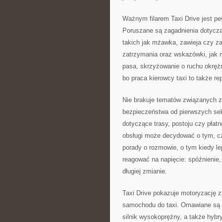
Ważnym filarem Taxi Drive jest pe
Poruszane są zagadnienia dotyczą
takich jak mżawka, zawieja czy z
zatrzymania oraz wskazówki, jak 
pasa, skrzyżowanie o ruchu okręż
bo praca kierowcy taxi to także re
Nie brakuje tematów związanych z
bezpieczeństwa od pierwszych sek
dotyczące trasy, postoju czy płatn
obsługi może decydować o tym, czy 
porady o rozmowie, o tym kiedy le
reagować na napięcie: spóźnienie
długiej zmianie.
Taxi Drive pokazuje motoryzację z
samochodu do taxi. Omawiane są 
silnik wysokoprężny, a także hybr