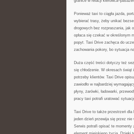
granice w relacji kierowca–pasaże
Ponieważ taxi to ciągła jazda, po
wybierać trasy, żeby unikać bezs
drogowych bez rozpraszania, jak o
opłaca się czekać w określonym mi
popyt. Taxi Drive zachęca do uczen
zachowania pokory, bo sytuacja na
Duża część treści dotyczy też sez
się chłodzenie. W okresach świąt 
potrzeby klientów. Taxi Drive opisu
zawiodło w najbardziej wymagając
płyny, żarówki, ładowarki, przewo
pracy taxi potrafi uratować sytuacj
Taxi Drive to także przestrzeń dla 
jeden dzień przewija się przez nie
Serwis potrafi opisać te momenty z 
element miejskiego życia. Dzięki t