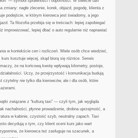
pion” — symbol sprawności i odporności. W świecie taxi
a zmiany: nagłe zlecenie, korek, objazd, pogodę, klienta z
uje podejście, w którym kierowca jest świadomy, a jego
d. Ta filozofia przebija się w treściach: lepiej zapobiegać
niż improwizować, lepiej dbać o auto regularnie niż naprawiać
ania w kontekście cen i rozliczeń. Wiele osób chce wiedzieć,
 kurs kosztuje więcej, skąd biorą się różnice. Serwis
umaczy, że na końcową kwotę wpływają kilometry, postoje,
działalności. Uczy, że przejrzystość i komunikacja budują
t czytelny nie tylko dla kierowców, ale i dla osób, które
sażerami.
wątki związane z “kulturą taxi” — czyli tym, jak wygląda
ak nachalności, płynne prowadzenie, drobna uprzejmość, a
atura w kabinie, czystość szyb, neutralny zapach. Taxi
ęsto decydują o tym, czy klient oceni kurs jako wart
rzypomina, że kierowca też zasługuje na szacunek, a