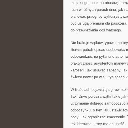
miejskiego, obok autobusów, tramwa
ruch w różnych porach dnia, jak n
planować pracę, by wykorzystywać
być usługą premium dla pasażera,
do przewiezienia coś ważnego.
Nie brakuje wątków typowo motory
Serwis potrafi opisać osobowość r
odpowiedzieć na pytania o automat
praktyczność asystentów manewrów
karoserii: jak usuwać zapachy, jak 
świeżo nawet po wielu tysiącach k
W treściach pojawiają się również 
Taxi Drive porusza wątki takie jak
utrzymanie dobrego samopoczucia
odpoczynku, o tym jak ustawić fote
nocy i jak ograniczać zmęczenie. 
też kierowca, który ma czujność.