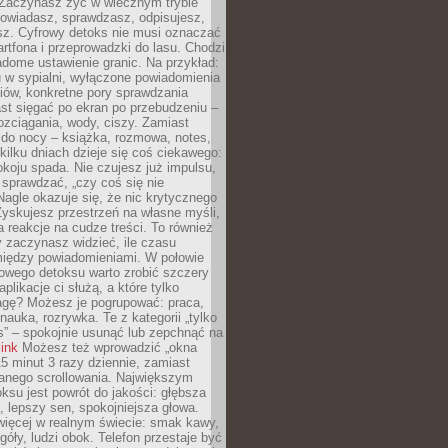
 Zaczynasz żyć w wiecznym trybie
powiadasz, sprawdzasz, odpisujesz,
sz. Cyfrowy detoks nie musi oznaczać
rtfona i przeprowadzki do lasu. Chodzi
adome ustawienie granic. Na przykład:
u w sypialni, wyłączone powiadomienia
iów, konkretne pory sprawdzania
st sięgać po ekran po przebudzeniu –
rozciągania, wody, ciszy. Zamiast
 do nocy – książka, rozmowa, notes,
ilku dniach dzieje się coś ciekawego:
koju spada. Nie czujesz już impulsu,
 sprawdzać, „czy coś się nie
Nagle okazuje się, że nic krytycznego
yskujesz przestrzeń na własne myśli,
na reakcje na cudze treści. To również
 zaczynasz widzieć, ile czasu
 między powiadomieniami. W połowie
owego detoksu warto zrobić szczery
aplikacje ci służą, a które tylko
agę? Możesz je pogrupować: praca,
 nauka, rozrywka. Te z kategorii „tylko
s” – spokojnie usunąć lub zepchnąć na
link
Możesz też wprowadzić „okna
 15 minut 3 razy dziennie, zamiast
wanego scrollowania. Największym
ksu jest powrót do jakości: głębsza
, lepszy sen, spokojniejsza głowa.
ięcej w realnym świecie: smak kawy,
góły, ludzi obok. Telefon przestaje być