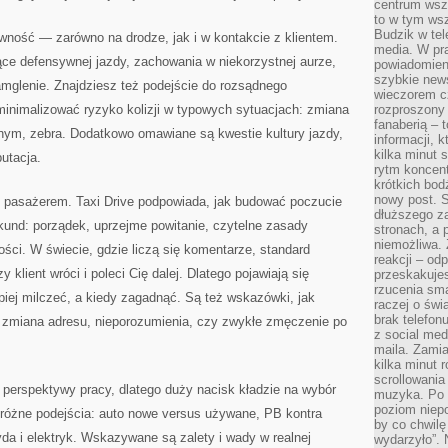
centrum wsze
to w tym ws
Budzik w tel
wność — zarówno na drodze, jak i w kontakcie z klientem.
media. W pra
ce defensywnej jazdy, zachowania w niekorzystnej aurze,
powiadomieni
szybkie news
amglenie. Znajdziesz też podejście do rozsądnego
wieczorem c
minimalizować ryzyko kolizji w typowych sytuacjach: zmiana
rozproszony 
fanaberią – 
nym, zebra. Dodatkowo omawiane są kwestie kultury jazdy,
informacji, 
kilka minut 
putacja.
rytm koncent
krótkich bod
nowy post. S
 pasażerem. Taxi Drive podpowiada, jak budować poczucie
dłuższego z
und: porządek, uprzejme powitanie, czytelne zasady
stronach, a p
niemożliwa.
ości. W świecie, gdzie liczą się komentarze, standard
reakcji – od
klient wróci i poleci Cię dalej. Dlatego pojawiają się
przeskakuje
rzucenia sma
piej milczeć, a kiedy zagadnąć. Są też wskazówki, jak
raczej o świ
brak telefon
, zmiana adresu, nieporozumienia, czy zwykłe zmęczenie po
z social med
maila. Zamia
kilka minut 
scrollowania
 perspektywy pracy, dlatego duży nacisk kładzie na wybór
muzyka. Po k
poziom niepo
różne podejścia: auto nowe versus używane, PB kontra
by co chwilę
yda i elektryk. Wskazywane są zalety i wady w realnej
wydarzyło”. 