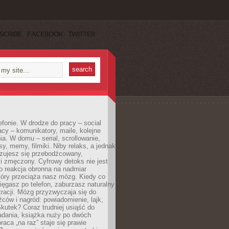
SCRIBE
FACEBOOK
TWITTER
efonie. W drodze do pracy – social
cy – komunikatory, maile, kolejne
a. W domu – serial, scrollowanie,
y, memy, filmiki. Niby relaks, a jednak
zujesz się przebodźcowany,
i zmęczony. Cyfrowy detoks nie jest
to reakcja obronna na nadmiar
który przeciąża nasz mózg. Kiedy co
sięgasz po telefon, zaburzasz naturalny
racji. Mózg przyzwyczaja się do
źców i nagród: powiadomienie, lajk,
kutek? Coraz trudniej usiąść do
adania, książka nuży po dwóch
raca „na raz” staje się prawie