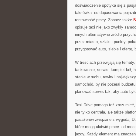
doświadczenie spotyka się z pasją
taksówka: od dopasowania pojazdu,
rentowność pracy. Zobacz także
B
opisuje taxi nie jako zwykły samoc
innych alternatywne źródło przycho
przez miasto, szlaki i punkty, po
przygotować auto, siebie i ofertę, 
W treściach przewijają się tematy,
tankowanie, serwis, komplet kół, 
stanie w ruchu, rewiry i największ
samochód, by nie pożerał budżetu,
planować serwis tak, aby auto był
Taxi Drive pomaga też zrozumieć, 
nie tylko centrala, ale także platf
pasażerów związane z wygodą. Dla
które mogą ułatwić pracę: od moco
jazdy. Każdy element ma znaczeni