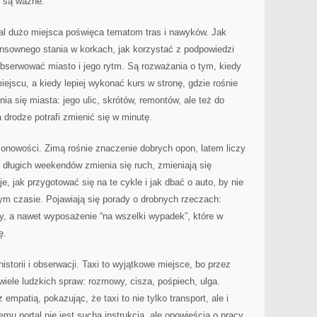
r są ważne.
rtal dużo miejsca poświęca tematom tras i nawyków. Jak
ensownego stania w korkach, jak korzystać z podpowiedzi
bserwować miasto i jego rytm. Są rozważania o tym, kiedy
ejscu, a kiedy lepiej wykonać kurs w stronę, gdzie rośnie
ia się miasta: jego ulic, skrótów, remontów, ale też do
 drodze potrafi zmienić się w minutę.
onowości. Zimą rośnie znaczenie dobrych opon, latem liczy
i długich weekendów zmienia się ruch, zmieniają się
je, jak przygotować się na te cykle i jak dbać o auto, by nie
ym czasie. Pojawiają się porady o drobnych rzeczach:
dy, a nawet wyposażenie “na wszelki wypadek”, które w
ę.
historii i obserwacji. Taxi to wyjątkowe miejsce, bo przez
 wiele ludzkich spraw: rozmowy, cisza, pośpiech, ulga.
empatią, pokazując, że taxi to nie tylko transport, ale i
emu portal nie jest suchą instrukcją, ale opowieścią o pracy,