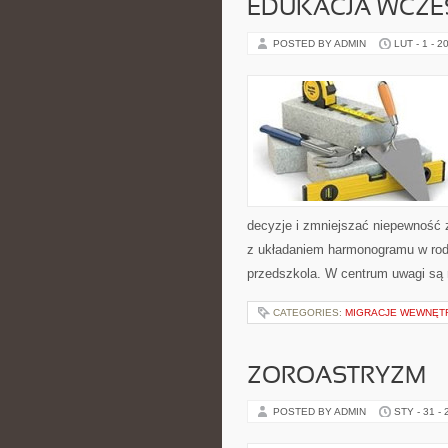
EDUKACJA WCZ
POSTED BY ADMIN
LUT - 1 - 2
decyzje i zmniejszać niepewność 
z układaniem harmonogramu w rod
przedszkola. W centrum uwagi są 
CATEGORIES:
MIGRACJE WEWNĘTR
ZOROASTRYZM
POSTED BY ADMIN
STY - 31 -