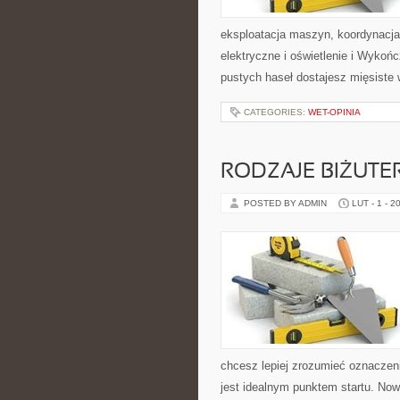
eksploatacja maszyn, koordynacja
elektryczne i oświetlenie i Wykońc
pustych haseł dostajesz mięsiste
CATEGORIES:
WET-OPINIA
RODZAJE BIŻUTER
POSTED BY ADMIN
LUT - 1 - 2
chcesz lepiej zrozumieć oznaczeni
jest idealnym punktem startu. Nowo