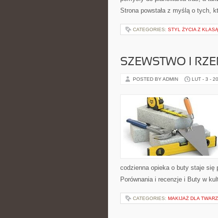
Strona powstała z myślą o tych, k
CATEGORIES:
STYL ŻYCIA Z KLAS
SZEWSTWO I RZ
POSTED BY ADMIN
LUT - 3 - 2
codzienna opieka o buty staje się 
Porównania i recenzje i Buty w kul
CATEGORIES:
MAKIJAŻ DLA TWARZ