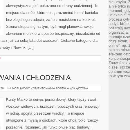
nie umyka. Z
akwarystyczna jest pokazana od strony codziennej. To
a nie tylko 
moment, gdy
miejsce dla osób, które chcą zrozumieć temat baniaka
uciekało ci
procesu cyfr
bez zbędnego zadęcia, za to z naciskiem na konkret.
audyt: które 
Strona skupia się na tym, byś mógł planować swoje
pożerają uw
organizacja,
akwarium morskie w sposób bezpieczny, niezależnie od
marnuję cza
 masz już za sobą lata doświadczeń. Ciekawe kategorie dla
drugi ekran.
online”: np.
metry i Nowinki […]
niekontrolo
efektem deto
koncentracja
Y
Zauważasz w
ciszę, szcze
centrum wsze
to w tym ws
ANIA I CHŁODZENIA
SYSTEMY
026
MOŻLIWOŚĆ KOMENTOWANIA
ZOSTAŁA WYŁĄCZONA
OGRZEWANIA
I
CHŁODZENIA
Kursy Marko to serwis poradnikowy, który łączy świat
wózków widłowych, urządzeń roboczych oraz renowacji
w jedną, spójną przestrzeń wiedzy. To miejsce
stworzone z myślą o osobach, które chcą robić rzeczy
porządnie, rozumieć, jak funkcjonuje plac budowy, i