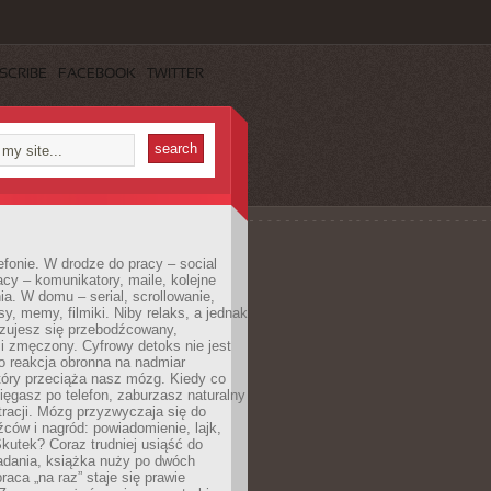
SCRIBE
FACEBOOK
TWITTER
efonie. W drodze do pracy – social
cy – komunikatory, maile, kolejne
a. W domu – serial, scrollowanie,
y, memy, filmiki. Niby relaks, a jednak
zujesz się przebodźcowany,
i zmęczony. Cyfrowy detoks nie jest
to reakcja obronna na nadmiar
który przeciąża nasz mózg. Kiedy co
sięgasz po telefon, zaburzasz naturalny
racji. Mózg przyzwyczaja się do
źców i nagród: powiadomienie, lajk,
kutek? Coraz trudniej usiąść do
adania, książka nuży po dwóch
raca „na raz” staje się prawie