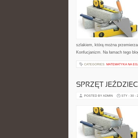
szlakiem, którą można przemierzać
Konfucjanizm. Na łamach tego blo
CATEGORIES:
MATEMATYKA NA EG
SPRZĘT JEŹDZIEC
POSTED BY ADMIN
STY - 30 -