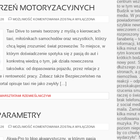
centrum wsze
to w tym ws
ARZEŃ MOTORYZACYJNYCH
Budzik w tel
media. W pra
RELACJE
026
MOŻLIWOŚĆ KOMENTOWANIA
ZOSTAŁA WYŁĄCZONA
powiadomieni
Z
szybkie news
WYDARZEŃ
wieczorem c
MOTORYZACYJNYCH
Taxi Drive to serwis tworzony z myślą o kierowcach
rozproszony 
taxi, miłośnikach samochodów oraz wszystkich, którzy
fanaberią – 
informacji, 
chcą lepiej zrozumieć świat przewozów. To miejsce, w
kilka minut 
rytm koncent
którym doświadczenie spotyka się z pasją do aut i
krótkich bod
konkretną wiedzą o tym, jak działa nowoczesna
nowy post. S
dłuższego z
taksówka: od dopasowania pojazdu, przez relacje z
stronach, a p
e i rentowność pracy. Zobacz także Bezpieczeństwo na
niemożliwa.
reakcji – od
rtal opisuje taxi nie jako zwykły […]
przeskakuje
rzucenia sma
raczej o świ
WARSZTATAMI RZEMIEŚLNICZYMI
brak telefon
z social med
maila. Zamia
kilka minut 
 PARAMETRY
scrollowania
muzyka. Po k
CHEMIA
026
MOŻLIWOŚĆ KOMENTOWANIA
ZOSTAŁA WYŁĄCZONA
poziom niepo
WODY
by co chwilę
I
PARAMETRY
wydarzyło”. 
Akwa-Pro to blog akwarystyczny, w którym pasja