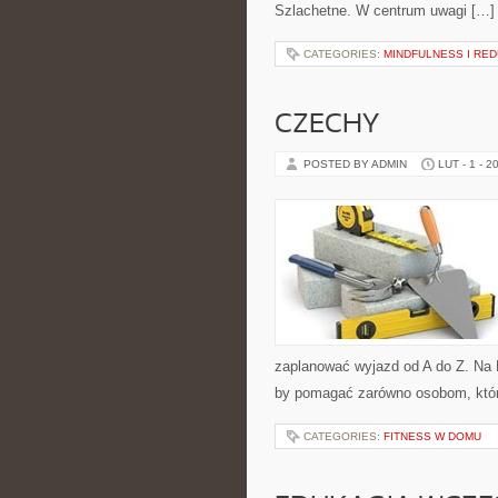
Szlachetne. W centrum uwagi […]
CATEGORIES:
MINDFULNESS I RE
CZECHY
POSTED BY ADMIN
LUT - 1 - 2
zaplanować wyjazd od A do Z. Na R
by pomagać zarówno osobom, które
CATEGORIES:
FITNESS W DOMU