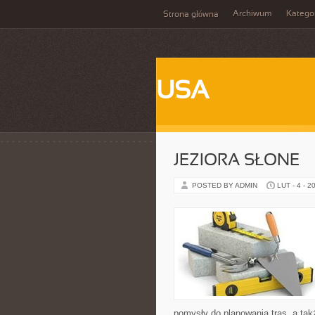
Archiwum
Katego
Strona główna
USA
JEZIORA SŁONE
POSTED BY ADMIN
LUT - 4 - 2
pomysły do planowania tras, a ta