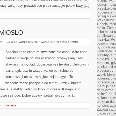
niemożliwa.
reakcji – od
tórzy wolą trasy prowadzące przez zastygłe potoki lawy […]
przeskakuje
rzucenia sma
Ą
raczej o świ
brak telefon
z social med
maila. Zamia
kilka minut 
EMIOSŁO
scrollowania
muzyka. Po k
SZEWSTWO
026
MOŻLIWOŚĆ KOMENTOWANIA
ZOSTAŁA WYŁĄCZONA
poziom niepo
I
by co chwilę
RZEMIOSŁO
wydarzyło”. 
Spadlabuta to centrum stworzone dla osób, które chcą
nie umyka. Z
zadbać o swoje obuwie w sposób przemyślany. Jeśli
a nie tylko 
moment, gdy
stawiasz na wygląd, dopasowanie i trwałość ulubionych
uciekało ci
par, znajdziesz tu wszystko, co potrzebne do
procesu cyfr
audyt: które 
konserwacji obuwia w najlepszej kondycji. To
pożerają uw
organizacja,
wszechstronne podejście do tematu, dzięki któremu
marnuję cza
prosta, a efekty widać po krótkim czasie. Kategorie to:
drugi ekran.
online”: np.
turze i sztuce. Dobre trzewiki potrafi wytrzymać […]
niekontrolo
efektem deto
koncentracja
Y PLUS SIZE
Zauważasz w
ciszę, szcze