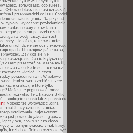
 Zaczynasz żyć w wiecznym trybie
powiadasz, sprawdzasz, odpisujesz,
sz. Cyfrowy detoks nie musi oznaczać
rtfona i przeprowadzki do lasu. Chodzi
adome ustawienie granic. Na przykład:
u w sypialni, wyłączone powiadomienia
iów, konkretne pory sprawdzania
st sięgać po ekran po przebudzeniu –
rozciągania, wody, ciszy. Zamiast
 do nocy – książka, rozmowa, notes,
ilku dniach dzieje się coś ciekawego:
koju spada. Nie czujesz już impulsu,
 sprawdzać, „czy coś się nie
Nagle okazuje się, że nic krytycznego
yskujesz przestrzeń na własne myśli,
na reakcje na cudze treści. To również
 zaczynasz widzieć, ile czasu
 między powiadomieniami. W połowie
owego detoksu warto zrobić szczery
aplikacje ci służą, a które tylko
agę? Możesz je pogrupować: praca,
 nauka, rozrywka. Te z kategorii „tylko
s” – spokojnie usunąć lub zepchnąć na
link
Możesz też wprowadzić „okna
 15 minut 3 razy dziennie, zamiast
wanego scrollowania. Największym
ksu jest powrót do jakości: głębsza
, lepszy sen, spokojniejsza głowa.
ięcej w realnym świecie: smak kawy,
góły, ludzi obok. Telefon przestaje być