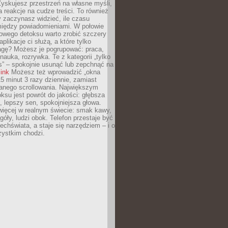
yskujesz przestrzeń na własne myśli,
na reakcje na cudze treści. To również
 zaczynasz widzieć, ile czasu
 między powiadomieniami. W połowie
owego detoksu warto zrobić szczery
aplikacje ci służą, a które tylko
agę? Możesz je pogrupować: praca,
 nauka, rozrywka. Te z kategorii „tylko
s” – spokojnie usunąć lub zepchnąć na
link
Możesz też wprowadzić „okna
 15 minut 3 razy dziennie, zamiast
wanego scrollowania. Największym
ksu jest powrót do jakości: głębsza
, lepszy sen, spokojniejsza głowa.
ięcej w realnym świecie: smak kawy,
góły, ludzi obok. Telefon przestaje być
chświata, a staje się narzędziem – i o
zystkim chodzi.