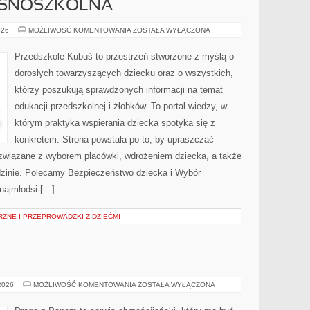
ESNOSZKOLNA
EDUKACJA
026
MOŻLIWOŚĆ KOMENTOWANIA
ZOSTAŁA WYŁĄCZONA
WCZESNOSZKOLNA
Przedszkole Kubuś to przestrzeń stworzone z myślą o
dorosłych towarzyszących dziecku oraz o wszystkich,
którzy poszukują sprawdzonych informacji na temat
edukacji przedszkolnej i żłobków. To portal wiedzy, w
którym praktyka wspierania dziecka spotyka się z
konkretem. Strona powstała po to, by upraszczać
związane z wyborem placówki, wdrożeniem dziecka, a także
zinie. Polecamy Bezpieczeństwo dziecka i Wybór
najmłodsi […]
ZNE I PRZEPROWADZKI Z DZIEĆMI
ZOROASTRYZM
 2026
MOŻLIWOŚĆ KOMENTOWANIA
ZOSTAŁA WYŁĄCZONA