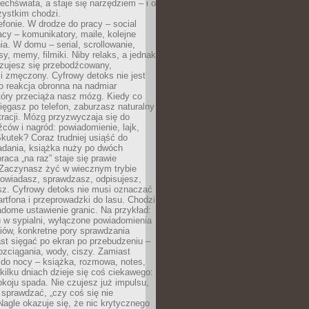
chświata, a staje się narzędziem – i o
zystkim chodzi.
efonie. W drodze do pracy – social
cy – komunikatory, maile, kolejne
a. W domu – serial, scrollowanie,
y, memy, filmiki. Niby relaks, a jednak
zujesz się przebodźcowany,
i zmęczony. Cyfrowy detoks nie jest
to reakcja obronna na nadmiar
który przeciąża nasz mózg. Kiedy co
sięgasz po telefon, zaburzasz naturalny
racji. Mózg przyzwyczaja się do
źców i nagród: powiadomienie, lajk,
kutek? Coraz trudniej usiąść do
adania, książka nuży po dwóch
raca „na raz” staje się prawie
 Zaczynasz żyć w wiecznym trybie
powiadasz, sprawdzasz, odpisujesz,
sz. Cyfrowy detoks nie musi oznaczać
rtfona i przeprowadzki do lasu. Chodzi
adome ustawienie granic. Na przykład:
u w sypialni, wyłączone powiadomienia
iów, konkretne pory sprawdzania
st sięgać po ekran po przebudzeniu –
rozciągania, wody, ciszy. Zamiast
 do nocy – książka, rozmowa, notes,
ilku dniach dzieje się coś ciekawego:
koju spada. Nie czujesz już impulsu,
 sprawdzać, „czy coś się nie
Nagle okazuje się, że nic krytycznego