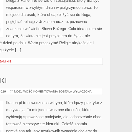
Droga z Panem to serwis chrześcijański, który ma być
wsparciem w zwykłym dniu i w pielgrzymce serca. To
miejsce dla osób, które chcą zbliżyć się do Boga,
pogłębiać relację z Jezusem oraz rozpoznawać
znaczenie w świetle Słowa Bożego. Cała idea opiera się
na tym, że wiara nie jest przypisem do życia, ale
 dzień po dniu. Warto przeczytać Religie afrykańskie i
gu życie […]
ZAMINIE
KI
SPRZĘT
 2026
MOŻLIWOŚĆ KOMENTOWANIA
ZOSTAŁA WYŁĄCZONA
JEŹDZIECKI
Ikarion.pl to nowoczesna witryna, która łączy praktykę z
motywacją. To miejsce stworzone dla osób, które
wybierają sprawdzone podejście, ale jednocześnie chcą
testować nieoczywiste kierunki. Całość została
pomyślana tak, aby użytkownik wygodnie docierał do