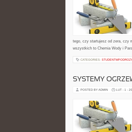
tego, czy startujesz od zera, czy
wszystkich to Chemia Wody i Para
CATEGORIES:
STUDENTWPODROZ
SYSTEMY OGRZEW
POSTED BY ADMIN
LUT - 1 - 2