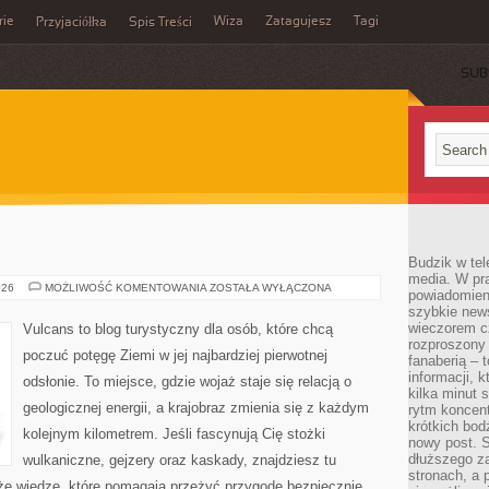
rie
Wiza
Zatagujesz
Tagi
Przyjaciółka
Spis Treści
SUB
Budzik w tel
media. W pra
JEZIORA
026
MOŻLIWOŚĆ KOMENTOWANIA
ZOSTAŁA WYŁĄCZONA
powiadomieni
SŁONE
szybkie news
wieczorem c
Vulcans to blog turystyczny dla osób, które chcą
rozproszony 
poczuć potęgę Ziemi w jej najbardziej pierwotnej
fanaberią – 
informacji, 
odsłonie. To miejsce, gdzie wojaż staje się relacją o
kilka minut 
geologicznej energii, a krajobraz zmienia się z każdym
rytm koncent
krótkich bod
kolejnym kilometrem. Jeśli fascynują Cię stożki
nowy post. S
dłuższego z
wulkaniczne, gejzery oraz kaskady, znajdziesz tu
stronach, a p
kże wiedzę, które pomagają przeżyć przygodę bezpiecznie.