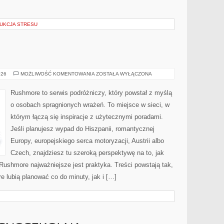
DUKCJA STRESU
CZECHY
026
MOŻLIWOŚĆ KOMENTOWANIA
ZOSTAŁA WYŁĄCZONA
Rushmore to serwis podróżniczy, który powstał z myślą
o osobach spragnionych wrażeń. To miejsce w sieci, w
którym łączą się inspiracje z użytecznymi poradami.
Jeśli planujesz wypad do Hiszpanii, romantycznej
Europy, europejskiego serca motoryzacji, Austrii albo
Czech, znajdziesz tu szeroką perspektywę na to, jak
ushmore najważniejsze jest praktyka. Treści powstają tak,
 lubią planować co do minuty, jak i […]