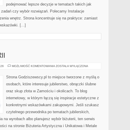
podejmować lepsze decyzje w tematach takich jak
 zadań czy wybór rozwiązań. Polecamy Instalacje
zenia wnętrz. Strona koncentruje się na praktyce: zamiast
 wskazówki. […]
II
RODZAJE
026
MOŻLIWOŚĆ KOMENTOWANIA
ZOSTAŁA WYŁĄCZONA
BIŻUTERII
Strona Godziszewscy.pl to miejsce tworzone z myślą o
osobach, które interesuje jubilerstwo, obrączki ślubne
oraz skup złota w Zamościu i okolicach. To blog
internetowy, w którym łączą się inspiracje estetyczne z
konkretnymi wskazówkami zakupowymi. Jeśli szukasz
czytelnego przewodnika po tematach jubilerskich,
a na wyrobach albo planujesz wybór biżuterii, ten serwis
ści na stronie Biżuteria Artystyczna i Unikatowa i Metale