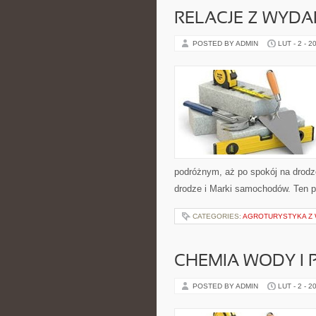
RELACJE Z WYD
POSTED BY ADMIN
LUT - 2 - 2
podróżnym, aż po spokój na drodz
drodze i Marki samochodów. Ten po
CATEGORIES:
AGROTURYSTYKA Z 
CHEMIA WODY I
POSTED BY ADMIN
LUT - 2 - 2